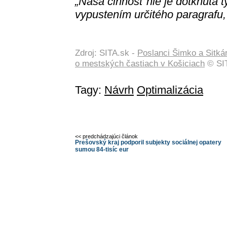
„Naša činnosť nie je dotknutá 
vypustením určitého paragrafu,
Zdroj: SITA.sk -
Poslanci Šimko a Sitkár
o mestských častiach v Košiciach
© SIT
Tagy:
Návrh
Optimalizácia
<< predchádzajúci článok
Prešovský kraj podporil subjekty sociálnej opatery
sumou 84-tisíc eur