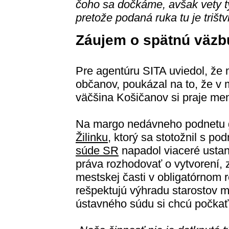
čoho sa dočkáme, avšak vety 
pretože podaná ruka tu je trištv
Záujem o spätnú väzb
Pre agentúru SITA uviedol, že
občanov, poukázal na to, že v 
väčšina Košičanov si praje me
Na margo nedávneho podnetu 
Žilinku
, ktorý sa stotožnil s 
súde SR
napadol viaceré usta
práva rozhodovať o vytvorení, z
mestskej časti v obligatórnom r
rešpektujú výhradu starostov 
ústavného súdu si chcú počkať