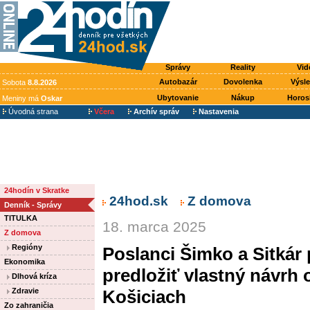
Správy
Reality
Vid
Autobazár
Dovolenka
Výsl
Sobota
8.8.2026
Ubytovanie
Nákup
Horos
Meniny má
Oskar
Úvodná strana
Včera
Archív správ
Nastavenia
24hodín v Skratke
24hod.sk
Z domova
Denník - Správy
TITULKA
18. marca 2025
Z domova
Regióny
Poslanci Šimko a Sitkár
Ekonomika
predložiť vlastný návrh 
Dlhová kríza
Zdravie
Košiciach
Zo zahraničia