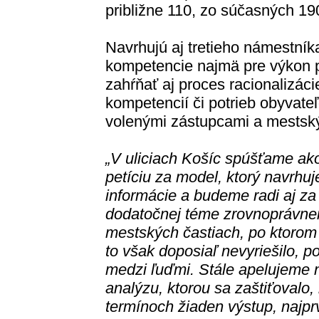
približne 110, zo súčasných 19
Navrhujú aj tretieho námestník
kompetencie najmä pre výkon p
zahŕňať aj proces racionalizáci
kompetencií či potrieb obyvateľ
volenými zástupcami a mestsk
„V uliciach Košíc spúšťame ak
petíciu za model, ktorý navrhuj
informácie a budeme radi aj za
dodatočnej téme zrovnoprávnen
mestských častiach, po ktorom 
to však doposiaľ nevyriešilo, p
medzi ľuďmi. Stále apelujeme 
analýzu, ktorou sa zaštiťovalo,
termínoch žiaden výstup, najpr