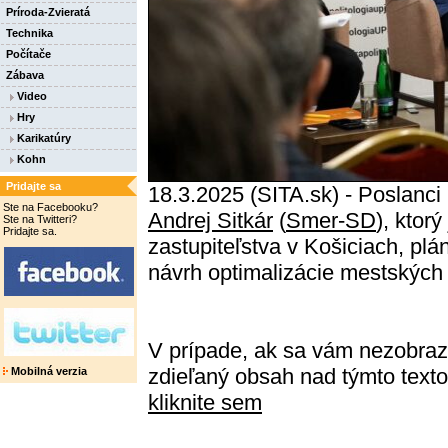
Príroda-Zvieratá
Technika
Počítače
Zábava
Video
Hry
Karikatúry
Kohn
Pridajte sa
18.3.2025 (SITA.sk) - Poslanc
Ste na Facebooku?
Andrej Sitkár
(
Smer-SD
), ktor
Ste na Twitteri?
Pridajte sa.
zastupiteľstva v Košiciach, plá
návrh optimalizácie mestských 
V prípade, ak sa vám nezobrazi
zdieľaný obsah nad týmto text
Mobilná verzia
kliknite sem