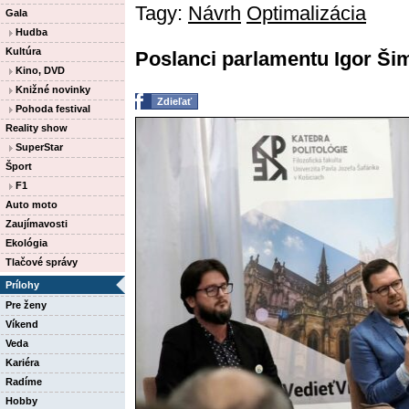
Tagy:
Návrh
Optimalizácia
Gala
Hudba
Kultúra
Poslanci parlamentu Igor Šim
Kino, DVD
Knižné novinky
Zdieľať
Pohoda festival
Reality show
SuperStar
Šport
F1
Auto moto
Zaujímavosti
Ekológia
Tlačové správy
Prílohy
Pre ženy
Víkend
Veda
Kariéra
Radíme
Hobby