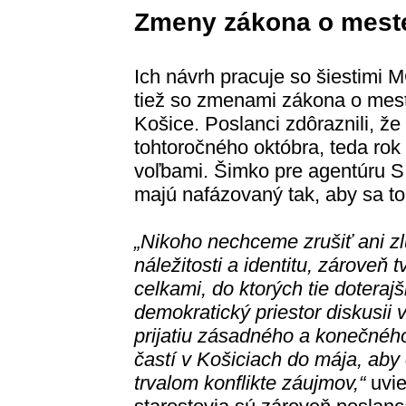
Zmeny zákona o mest
Ich návrh pracuje so šiestimi M
tiež so zmenami zákona o mes
Košice. Poslanci zdôraznili, že
tohtoročného októbra, teda rok
voľbami. Šimko pre agentúru SI
majú nafázovaný tak, aby sa to 
„Nikoho nechceme zrušiť ani zl
náležitosti a identitu, zároveň
celkami, do ktorých tie doteraj
demokratický priestor diskusii
prijatiu zásadného a konečnéh
častí v Košiciach do mája, aby o
trvalom konflikte záujmov,“
uvie