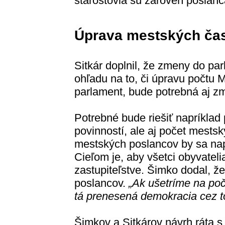
starostovia sú zároveň poslanc
Úprava mestských čas
Sitkár doplnil, že zmeny do pa
ohľadu na to, či úpravu počtu
parlament, bude potrebná aj z
Potrebné bude riešiť napríklad
povinností, ale aj počet mests
mestských poslancov by sa nap
Cieľom je, aby všetci obyvatel
zastupiteľstve. Šimko dodal, ž
poslancov.
„Ak ušetríme na poč
tá prenesená demokracia cez 
Šimkov a Sitkárov návrh ráta s