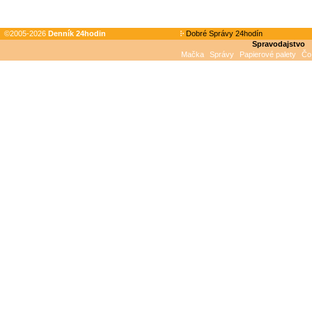
©2005-2026
Denník 24hodin
Dobré Správy 24hodín
Spravodajstvo
Mačka
Správy
Papierové palety
Čo 