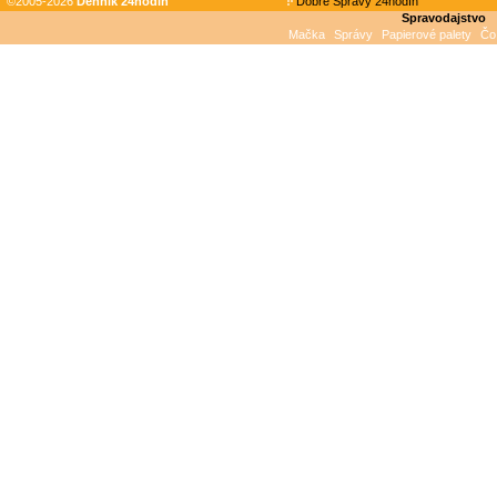
©2005-2026
Denník 24hodin
Dobré Správy 24hodín
Spravodajstvo
Mačka
Správy
Papierové palety
Čo 