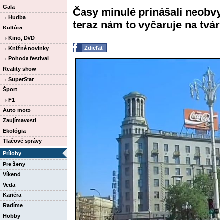
Gala
Časy minulé prinášali neobvy
Hudba
teraz nám to vyčaruje na tvár
Kultúra
Kino, DVD
Zdieľať
Knižné novinky
Pohoda festival
Reality show
SuperStar
Šport
F1
Auto moto
Zaujímavosti
Ekológia
Tlačové správy
Prílohy
Pre ženy
Víkend
Veda
Kariéra
Radíme
Hobby