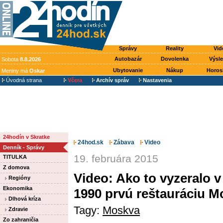
Správy
Reality
Vid
Autobazár
Dovolenka
Výsl
Sobota
8.8.2026
Ubytovanie
Nákup
Horos
Meniny má
Oskar
Úvodná strana
Včera
Archív správ
Nastavenia
24hodín v Skratke
24hod.sk
Zábava
Video
Denník - Správy
19. februára 2015
TITULKA
Z domova
Video: Ako to vyzeralo v
Regióny
Ekonomika
1990 prvú reštauráciu M
Dlhová kríza
Tagy:
Moskva
Zdravie
Zo zahraničia