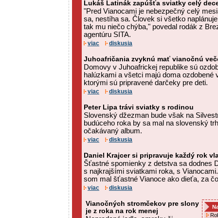
Lukáš Latinák zapúšťa sviatky celý de
"Pred Vianocami je nebezpečný celý mesi
sa, nestíha sa. Človek si všetko naplánuje
tak mu niečo chýba," povedal rodák z Bre
agentúru SITA.
viac
diskusia
Juhoafričania zvyknú mať vianočnú veče
Domovy v Juhoafrickej republike sú ozdo
halúzkami a všetci majú doma ozdobené vi
ktorými sú pripravené darčeky pre deti.
viac
diskusia
Peter Lipa trávi sviatky s rodinou
Slovenský džezman bude však na Silvest
budúceho roka by sa mal na slovenský trh 
očakávaný album.
viac
diskusia
Daniel Krajcer si pripravuje každý rok v
Šťastné spomienky z detstva sa dodnes Da
s najkrajšími sviatkami roka, s Vianocami.
som mal šťastné Vianoce ako dieťa, za čo 
viac
diskusia
Vianočných stromčekov pre slony
Na
je z roka na rok menej
Rob