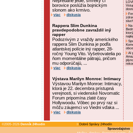
Nepredané jedle, smreky či
LOVE
borovice poslúžia bojnickým
Vstu
dost
slonom ako krmivo.
Fes
viac
diskusia
zdra
sluc
Rappera Slim Dunkina
Na 
Bedn
pravdepodobne zavraždil iný
ktor
rapper
najl
Podozrivým z vraždy amerického
Spo
rappera Slim Dunkina je podľa
Kome
obce
atlantskej polície iný rapper, 28-
AI p
ročný Young Vito. Vyšetrovatelia po
Amaz
ňom momentálne pátrajú, pričom
plyn
mu odporúčajú, ...
reko
viac
diskusia
Výstava Marilyn Monroe: Intimacy
Výstavou Marilyn Monroe: Intimacy,
ktorá je 22. decembra prístupná
verejnosti, si viedenské Novomatic
Forum pripomína zlaté časy
Hollywoodu. Vôbec po prvý raz si
môžu záujemci vo Viedni vďaka ...
viac
diskusia
©2005-2026
Denník 24hodin
Dobré Správy 24hodín
Spravodajstvo