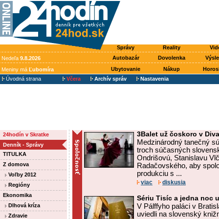
Správy
Reality
Vid
Autobazár
Dovolenka
Výsl
Nedeľa
9.8.2026
Ubytovanie
Nákup
Horos
Meniny má
Ľubomíra
Úvodná strana
Včera
Archív správ
Nastavenia
3Balet už čoskoro v Div
24hodín v Skratke
Medzinárodný tanečný súbo
Denník - Správy
troch súčasných slovens
TITULKA
Ondrišovú, Stanislavu Vl
Z domova
Radačovského, aby spoloč
produkciu s ...
Voľby 2012
viac
diskusia
Regióny
Ekonomika
Sériu Tisíc a jedna noc u
Dlhová kríza
V Pálffyho paláci v Brati
uviedli na slovenský kni
Zdravie