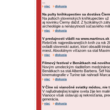
...
viac
diskusia
Na pulty kníhkupectiev sa dostáva Čier
Na pultoch slovenských kníhkupectiev už 
aj novinku Čierny dážď. Z fyzikálnych zá
archeológie a nenásytnosti súčasného miliar
viac
diskusia
V predajnosti vládli na www.martinus.sk
Rebríček najpredávanejších kníh za rok 
ovládli slovenskí autori, ktorí obsadili trin
miest. Absolútnym víťazom sa stal Maxim 
viac
diskusia
Filmový festival v Benátkach má nového 
Novým umeleckým riaditeľom medzinárodn
Benátkach sa stal Alberto Barbera. Šéf 
kinematografie v Turíne tak nahradí Marca M
viac
diskusia
V Číne sú vianočné sviatky módou, nie t
V najľudnatejšej krajine sveta žije len mal
Vianoce však oslavujú aj nekresťania, p
generácia.
viac
diskusia