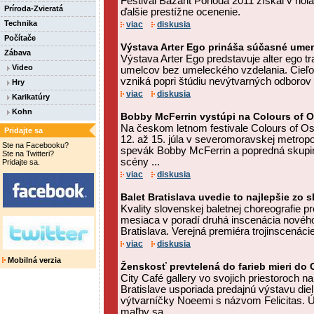
Festival Bažant Pohoda 2011 získal v ho
Príroda-Zvieratá
ďalšie prestížne ocenenie.
Technika
viac
diskusia
Počítače
Výstava Arter Ego prináša súčasné ume
Zábava
Výstava Arter Ego predstavuje alter ego tr
Video
umelcov bez umeleckého vzdelania. Cieľo
vzniká popri štúdiu nevýtvarných odborov č
Hry
viac
diskusia
Karikatúry
Kohn
Bobby McFerrin vystúpi na Colours of O
Na českom letnom festivale Colours of Os
Pridajte sa
12. až 15. júla v severomoravskej metrop
Ste na Facebooku?
spevák Bobby McFerrin a popredná skupin
Ste na Twitteri?
scény ...
Pridajte sa.
viac
diskusia
Balet Bratislava uvedie to najlepšie zo 
Kvality slovenskej baletnej choreografie 
mesiaca v poradí druhá inscenácia nového
Bratislava. Verejná premiéra trojinscenáci
viac
diskusia
Mobilná verzia
Ženskosť prevtelená do farieb mieri do C
City Café gallery vo svojich priestoroch na 
Bratislave usporiada predajnú výstavu die
výtvarníčky Noeemi s názvom Felicitas. Ú
maľby sa ...