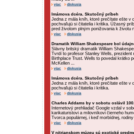
viac
diskusia
Imámova dcéra. Skutočný príbeh
Jedna z mála kníh, ktoré prečítate ešte v d
pochvaľujú si čitatelia i kritika. Úžasný p
pred životom plným ponižovania k životu 
viac
diskusia
Dramatik William Shakespeare bol údajne
Slávny britský dramatik William Shakespea
Tvrdí to profesor Stanley Wells, preziden
Birthplace Trust. Wells to povedal krátko 
McKellen ...
viac
diskusia
Imámova dcéra. Skutočný príbeh
Jedna z mála kníh, ktoré prečítate ešte v d
pochvaľujú si čitatelia i kritika.
viac
diskusia
Charles Addams by v sobotu oslávil 100
Internetový prehliadač Google vzdal v s
karikaturistovi a milovníkovi čierneho hu
Tvorca populárnej, i keď morbídnej, rodin
viac
diskusia
V nitrianskom múzeu sú exotické predme