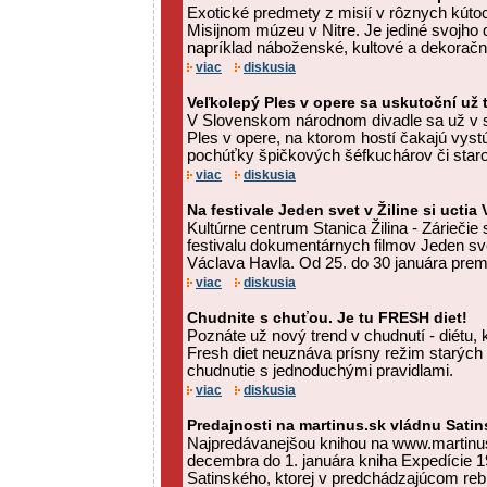
Exotické predmety z misií v rôznych kúto
Misijnom múzeu v Nitre. Je jediné svojho 
napríklad náboženské, kultové a dekoračné
viac
diskusia
Veľkolepý Ples v opere sa uskutoční už 
V Slovenskom národnom divadle sa už v 
Ples v opere, na ktorom hostí čakajú vys
pochúťky špičkových šéfkuchárov či staros
viac
diskusia
Na festivale Jeden svet v Žiline si uctia
Kultúrne centrum Stanica Žilina - Zárieči
festivalu dokumentárnych filmov Jeden sve
Václava Havla. Od 25. do 30 januára premi
viac
diskusia
Chudnite s chuťou. Je tu FRESH diet!
Poznáte už nový trend v chudnutí - diétu,
Fresh diet neuznáva prísny režim starých d
chudnutie s jednoduchými pravidlami.
viac
diskusia
Predajnosti na martinus.sk vládnu Sati
Najpredávanejšou knihou na www.martinus
decembra do 1. januára kniha Expedície 1
Satinského, ktorej v predchádzajúcom rebrí