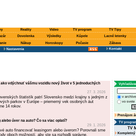
vy
Reality
Video
TV program
TV Tipy
azár
Dovolenka
Výsledky
Kúpele
Lacné letenky
anie
Nákup
Horoskopy
Počasie
Zábava
Kontakt
Nastavenia
 ako vdýchnuť vášmu vozidlu nový život v 5 jednoduchých
Vyhľadáva
27. 3. 2026
ovenských štatistík patrí Slovensko medzi krajiny s jedným z
v archív
ových parkov v Európe – priemerný vek osobných áut
vo svete
žne 14 rokov.
Prenájom á
g alebo úver na auto? Čo sa viac oplatí?
TV progra
29. 1. 2026
TV M
nové auto financovať leasingom alebo úverom? Porovnali sme
Kompletný
dy oboch možností, aby ste sa rozhodli správne.