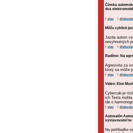
Čínska automobi
dva elektromobil
viac
diskusia
Môžu cyklisti ja
Jazda autom cez
nevyhnutných p
viac
diskusia
Radíme: Na agre
Agresivita za v
ktorý sa môže p
viac
diskusia
Video: Elon Musk
Cybercab je níz
ich Tesla mohla
ide o harmonogra
viac
diskusia
Autosalón Autos
vystavovateľov 
Na prehliadke o