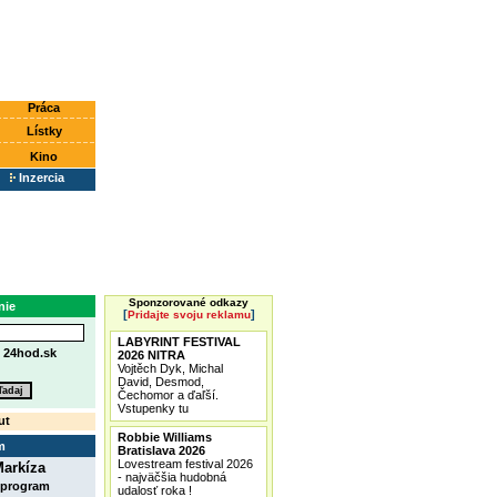
Práca
Lístky
Kino
Inzercia
Sponzorované odkazy
nie
[
]
Pridajte svoju reklamu
LABYRINT FESTIVAL
e
24hod.sk
2026 NITRA
Vojtěch Dyk, Michal
David, Desmod,
Čechomor a ďaľší.
Vstupenky tu
ut
Robbie Williams
m
Bratislava 2026
Lovestream festival 2026
arkíza
- najväčšia hudobná
 program
udalosť roka !