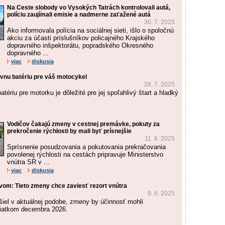
Na Ceste slobody vo Vysokých Tatrách kontrolovali autá,
políciu zaujímali emisie a nadmerne zaťažené autá
30. 7. 2025
Ako informovala polícia na sociálnej sieti, išlo o spoločnú
akciu za účasti príslušníkov policajného Krajského
dopravného inšpektorátu, popradského Okresného
dopravného ...
viac
diskusia
vnu batériu pre váš motocykel
28. 7. 2025
tériu pre motorku je dôležité pre jej spoľahlivý štart a hladký
Vodičov čakajú zmeny v cestnej premávke, pokuty za
prekročenie rýchlosti by mali byť prísnejšie
11. 6. 2025
Sprísnenie posudzovania a pokutovania prekračovania
povolenej rýchlosti na cestách pripravuje Ministerstvo
vnútra SR v ...
viac
diskusia
vom: Tieto zmeny chce zaviesť rezort vnútra
9. 6. 2025
šiel v aktuálnej podobe, zmeny by účinnosť mohli
iatkom decembra 2026.