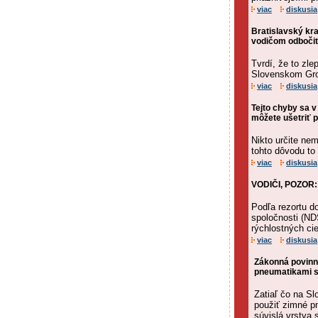
viac
diskusia
Bratislavský kra
vodičom odbočiť
Tvrdí, že to zl
Slovenskom Grob
viac
diskusia
Tejto chyby sa v
môžete ušetriť 
Nikto určite nem
tohto dôvodu to 
viac
diskusia
VODIČI, POZOR: 
Podľa rezortu d
spoločnosti (ND
rýchlostných cie
viac
diskusia
Zákonná povinn
pneumatikami sa
Zatiaľ čo na S
použiť zimné p
súvislá vrstva 