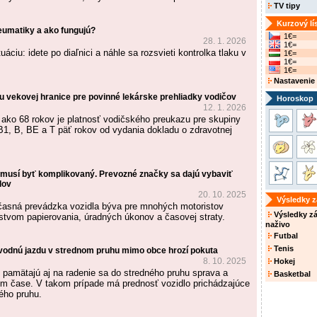
TV tipy
Kurzový lí
eumatiky a ako fungujú?
1€=
28. 1. 2026
1€=
uáciu: idete po diaľnici a náhle sa rozsvieti kontrolka tlaku v
1€=
1€=
1€=
Nastavenie
vekovej hranice pre povinné lekárske prehliadky vodičov
Horoskop
12. 1. 2026
 ako 68 rokov je platnosť vodičského preukazu pre skupiny
B1, B, BE a T päť rokov od vydania dokladu o zdravotnej
emusí byť komplikovaný. Prevozné značky sa dajú vybaviť
dov
20. 10. 2025
Výsledky 
časná prevádzka vozidla býva pre mnohých motoristov
Výsledky z
tvom papierovania, úradných úkonov a časovej straty.
naživo
Futbal
Tenis
vodnú jazdu v strednom pruhu mimo obce hrozí pokuta
8. 10. 2025
Hokej
 pamätajú aj na radenie sa do stredného pruhu sprava a
Basketbal
om čase. V takom prípade má prednosť vozidlo prichádzajúce
ého pruhu.