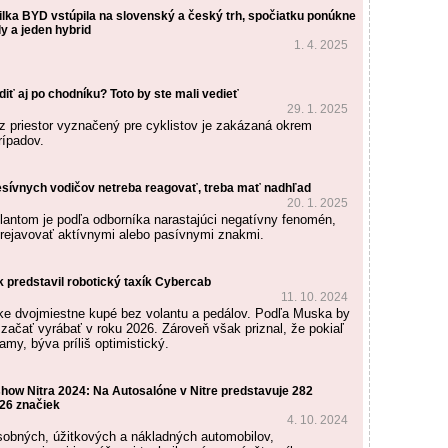
lka BYD vstúpila na slovenský a český trh, spočiatku ponúkne
y a jeden hybrid
1. 4. 2025
zdiť aj po chodníku? Toto by ste mali vedieť
29. 1. 2025
 priestor vyznačený pre cyklistov je zakázaná okrem
rípadov.
sívnych vodičov netreba reagovať, treba mať nadhľad
20. 1. 2025
olantom je podľa odborníka narastajúci negatívny fenomén,
rejavovať aktívnymi alebo pasívnymi znakmi.
 predstavil robotický taxík Cybercab
11. 10. 2024
ke dvojmiestne kupé bez volantu a pedálov. Podľa Muska by
 začať vyrábať v roku 2026. Zároveň však priznal, že pokiaľ
my, býva príliš optimistický.
how Nitra 2024: Na Autosalóne v Nitre predstavuje 282
26 značiek
4. 10. 2024
sobných, úžitkových a nákladných automobilov,