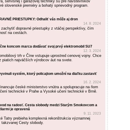
a, servisnej i garážovej techniky sú pre návštevníkov
eré slovenské premiéry a bohatý sprievodný program.
VNÉ PRIESTUPKY: Odhaliť vás môže aj dron
14. 8. 2024
zachytiť dopravné priestupky z vtáčej perspektívy, čím
nosť na cestách.
ačne koncom marca dodávať svoj prvý elektromobil SU7
12. 3. 2024
omobilový trh v Číne vstupuje uprostred cenovej vojny. Chce
z piatich najväčších výrobcov áut na svete.
yvinuli systém, ktorý policajtom umožní na diaľku zastaviť
16. 2. 2024
inancuje české ministerstvo vnútra a spolupracuje na ňom
ení technické v Prahe a Vysoké učení technické v Brně.
ôvod na radosť. Cesta slobody medzi Starým Smokovcom a
liarmi je opravená
9. 11. 2023
é Tatry prebieha komplexná rekonštrukcia významnej
, takzvanej Cesty slobody.