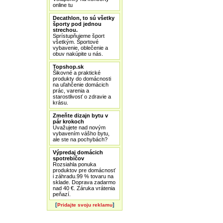
online tu
Decathlon, to sú všetky
športy pod jednou
strechou.
Sprístupňujeme šport
všetkým. Športové
vybavenie, oblečenie a
obuv nakúpite u nás.
Topshop.sk
Šikovné a praktické
produkty do domácnosti
na uľahčenie domácich
prác, varenia a
starostlivosť o zdravie a
krásu.
Zmeňte dizajn bytu v
pár krokoch
Uvažujete nad novým
vybavením vášho bytu,
ale ste na pochybách?
Výpredaj domácich
spotrebičov
Rozsiahla ponuka
produktov pre domácnosť
i záhradu.99 % tovaru na
sklade. Doprava zadarmo
nad 40 €. Záruka vrátenia
peňazí.
[
]
Pridajte svoju reklamu