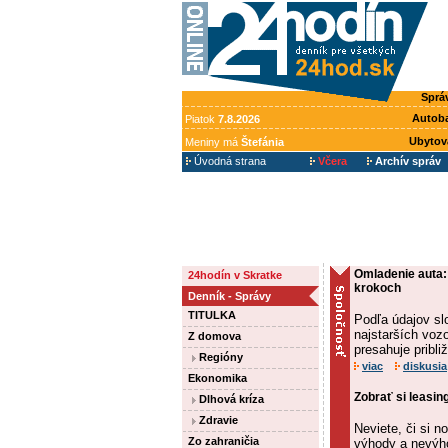
Sprá
Autob
Piatok
7.8.2026
Ubytov
Meniny má
Štefánia
Úvodná strana
Včera
Archív správ
Omladenie auta:
24hodín v Skratke
krokoch
Denník - Správy
TITULKA
Podľa údajov sl
najstarších voz
Z domova
presahuje pribli
Regióny
viac
diskusia
Ekonomika
Zobrať si leasin
Dlhová kríza
Zdravie
Neviete, či si 
Zo zahraničia
výhody a nevýho