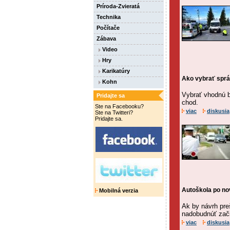
Príroda-Zvieratá
Technika
Počítače
Zábava
Video
Hry
Karikatúry
Ako vybrať sprá
Kohn
Vybrať vhodnú ba
Pridajte sa
chod.
Ste na Facebooku?
viac
diskusia
Ste na Twitteri?
Pridajte sa.
Autoškola po no
Mobilná verzia
Ak by návrh pre
nadobudnúť zač
viac
diskusia