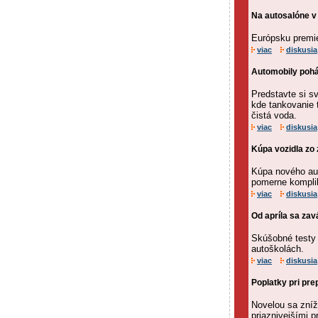
Na autosalóne v
Európsku premié
viac
diskusia
Automobily poh
Predstavte si s
kde tankovanie 
čistá voda.
viac
diskusia
Kúpa vozidla zo z
Kúpa nového aut
pomerne komplik
viac
diskusia
Od apríla sa za
Skúšobné testy
autoškolách.
viac
diskusia
Poplatky pri pre
Novelou sa zníž
priaznivejšími p