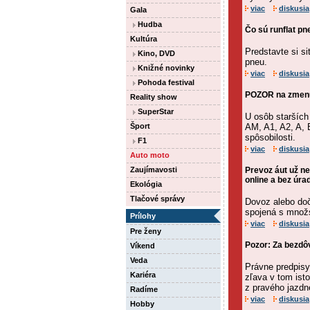
viac
diskusia
Gala
Hudba
Čo sú runflat pn
Kultúra
Predstavte si sit
Kino, DVD
pneu.
Knižné novinky
viac
diskusia
Pohoda festival
POZOR na zmenu 
Reality show
SuperStar
U osôb starších
Šport
AM, A1, A2, A, 
spôsobilosti.
F1
viac
diskusia
Auto moto
Zaujímavosti
Prevoz áut už n
online a bez úra
Ekológia
Tlačové správy
Dovoz alebo do
spojená s množs
Prílohy
viac
diskusia
Pre ženy
Pozor: Za bezdô
Víkend
Veda
Právne predpisy
Kariéra
zľava v tom ist
z pravého jazdn
Radíme
viac
diskusia
Hobby