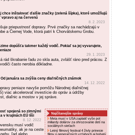
j chce inštalovať ďalšie značky (zelená šípka), ktoré umožňujú
 vpravo aj na červenú
8. 2. 2023
epšuje priepustnosť dopravy. Prvé značky sa nachádzajú v
e a Čiernej Vode, ktorá patrí k Chorvátskemu Grobu.
 zime dopúšťa takmer každý vodič. Pokiaľ sa jej vyvarujete,
peniaze
29. 1. 2023
á rád škrabanie ľadu zo skla auta, zvlášť ráno pred prácou. Z
vodiči často nerobia dôkladne.
Od januára sa zvýšia ceny diaľničných známok
14. 12. 2022
opravy peniaze navyše pomôžu Národnej diaľničnej
S) viac akcelerovať investície do opráv a údržby
st, diaľnic a mostov v jej správe.
osť spojená so zimnými
Najčítanejšie správy
 v krajinách EÚ líši
Meta musí v USA zaplatiť vyše pol
8. 12. 2022
miliardy dolárov za ohrozovanie detí na
lovensku musí vodič
sociálnych sieťach
neumatiky, ak je na ceste
Letný filmový festival 4 živly prinesie
snehu, ľad alebo
filmy o generačných vzťahoch aj bohatý