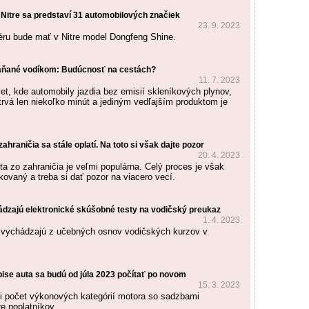
 Nitre sa predstaví 31 automobilových značiek
23. 9. 2023
ru bude mať v Nitre model Dongfeng Shine.
áňané vodíkom: Budúcnosť na cestách?
11. 7. 2023
vet, kde automobily jazdia bez emisií skleníkových plynov,
trvá len niekoľko minút a jediným vedľajším produktom je
ahraničia sa stále oplatí. Na toto si však dajte pozor
20. 4. 2023
a zo zahraničia je veľmi populárna. Celý proces je však
ovaný a treba si dať pozor na viacero vecí.
vádzajú elektronické skúšobné testy na vodičský preukaz
1. 4. 2023
 vychádzajú z učebných osnov vodičských kurzov v
pise auta sa budú od júla 2023 počítať po novom
15. 3. 2023
i počet výkonových kategórií motora so sadzbami
re poplatníkov.