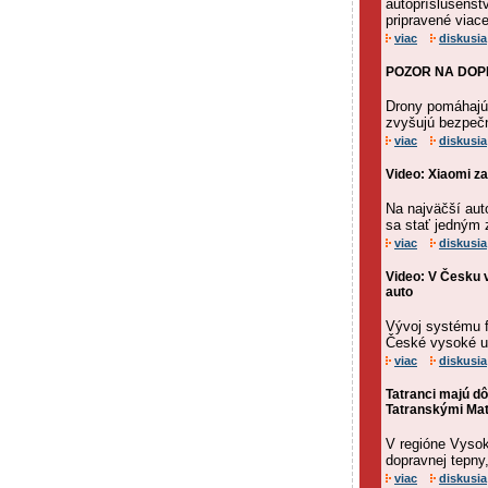
autopríslušenstv
pripravené viac
viac
diskusia
POZOR NA DOPRA
Drony pomáhajú 
zvyšujú bezpeč
viac
diskusia
Video: Xiaomi z
Na najväčší aut
sa stať jedným 
viac
diskusia
Video: V Česku v
auto
Vývoj systému f
České vysoké uč
viac
diskusia
Tatranci majú d
Tatranskými Mat
V regióne Vysok
dopravnej tepny
viac
diskusia