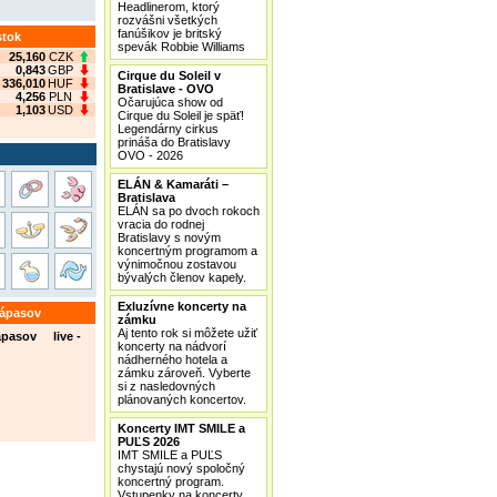
Headlinerom, ktorý
rozvášni všetkých
fanúšikov je britský
stok
spevák Robbie Williams
25,160
CZK
0,843
GBP
Cirque du Soleil v
336,010
HUF
Bratislave - OVO
4,256
PLN
Očarujúca show od
1,103
USD
Cirque du Soleil je späť!
Legendárny cirkus
prináša do Bratislavy
OVO - 2026
ELÁN & Kamaráti –
Bratislava
ELÁN sa po dvoch rokoch
vracia do rodnej
Bratislavy s novým
koncertným programom a
výnimočnou zostavou
bývalých členov kapely.
Exluzívne koncerty na
zápasov
zámku
Aj tento rok si môžete užiť
ápasov live -
koncerty na nádvorí
nádherného hotela a
zámku zároveň. Vyberte
si z nasledovných
plánovaných koncertov.
Koncerty IMT SMILE a
PUĽS 2026
IMT SMILE a PUĽS
chystajú nový spoločný
koncertný program.
Vstupenky na koncerty