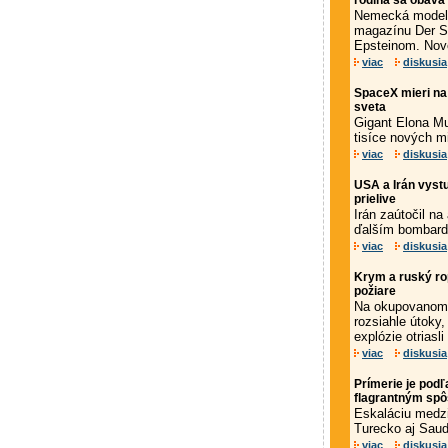
rodina sa obáva
Nemecká modelka
magazínu Der S
Epsteinom. Nové z
viac
diskusia
SpaceX mieri na
sveta
Gigant Elona Mu
tisíce nových m
viac
diskusia
USA a Irán vyst
prielive
Irán zaútočil n
ďalším bombard
viac
diskusia
Krym a ruský rop
požiare
Na okupovanom K
rozsiahle útoky,
explózie otriasli
viac
diskusia
Prímerie je pod
flagrantným sp
Eskaláciu medz
Turecko aj Saud
viac
diskusia