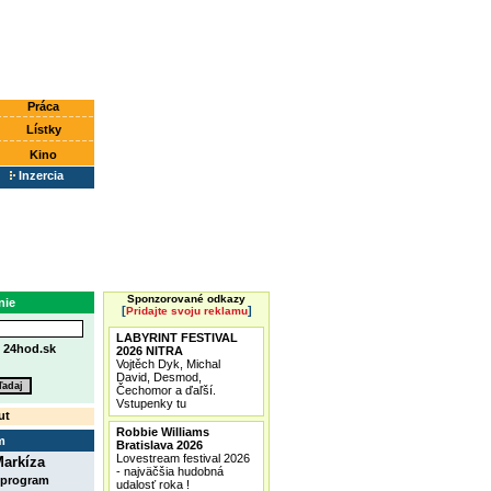
Práca
Lístky
Kino
Inzercia
Sponzorované odkazy
nie
[
]
Pridajte svoju reklamu
LABYRINT FESTIVAL
e
24hod.sk
2026 NITRA
Vojtěch Dyk, Michal
David, Desmod,
Čechomor a ďaľší.
Vstupenky tu
ut
Robbie Williams
m
Bratislava 2026
Lovestream festival 2026
arkíza
- najväčšia hudobná
 program
udalosť roka !