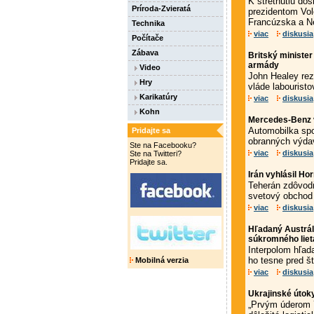
K stretnutiu do
Príroda-Zvieratá
prezidentom Vol
Francúzska a N
Technika
viac
diskusia
Počítače
Zábava
Britský minister
armády
Video
John Healey rez
Hry
vláde labouristov
Karikatúry
viac
diskusia
Kohn
Mercedes-Benz v
Automobilka spoj
Pridajte sa
obranných výda
Ste na Facebooku?
viac
diskusia
Ste na Twitteri?
Pridajte sa.
Irán vyhlásil Ho
Teherán zdôvodň
svetový obchod 
viac
diskusia
Hľadaný Austrál
súkromného liet
Interpolom hľad
ho tesne pred š
Mobilná verzia
viac
diskusia
Ukrajinské útok
„Prvým úderom 7