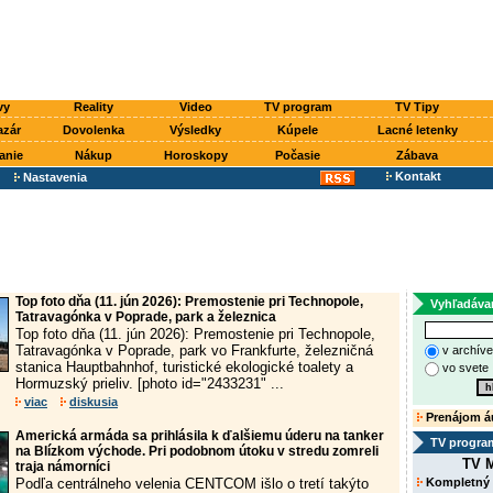
vy
Reality
Video
TV program
TV Tipy
azár
Dovolenka
Výsledky
Kúpele
Lacné letenky
anie
Nákup
Horoskopy
Počasie
Zábava
Kontakt
Nastavenia
Top foto dňa (11. jún 2026): Premostenie pri Technopole,
Vyhľadáva
Tatravagónka v Poprade, park a železnica
Top foto dňa (11. jún 2026): Premostenie pri Technopole,
Tatravagónka v Poprade, park vo Frankfurte, železničná
v archív
stanica Hauptbahnhof, turistické ekologické toalety a
vo svete
Hormuzský prieliv. [photo id="2433231" ...
viac
diskusia
Prenájom á
Americká armáda sa prihlásila k ďalšiemu úderu na tanker
TV progra
na Blízkom východe. Pri podobnom útoku v stredu zomreli
TV M
traja námorníci
Podľa centrálneho velenia CENTCOM išlo o tretí takýto
Kompletný