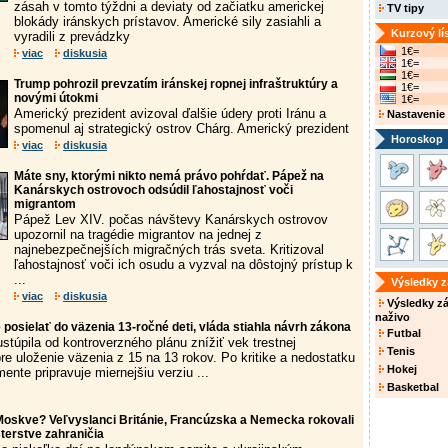
zásah v tomto týždni a deviaty od začiatku americkej
TV tipy
blokády iránskych prístavov. Americké sily zasiahli a
Kurzový lí
vyradili z prevádzky
1€=
viac
diskusia
1€=
1€=
Trump pohrozil prevzatím iránskej ropnej infraštruktúry a
1€=
novými útokmi
1€=
Americký prezident avizoval ďalšie údery proti Iránu a
Nastavenie
spomenul aj strategický ostrov Chárg. Americký prezident
Horoskop
viac
diskusia
Máte sny, ktorými nikto nemá právo pohŕdať. Pápež na
Kanárskych ostrovoch odsúdil ľahostajnosť voči
migrantom
Pápež Lev XIV. počas návštevy Kanárskych ostrovov
upozornil na tragédie migrantov na jednej z
najnebezpečnejších migračných trás sveta. Kritizoval
ľahostajnosť voči ich osudu a vyzval na dôstojný prístup k
...
Výsledky 
viac
diskusia
Výsledky z
naživo
osielať do väzenia 13-ročné deti, vláda stiahla návrh zákona
Futbal
stúpila od kontroverzného plánu znížiť vek trestnej
Tenis
re uloženie väzenia z 15 na 13 rokov. Po kritike a nedostatku
Hokej
ente pripravuje miernejšiu verziu ...
Basketbal
Moskve? Veľvyslanci Británie, Francúzska a Nemecka rokovali
terstve zahraničia