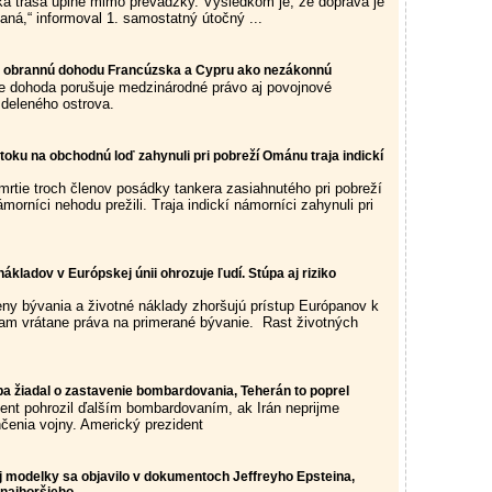
ická trasa úplne mimo prevádzky. Výsledkom je, že doprava je
aná,“ informoval 1. samostatný útočný ...
je obrannú dohodu Francúzska a Cypru ako nezákonnú
že dohoda porušuje medzinárodné právo aj povojnové
zdeleného ostrova.
oku na obchodnú loď zahynuli pri pobreží Ománu traja indickí
úmrtie troch členov posádky tankera zasiahnutého pri pobreží
orníci nehodu prežili. Traja indickí námorníci zahynuli pri
nákladov v Európskej únii ohrozuje ľudí. Stúpa aj riziko
ny bývania a životné náklady zhoršujú prístup Európanov k
am vrátane práva na primerané bývanie. Rast životných
pa žiadal o zastavenie bombardovania, Teherán to poprel
ent pohrozil ďalším bombardovaním, ak Irán neprijme
enia vojny. Americký prezident
 modelky sa objavilo v dokumentoch Jeffreyho Epsteina,