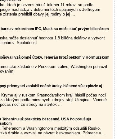
 najhoršieho
, ktorá je nezvestná už takmer 11 rokov, sa podľa
piegel nachádza v dokumentoch spájaných s Jeffreyom
istenia prehĺbili obavy jej rodiny o jej ...
 burzu v rekordnom IPO, Musk sa môže stať prvým bilionárom
ska môže dosiahnuť hodnotu 1,8 bilióna dolárov a vytvoriť
ilionárov. Spoločnosť
upňovali vzájomné útoky, Teherán hrozí peklom v Hormuzskom
a americké základne v Perzskom zálive, Washington pohrozil
ovaním.
ný priemysel zasiahli nočné útoky, hlásené sú explózie aj
ryme aj v ruskom Krasnodarskom kraji hlásili počas noci
 za ktorými podľa miestnych zdrojov stojí Ukrajina. Viaceré
 počas noci zo stredy na štvrtok ...
ľa Teheránu už prakticky bezcenné, USA ho porušujú
ôsobom
i Teheránom a Washingtonom medzitým odsúdili Rusko,
ská Arábia a vyzvali na návrat k rokovaniam. Prímerie v ...