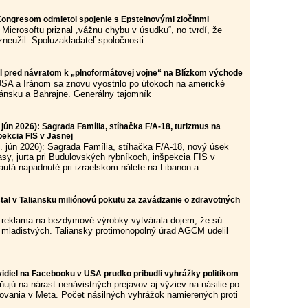
 Kongresom odmietol spojenie s Epsteinovými zločinmi
Microsoftu priznal „vážnu chybu v úsudku“, no tvrdí, že
zneužil. Spoluzakladateľ spoločnosti
l pred návratom k „plnoformátovej vojne“ na Blízkom východe
SA a Iránom sa znovu vyostrilo po útokoch na americké
ánsku a Bahrajne. Generálny tajomník
. jún 2026): Sagrada Família, stíhačka F/A-18, turizmus na
pekcia FIS v Jasnej
0. jún 2026): Sagrada Família, stíhačka F/A-18, nový úsek
asy, jurta pri Budulovských rybníkoch, inšpekcia FIS v
autá napadnuté pri izraelskom nálete na Libanon a ...
stal v Taliansku miliónovú pokutu za zavádzanie o zdravotných
e reklama na bezdymové výrobky vytvárala dojem, že sú
 mladistvých. Taliansky protimonopolný úrad AGCM udelil
vidiel na Facebooku v USA prudko pribudli vyhrážky politikom
ňujú na nárast nenávistných prejavov aj výziev na násilie po
vania v Meta. Počet násilných vyhrážok namierených proti