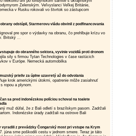
šlo niekoľko dní po londýnskom samite s ukrajinským
odymyrom Zelenským. Veľvyslanci Veľkej Británie,
emecka v Rusku rokovali vo štvrtok so zástupcom
 obrany odstúpil, Starmerovu vládu obvinil z podfinancovania
ignoval pre spor o výdavky na obranu, čo prehlbuje krízu vo
. Britský ...
stupuje do obranného sektora, vyvinie vozidlá proti dronom
ila sily s firmou Tytan Technologies v čase rastúcich
vkov v Európe. Nemecká automobilka
rmuzský prieliv za úplne uzavretý až do odvolania
uje krok americkými útokmi, opatrenie môže zasiahnuť
s ropou a plynom.
čan sa pred indonézskou políciou schoval na toalete
adla
aný muž dúfal, že z Bali odletí s brazílskym pasom. Zadržali
tartom. Indonézske úrady zadržali na ostrove Bali
y vyradili z prevádzky Čongarský most pri vstupe na Krym
. júna sme poškodili cestu v jednom smere. Teraz je táto