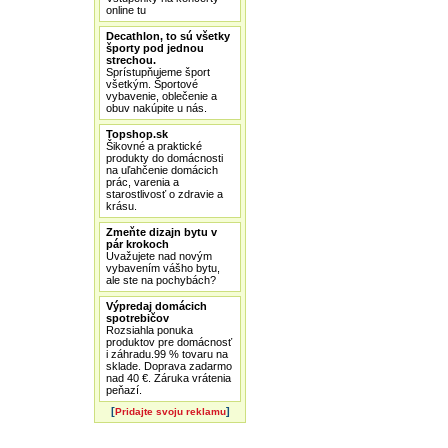
online tu
Decathlon, to sú všetky
športy pod jednou
strechou.
Sprístupňujeme šport
všetkým. Športové
vybavenie, oblečenie a
obuv nakúpite u nás.
Topshop.sk
Šikovné a praktické
produkty do domácnosti
na uľahčenie domácich
prác, varenia a
starostlivosť o zdravie a
krásu.
Zmeňte dizajn bytu v
pár krokoch
Uvažujete nad novým
vybavením vášho bytu,
ale ste na pochybách?
Výpredaj domácich
spotrebičov
Rozsiahla ponuka
produktov pre domácnosť
i záhradu.99 % tovaru na
sklade. Doprava zadarmo
nad 40 €. Záruka vrátenia
peňazí.
[
]
Pridajte svoju reklamu