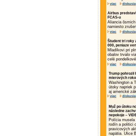
viac
diskusia
Airbus predstav
FCAS-u
Aliancia ôsmich
namiesto zruše
viac
diskusia
Študent tri roky
000, peniaze ven
Mladíkovi pri pl
obalov trvalo v
celé pondelkové
viac
diskusia
Trump pohrozil 
mierových roko
Washington a T
útoky napriek p
aj americké zák
viac
diskusia
Muž po útoku no
následne zachvá
nepokoje – VID
Polícia musela
rodín a politici 
pravicových akt
napätia. Ulice B