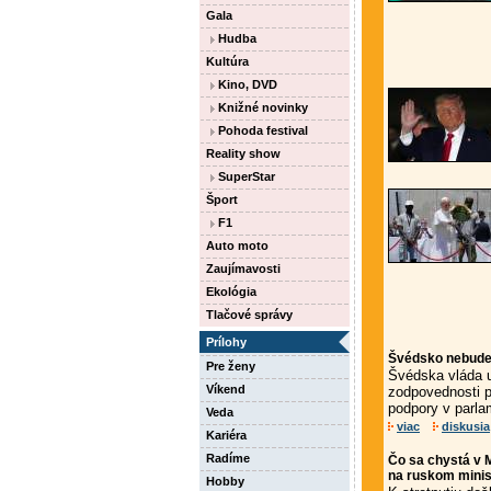
Gala
Hudba
Kultúra
Kino, DVD
Knižné novinky
Pohoda festival
Reality show
SuperStar
Šport
F1
Auto moto
Zaujímavosti
Ekológia
Tlačové správy
Prílohy
Švédsko nebude p
Pre ženy
Švédska vláda u
Víkend
zodpovednosti p
podpory v parlam
Veda
viac
diskusia
Kariéra
Radíme
Čo sa chystá v 
na ruskom minis
Hobby