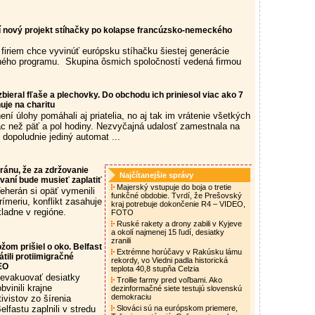
í nový projekt stíhačky po kolapse francúzsko-nemeckého
 firiem chce vyvinúť európsku stíhačku šiestej generácie
ného programu. Skupina ôsmich spoločností vedená firmou
 zbieral fľaše a plechovky. Do obchodu ich priniesol viac ako 7
uje na charitu
není úlohy pomáhali aj priatelia, no aj tak im vrátenie všetkých
iac než päť a pol hodiny. Nezvyčajná udalosť zamestnala na
 dopoludnie jediný automat ...
Iránu, že za zdržovanie
Najčítanejšie správy
vaní bude musieť zaplatiť
Majerský vstupuje do boja o tretie
eherán si opäť vymenili
funkčné obdobie. Tvrdí, že Prešovský
rímeriu, konflikt zasahuje
kraj potrebuje dokončenie R4 – VIDEO,
ladne v regióne.
FOTO
Ruské rakety a drony zabili v Kyjeve
a okolí najmenej 15 ľudí, desiatky
zranili
žom prišiel o oko. Belfast
Extrémne horúčavy v Rakúsku lámu
tili protiimigračné
rekordy, vo Viedni padla historická
EO
teplota 40,8 stupňa Celzia
 evakuovať desiatky
Trollie farmy pred voľbami. Ako
obvinili krajne
dezinformačné siete testujú slovenskú
demokraciu
ivistov zo šírenia
elfastu zaplnili v stredu
Slováci sú na európskom priemere,