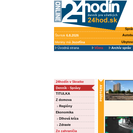
Sprá
Autob
Štvrtok
6.8.2026
Ubytov
Meniny má
Jozefína
Úvodná strana
Včera
Archív správ
24hodín v Skratke
Denník - Správy
TITULKA
Z domova
Regióny
Ekonomika
Dlhová kríza
Zdravie
Zo zahraničia