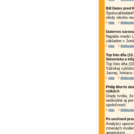
Bill Gates pred
Spoluzakladateľ 
nikdy nikoho ne
viac
diskusia
Guterres varova
Napätie medzi U
základne v Jord
viac
diskusia
Top foto dňa (10
Slovensku a inš
Top foto dňa (1
Vážskej cyklotr
Jasnej, horiace 
viac
diskusia
Philip Morris do
rizikách
Úrady tvrdia, ž
neškodné aj pre
spoločnosti
viac
diskusia
Po uvoľnení pra
Analytici upozor
zmenách modero
americkým ...