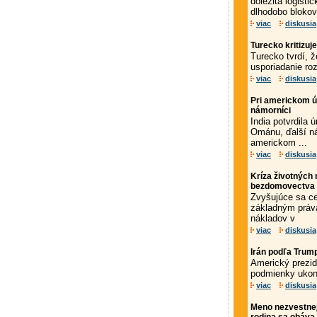
dôležitá logist
dlhodobo blokov
viac
diskusia
Turecko kritizu
Turecko tvrdí, 
usporiadanie ro
viac
diskusia
Pri americkom út
námorníci
India potvrdila 
Ománu, ďalší nám
americkom ...
viac
diskusia
Kríza životných 
bezdomovectva
Zvyšujúce sa ce
základným práv
nákladov v
viac
diskusia
Irán podľa Trum
Americký prezid
podmienky ukonč
viac
diskusia
Meno nezvestnej