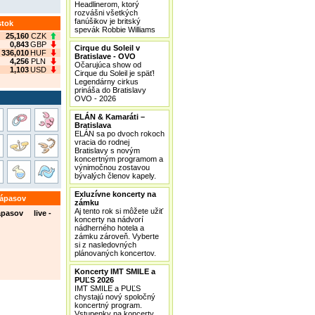
Headlinerom, ktorý
rozvášni všetkých
fanúšikov je britský
stok
spevák Robbie Williams
25,160
CZK
0,843
GBP
Cirque du Soleil v
336,010
HUF
Bratislave - OVO
4,256
PLN
Očarujúca show od
1,103
USD
Cirque du Soleil je späť!
Legendárny cirkus
prináša do Bratislavy
OVO - 2026
ELÁN & Kamaráti –
Bratislava
ELÁN sa po dvoch rokoch
vracia do rodnej
Bratislavy s novým
koncertným programom a
výnimočnou zostavou
bývalých členov kapely.
Exluzívne koncerty na
zápasov
zámku
Aj tento rok si môžete užiť
ápasov live -
koncerty na nádvorí
nádherného hotela a
zámku zároveň. Vyberte
si z nasledovných
plánovaných koncertov.
Koncerty IMT SMILE a
PUĽS 2026
IMT SMILE a PUĽS
chystajú nový spoločný
koncertný program.
Vstupenky na koncerty