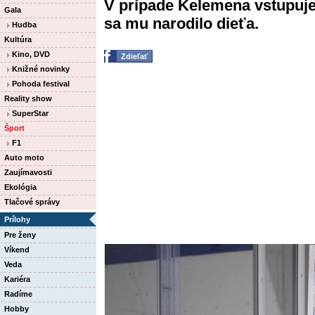
V prípade Kelemena vstupuje 
Gala
sa mu narodilo dieťa.
Hudba
Kultúra
Kino, DVD
Zdieľať
Knižné novinky
Pohoda festival
Reality show
SuperStar
Šport
F1
Auto moto
Zaujímavosti
Ekológia
Tlačové správy
Prílohy
Pre ženy
Víkend
Veda
Kariéra
Radíme
Hobby