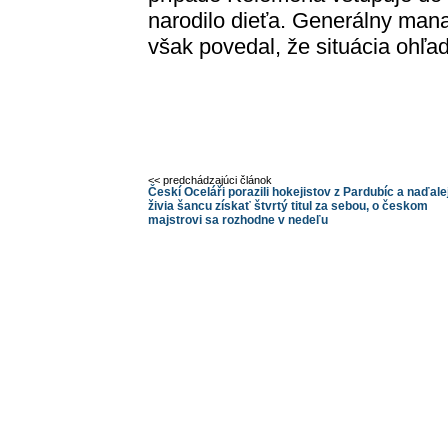
narodilo dieťa. Generálny man
však povedal, že situácia ohľa
<< predchádzajúci článok
Českí Oceláři porazili hokejistov z Pardubíc a naďale
živia šancu získať štvrtý titul za sebou, o českom
majstrovi sa rozhodne v nedeľu