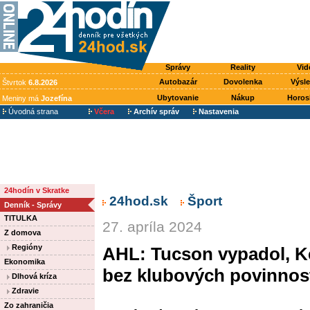
Správy
Reality
Vid
Autobazár
Dovolenka
Výsl
Štvrtok
6.8.2026
Ubytovanie
Nákup
Horos
Meniny má
Jozefína
Úvodná strana
Včera
Archív správ
Nastavenia
24hodín v Skratke
24hod.sk
Šport
Denník - Správy
TITULKA
27. apríla 2024
Z domova
Regióny
AHL: Tucson vypadol, K
Ekonomika
bez klubových povinnos
Dlhová kríza
Zdravie
Zo zahraničia