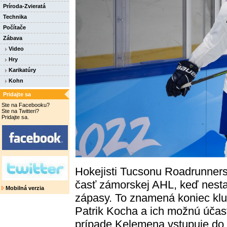
Príroda-Zvieratá
Technika
Počítače
Zábava
Video
Hry
Karikatúry
Kohn
Pridajte sa
Ste na Facebooku?
Ste na Twitteri?
Pridajte sa.
Hokejisti Tucsonu Roadrunners 
časť zámorskej AHL, keď nesta
Mobilná verzia
zápasy. To znamená koniec klu
Patrik Kocha a ich možnú úča
prípade Kelemena vstupuje do h