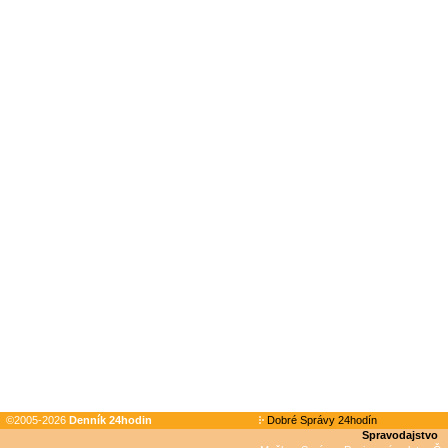
©2005-2026
Denník 24hodin
Dobré Správy 24hodín
Spravodajstvo