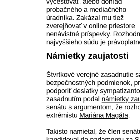
vycestovať, alebo dohľad
probačného a mediačného
úradníka. Zakázal mu tiež
zverejňovať v online priestore
nenávistné príspevky. Rozhodn
najvyššieho súdu je právoplatn
Námietky zaujatosti
Štvrtkové verejné zasadnutie s
bezpečnostných podmienok, pri
podporiť desiatky sympatizant
zasadnutím podal
námietky zau
senátu s argumentom, že rozh
extrémistu
Mariána Magáta
.
Takisto namietal, že člen sená
kandidoval do parlamentu za
S