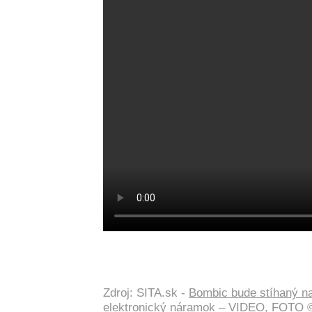
Zdroj: SITA.sk -
Bombic bude stíhaný na
elektronický náramok – VIDEO, FOTO
©