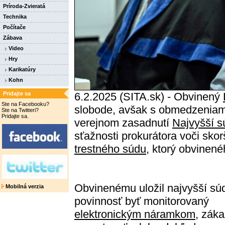
Príroda-Zvieratá
Technika
Počítače
Zábava
Video
Hry
Karikatúry
Kohn
Pridajte sa
6.2.2025 (SITA.sk) - Obvinený
Ste na Facebooku?
slobode, avšak s obmedzeniam
Ste na Twitteri?
Pridajte sa.
verejnom zasadnutí
Najvyšší 
sťažnosti prokurátora voči sko
trestného súdu
, ktorý obvinené
Obvinenému uložil najvyšší sú
Mobilná verzia
povinnosť byť monitorovaný
elektronickým náramkom
, zák