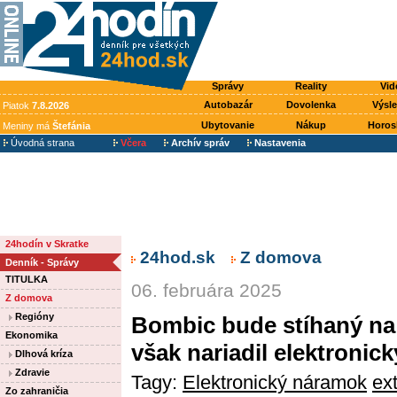
Správy
Reality
Vid
Autobazár
Dovolenka
Výsl
Piatok
7.8.2026
Ubytovanie
Nákup
Horos
Meniny má
Štefánia
Úvodná strana
Včera
Archív správ
Nastavenia
24hodín v Skratke
24hod.sk
Z domova
Denník - Správy
TITULKA
06. februára 2025
Z domova
Regióny
Bombic bude stíhaný na
Ekonomika
však nariadil elektroni
Dlhová kríza
Zdravie
Tagy:
Elektronický náramok
ex
Zo zahraničia