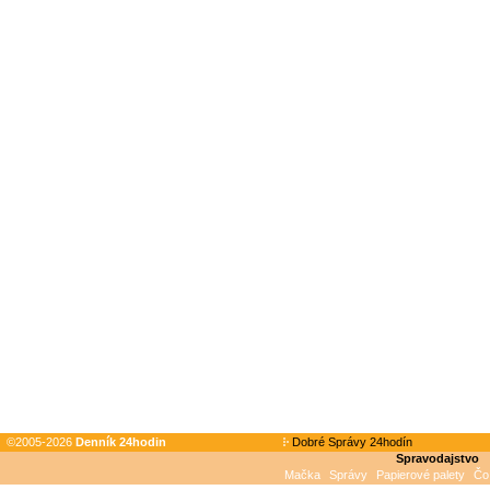
©2005-2026
Denník 24hodin
Dobré Správy 24hodín
Spravodajstvo
Mačka
Správy
Papierové palety
Čo 