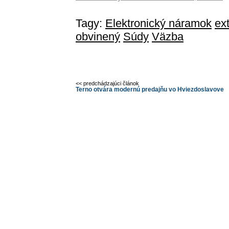
Tagy:
Elektronický náramok
ex
obvinený
Súdy
Väzba
<< predchádzajúci článok
Terno otvára modernú predajňu vo Hviezdoslavove