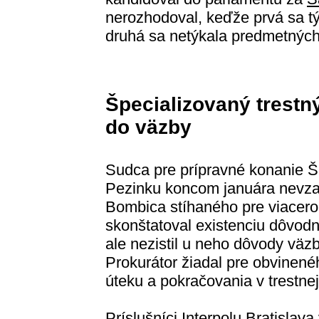
nerozhodoval, keďže prvá sa t
druhá sa netýkala predmetných 
Špecializovaný trestn
do väzby
Sudca pre prípravné konanie Š
Pezinku koncom januára nevza
Bombica stíhaného pre viacero 
skonštatoval existenciu dôvodn
ale nezistil u neho dôvody väzb
Prokurátor žiadal pre obvinen
úteku a pokračovania v trestnej
Príslušníci
Interpolu Bratislava