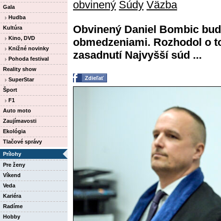
obvinený
Súdy
Väzba
Gala
Hudba
Obvinený Daniel Bombic bude
Kultúra
Kino, DVD
obmedzeniami. Rozhodol o t
Knižné novinky
zasadnutí Najvyšší súd ...
Pohoda festival
Reality show
Zdieľať
SuperStar
Šport
F1
Auto moto
Zaujímavosti
Ekológia
Tlačové správy
Prílohy
Pre ženy
Víkend
Veda
Kariéra
Radíme
Hobby