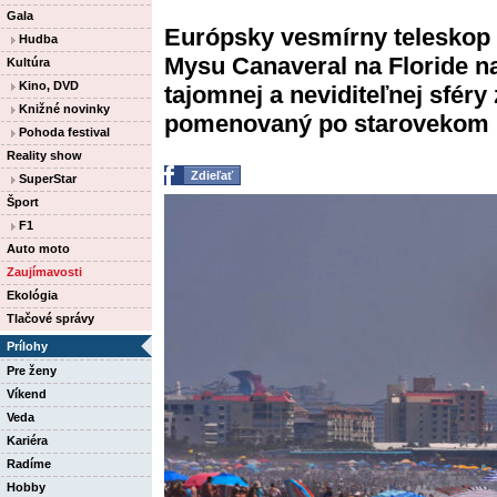
Gala
Európsky vesmírny teleskop E
Hudba
Mysu Canaveral na Floride n
Kultúra
Kino, DVD
tajomnej a neviditeľnej sfér
Knižné novinky
pomenovaný po starovekom .
Pohoda festival
Reality show
Zdieľať
SuperStar
Šport
F1
Auto moto
Zaujímavosti
Ekológia
Tlačové správy
Prílohy
Pre ženy
Víkend
Veda
Kariéra
Radíme
Hobby