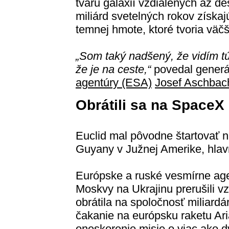
tvaru galaxií vzdialených až de
miliárd svetelných rokov získaj
temnej hmote, ktoré tvoria väč
„Som taký nadšený, že vidím tú
že je na ceste,“
povedal generál
agentúry (ESA)
Josef Aschbac
Obrátili sa na SpaceX
Euclid mal pôvodne štartovať n
Guyany v Južnej Amerike, hl
Európske a ruské vesmírne age
Moskvy na Ukrajinu prerušili 
obrátila na spoločnosť miliard
čakanie na európsku raketu Ar
oneskorenie misie o viac ako d