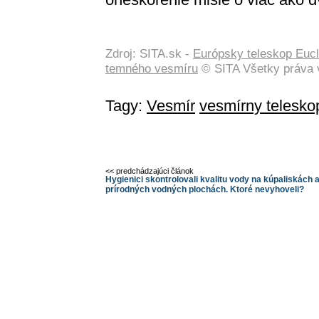
Zdroj: SITA.sk -
Európsky teleskop Eucl
temného vesmíru
© SITA Všetky práva 
Tagy:
Vesmír
vesmírny telesko
<< predchádzajúci článok
Hygienici skontrolovali kvalitu vody na kúpaliskách 
prírodných vodných plochách. Ktoré nevyhoveli?