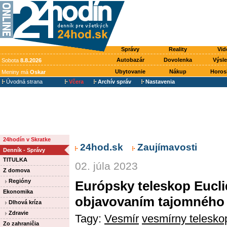
Správy
Reality
Vid
Autobazár
Dovolenka
Výsl
Sobota
8.8.2026
Ubytovanie
Nákup
Horos
Meniny má
Oskar
Úvodná strana
Včera
Archív správ
Nastavenia
24hodín v Skratke
24hod.sk
Zaujímavosti
Denník - Správy
TITULKA
02. júla 2023
Z domova
Regióny
Európsky teleskop Eucli
Ekonomika
objavovaním tajomného
Dlhová kríza
Zdravie
Tagy:
Vesmír
vesmírny telesko
Zo zahraničia