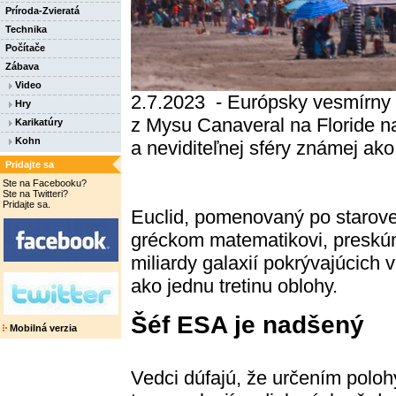
Príroda-Zvieratá
Technika
Počítače
Zábava
Video
2.7.2023 - Európsky vesmírny t
Hry
z Mysu Canaveral na Floride n
Karikatúry
Kohn
a neviditeľnej sféry známej ak
Pridajte sa
Ste na Facebooku?
Ste na Twitteri?
Pridajte sa.
Euclid, pomenovaný po staro
gréckom matematikovi, presk
miliardy galaxií pokrývajúcich v
ako jednu tretinu oblohy.
Šéf ESA je nadšený
Mobilná verzia
Vedci dúfajú, že určením poloh