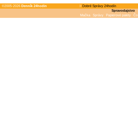
©2005-2026
Denník 24hodin
Dobré Správy 24hodín
Spravodajstvo
Mačka
Správy
Papierové palety
Čo 