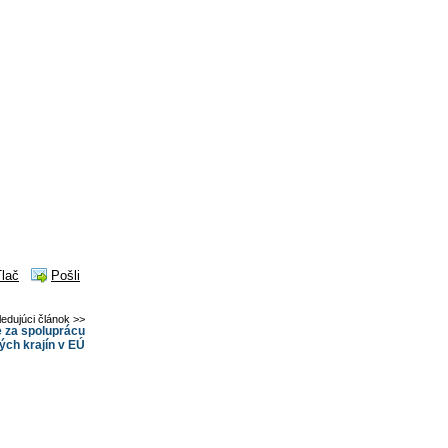
Tlač
Pošli
ledujúci článok >>
 za spoluprácu
ých krajín v EÚ