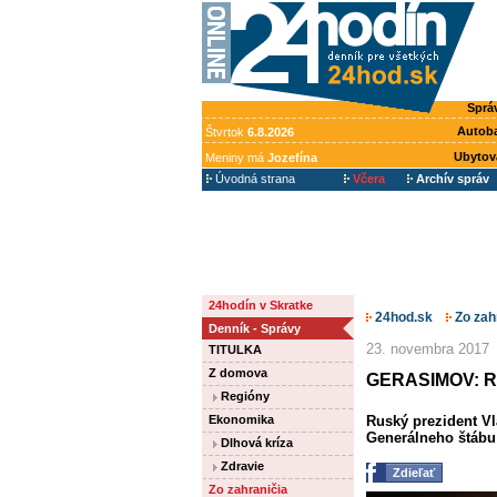
Sprá
Autob
Štvrtok
6.8.2026
Ubytov
Meniny má
Jozefína
Úvodná strana
Včera
Archív správ
24hodín v Skratke
24hod.sk
Zo zah
Denník - Správy
23. novembra 2017
TITULKA
Z domova
GERASIMOV: Rus
Regióny
Ekonomika
Ruský prezident Vl
Generálneho štábu 
Dlhová kríza
Zdravie
Zdieľať
Zo zahraničia