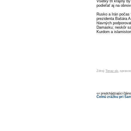
Všetky tri krajiny b
podieľať aj na obnov
Rusko a Irán počas 
prezidenta Bašára 
hlavných podporovat
Damasku; neskôr sa 
Kurdom a islamistom
Zdroj:
Teraz.sk
, spravo
<< predchádzajúci člán
Čelnú zrážku pri Šam