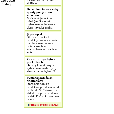
môže začať
online tu
 Valerij
Decathlon, to sú všetky
športy pod jednou
strechou.
Sprístupňujeme šport
všetkým. Športové
vybavenie, oblečenie a
obuv nakúpite u nás.
Topshop.sk
Šikovné a praktické
produkty do domácnosti
na uľahčenie domácich
prác, varenia a
starostlivosť o zdravie a
krásu.
Zmeňte dizajn bytu v
pár krokoch
Uvažujete nad novým
vybavením vášho bytu,
ale ste na pochybách?
Výpredaj domácich
spotrebičov
Rozsiahla ponuka
produktov pre domácnosť
i záhradu.99 % tovaru na
sklade. Doprava zadarmo
nad 40 €. Záruka vrátenia
peňazí.
[
]
Pridajte svoju reklamu