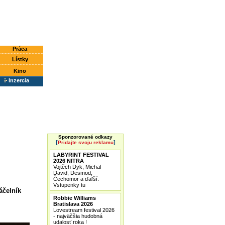
Práca
Lístky
Kino
Inzercia
Sponzorované odkazy
[
]
Pridajte svoju reklamu
LABYRINT FESTIVAL
2026 NITRA
Vojtěch Dyk, Michal
David, Desmod,
Čechomor a ďaľší.
Vstupenky tu
áčelník
Robbie Williams
Bratislava 2026
Lovestream festival 2026
- najväčšia hudobná
udalosť roka !