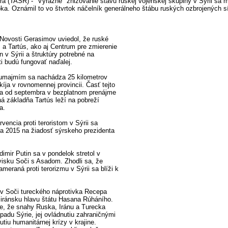
 (TASR) - "Výrazné" znižovanie stavu ruskej vojenskej skupiny v Sýrii sa 
ka. Oznámil to vo štvrtok náčelník generálneho štábu ruských ozbrojených síl
Novosti Gerasimov uviedol, že ruské
a Tartús, ako aj Centrum pre zmierenie
n v Sýrii a štruktúry potrebné na
i budú fungovať naďalej.
umajmím sa nachádza 25 kilometrov
íja v rovnomennej provincii. Časť tejto
 od septembra v bezplatnom prenájme
á základňa Tartús leží na pobreží
a.
vencia proti teroristom v Sýrii sa
a 2015 na žiadosť sýrskeho prezidenta
imir Putin sa v pondelok stretol v
isku Soči s Asadom. Zhodli sa, že
meraná proti terorizmu v Sýrii sa blíži k
n v Soči tureckého náprotivka Recepa
iránsku hlavu štátu Hasana Rúháního.
ie, že snahy Ruska, Iránu a Turecka
padu Sýrie, jej ovládnutiu zahraničnými
utiu humanitárnej krízy v krajine.