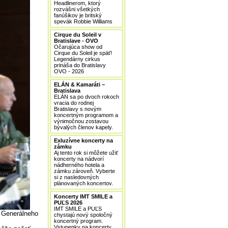
Headlinerom, ktorý
rozvášni všetkých
fanúšikov je britský
spevák Robbie Williams
Cirque du Soleil v
Bratislave - OVO
Očarujúca show od
Cirque du Soleil je späť!
Legendárny cirkus
prináša do Bratislavy
OVO - 2026
ELÁN & Kamaráti –
Bratislava
ELÁN sa po dvoch rokoch
vracia do rodnej
Bratislavy s novým
koncertným programom a
výnimočnou zostavou
bývalých členov kapely.
Exluzívne koncerty na
zámku
Aj tento rok si môžete užiť
koncerty na nádvorí
nádherného hotela a
zámku zároveň. Vyberte
si z nasledovných
plánovaných koncertov.
Koncerty IMT SMILE a
PUĽS 2026
IMT SMILE a PUĽS
k Generálneho
chystajú nový spoločný
koncertný program.
Vstupenky na koncerty