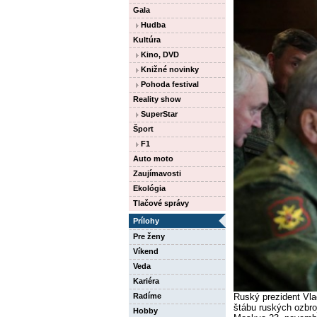
Gala
Hudba
Kultúra
Kino, DVD
Knižné novinky
Pohoda festival
Reality show
SuperStar
Šport
F1
Auto moto
Zaujímavosti
Ekológia
Tlačové správy
Prílohy
Pre ženy
Víkend
Veda
Kariéra
Ruský prezident Vlad
Radíme
štábu ruských ozbro
Hobby