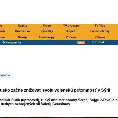
vy
Reality
Video
TV program
TV Tipy
azár
Dovolenka
Výsledky
Kúpele
Lacné letenky
anie
Nákup
Horoskopy
Počasie
Zábava
Kontakt
Nastavenia
raničia
ko začne znižovať svoju vojenskú prítomnosť v Sýrii
adimir Putin (uprostred), ruský minister obrany Sergej Šojgu (vľavo) a n
ruských ozbrojených síl Valerij Gerasimov