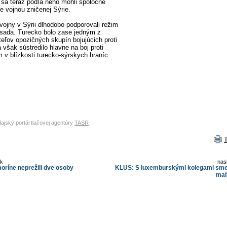
y sa teraz podľa neho mohli spoločne
e vojnou zničenej Sýrie.
vojny v Sýrii dlhodobo podporovali režim
Asada. Turecko bolo zase jedným z
eľov opozičných skupín bojujúcich proti
však sústredilo hlavne na boj proti
 v blízkosti turecko-sýrskych hraníc.
dajský portál tlačovej agentúry
TASR
ok
nas
oríne neprežili dve osoby
KLUS: S luxemburskými kolegami sme
mal