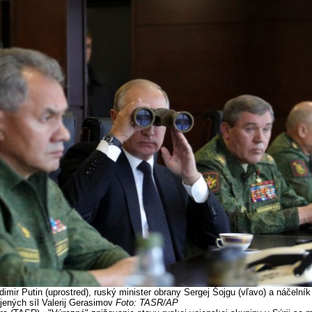
imir Putin (uprostred), ruský minister obrany Sergej Šojgu (vľavo) a náčelní
jených síl Valerij Gerasimov
Foto: TASR/AP