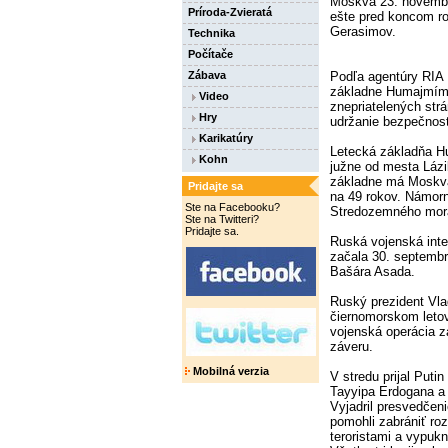
Moskva 23. novembra
Príroda-Zvieratá
ešte pred koncom ro
Gerasimov.
Technika
Počítače
Podľa agentúry RIA 
Zábava
základne Humajmím 
Video
znepriatelených strá
Hry
udržanie bezpečnost
Karikatúry
Letecká základňa H
Kohn
južne od mesta Lázik
základne má Moskva
Pridajte sa
na 49 rokov. Námorn
Ste na Facebooku?
Stredozemného mor
Ste na Twitteri?
Pridajte sa.
Ruská vojenská inter
začala 30. septembr
Bašára Asada.
Ruský prezident Vlad
čiernomorskom letov
vojenská operácia za
záveru.
Mobilná verzia
V stredu prijal Puti
Tayyipa Erdogana a 
Vyjadril presvedčen
pomohli zabrániť roz
teroristami a vypukn