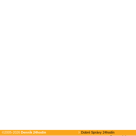
©2005-2026
Denník 24hodin
Dobré Správy 24hodín