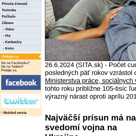
Príroda-Zvieratá
Technika
Počítače
Zábava
Video
Hry
Karikatúry
Kohn
Pridajte sa
Ste na Facebooku?
26.6.2024 (SITA.sk) - Počet c
Ste na Twitteri?
Pridajte sa.
posledných päť rokov vzrástol
Ministerstva práce, sociálnych
tohto roku približne 105-tisíc ľ
výrazný nárast oproti aprílu 20
Mobilná verzia
Najväčší prísun má na
svedomí vojna na