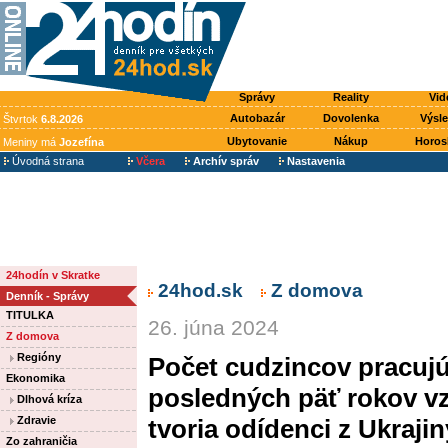
Správy
Reality
Vid
Autobazár
Dovolenka
Výsl
Štvrtok
6.8.2026
Ubytovanie
Nákup
Horos
Meniny má
Jozefína
Úvodná strana
Včera
Archív správ
Nastavenia
24hodín v Skratke
24hod.sk
Z domova
Denník - Správy
TITULKA
26. júna 2024
Z domova
Regióny
Počet cudzincov pracujú
Ekonomika
posledných päť rokov vz
Dlhová kríza
Zdravie
tvoria odídenci z Ukrajin
Zo zahraničia