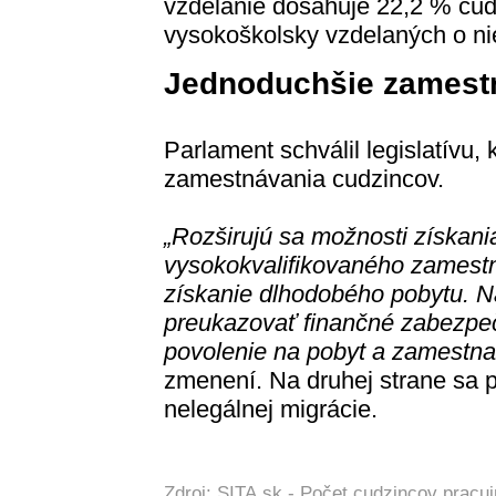
vzdelanie dosahuje 22,2 % cudz
vysokoškolsky vzdelaných o ni
Jednoduchšie zamest
Parlament schválil legislatívu,
zamestnávania cudzincov.
„Rozširujú sa možnosti získani
vysokokvalifikovaného zamestn
získanie dlhodobého pobytu. N
preukazovať finančné zabezpeče
povolenie na pobyt a zamestna
zmenení. Na druhej strane sa pr
nelegálnej migrácie.
Zdroj: SITA.sk -
Počet cudzincov pracuj