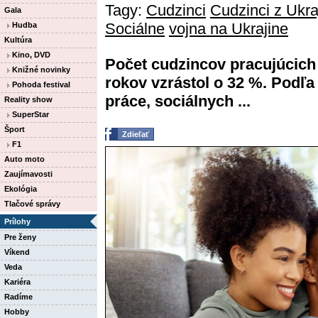
Tagy:
Cudzinci
Cudzinci z Ukra
Gala
Sociálne
vojna na Ukrajine
Hudba
Kultúra
Kino, DVD
Počet cudzincov pracujúcich
Knižné novinky
rokov vzrástol o 32 %. Podľa
Pohoda festival
práce, sociálnych ...
Reality show
SuperStar
Šport
Zdieľať
F1
Auto moto
Zaujímavosti
Ekológia
Tlačové správy
Prílohy
Pre ženy
Víkend
Veda
Kariéra
Radíme
Hobby