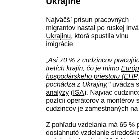
Ukrajine
Najväčší prísun pracovných
migrantov nastal po
ruskej invá
Ukrajinu
, ktorá spustila vlnu
imigrácie.
„Asi 70 % z cudzincov pracujú
tretích krajín, čo je mimo
Európ
hospodárskeho priestoru (EHP
pochádza z Ukrajiny,"
uvádza s
analýzy
(
ISA
). Najviac cudzinc
pozícii operátorov a montérov 
cudzincov je zamestnaných na
Z pohľadu vzdelania má 65 % p
dosiahnuté vzdelanie stredoško