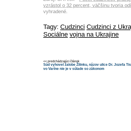
vzrástol o 32 percent, väčšinu tvoria od
vyhradené.
Tagy:
Cudzinci
Cudzinci z Ukra
Sociálne
vojna na Ukrajine
<< predchádzajúci článok
Súd vyhovel žalobe Žilinku, názov ulice Dr. Jozefa Ti
vo Varíne nie je v súlade so zákonom