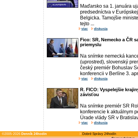
Maďarsko sa 1. januára uj
predsedníctva v Európskej 
Belgicka. Tamojšie ministe
tejto ...
viac
diskusia
Fico: SR, Nemecko a ČR sa
priemyslu
Na snímke nemecká kance
(uprostred), slovenský pre
český premiér Bohuslav So
konferencii v Berlíne 3. ap
viac
diskusia
R. FICO: Vyspelejšie krajin
závisťou
Na snímke premiér SR Rob
konferencie k aktuálnym p
Úrade vlády SR v Bratisla
viac
diskusia
©2005-2026
Denník 24hodin
Dobré Správy 24hodín