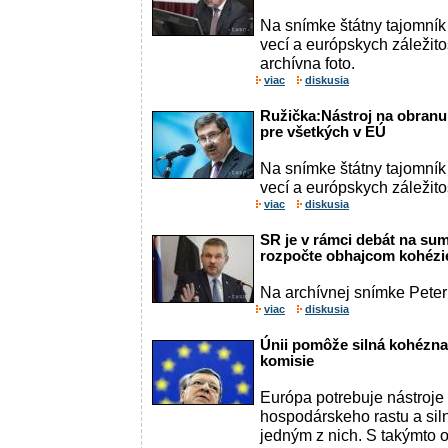
Na snímke štátny tajomník
vecí a európskych záležito
archívna foto.
viac
diskusia
Ružička:Nástroj na obranu 
pre všetkých v EÚ
Na snímke štátny tajomník
vecí a európskych záležito
viac
diskusia
SR je v rámci debát na s
rozpočte obhajcom kohézi
Na archívnej snímke Peter 
viac
diskusia
Únii pomôže silná kohézna 
komisie
Európa potrebuje nástroje
hospodárskeho rastu a siln
jedným z nich. S takýmto o