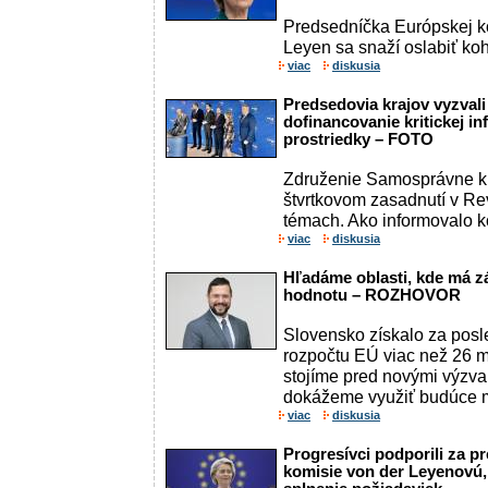
Predsedníčka Európskej k
Leyen sa snaží oslabiť koh
viac
diskusia
Predsedovia krajov vyzvali
dofinancovanie kritickej in
prostriedky – FOTO
Združenie Samosprávne kr
štvrtkovom zasadnutí v Re
témach. Ako informovalo k
viac
diskusia
Hľadáme oblasti, kde má z
hodnotu – ROZHOVOR
Slovensko získalo za posl
rozpočtu EÚ viac než 26 m
stojíme pred novými výzvam
dokážeme využiť budúce mo
viac
diskusia
Progresívci podporili za 
komisie von der Leyenovú