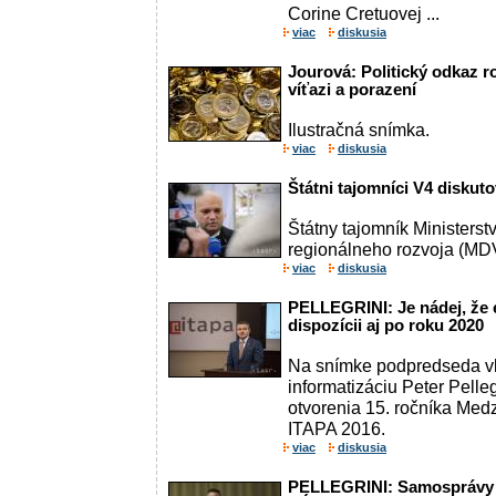
Corine Cretuovej ...
viac
diskusia
Jourová: Politický odkaz r
víťazi a porazení
Ilustračná snímka.
viac
diskusia
Štátni tajomníci V4 disku
Štátny tajomník Ministerst
regionálneho rozvoja (MD
viac
diskusia
PELLEGRINI: Je nádej, že
dispozícii aj po roku 2020
Na snímke podpredseda vl
informatizáciu Peter Pelle
otvorenia 15. ročníka Me
ITAPA 2016.
viac
diskusia
PELLEGRINI: Samosprávy n