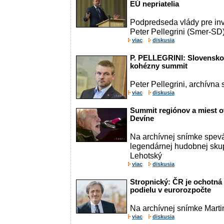
EÚ nepriatelia
Podpredseda vlády pre inve
Peter Pellegrini (Smer-SD)
viac
diskusia
P. PELLEGRINI: Slovensko
kohézny summit
Peter Pellegrini, archívna
viac
diskusia
Summit regiónov a miest o
Devíne
Na archívnej snímke spevák
legendárnej hudobnej sk
Lehotský
viac
diskusia
Stropnický: ČR je ochotná
podielu v eurorozpočte
Na archívnej snímke Marti
viac
diskusia