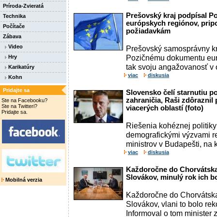
Príroda-Zvieratá
Prešovský kraj podpísal 
Technika
európskych regiónov, pripo
Počítače
požiadavkám
Zábava
Video
Prešovský samosprávny kra
Pozičnému dokumentu euró
Hry
tak svoju angažovanosť v 
Karikatúry
viac
diskusia
Kohn
Pridajte sa
Slovensko čelí starnutiu po
zahraničia, Raši zdôraznil 
Ste na Facebooku?
Ste na Twitteri?
viacerých oblastí (foto)
Pridajte sa.
Riešenia kohéznej politiky 
demografickými výzvami re
ministrov v Budapešti, na 
viac
diskusia
Každoročne do Chorvátska 
Slovákov, minulý rok ich b
Mobilná verzia
Každoročne do Chorvátska 
Slovákov, vlani to bolo rek
Informoval o tom minister 