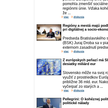
pomohla zmenšiť sociálne
regiónmi únie. Vďaka koh
že ...
viac
diskusia
Regióny a mestá majú pod
pri digitálnej a socio-eko
Predseda Bratislavského 
(BSK) Juraj Droba sa v piat
externom zasadnutí preds
viac
diskusia
Z európskych peňazí má Slo
desiatky miliárd eur
Slovensko môže na svoj r
využiť z prostriedkov Euró
približne 36 mld. eur. Nak
vyčerpať zo starých a ...
viac
diskusia
Pellegrini: O kohéznej pol
politické nálady