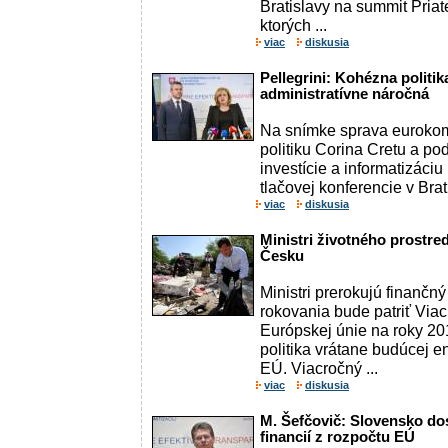
Bratislavy na summit Pria
ktorých ...
viac
diskusia
Pellegrini: Kohézna politi
administratívne náročná
Na snímke sprava eurokom
politiku Corina Cretu a p
investície a informatizáciu
tlačovej konferencie v Bra
viac
diskusia
Ministri životného prostred
Česku
Ministri prerokujú finančn
rokovania bude patriť Via
Európskej únie na roky 2
politika vrátane budúcej e
EÚ. Viacročný ...
viac
diskusia
M. Šefčovič: Slovensko do
financií z rozpočtu EÚ