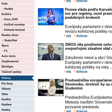
viac
diskusia
Gala
Hudba
Ficova vláda podľa Karvaš
eur pre regióny, nové pravi
Kultúra
podobných krokoch
Kino, DVD
Knižné novinky
Európsky parlament v stre
Pohoda festival
revíziu kohéznej politiky n
Reality show
viac
diskusia
SuperStar
ZMOS víta posilnenie och
Šport
svojvoľnými zásahmi vlád
F1
Auto moto
Združenie miest a obcí Sl
Zaujímavosti
Európsky parlament v rámc
kohéznej politiky na roky ..
Ekológia
viac
diskusia
Tlačové správy
Prílohy
Predsedníčka europarlamen
Pre ženy
Slovensko, stretnúť by sa 
študentmi
Víkend
Veda
Predsedníčka Európskeho
Kariéra
Metsola navštívi Slovensko.
Radíme
pozvanie predsedu
Hobby
viac
diskusia