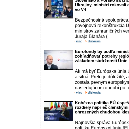
Slovensko a Poľsko sa chc
Ukrajiny, ministri rokovali
vo V4
Bezpečnostná spolupráca, 
povojnová rekonštrukcia U
ministrov zahraničných ve
Juraja Blanára (
viac
diskusia
Eurofondy by podľa ministr
zohľadňovať potreby región
základom súdržnosti Únie
Ak má byť Európska únia 
a silná. Preto je dôležité,
zostala pevným európskym 
nasledujúcom období po ro
viac
diskusia
Kohézna politika EÚ úspeš
rozdiely naprieč členskými 
ohrozených chudobou kle
Najnovšia správa Európsk
politike Európskej únie (EÚ