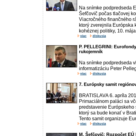
Na snímke podpredseda E
Šefčovič počas tlačovej k
Viacročného finančného r
ktorý zverejnila Európska
kohéznej politiky, 10. mája 
viac
diskusia
P. PELLEGRINI: Eurofondy
rukojemník
Na snímke podpredseda vl
informatizáciu Peter Pelleg
viac
diskusia
7. Európsky samit regiónov
BRATISLAVA 6. apríla 201
Primaciálnom paláci sa vče
predstavenie Európskeho s
ktorý sa bude konať v Brati
Tento samit organizuje Eur
viac
diskusia
M. Šefčovič: Rozpočet EÚ 