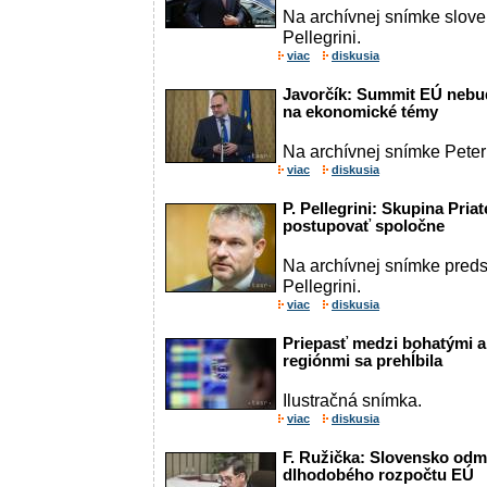
Na archívnej snímke slove
Pellegrini.
viac
diskusia
Javorčík: Summit EÚ nebud
na ekonomické témy
Na archívnej snímke Peter
viac
diskusia
P. Pellegrini: Skupina Pria
postupovať spoločne
Na archívnej snímke pred
Pellegrini.
viac
diskusia
Priepasť medzi bohatými a
regiónmi sa prehĺbila
Ilustračná snímka.
viac
diskusia
F. Ružička: Slovensko od
dlhodobého rozpočtu EÚ