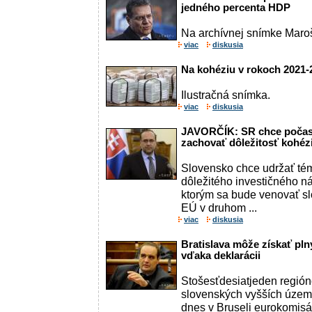
jedného percenta HDP
Na archívnej snímke Maro
viac
diskusia
Na kohéziu v rokoch 2021-2
Ilustračná snímka.
viac
diskusia
JAVORČÍK: SR chce počas
zachovať dôležitosť kohéz
Slovensko chce udržať tém
dôležitého investičného nás
ktorým sa bude venovať s
EÚ v druhom ...
viac
diskusia
Bratislava môže získať pln
vďaka deklarácii
Stošesťdesiatjeden regió
slovenských vyšších územ
dnes v Bruseli eurokomisá