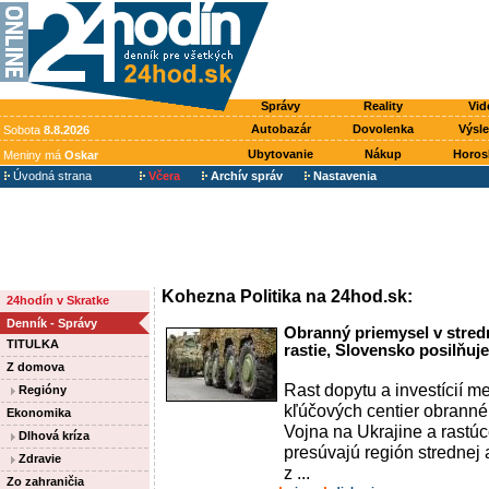
Správy
Reality
Vid
Autobazár
Dovolenka
Výsl
Sobota
8.8.2026
Ubytovanie
Nákup
Horos
Meniny má
Oskar
Úvodná strana
Včera
Archív správ
Nastavenia
Kohezna Politika na 24hod.sk:
24hodín v Skratke
Denník - Správy
Obranný priemysel v stred
TITULKA
rastie, Slovensko posilňuj
Z domova
Rast dopytu a investícií m
Regióny
kľúčových centier obranné
Ekonomika
Vojna na Ukrajine a rastú
Dlhová kríza
presúvajú región strednej
Zdravie
z ...
Zo zahraničia