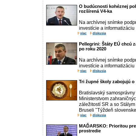
O budúcnosti kohéznej poli
rozšírená V4-ka
Na archívnej snímke podp
investície a informatizáciu 
viac
diskusia
Pellegrini: Štáty EÚ chcú z
po roku 2020
Na archívnej snímke podp
investície a informatizáciu 
viac
diskusia
Tri župné školy zabojujú o
Bratislavský samosprávny 
Ministerstvom zahraničnýc
záležitostí SR a so Stály
Bruseli "Týždeň slovenskej
viac
diskusia
MAĎARSKO: Prioritou pred
prostredie