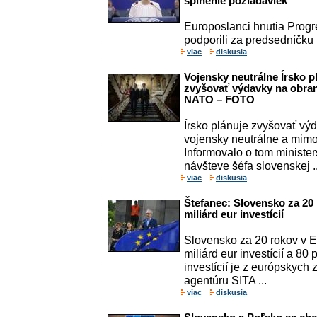
splnenie požiadaviek
Europoslanci hnutia Prog
podporili za predsedníčku
viac
diskusia
Vojensky neutrálne Írsko p
zvyšovať výdavky na obran
NATO – FOTO
Írsko plánuje zvyšovať výd
vojensky neutrálne a mimo
Informovalo o tom ministe
návšteve šéfa slovenskej ..
viac
diskusia
Štefanec: Slovensko za 20
miliárd eur investícií
Slovensko za 20 rokov v E
miliárd eur investícií a 80
investícií je z európskych 
agentúru SITA ...
viac
diskusia