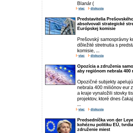
Blanár (
viac
diskusia
Predstavitelia Prešovskéh
absolvovali strategické st
Európskej komisie
Prešovský samosprávny kr
dôležité stretnutia s preds
komisie, ...
viac
diskusia
Opozícia a združenia samo
aby regiónom nebrala 400 
Opozičné subjekty apelujú
nebrala 400 miliónov eur 
a kraje vynaložili stovky ti
projektov, ktoré dnes čaka
...
viac
diskusia
Predsedníčka von der Leye
kohéznu politiku EÚ, tvrdi
združenie miest