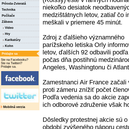
Príroda-Zvieratá
niekoľko desiatok neodbavený
Technika
medzištátnych letov, zatiaľ čo i
Počítače
meškali v priemere 45 minút.
Zábava
Video
Hry
Zdroj z ďalšieho významného
Karikatúry
parížskeho letiska Orly informov
Kohn
letov, ďalších 92 odbavili pod
Pridajte sa
počas dňa postihnú medzinárod
Ste na Facebooku?
Ste na Twitteri?
Angeles, Washingtonu či Atlant
Pridajte sa.
Zamestnanci Air France začali 
proti zámeru znížiť počet členo
Podľa vedenia sa do akcie zapo
ich odborové združenie však ho
Mobilná verzia
Dôsledky protestnej akcie sú o 
období zvýšeného náporu cestu