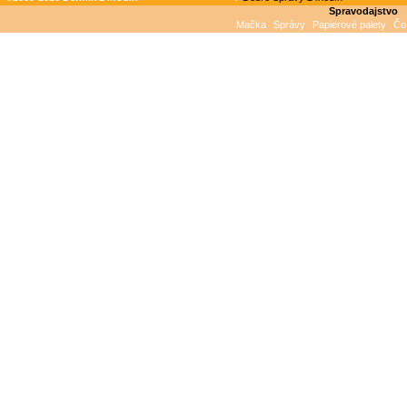
Spravodajstvo
Mačka
Správy
Papierové palety
Čo 