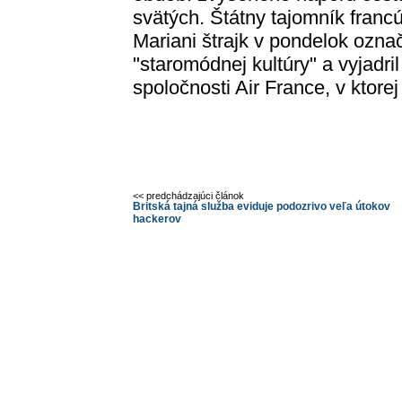
svätých. Štátny tajomník franc
Mariani štrajk v pondelok ozna
"staromódnej kultúry" a vyjadri
spoločnosti Air France, v ktorej
<< predchádzajúci článok
Britská tajná služba eviduje podozrivo veľa útokov
hackerov