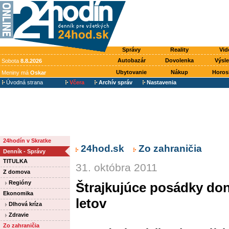
Správy
Reality
Vid
Autobazár
Dovolenka
Výsl
Sobota
8.8.2026
Ubytovanie
Nákup
Horos
Meniny má
Oskar
Úvodná strana
Včera
Archív správ
Nastavenia
24hodín v Skratke
24hod.sk
Zo zahraničia
Denník - Správy
TITULKA
31. októbra 2011
Z domova
Regióny
Štrajkujúce posádky donú
Ekonomika
letov
Dlhová kríza
Zdravie
Zo zahraničia