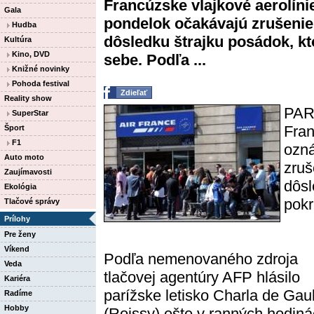
Francúzske vlajkové aerolínie
Gala
pondelok očakávajú zrušenie 
Hudba
dôsledku štrajku posádok, kt
Kultúra
Kino, DVD
sebe. Podľa ...
Knižné novinky
Pohoda festival
Zdieľať
Reality show
PAR
SuperStar
Fran
Šport
F1
ozná
Auto moto
zruš
Zaujímavosti
dôsl
Ekológia
pokr
Tlačové správy
Prílohy
Pre ženy
Víkend
Podľa nemenovaného zdroja
Veda
tlačovej agentúry AFP hlásilo
Kariéra
parížske letisko Charla de Gaul
Radíme
Hobby
(Roissy) ešte v ranných hodin