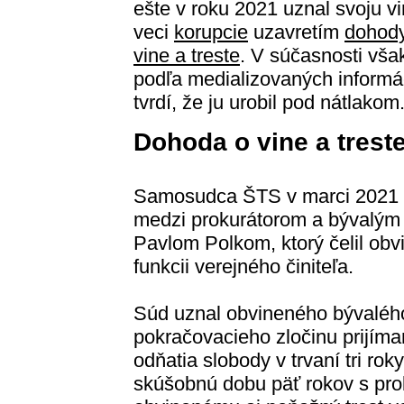
ešte v roku 2021 uznal svoju v
veci
korupcie
uzavretím
dohod
vine a treste
. V súčasnosti vša
podľa medializovaných informá
tvrdí, že ju urobil pod nátlakom
Dohoda o vine a trest
Samosudca ŠTS v marci 2021 sc
medzi prokurátorom a bývalý
Pavlom Polkom, ktorý čelil obv
funkcii verejného činiteľa.
Súd uznal obvineného bývaléh
pokračovacieho zločinu prijíman
odňatia slobody v trvaní tri r
skúšobnú dobu päť rokov s pr