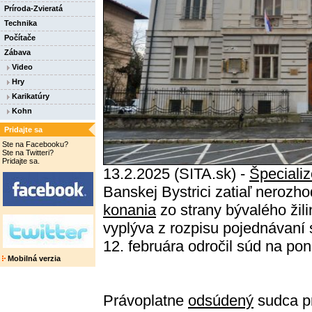
Príroda-Zvieratá
Technika
Počítače
Zábava
Video
Hry
Karikatúry
Kohn
Pridajte sa
Ste na Facebooku?
Ste na Twitteri?
Pridajte sa.
13.2.2025 (SITA.sk) -
Špecializ
Banskej Bystrici zatiaľ nerozh
konania
zo strany bývalého ži
vyplýva z rozpisu pojednávaní 
12. februára odročil súd na pon
Mobilná verzia
Právoplatne
odsúdený
sudca p