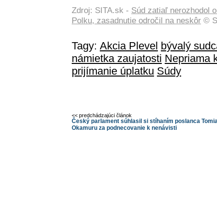
Zdroj: SITA.sk -
Súd zatiaľ nerozhodol 
Polku, zasadnutie odročil na neskôr
© S
Tagy:
Akcia Plevel
bývalý sudc
námietka zaujatosti
Nepriama k
prijímanie úplatku
Súdy
<< predchádzajúci článok
Český parlament súhlasil si stíhaním poslanca Tomi
Okamuru za podnecovanie k nenávisti