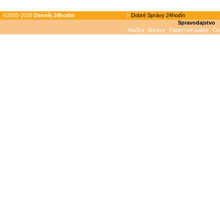
©2005-2026
Denník 24hodin
Dobré Správy 24hodín
Spravodajstvo
Mačka
Správy
Papierové palety
Čo 