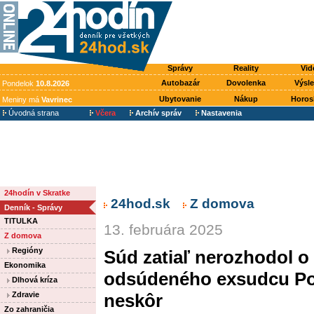
Správy
Reality
Vid
Autobazár
Dovolenka
Výsl
Pondelok
10.8.2026
Ubytovanie
Nákup
Horos
Meniny má
Vavrinec
Úvodná strana
Včera
Archív správ
Nastavenia
24hodín v Skratke
24hod.sk
Z domova
Denník - Správy
TITULKA
13. februára 2025
Z domova
Regióny
Súd zatiaľ nerozhodol o
Ekonomika
odsúdeného exsudcu Pol
Dlhová kríza
Zdravie
neskôr
Zo zahraničia