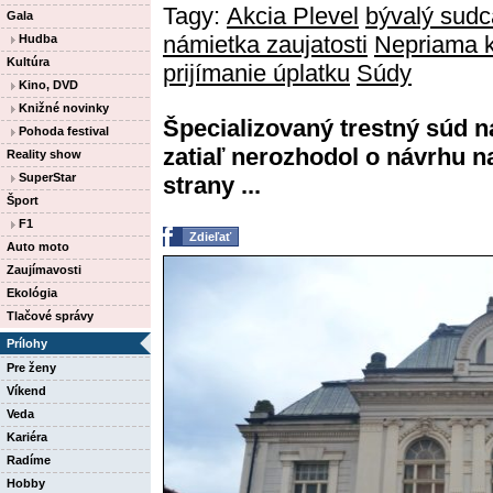
Tagy:
Akcia Plevel
bývalý sudc
Gala
námietka zaujatosti
Nepriama k
Hudba
Kultúra
prijímanie úplatku
Súdy
Kino, DVD
Knižné novinky
Špecializovaný trestný súd n
Pohoda festival
zatiaľ nerozhodol o návrhu 
Reality show
SuperStar
strany ...
Šport
F1
Zdieľať
Auto moto
Zaujímavosti
Ekológia
Tlačové správy
Prílohy
Pre ženy
Víkend
Veda
Kariéra
Radíme
Hobby