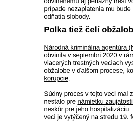
obvinenému aj peňažný trest vo
prípade nezaplatenia mu bude u
odňatia slobody.
Polka tiež čelí obžal
Národná kriminálna agentúra 
obvinila v septembri 2020 v rá
viacerých trestných veciach vys
obžalobe v ďalšom procese, ko
korupcie
.
Súdny proces v tejto veci mal z
nestalo pre
námietku zaujatosti
neskôr pre jeho hospitalizáciu.
veci je vytýčený na stredu 19. 