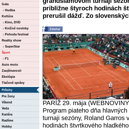
grandslamovom turnaji sezón
Gala
približne štyroch hodinách š
Hudba
prerušil dážď. Zo slovenských
Kultúra
Kino, DVD
Knižné novinky
Zdieľať
Pohoda festival
Reality show
SuperStar
Šport
F1
Auto moto
Zaujímavosti
Ekológia
Tlačové správy
Prílohy
Pre ženy
PARÍŽ 29. mája (WEBNOVINY)
Víkend
Veda
Program piateho dňa hlavných
Kariéra
turnaji sezóny, Roland Garros v
Radíme
hodinách štvrtkového hladkého 
Hobby