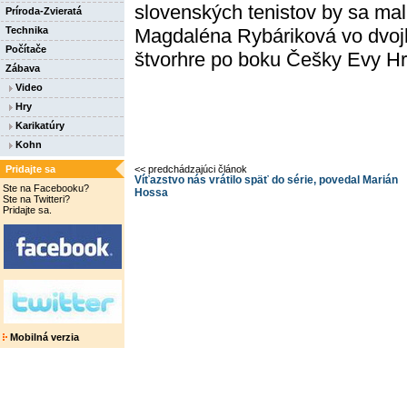
slovenských tenistov by sa mali
Príroda-Zvieratá
Technika
Magdaléna Rybáriková vo dvoj
Počítače
štvorhre po boku Češky Evy Hr
Zábava
Video
Hry
Karikatúry
Kohn
Pridajte sa
<< predchádzajúci článok
Víťazstvo nás vrátilo späť do série, povedal Marián
Ste na Facebooku?
Hossa
Ste na Twitteri?
Pridajte sa.
Mobilná verzia