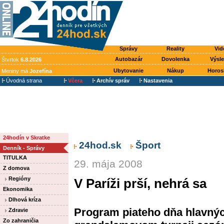
Správy
Reality
Vid
Autobazár
Dovolenka
Výsl
Štvrtok
6.8.2026
Ubytovanie
Nákup
Horos
Meniny má
Jozefína
Úvodná strana
Včera
Archív správ
Nastavenia
24hodín v Skratke
24hod.sk
Šport
Denník - Správy
TITULKA
29. mája 2008
Z domova
Regióny
V Paríži prší, nehrá sa
Ekonomika
Dlhová kríza
Program piateho dňa hlavný
Zdravie
Zo zahraničia