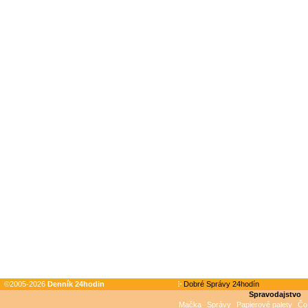
©2005-2026
Denník 24hodin
Dobré Správy 24hodín
Spravodajstvo
Mačka
Správy
Papierové palety
Čo 