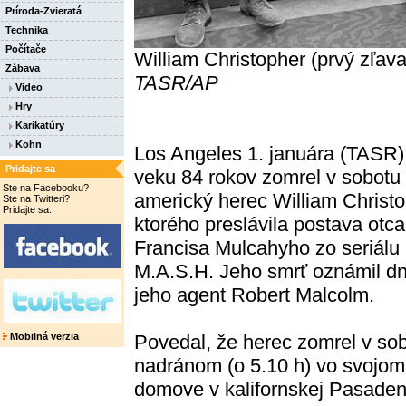
Príroda-Zvieratá
Technika
Počítače
William Christopher (prvý zľav
Zábava
TASR/AP
Video
Hry
Karikatúry
Kohn
Los Angeles 1. januára (TASR)
Pridajte sa
veku 84 rokov zomrel v sobotu
Ste na Facebooku?
americký herec William Christo
Ste na Twitteri?
Pridajte sa.
ktorého preslávila postava otca
Francisa Mulcahyho zo seriálu
M.A.S.H. Jeho smrť oznámil d
jeho agent Robert Malcolm.
Mobilná verzia
Povedal, že herec zomrel v so
nadránom (o 5.10 h) vo svojom
domove v kalifornskej Pasaden