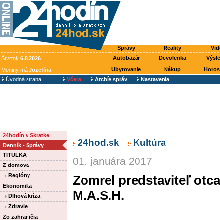
Správy
Reality
Vid
Autobazár
Dovolenka
Výsl
Štvrtok
6.8.2026
Ubytovanie
Nákup
Horos
Meniny má
Jozefína
Úvodná strana
Včera
Archív správ
Nastavenia
24hodín v Skratke
24hod.sk
Kultúra
Denník - Správy
TITULKA
01. januára 2017
Z domova
Regióny
Zomrel predstaviteľ otc
Ekonomika
M.A.S.H.
Dlhová kríza
Zdravie
Zo zahraničia