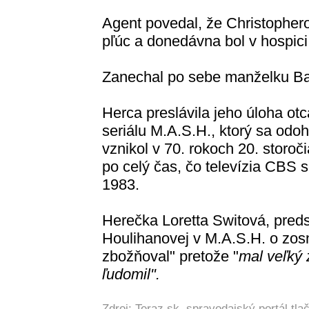
Agent povedal, že Christopherov
pľúc a donedávna bol v hospic
Zanechal po sebe manželku Ba
Herca preslávila jeho úloha ot
seriálu M.A.S.H., ktorý sa odoh
vznikol v 70. rokoch 20. storoč
po celý čas, čo televízia CBS s
1983.
Herečka Loretta Switová, preds
Houlihanovej v M.A.S.H. o zosn
zbožňoval" pretože "
mal veľký 
ľudomil".
Zdroj:
Teraz.sk
, spravodajský portál tl