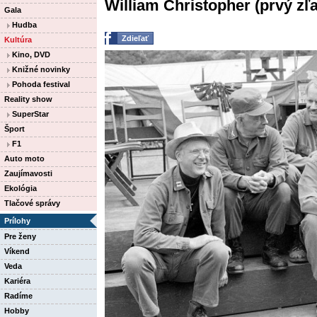
William Christopher (prvý zľ
Gala
Hudba
Zdieľať
Kultúra
Kino, DVD
Knižné novinky
Pohoda festival
Reality show
SuperStar
Šport
F1
Auto moto
Zaujímavosti
Ekológia
Tlačové správy
Prílohy
Pre ženy
Víkend
Veda
Kariéra
Radíme
Hobby