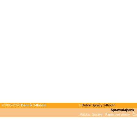
©2005-2026
Denník 24hodin
Dobré Správy 24hodín
Spravodajstvo
Mačka
Správy
Papierové palety
Čo 