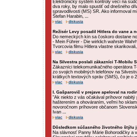
Elektronický systém kontroly vecí na súdo
dva roky, by malo spustiť od dnešného dň
spravodlivosti (MS) SR. Ako informoval min
Štefan Harabin, ...
viac
diskusia
Režisér Levy posadil Hitlera do vane a n
Do nemeckých kín sa čoskoro dostane nový 
- Mein Führer - Die wirklich wahrste Wahrhe
Tvorcovia filmu Hitlera vlastne skarikovali
viac
diskusia
Na Silvestra poslali zákazníci T-Mobilu 
Zákazníci telekomunikačného operátora T-
zo svojich mobilných telefónov na Silvest
krátkych textových správ (SMS), čo je o 2
viac
diskusia
I. Gašparovič v prejave apeloval na rodi
"Ak niekto z vás očakával príhovor nabitý 
hašterením a ohováraním, veľmi ho skla
novoročnom príhovore občanom Slovenske
Ivan ...
viac
diskusia
Dôsledkom súčasného životného štýlu j
Na slávnosť Panny Márie Bohorodičky a v