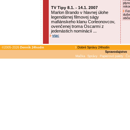
plyn
reko
TV Tipy 8.1. - 14.1. 2007
Fes
Marlon Brando v hlavnej úlohe
duše
legendárnej filmovej ságy
obči
mafiánskeho klanu Corleonovcov,
ovenčenej troma Oscarmi z
jedenástich nominácií ...
viac
©2005-2026
Denník 24hodin
Dobré Správy 24hodín
Spravodajstvo
Mačka
Správy
Papierové palety
Čo 