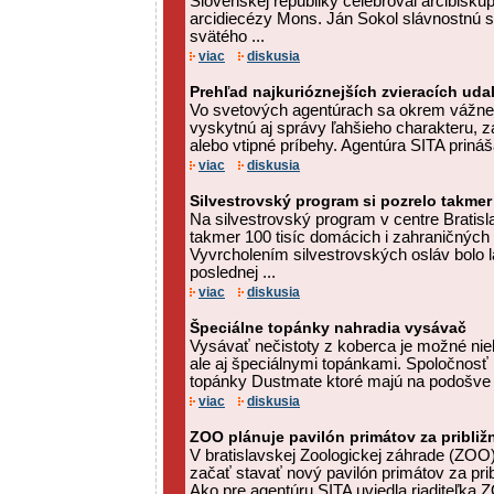
Slovenskej republiky celebroval arcibiskup
arcidiecézy Mons. Ján Sokol slávnostnú
svätého ...
viac
diskusia
Prehľad najkurióznejších zvieracích uda
Vo svetových agentúrach sa okrem vážne
vyskytnú aj správy ľahšieho charakteru, z
alebo vtipné príbehy. Agentúra SITA prináša
viac
diskusia
Silvestrovský program si pozrelo takmer 
Na silvestrovský program v centre Bratisla
takmer 100 tisíc domácich i zahraničných
Vyvrcholením silvestrovských osláv bolo 
poslednej ...
viac
diskusia
Špeciálne topánky nahradia vysávač
Vysávať nečistoty z koberca je možné ni
ale aj špeciálnymi topánkami. Spoločnosť 
topánky Dustmate ktoré majú na podošve n
viac
diskusia
ZOO plánuje pavilón primátov za približ
V bratislavskej Zoologickej záhrade (ZOO)
začať stavať nový pavilón primátov za prib
Ako pre agentúru SITA uviedla riaditeľka Z