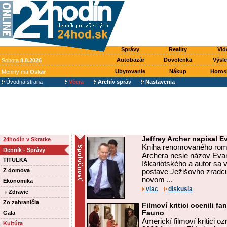
Správy
Reality
Vid
Autobazár
Dovolenka
Výsl
Sobota
8.8.2026
Ubytovanie
Nákup
Horos
Meniny má
Oskar
Úvodná strana
Včera
Archív správ
Nastavenia
Jeffrey Archer napísal 
24hodín v Skratke
Kniha renomovaného rom
Denník - Správy
Archera nesie názov Eva
TITULKA
Iškariotského a autor sa 
Z domova
postave Ježišovho zradcu
novom ...
Ekonomika
viac
diskusia
Zdravie
Zo zahraničia
Filmoví kritici ocenili fa
Fauno
Gala
Americkí filmoví kritici oz
Kultúra