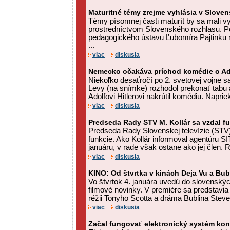
Maturitné témy zrejme vyhlásia v Slove
Témy písomnej časti maturít by sa mali vy
prostredníctvom Slovenského rozhlasu. Po
pedagogického ústavu Ľubomíra Pajtinku 
...
viac
diskusia
Nemecko očakáva príchod komédie o Ado
Niekoľko desaťročí po 2. svetovej vojne s
Levy (na snímke) rozhodol prekonať tabu
Adolfovi Hitlerovi nakrútil komédiu. Napr
viac
diskusia
Predseda Rady STV M. Kollár sa vzdal f
Predseda Rady Slovenskej televízie (STV)
funkcie. Ako Kollár informoval agentúru SI
januáru, v rade však ostane ako jej člen. 
viac
diskusia
KINO: Od štvrtka v kinách Deja Vu a Bub
Vo štvrtok 4. januára uvedú do slovenskýc
filmové novinky. V premiére sa predstavia 
réžii Tonyho Scotta a dráma Bublina Stev
viac
diskusia
Začal fungovať elektronický systém kont