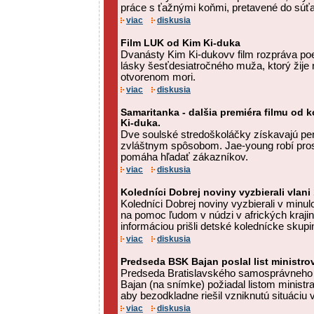
práce s ťažnými koňmi, pretavené do súťaž
viac
diskusia
Film LUK od Kim Ki-duka
Dvanásty Kim Ki-dukovv film rozpráva poe
lásky šesťdesiatročného muža, ktorý žije n
otvorenom mori.
viac
diskusia
Samaritanka - dalšia premiéra filmu od 
Ki-duka.
Dve soulské stredoškoláčky získavajú pe
zvláštnym spôsobom. Jae-young robí prosti
pomáha hľadať zákazníkov.
viac
diskusia
Koledníci Dobrej noviny vyzbierali vlani
Koledníci Dobrej noviny vyzbierali v minu
na pomoc ľudom v núdzi v afrických krajin
informáciou prišli detské kolednícke skupi
viac
diskusia
Predseda BSK Bajan poslal list ministrov
Predseda Bratislavského samosprávneho 
Bajan (na snímke) požiadal listom ministr
aby bezodkladne riešil vzniknutú situáciu v s
viac
diskusia