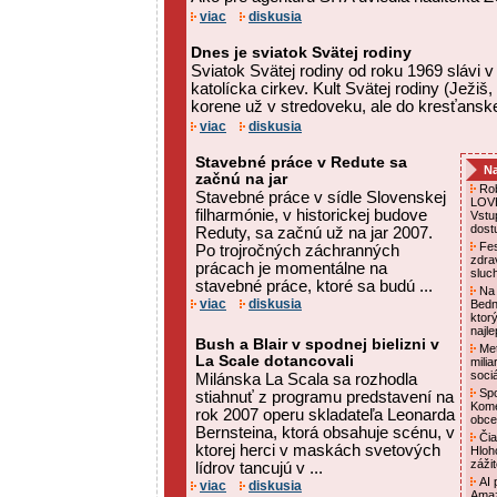
viac
diskusia
Dnes je sviatok Svätej rodiny
Sviatok Svätej rodiny od roku 1969 slávi 
katolícka cirkev. Kult Svätej rodiny (Ježiš
korene už v stredoveku, ale do kresťanskej
viac
diskusia
Stavebné práce v Redute sa
Na
začnú na jar
Rob
Stavebné práce v sídle Slovenskej
LOVE
filharmónie, v historickej budove
Vstu
dost
Reduty, sa začnú už na jar 2007.
Fes
Po trojročných záchranných
zdra
prácach je momentálne na
sluc
stavebné práce, ktoré sa budú ...
Na 
viac
diskusia
Bedn
ktor
najl
Bush a Blair v spodnej bielizni v
Met
La Scale dotancovali
mili
soci
Milánska La Scala sa rozhodla
Spo
stiahnuť z programu predstavení na
Kome
rok 2007 operu skladateľa Leonarda
obce
Bernsteina, ktorá obsahuje scénu, v
Čia
ktorej herci v maskách svetových
Hloh
záži
lídrov tancujú v ...
AI p
viac
diskusia
Amaz