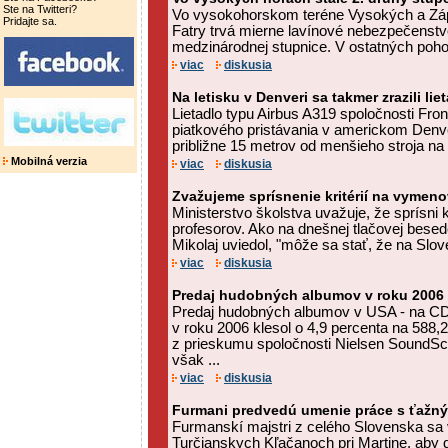
Ste na Twitteri?
Vo vysokohorskom teréne Vysokých a Záp
Pridajte sa.
Fatry trvá mierne lavínové nebezpečenstvo,
medzinárodnej stupnice. V ostatných pohor
viac
diskusia
Na letisku v Denveri sa takmer zrazili lie
Lietadlo typu Airbus A319 spoločnosti Fron
piatkového pristávania v americkom Denver
približne 15 metrov od menšieho stroja na d
Mobilná verzia
viac
diskusia
Zvažujeme sprísnenie kritérií na vymen
Ministerstvo školstva uvažuje, že sprísni 
profesorov. Ako na dnešnej tlačovej besed
Mikolaj uviedol, "môže sa stať, že na Slov
viac
diskusia
Predaj hudobných albumov v roku 2006 k
Predaj hudobných albumov v USA - na CD
v roku 2006 klesol o 4,9 percenta na 588,2
z prieskumu spoločnosti Nielsen SoundSc
však ...
viac
diskusia
Furmani predvedú umenie práce s ťažn
Furmanskí majstri z celého Slovenska sa v
Turčianskych Kľačanoch pri Martine, aby 