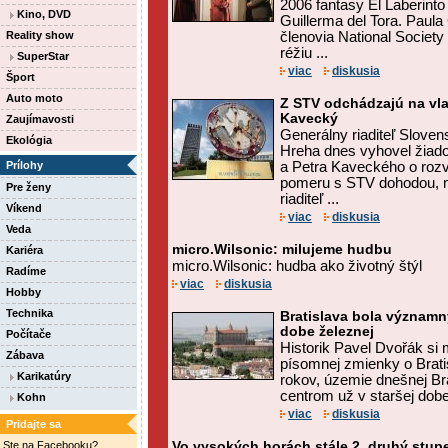
2006 fantasy El Laberinto 
Kino, DVD
Guillerma del Tora. Paula
Reality show
členovia National Society
réžiu ...
SuperStar
viac
diskusia
Šport
Auto moto
Z STV odchádzajú na vla
Kavecký
Zaujímavosti
Generálny riaditeľ Sloven
Ekológia
Hreha dnes vyhovel žiado
Prílohy
a Petra Kaveckého o roz
pomeru s STV dohodou, m
Pre ženy
riaditeľ ...
Víkend
viac
diskusia
Veda
micro.Wilsonic: milujeme hudbu
Kariéra
micro.Wilsonic: hudba ako životný štýl
Radíme
viac
diskusia
Hobby
Technika
Bratislava bola významn
dobe železnej
Počítače
Historik Pavel Dvořák si m
Zábava
písomnej zmienky o Brati
Karikatúry
rokov, územie dnešnej B
centrom už v staršej dobe 
Kohn
viac
diskusia
Pridajte sa
Ste na Facebooku?
Vo vysokých horách stále 2. druhý stu