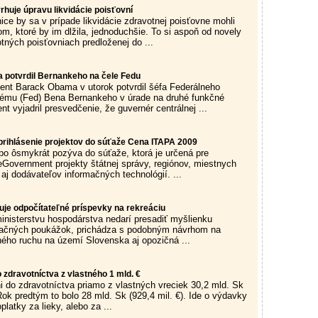
rhuje úpravu likvidácie poisťovní
ice by sa v prípade likvidácie zdravotnej poisťovne mohli
m, ktoré by im dlžila, jednoduchšie. To si aspoň od novely
tných poisťovniach predloženej do ...
 potvrdil Bernankeho na čele Fedu
ent Barack Obama v utorok potvrdil šéfa Federálneho
tému (Fed) Bena Bernankeho v úrade na druhé funkčné
nt vyjadril presvedčenie, že guvernér centrálnej ...
prihlásenie projektov do súťaže Cena ITAPA 2009
o ôsmykrát pozýva do súťaže, ktorá je určená pre
eGovernment projekty štátnej správy, regiónov, miestnych
aj dodávateľov informačných technológií. ...
uje odpočítateľné príspevky na rekreáciu
inisterstvu hospodárstva nedarí presadiť myšlienku
eačných poukážok, prichádza s podobným návrhom na
ého ruchu na území Slovenska aj opozičná ...
o zdravotníctva z vlastného 1 mld. €
ni do zdravotníctva priamo z vlastných vreciek 30,2 mld. Sk
Rok predtým to bolo 28 mld. Sk (929,4 mil. €). Ide o výdavky
platky za lieky, alebo za ...