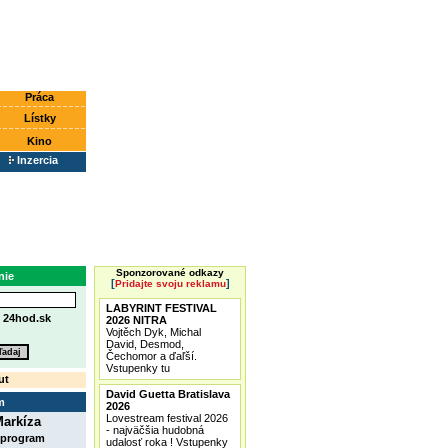
Práca
Lístky
Kino
Inzercia
Sponzorované odkazy
nie
[
]
Pridajte svoju reklamu
LABYRINT FESTIVAL
e
24hod.sk
2026 NITRA
Vojtěch Dyk, Michal
David, Desmod,
Čechomor a ďaľší.
Vstupenky tu
ut
David Guetta Bratislava
m
2026
Lovestream festival 2026
arkíza
- najväčšia hudobná
 program
udalosť roka ! Vstupenky