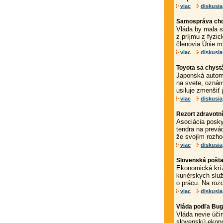
viac
diskusia
Samospráva chce
Vláda by mala s
z príjmu z fyzi
členovia Únie mi
viac
diskusia
Toyota sa chystá
Japonská automo
na svete, oznám
usiluje zmenšiť p
viac
diskusia
Rezort zdravotn
Asociácia posky
tendra na prevá
že svojím rozho
viac
diskusia
Slovenská pošta
Ekonomická kríz
kuriérskych slu
o prácu. Na rozd
viac
diskusia
Vláda podľa Bu
Vláda nevie úči
slovenskú ekon