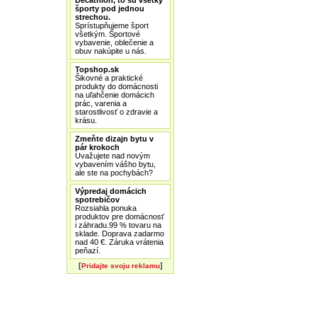
Decathlon, to sú všetky
športy pod jednou
strechou.
Sprístupňujeme šport
všetkým. Športové
vybavenie, oblečenie a
obuv nakúpite u nás.
Topshop.sk
Šikovné a praktické
produkty do domácnosti
na uľahčenie domácich
prác, varenia a
starostlivosť o zdravie a
krásu.
Zmeňte dizajn bytu v
pár krokoch
Uvažujete nad novým
vybavením vášho bytu,
ale ste na pochybách?
Výpredaj domácich
spotrebičov
Rozsiahla ponuka
produktov pre domácnosť
i záhradu.99 % tovaru na
sklade. Doprava zadarmo
nad 40 €. Záruka vrátenia
peňazí.
[
]
Pridajte svoju reklamu