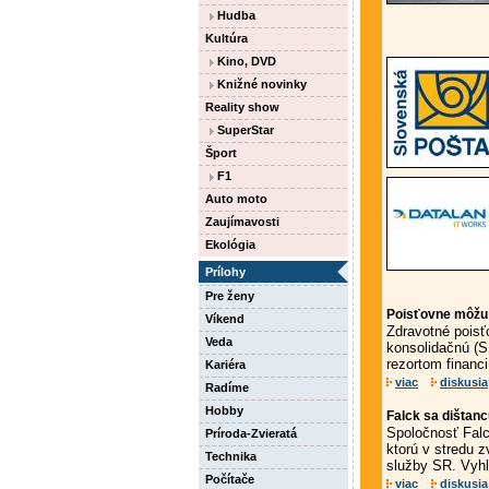
Hudba
Kultúra
Kino, DVD
Knižné novinky
Reality show
SuperStar
Šport
F1
Auto moto
Zaujímavosti
Ekológia
Prílohy
Pre ženy
Poisťovne môžu
Víkend
Zdravotné poisť
Veda
konsolidačnú (S
rezortom financi
Kariéra
viac
diskusia
Radíme
Hobby
Falck sa dištan
Spoločnosť Falc
Príroda-Zvieratá
ktorú v stredu 
Technika
služby SR. Vyhlá
Počítače
viac
diskusia