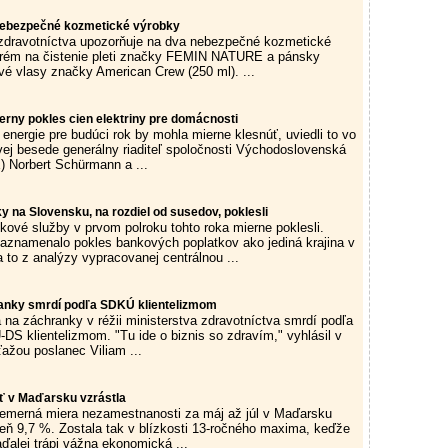
nebezpečné kozmetické výrobky
zdravotníctva upozorňuje na dva nebezpečné kozmetické
 krém na čistenie pleti značky FEMIN NATURE a pánsky
é vlasy značky American Crew (250 ml). ...
rny pokles cien elektriny pre domácnosti
 energie pre budúci rok by mohla mierne klesnúť, uviedli to vo
ovej besede generálny riaditeľ spoločnosti Východoslovenská
) Norbert Schürmann a ...
 na Slovensku, na rozdiel od susedov, poklesli
kové služby v prvom polroku tohto roka mierne poklesli.
aznamenalo pokles bankových poplatkov ako jediná krajina v
 to z analýzy vypracovanej centrálnou ...
anky smrdí podľa SDKÚ klientelizmom
a na záchranky v réžii ministerstva zdravotníctva smrdí podľa
DS klientelizmom. "Tu ide o biznis so zdravím," vyhlásil v
ťažou poslanec Viliam ...
 v Maďarsku vzrástla
emerná miera nezamestnanosti za máj až júl v Maďarsku
veň 9,7 %. Zostala tak v blízkosti 13-ročného maxima, keďže
ďalej trápi vážna ekonomická ...