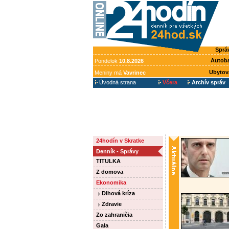
Sprá
Autob
Pondelok
10.8.2026
Ubytov
Meniny má
Vavrinec
Úvodná strana
Včera
Archív správ
24hodín v Skratke
Denník - Správy
TITULKA
Z domova
Ekonomika
Dlhová kríza
Zdravie
Zo zahraničia
Gala