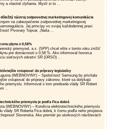
y a vlastné zlyhania. Myslí si to ...
 dôležitý nástroj zodpovednej marketingovej komunikácie
trojom na zabezpečenie zodpovednej marketingovej
samoregulácia. Jej princípy vo svojej každodennej praxi
očnosť Pivovary Topvar. „Naša ...
 cenu plynu o 0,58%
renský priemysel, a.s. (SPP) chcel ešte v tomto roku znížiť
ynu pre domácnosti o 0,58 %. Ako informoval hovorca
áciu sieťových odvetví SR (ÚRSO) ...
tívnejšie vstupovať do prípravy legislatívy
gusta (WEBNOVINY) – Spoločnosť Samsung by privítala
jšie vstupovať do prípravy zákonov, ktoré sa dotýkajú
ého priemyslu. Informoval o tom predseda vlády SR Robert
om ...
otechnického priemyslu je podľa Fica dobrá
sta (WEBNOVINY) – Kondícia elektrotechnického priemyslu
du vlády SR Roberta Fica dobrá, k čomu podľa neho prispieva
chopnosť Slovenska. Ako premiér po utorkových návštevách