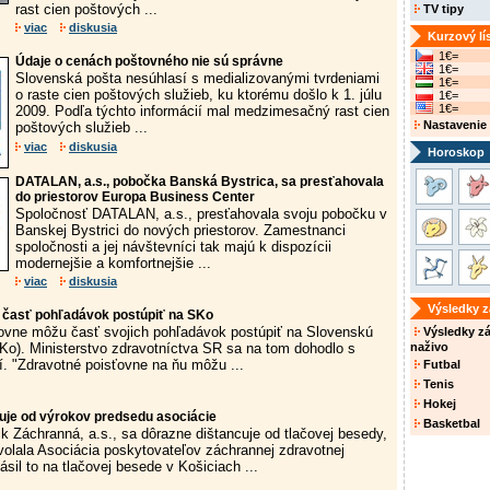
rast cien poštových ...
TV tipy
viac
diskusia
Kurzový lí
1€=
Údaje o cenách poštovného nie sú správne
1€=
Slovenská pošta nesúhlasí s medializovanými tvrdeniami
1€=
o raste cien poštových služieb, ku ktorému došlo k 1. júlu
1€=
1€=
2009. Podľa týchto informácií mal medzimesačný rast cien
Nastavenie
poštových služieb ...
viac
diskusia
Horoskop
DATALAN, a.s., pobočka Banská Bystrica, sa presťahovala
do priestorov Europa Business Center
Spoločnosť DATALAN, a.s., presťahovala svoju pobočku v
Banskej Bystrici do nových priestorov. Zamestnanci
spoločnosti a jej návštevníci tak majú k dispozícii
modernejšie a komfortnejšie ...
viac
diskusia
Výsledky 
 časť pohľadávok postúpiť na SKo
ovne môžu časť svojich pohľadávok postúpiť na Slovenskú
Výsledky z
Ko). Ministerstvo zdravotníctva SR sa na tom dohodlo s
naživo
í. "Zdravotné poisťovne na ňu môžu ...
Futbal
Tenis
Hokej
cuje od výrokov predsedu asociácie
Basketbal
k Záchranná, a.s., sa dôrazne dištancuje od tlačovej besedy,
zvolala Asociácia poskytovateľov záchrannej zdravotnej
sil to na tlačovej besede v Košiciach ...