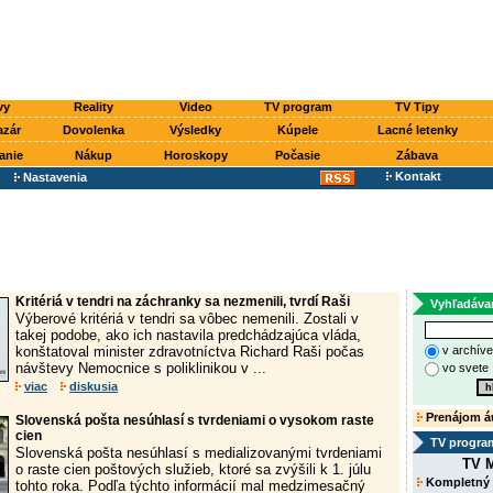
vy
Reality
Video
TV program
TV Tipy
azár
Dovolenka
Výsledky
Kúpele
Lacné letenky
anie
Nákup
Horoskopy
Počasie
Zábava
Kontakt
Nastavenia
Kritériá v tendri na záchranky sa nezmenili, tvrdí Raši
Vyhľadáva
Výberové kritériá v tendri sa vôbec nemenili. Zostali v
takej podobe, ako ich nastavila predchádzajúca vláda,
konštatoval minister zdravotníctva Richard Raši počas
v archív
návštevy Nemocnice s poliklinikou v ...
vo svete
viac
diskusia
Prenájom á
Slovenská pošta nesúhlasí s tvrdeniami o vysokom raste
cien
TV progra
Slovenská pošta nesúhlasí s medializovanými tvrdeniami
TV M
o raste cien poštových služieb, ktoré sa zvýšili k 1. júlu
Kompletný
tohto roka. Podľa týchto informácií mal medzimesačný