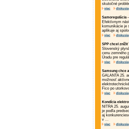
skutočné problém
viac
diskusia
Samoregulácia -
Efektívnym nás
komunikácie je 
aplikuje aj spol
viac
diskusia
SPP chcel znížiť
Slovenský plyná
cenu zemného pl
Úradu pre regul
viac
diskusia
Samsung chce ak
GALANTA 25. au
možnosť aktívne
elektrotechnick
Fico po utorkov
viac
diskusia
Kondícia elektr
NITRA 25. augu
je podľa predse
aj konkurencies
v ...
viac
diskusia