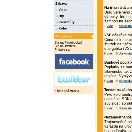
Zábava
Na trhu sú dva 
Video
Úrad verejného 
Hry
výrobky. Ide o
šampón na šediv
Karikatúry
viac
diskusia
Kohn
VSE očakáva mie
Pridajte sa
Cena elektrickej
Ste na Facebooku?
štvrtok na tlač
Ste na Twitteri?
energetika (VSE
Pridajte sa.
viac
diskusia
Bankové poplatky
Poplatky za ban
Slovensko tak z
regióne. Vyplýva
viac
diskusia
Tender na záchr
Mobilná verzia
Prvé kolo tendr
opozičnej SDKÚ-
súvislosti so sú
viac
diskusia
Nezamestnanosť
Trojmesačná pri
vzrástla na úro
hospodárstvo na