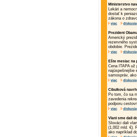
Ministerstvo nav
Lekári a nemocn
dostať k peniazo
zákona o zdravo
viac
diskusia
Prezident Obama
Americký prezid
rezervného sys
obdobie. Prezide
viac
diskusia
Ešte mesiac na 
Cena ITAPA už p
najúspešnejšie 
samospráv, ako 
viac
diskusia
Cibulková navrh
Po tom, čo sa m
zavedenia rekr
podporu cestovn
viac
diskusia
Vlani sme dali d
Slováci dali vla
(1,002 mld. €). 
ako napríklad do