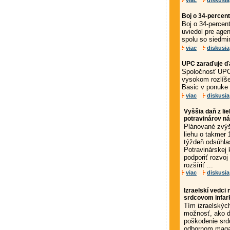
viac
diskusia
Boj o 34-percent
Boj o 34-percent
uviedol pre agen
spolu so siedmim
viac
diskusia
UPC zaraďuje ďa
Spoločnosť UPC 
vysokom rozlíše
Basic v ponuke 
viac
diskusia
Vyššia daň z li
potravinárov ná
Plánované zvýš
liehu o takmer 
týždeň odsúhla
Potravinárskej
podporiť rozvoj
rozšíriť ...
viac
diskusia
Izraelskí vedci 
srdcovom infar
Tím izraelskýc
možnosť, ako d
poškodenie srdc
odbornom magaz