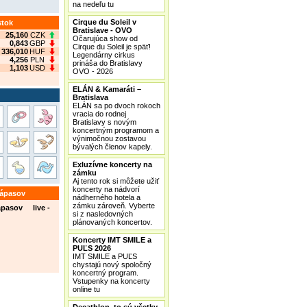
na nedeľu tu
Cirque du Soleil v
stok
Bratislave - OVO
25,160
CZK
Očarujúca show od
0,843
GBP
Cirque du Soleil je späť!
336,010
HUF
Legendárny cirkus
4,256
PLN
prináša do Bratislavy
1,103
USD
OVO - 2026
ELÁN & Kamaráti –
Bratislava
ELÁN sa po dvoch rokoch
vracia do rodnej
Bratislavy s novým
koncertným programom a
výnimočnou zostavou
bývalých členov kapely.
Exluzívne koncerty na
zámku
Aj tento rok si môžete užiť
koncerty na nádvorí
zápasov
nádherného hotela a
zámku zároveň. Vyberte
ápasov live -
si z nasledovných
plánovaných koncertov.
Koncerty IMT SMILE a
PUĽS 2026
IMT SMILE a PUĽS
chystajú nový spoločný
koncertný program.
Vstupenky na koncerty
online tu