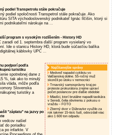
ný podiel Transpetrolu stále pokračuje
ný podiel spoločnosti Transpetrol stále pokračuje. Ako
túru SITA východoslovenský podnikateľ Ignác Ilčišin, ktorý si
i podnikateľmi nárokuje na ...
lší program s vysokým rozlíšením - History HD
zaradí od 1. septembra ďalší program vysielaný vo
ní. Ide o stanicu History HD, ktorá bude súčasťou balíka
digitálnej káblovky UPC ...
ehu podporí podľa
Najčítanejšie správy
kupnú turistiku
Medveď napadol cyklistu vo
enie spotrebnej dane z
Valčianskej doline. 55-ročný muž
15 %, tak ako to minulý
skončil po útoku v nemocnici
sila vláda, môže podľa
Trnavský samosprávny kraj po
 komory Slovenska
proteste prokurátora zrejme upraví
 nákupnej turistiky a
počet poslancov pre ďalšie obdobie
Mladíci, ktorí brutálne napadli taxikára
v Seredi, čelia obvineniu z pokusu o
vraždu – FOTO
Zberný dvor v Dúbravke využilo za
našli ”záplatu” na jazvy po
rok takmer 15-tisíc ľudí, odovzdali viac
kte
ako 1 600 ton odpadu
h vedcov našiel
ať do poriadku
a po infarkte. V
íne Proceedings of the