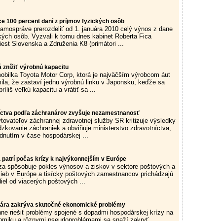
 100 percent daní z príjmov fyzických osôb
amospráve prerozdeliť od 1. januára 2010 celý výnos z dane
ckých osôb. Vyzvali k tomu dnes kabinet Roberta Fica
est Slovenska a Združenia K8 (primátori ...
 znížiť výrobnú kapacitu
bilka Toyota Motor Corp, ktorá je najväčším výrobcom áut
ila, že zastaví jednu výrobnú linku v Japonsku, keďže sa
ríliš veľkú kapacitu a vrátiť sa ...
íctva podľa záchranárov zvyšuje nezamestnanosť
tovateľov záchrannej zdravotnej služby SR kritizuje výsledky
dzkovanie záchraniek a obviňuje ministerstvo zdravotníctva,
dnutím v čase hospodárskej ...
 patrí počas krízy k najvýkonnejším v Európe
a spôsobuje pokles výnosov a ziskov v sektore poštových a
žieb v Európe a tisícky poštových zamestnancov prichádzajú
iel od viacerých poštových ...
gára zakrýva skutočné ekonomické problémy
nne riešiť problémy spojené s dopadmi hospodárskej krízy na
omiku a rôznymi pseudoproblémami sa snaží zakryť