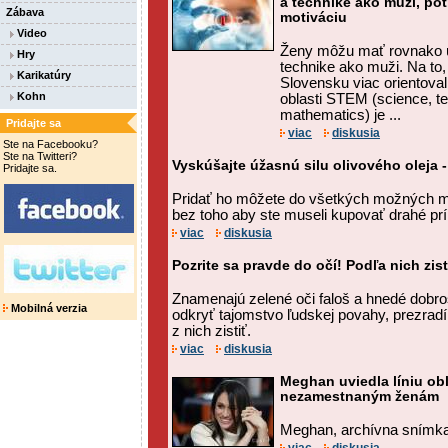
a technike ako muži, pot
Zábava
motiváciu
Video
Ženy môžu mať rovnako ú
Hry
technike ako muži. Na to
Karikatúry
Slovensku viac orientoval
Kohn
oblasti STEM (science, t
mathematics) je ...
Pridajte sa
viac
diskusia
Ste na Facebooku?
Ste na Twitteri?
Vyskúšajte úžasnú silu olivového oleja -
Pridajte sa.
Pridať ho môžete do všetkých možných m
bez toho aby ste museli kupovať drahé prí
viac
diskusia
Pozrite sa pravde do očí! Podľa nich zi
Znamenajú zelené oči faloš a hnedé dobr
Mobilná verzia
odkryť tajomstvo ľudskej povahy, prezrad
z nich zistiť.
viac
diskusia
Meghan uviedla líniu ob
nezamestnaným ženám
Meghan, archívna snímka