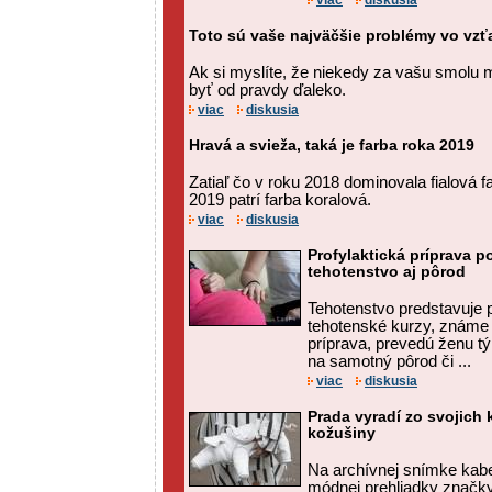
viac
diskusia
Toto sú vaše najväčšie problémy vo vz
Ak si myslíte, že niekedy za vašu smolu
byť od pravdy ďaleko.
viac
diskusia
Hravá a svieža, taká je farba roka 2019
Zatiaľ čo v roku 2018 dominovala fialová 
2019 patrí farba koralová.
viac
diskusia
Profylaktická príprava 
tehotenstvo aj pôrod
Tehotenstvo predstavuje p
tehotenské kurzy, známe a
príprava, prevedú ženu tý
na samotný pôrod či ...
viac
diskusia
Prada vyradí zo svojich 
kožušiny
Na archívnej snímke kabe
módnej prehliadky značky