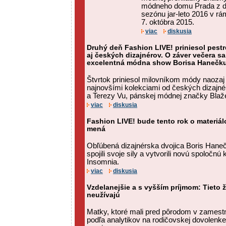
módneho domu Prada z d
sezónu jar-leto 2016 v rá
7. októbra 2015.
viac
diskusia
Druhý deň Fashion LIVE! priniesol pest
aj českých dizajnérov. O záver večera s
excelentná módna show Borisa Hanečk
Štvrtok priniesol milovníkom módy naozaj 
najnovšími kolekciami od českých dizajné
a Terezy Vu, pánskej módnej značky Blažek
viac
diskusia
Fashion LIVE! bude tento rok o materiá
mená
Obľúbená dizajnérska dvojica Boris Hane
spojili svoje sily a vytvorili novú spoločn
Insomnia.
viac
diskusia
Vzdelanejšie a s vyšším príjmom: Tieto 
neužívajú
Matky, ktoré mali pred pôrodom v zamestna
podľa analytikov na rodičovskej dovolenk