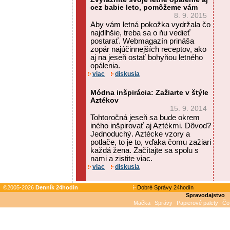
cez babie leto, pomôžeme vám
8. 9. 2015
Aby vám letná pokožka vydržala čo
najdlhšie, treba sa o ňu vedieť
postarať. Webmagazín prináša
zopár najúčinnejších receptov, ako
aj na jeseň ostať bohyňou letného
opálenia.
viac
diskusia
Módna inšpirácia: Zažiarte v štýle
Aztékov
15. 9. 2014
Tohtoročná jeseň sa bude okrem
iného inšpirovať aj Aztékmi. Dôvod?
Jednoduchý. Aztécke vzory a
potlače, to je to, vďaka čomu zažiari
každá žena. Začítajte sa spolu s
nami a zistite viac.
viac
diskusia
©2005-2026
Denník 24hodin
Dobré Správy 24hodín
Spravodajstvo
Mačka
Správy
Papierové palety
Čo 