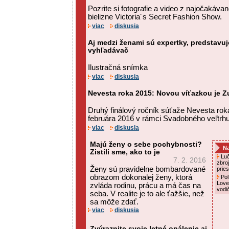
Pozrite si fotografie a video z najočakáva
bielizne Victoria´s Secret Fashion Show.
viac
diskusia
Aj medzi ženami sú expertky, predstavuj
vyhľadávač
Ilustračná snímka
viac
diskusia
Nevesta roka 2015: Novou víťazkou je 
Druhý finálový ročník súťaže Nevesta rok
februára 2016 v rámci Svadobného veľtrhu
viac
diskusia
Majú ženy o sebe pochybnosti?
Na
Zistili sme, ako to je
Luč
7. 2. 2016
zbro
Ženy sú pravidelne bombardované
prie
obrazom dokonalej ženy, ktorá
Pol
Love
zvláda rodinu, prácu a má čas na
vodi
seba. V realite je to ale ťažšie, než
sa môže zdať.
viac
diskusia
Zvýraznite svoje letné opálenie aj