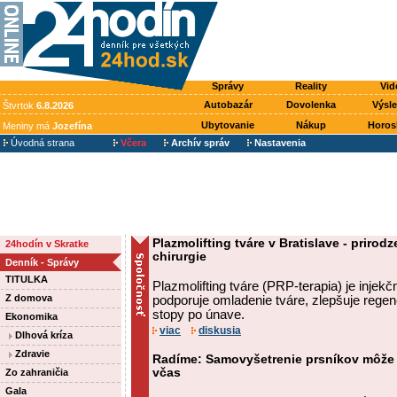
Správy
Reality
Vid
Autobazár
Dovolenka
Výsl
Štvrtok
6.8.2026
Ubytovanie
Nákup
Horos
Meniny má
Jozefína
Úvodná strana
Včera
Archív správ
Nastavenia
Plazmolifting tváre v Bratislave - priro
24hodín v Skratke
chirurgie
Denník - Správy
TITULKA
Plazmolifting tváre (PRP-terapia) je injek
Z domova
podporuje omladenie tváre, zlepšuje regen
stopy po únave.
Ekonomika
viac
diskusia
Dlhová kríza
Zdravie
Radíme: Samovyšetrenie prsníkov môže
včas
Zo zahraničia
Gala