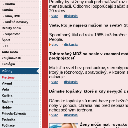
Prsníky by si ženy mali prehmatávať raz 
Hudba
menštruácii. Odborníci odporúčajú začať
Kultúra
20 rokov.
viac
diskusia
Kino, DVD
Knižné novinky
Viete, kto je najsexi mužom na svete? S
Reality show
SuperStar
Spomínaný titul od roku 1985 každoročne
People.
Šport
viac
diskusia
F1
Auto moto
Tohtoročný MDŽ sa nesie v znamení mo
predpojatosť
Zaujímavosti
Ekológia
Má ísť o svet bez predsudkov, stereotypov
Prílohy
ktorý je rôznorodý, spravodlivý, v ktorom 
oslavuje.
Pre ženy
viac
diskusia
Víkend
Veda
Dámske topánky, ktoré nikdy nevyjdú z
Kariéra
Dámske topánky sú must-have pre bežné 
Radíme
nohy v pohodlí, chránia nás pred nepriazň
Hobby
nebezpečným terénom.
Príroda-Zvieratá
viac
diskusia
Technika
Ženy môžu mať rovnako 
Počítače