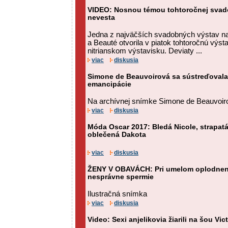
VIDEO: Nosnou témou tohtoročnej svado
nevesta
Jedna z najväčších svadobných výstav n
a Beauté otvorila v piatok tohtoročnú výs
nitrianskom výstavisku. Deviaty ...
viac
diskusia
Simone de Beauvoirová sa sústreďovala
emancipácie
Na archívnej snímke Simone de Beauvoir
viac
diskusia
Móda Oscar 2017: Bledá Nicole, strapatá
oblečená Dakota
viac
diskusia
ŽENY V OBAVÁCH: Pri umelom oplodnení
nesprávne spermie
Ilustračná snímka
viac
diskusia
Video: Sexi anjelikovia žiarili na šou Vic