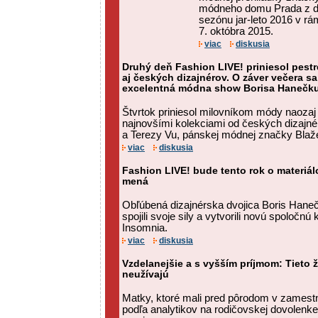
módneho domu Prada z d
sezónu jar-leto 2016 v rá
7. októbra 2015.
viac
diskusia
Druhý deň Fashion LIVE! priniesol pest
aj českých dizajnérov. O záver večera s
excelentná módna show Borisa Hanečk
Štvrtok priniesol milovníkom módy naozaj 
najnovšími kolekciami od českých dizajné
a Terezy Vu, pánskej módnej značky Blažek
viac
diskusia
Fashion LIVE! bude tento rok o materiá
mená
Obľúbená dizajnérska dvojica Boris Hane
spojili svoje sily a vytvorili novú spoločn
Insomnia.
viac
diskusia
Vzdelanejšie a s vyšším príjmom: Tieto 
neužívajú
Matky, ktoré mali pred pôrodom v zamestna
podľa analytikov na rodičovskej dovolenk