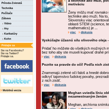
a technike ako muži, pot
Príroda-Zvieratá
motiváciu
Technika
Ženy môžu mať rovnako ú
Počítače
technike ako muži. Na to
Zábava
Slovensku viac orientoval
Video
oblasti STEM (science, t
mathematics) je ...
Hry
viac
diskusia
Karikatúry
Kohn
Vyskúšajte úžasnú silu olivového oleja -
Pridajte sa
Pridať ho môžete do všetkých možných m
Ste na Facebooku?
bez toho aby ste museli kupovať drahé prí
Ste na Twitteri?
Pridajte sa.
viac
diskusia
Pozrite sa pravde do očí! Podľa nich zi
Znamenajú zelené oči faloš a hnedé dobr
odkryť tajomstvo ľudskej povahy, prezrad
z nich zistiť.
viac
diskusia
Mobilná verzia
Meghan uviedla líniu ob
nezamestnaným ženám
Meghan, archívna snímka