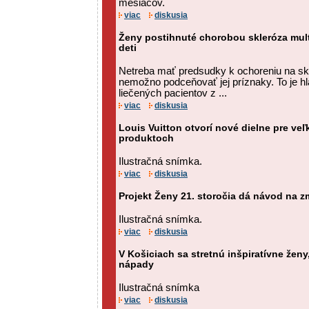
mesiacov.
viac
diskusia
Ženy postihnuté chorobou skleróza mul
deti
Netreba mať predsudky k ochoreniu na skle
nemožno podceňovať jej príznaky. To je hl
liečených pacientov z ...
viac
diskusia
Louis Vuitton otvorí nové dielne pre ve
produktoch
Ilustračná snímka.
viac
diskusia
Projekt Ženy 21. storočia dá návod na z
Ilustračná snímka.
viac
diskusia
V Košiciach sa stretnú inšpiratívne ženy
nápady
Ilustračná snímka
viac
diskusia