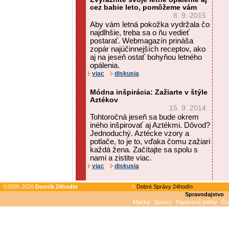
cez babie leto, pomôžeme vám
8. 9. 2015
Aby vám letná pokožka vydržala čo
najdlhšie, treba sa o ňu vedieť
postarať. Webmagazín prináša
zopár najúčinnejších receptov, ako
aj na jeseň ostať bohyňou letného
opálenia.
viac
diskusia
Módna inšpirácia: Zažiarte v štýle
Aztékov
15. 9. 2014
Tohtoročná jeseň sa bude okrem
iného inšpirovať aj Aztékmi. Dôvod?
Jednoduchý. Aztécke vzory a
potlače, to je to, vďaka čomu zažiari
každá žena. Začítajte sa spolu s
nami a zistite viac.
viac
diskusia
©2005-2026
Denník 24hodin
Dobré Správy 24hodín
Spravodajstvo
Mačka
Správy
Papierové palety
Čo 