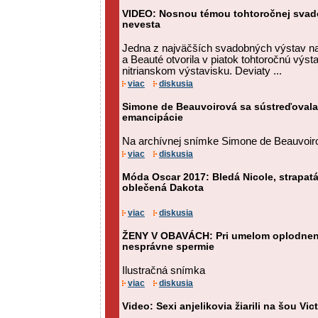
VIDEO: Nosnou témou tohtoročnej svado
nevesta
Jedna z najväčších svadobných výstav n
a Beauté otvorila v piatok tohtoročnú výs
nitrianskom výstavisku. Deviaty ...
viac
diskusia
Simone de Beauvoirová sa sústreďovala
emancipácie
Na archívnej snímke Simone de Beauvoir
viac
diskusia
Móda Oscar 2017: Bledá Nicole, strapatá
oblečená Dakota
viac
diskusia
ŽENY V OBAVÁCH: Pri umelom oplodnení
nesprávne spermie
Ilustračná snímka
viac
diskusia
Video: Sexi anjelikovia žiarili na šou Vic