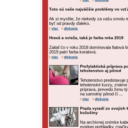
viac
diskusia
Toto sú vaše najväčšie problémy vo vz
Ak si myslíte, že niekedy za vašu smolu
byť od pravdy ďaleko.
viac
diskusia
Hravá a svieža, taká je farba roka 2019
Zatiaľ čo v roku 2018 dominovala fialová 
2019 patrí farba koralová.
viac
diskusia
Profylaktická príprava 
tehotenstvo aj pôrod
Tehotenstvo predstavuje p
tehotenské kurzy, známe a
príprava, prevedú ženu tý
na samotný pôrod či ...
viac
diskusia
Prada vyradí zo svojich 
kožušiny
Na archívnej snímke kabe
módnej prehliadky značky