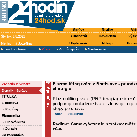
Správy
Reality
Vid
Autobazár
Dovolenka
Výsl
Štvrtok
6.8.2026
Ubytovanie
Nákup
Horos
Meniny má
Jozefína
Úvodná strana
Včera
Archív správ
Nastavenia
Plazmolifting tváre v Bratislave - priro
24hodín v Skratke
chirurgie
Denník - Správy
TITULKA
Plazmolifting tváre (PRP-terapia) je injek
Z domova
podporuje omladenie tváre, zlepšuje regen
stopy po únave.
Regióny
viac
diskusia
Ekonomika
Dlhová kríza
Radíme: Samovyšetrenie prsníkov môže
včas
Zdravie
Zo zahraničia