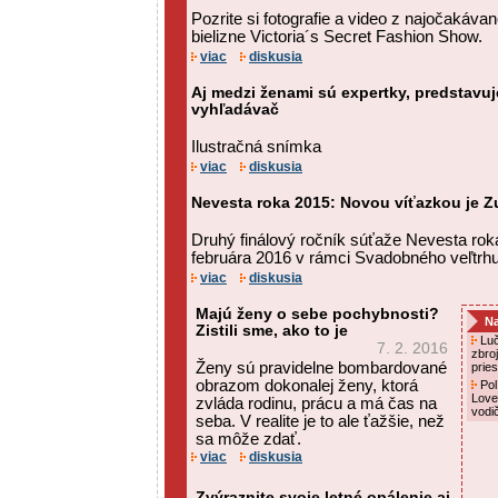
Pozrite si fotografie a video z najočakáva
bielizne Victoria´s Secret Fashion Show.
viac
diskusia
Aj medzi ženami sú expertky, predstavuj
vyhľadávač
Ilustračná snímka
viac
diskusia
Nevesta roka 2015: Novou víťazkou je 
Druhý finálový ročník súťaže Nevesta rok
februára 2016 v rámci Svadobného veľtrhu
viac
diskusia
Majú ženy o sebe pochybnosti?
Na
Zistili sme, ako to je
Luč
7. 2. 2016
zbro
Ženy sú pravidelne bombardované
prie
obrazom dokonalej ženy, ktorá
Pol
Love
zvláda rodinu, prácu a má čas na
vodi
seba. V realite je to ale ťažšie, než
sa môže zdať.
viac
diskusia
Zvýraznite svoje letné opálenie aj