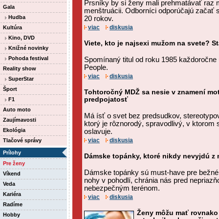
Prsníky by si ženy mali prehmatávať raz 
Gala
menštruácii. Odborníci odporúčajú začať
Hudba
20 rokov.
viac
diskusia
Kultúra
Kino, DVD
Viete, kto je najsexi mužom na svete? S
Knižné novinky
Pohoda festival
Spomínaný titul od roku 1985 každoročne
People.
Reality show
viac
diskusia
SuperStar
Šport
Tohtoročný MDŽ sa nesie v znamení mo
predpojatosť
F1
Auto moto
Má ísť o svet bez predsudkov, stereotypov
Zaujímavosti
ktorý je rôznorodý, spravodlivý, v ktorom 
Ekológia
oslavuje.
viac
diskusia
Tlačové správy
Prílohy
Dámske topánky, ktoré nikdy nevyjdú z
Pre ženy
Dámske topánky sú must-have pre bežné 
Víkend
nohy v pohodlí, chránia nás pred nepriazň
Veda
nebezpečným terénom.
Kariéra
viac
diskusia
Radíme
Ženy môžu mať rovnako 
Hobby