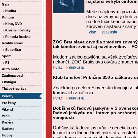
najstarší veľrybí cintorí
Gala
Hudba
Medzi nájdenými pozostatk
dnes už vyhynutý druh veľ
Kultúra
na dne Indického oceánu n
Kino, DVD
zároveň najstarší známy v
Knižné novinky
viac
diskusia
Pohoda festival
ZOO Bratislava otvorila zmodernizovaný 
Reality show
tak komfort zvierat aj návštevníkov – F
SuperStar
Šport
Modernizáciou pavilónu sa však zveľaďova
nekončí. ZOO Bratislava otvára zmodernizo
F1
viac
diskusia
Auto moto
Zaujímavosti
Klub turistov: Približne 350 značkárov ud
Ekológia
Značkári po celom Slovensku fungujú v t
Tlačové správy
komisiách značenia.
Prílohy
viac
diskusia
Pre ženy
Dobšinskú ľadovú jaskyňu v Slovensko
Víkend
ľadovú jaskyňu na Liptove po sezónnej u
Veda
verejnosti
Kariéra
Dobšinská ľadová jaskyňa je genetickou 
Radíme
kilometrov dlhého Dobšinsko-stratenskéh
Hobby
útočiskom vzácnych chladnomilných netop