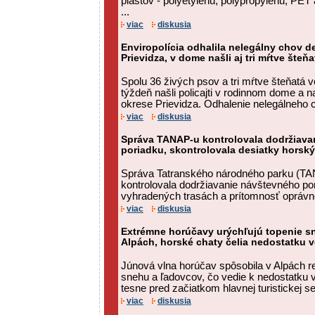
plastov - polyetylénu, polypropylénu, PET 
...
viac
diskusia
Enviropolícia odhalila nelegálny chov d
Prievidza, v dome našli aj tri mŕtve šte
Spolu 36 živých psov a tri mŕtve šteňatá 
týždeň našli policajti v rodinnom dome a 
okrese Prievidza. Odhalenie nelegálneho c
viac
diskusia
Správa TANAP-u kontrolovala dodržiava
poriadku, skontrolovala desiatky horský
Správa Tatranského národného parku (TA
kontrolovala dodržiavanie návštevného po
vyhradených trasách a prítomnosť oprávne
viac
diskusia
Extrémne horúčavy urýchľujú topenie s
Alpách, horské chaty čelia nedostatku 
Júnová vlna horúčav spôsobila v Alpách r
snehu a ľadovcov, čo vedie k nedostatku
tesne pred začiatkom hlavnej turistickej se
viac
diskusia