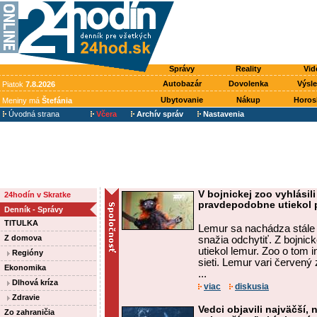
Správy
Reality
Vid
Autobazár
Dovolenka
Výsl
Piatok
7.8.2026
Ubytovanie
Nákup
Horos
Meniny má
Štefánia
Úvodná strana
Včera
Archív správ
Nastavenia
V bojnickej zoo vyhlásili
24hodín v Skratke
pravdepodobne utiekol 
Denník - Správy
TITULKA
Lemur sa nachádza stále v
Z domova
snažia odchytiť. Z bojnic
utiekol lemur. Zoo o tom 
Regióny
sieti. Lemur vari červený 
Ekonomika
...
Dlhová kríza
viac
diskusia
Zdravie
Vedci objavili najväčší, 
Zo zahraničia