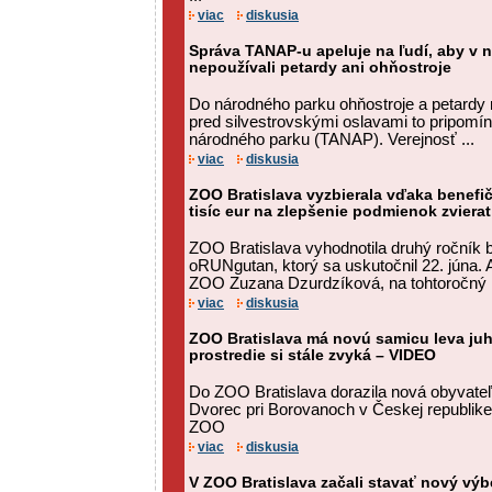
viac
diskusia
Správa TANAP-u apeluje na ľudí, aby v
nepoužívali petardy ani ohňostroje
Do národného parku ohňostroje a petardy 
pred silvestrovskými oslavami to pripomí
národného parku (TANAP). Verejnosť ...
viac
diskusia
ZOO Bratislava vyzbierala vďaka benef
tisíc eur na zlepšenie podmienok zvierat
ZOO Bratislava vyhodnotila druhý ročník 
oRUNgutan, ktorý sa uskutočnil 22. júna.
ZOO Zuzana Dzurdzíková, na tohtoročný .
viac
diskusia
ZOO Bratislava má novú samicu leva juh
prostredie si stále zvyká – VIDEO
Do ZOO Bratislava dorazila nová obyvateľ
Dvorec pri Borovanoch v Českej republike
ZOO
viac
diskusia
V ZOO Bratislava začali stavať nový výb