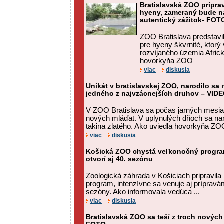
Bratislavská ZOO pripra
hyeny, zameraný bude na
autentický zážitok- FOT
ZOO Bratislava predstav
pre hyeny škvrnité, ktorý
rozvíjaného územia Afric
hovorkyňa ZOO
viac
diskusia
Unikát v bratislavskej ZOO, narodilo sa 
jedného z najvzácnejších druhov – VID
V ZOO Bratislava sa počas jarných mesiac
nových mláďat. V uplynulých dňoch sa na
takina zlatého. Ako uviedla hovorkyňa ZOO
viac
diskusia
Košická ZOO chystá veľkonočný program
otvorí aj 40. sezónu
Zoologická záhrada v Košiciach pripravila
program, intenzívne sa venuje aj prípravám
sezóny. Ako informovala vedúca ...
viac
diskusia
Bratislavská ZOO sa teší z troch nových