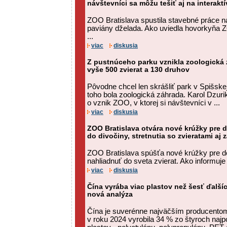
návštevníci sa môžu tešiť aj na interakt
ZOO Bratislava spustila stavebné práce 
paviány dželada. Ako uviedla hovorkyňa
...
viac
diskusia
Z pustnúceho parku vznikla zoologická z
vyše 500 zvierat a 130 druhov
Pôvodne chcel len skrášliť park v Spišske
toho bola zoologická záhrada. Karol Dzurik
o vznik ZOO, v ktorej si návštevníci v ...
viac
diskusia
ZOO Bratislava otvára nové krúžky pre d
do divočiny, stretnutia so zvieratami a
ZOO Bratislava spúšťa nové krúžky pre de
nahliadnuť do sveta zvierat. Ako informu
viac
diskusia
Čína vyrába viac plastov než šesť ďalší
nová analýza
Čína je suverénne najväčším producentom
v roku 2024 vyrobila 34 % zo štyroch naj