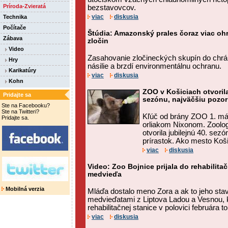
Príroda-Zvieratá
bezstavovcov.
viac
diskusia
Technika
Počítače
Štúdia: Amazonský prales čoraz viac oh
Zábava
zločin
Video
Zasahovanie zločineckých skupín do chrá
Hry
násilie a brzdí environmentálnu ochranu.
Karikatúry
viac
diskusia
Kohn
ZOO v Košiciach otvorila
Pridajte sa
sezónu, najväčšiu pozor
Ste na Facebooku?
Ste na Twitteri?
Kľúč od brány ZOO 1. mája
Pridajte sa.
orliakom Nixonom. Zoolog
otvorila jubilejnú 40. sezó
prírastok. Ako mesto Koši
viac
diskusia
Video: Zoo Bojnice prijala do rehabilitač
medvieďa
Mobilná verzia
Mláďa dostalo meno Zora a ak to jeho stav
medvieďatami z Liptova Ladou a Vesnou, kt
rehabilitačnej stanice v polovici februára t
viac
diskusia