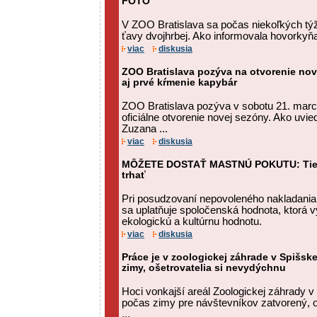
FOTO
V ZOO Bratislava sa počas niekoľkých týžd
ťavy dvojhrbej. Ako informovala hovorkyň
viac
diskusia
ZOO Bratislava pozýva na otvorenie nov
aj prvé kŕmenie kapybár
ZOO Bratislava pozýva v sobotu 21. marc
oficiálne otvorenie novej sezóny. Ako uv
Zuzana ...
viac
diskusia
MÔŽETE DOSTAŤ MASTNÚ POKUTU: Tieto 
trhať
Pri posudzovaní nepovoleného nakladania
sa uplatňuje spoločenská hodnota, ktorá vy
ekologickú a kultúrnu hodnotu.
viac
diskusia
Práce je v zoologickej záhrade v Spišske
zimy, ošetrovatelia si nevydýchnu
Hoci vonkajší areál Zoologickej záhrady v
počas zimy pre návštevníkov zatvorený, oš
...