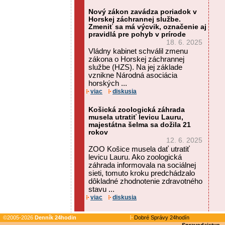
Nový zákon zavádza poriadok v
Horskej záchrannej službe.
Zmeniť sa má výcvik, označenie aj
pravidlá pre pohyb v prírode
18. 6. 2025
Vládny kabinet schválil zmenu
zákona o Horskej záchrannej
službe (HZS). Na jej základe
vznikne Národná asociácia
horských ...
viac
diskusia
Košická zoologická záhrada
musela utratiť levicu Lauru,
majestátna šelma sa dožila 21
rokov
12. 6. 2025
ZOO Košice musela dať utratiť
levicu Lauru. Ako zoologická
záhrada informovala na sociálnej
sieti, tomuto kroku predchádzalo
dôkladné zhodnotenie zdravotného
stavu ...
viac
diskusia
©2005-2026
Denník 24hodin
Dobré Správy 24hodín