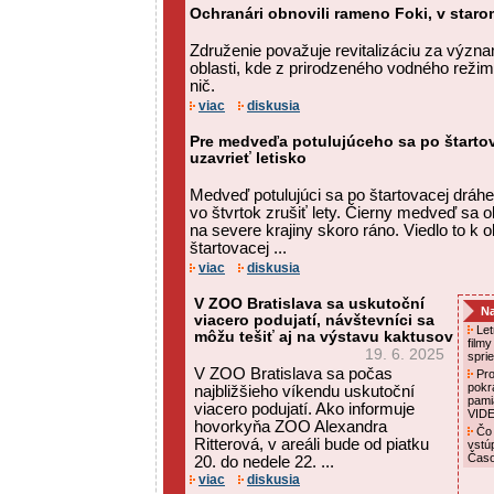
Ochranári obnovili rameno Foki, v staro
Združenie považuje revitalizáciu za význa
oblasti, kde z prirodzeného vodného reži
nič.
viac
diskusia
Pre medveďa potulujúceho sa po štartov
uzavrieť letisko
Medveď potulujúci sa po štartovacej dráhe 
vo štvrtok zrušiť lety. Čierny medveď sa o
na severe krajiny skoro ráno. Viedlo to k
štartovacej ...
viac
diskusia
V ZOO Bratislava sa uskutoční
Na
viacero podujatí, návštevníci sa
Letn
môžu tešiť aj na výstavu kaktusov
film
19. 6. 2025
spri
V ZOO Bratislava sa počas
Pro
pokr
najbližšieho víkendu uskutoční
pami
viacero podujatí. Ako informuje
VID
hovorkyňa ZOO Alexandra
Čo 
Ritterová, v areáli bude od piatku
vstú
Čas
20. do nedele 22. ...
viac
diskusia