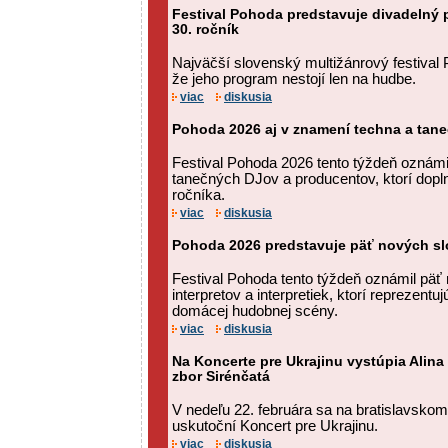
Festival Pohoda predstavuje divadelný p
30. ročník
Najväčší slovenský multižánrový festival
že jeho program nestojí len na hudbe.
viac
diskusia
Pohoda 2026 aj v znamení techna a tan
Festival Pohoda 2026 tento týždeň oznám
tanečných DJov a producentov, ktorí dopln
ročníka.
viac
diskusia
Pohoda 2026 predstavuje päť nových s
Festival Pohoda tento týždeň oznámil pä
interpretov a interpretiek, ktorí reprezentu
domácej hudobnej scény.
viac
diskusia
Na Koncerte pre Ukrajinu vystúpia Alina
zbor Sirénčatá
V nedeľu 22. februára sa na bratislavsk
uskutoční Koncert pre Ukrajinu.
viac
diskusia