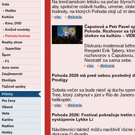
Na trenčianskom letisku sa počas štyroch dn
Gala
aby spoločne oslávili hudbu, umenie, slob
Hudba
hodnoty, na ktorých Pohoda stojí už tri des
viac
diskusia
Kultúra
Kino, DVD
Čaputová a Petr Pavel s
Knižné novinky
Pohode. Rozhovor sa týka
útokov na kultúru – VID
Pohoda festival
Reality show
Diskusiu moderoval šéfre
SuperStar
Respekt Erik Tabery, ktor
Šport
rozhovorov s Čaputovou, 
Nestratiť sa sama sebe.
F1
viac
diskusia
Auto moto
Zaujímavosti
Pohoda 2026 má pred sebou posledný de
Prodigy
Ekológia
Tlačové správy
Sobota večer sa bude niesť aj duchu spo
Prílohy
Tree, ktorý zahynul v júni v Rio de Janeir
helikoptér.
Pre ženy
viac
diskusia
Víkend
Veda
Pohoda 2026: Festival pokračuje tretím 
vystúpenie Lykke Li
Kariéra
Radíme
Návštevníci taktiež môžu navštíviť rôzne 
Hobby
diskusie či divadlo.