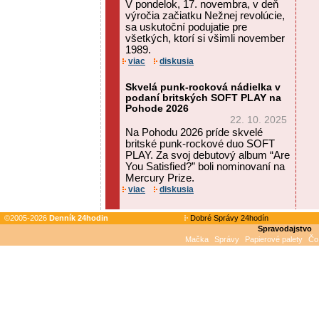
V pondelok, 17. novembra, v deň
výročia začiatku Nežnej revolúcie,
sa uskutoční podujatie pre
všetkých, ktorí si všimli november
1989.
viac
diskusia
Skvelá punk-rocková nádielka v
podaní britských SOFT PLAY na
Pohode 2026
22. 10. 2025
Na Pohodu 2026 príde skvelé
britské punk-rockové duo SOFT
PLAY. Za svoj debutový album “Are
You Satisfied?” boli nominovaní na
Mercury Prize.
viac
diskusia
©2005-2026
Denník 24hodin
Dobré Správy 24hodín
Spravodajstvo
Mačka
Správy
Papierové palety
Čo 