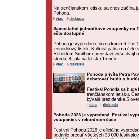
Na trenčianskom letisku sa dnes začína jub
Pohoda.
viac
diskusia
Samostatné jednodňové vstupenky na T
ešte dostupné
Pohoda je vypredaná, no na koncert The C
jednodňový lístok. Kultová pätica na čele
Robertom Smithom predstaví vyše dvojho
stredu, 8. júla na letisku Trenčín.
viac
diskusia
Pohoda privíta Petra Pa
debatovať budú o budú
Festival Pohoda sa bude k
trenčianskom letisku. Čes
bývalá prezidentka Sloven
viac
diskusia
Pohoda 2026 je vypredaná. Festival vyp
vstupeniek v rekordnom čase
Festival Pohoda 2026 je oficiálne vypred
podarilo predať všetkých 33 000 festival