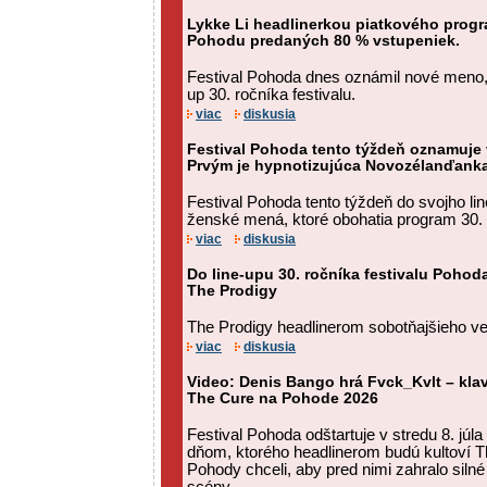
Lykke Li headlinerkou piatkového prog
Pohodu predaných 80 % vstupeniek.
Festival Pohoda dnes oznámil nové meno, k
up 30. ročníka festivalu.
viac
diskusia
Festival Pohoda tento týždeň oznamuje
Prvým je hypnotizujúca Novozélanďank
Festival Pohoda tento týždeň do svojho li
ženské mená, ktoré obohatia program 30.
viac
diskusia
Do line-upu 30. ročníka festivalu Pohod
The Prodigy
The Prodigy headlinerom sobotňajšieho v
viac
diskusia
Video: Denis Bango hrá Fvck_Kvlt – kla
The Cure na Pohode 2026
Festival Pohoda odštartuje v stredu 8. jú
dňom, ktorého headlinerom budú kultoví T
Pohody chceli, aby pred nimi zahralo sil