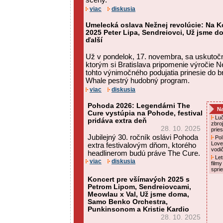
scény.
viac
diskusia
Umelecká oslava Nežnej revolúcie: Na K
2025 Peter Lipa, Sendreiovci, Už jsme d
ďalší
Už v pondelok, 17. novembra, sa uskutoč
ktorým si Bratislava pripomenie výročie Ne
tohto výnimočného podujatia prinesie do b
Whale pestrý hudobný program.
viac
diskusia
Pohoda 2026: Legendárni The
Na
Cure vystúpia na Pohode, festival
Luč
pridáva extra deň
zbro
28. 10. 2025
prie
Jubilejný 30. ročník oslávi Pohoda
Pol
Love
extra festivalovým dňom, ktorého
vodi
headlinerom budú práve The Cure.
Letn
viac
diskusia
film
spri
Koncert pre všímavých 2025 s
Petrom Lipom, Sendreiovcami,
Meowlau x Val, Už jsme doma,
Samo Benko Orchestra,
Punkinsonom a Kristie Kardio
28. 10. 2025