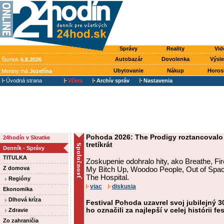
Správy
Reality
Vid
Autobazár
Dovolenka
Výsl
Štvrtok
6.8.2026
Ubytovanie
Nákup
Horos
Meniny má
Jozefína
Úvodná strana
Včera
Archív správ
Nastavenia
Pohoda 2026: The Prodigy roztancovalo 
24hodín v Skratke
tretíkrát
Denník - Správy
TITULKA
Zoskupenie odohralo hity, ako Breathe, F
Z domova
My Bitch Up, Woodoo People, Out of Spac
The Hospital.
Regióny
viac
diskusia
Ekonomika
Dlhová kríza
Festival Pohoda uzavrel svoj jubilejný 30
ho označili za najlepší v celej histórii fe
Zdravie
Zo zahraničia