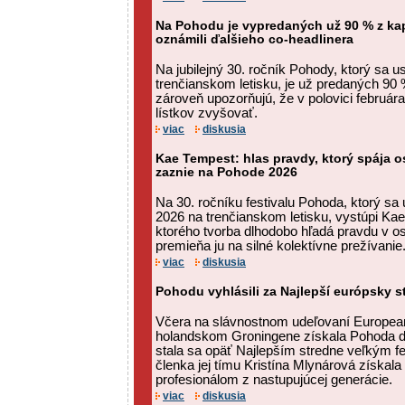
Na Pohodu je vypredaných už 90 % z kapa
oznámili ďalšieho co-headlinera
Na jubilejný 30. ročník Pohody, ktorý sa u
trenčianskom letisku, je už predaných 90 %
zároveň upozorňujú, že v polovici februá
lístkov zvyšovať.
viac
diskusia
Kae Tempest: hlas pravdy, ktorý spája 
zaznie na Pohode 2026
Na 30. ročníku festivalu Pohoda, ktorý sa u
2026 na trenčianskom letisku, vystúpi Ka
ktorého tvorba dlhodobo hľadá pravdu v o
premieňa ju na silné kolektívne prežívanie
viac
diskusia
Pohodu vyhlásili za Najlepší európsky st
Včera na slávnostnom udeľovaní European
holandskom Groningene získala Pohoda 
stala sa opäť Najlepším stredne veľkým f
členka jej tímu Kristína Mlynárová získal
profesionálom z nastupujúcej generácie.
viac
diskusia