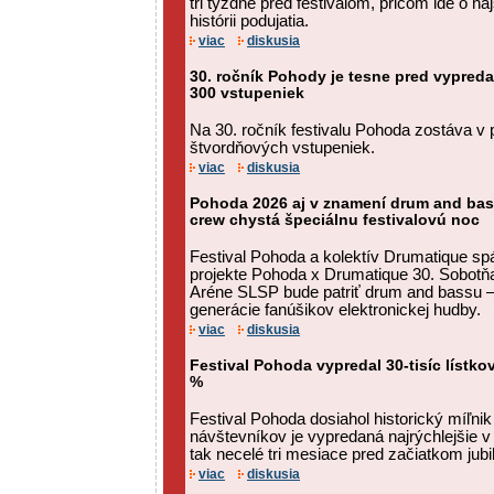
tri týždne pred festivalom, pričom ide o n
histórii podujatia.
viac
diskusia
30. ročník Pohody je tesne pred vypred
300 vstupeniek
Na 30. ročník festivalu Pohoda zostáva v p
štvordňových vstupeniek.
viac
diskusia
Pohoda 2026 aj v znamení drum and bas
crew chystá špeciálnu festivalovú noc
Festival Pohoda a kolektív Drumatique spá
projekte Pohoda x Drumatique 30. Sobotňaj
Aréne SLSP bude patriť drum and bassu – 
generácie fanúšikov elektronickej hudby.
viac
diskusia
Festival Pohoda vypredal 30-tisíc lístko
%
Festival Pohoda dosiahol historický míľnik
návštevníkov je vypredaná najrýchlejšie v hi
tak necelé tri mesiace pred začiatkom jubi
viac
diskusia