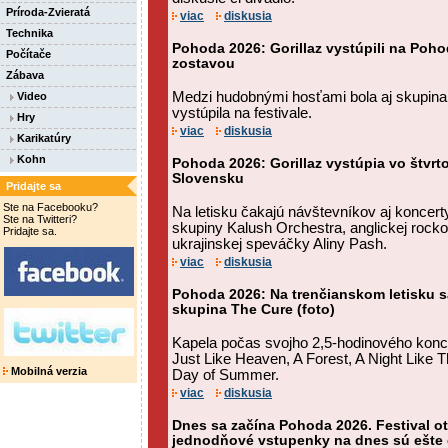
Príroda-Zvieratá
viac
diskusia
Technika
Pohoda 2026: Gorillaz vystúpili na Poh
Počítače
zostavou
Zábava
Medzi hudobnými hosťami bola aj skupina I
Video
vystúpila na festivale.
Hry
viac
diskusia
Karikatúry
Kohn
Pohoda 2026: Gorillaz vystúpia vo štvrt
Slovensku
Pridajte sa
Ste na Facebooku?
Na letisku čakajú návštevníkov aj koncerty
Ste na Twitteri?
skupiny Kalush Orchestra, anglickej rocko
Pridajte sa.
ukrajinskej speváčky Aliny Pash.
viac
diskusia
Pohoda 2026: Na trenčianskom letisku sa
skupina The Cure (foto)
Kapela počas svojho 2,5-hodinového konc
Just Like Heaven, A Forest, A Night Like T
Mobilná verzia
Day of Summer.
viac
diskusia
Dnes sa začína Pohoda 2026. Festival ot
jednodňové vstupenky na dnes sú ešte