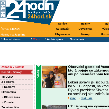
Správy
Reality
Vid
Autobazár
Dovolenka
Výsl
Štvrtok
6.8.2026
Ubytovanie
Nákup
Horos
Meniny má
Jozefína
Úvodná strana
Včera
Archív správ
Nastavenia
Obrovské gesto od Vers
24hodín v Skratke
ktorá bojuje so zákerno
Denník - Správy
ani po premeškanom te
TITULKA
Z domova
Lekári upravili jej liečbu
na VC Budapešti, na ktor
Regióny
Bývalý prezident Slovensk
Ekonomika
na sociálnej sieti zdieľal 
Dlhová kríza
viac
diskusia
Zdravie
F1: Sepang má výnimočn
Zo zahraničia