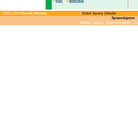
viac
diskusia
©2005-2026
Denník 24hodin
Dobré Správy 24hodín
Spravodajstvo
Mačka
Správy
Papierové palety
Čo 