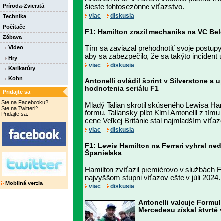
Príroda-Zvieratá
šieste tohtosezónne víťazstvo.
viac
diskusia
Technika
Počítače
F1: Hamilton zrazil mechanika na VC Bel
Zábava
Video
Tím sa zaviazal prehodnotiť svoje postup
aby sa zabezpečilo, že sa takýto incident
Hry
viac
diskusia
Karikatúry
Kohn
Antonelli ovládil šprint v Silverstone a u
hodnotenia seriálu F1
Pridajte sa
Ste na Facebooku?
Mladý Talian skrotil skúseného Lewisa Ham
Ste na Twitteri?
formu. Taliansky pilot Kimi Antonelli z tí
Pridajte sa.
cene Veľkej Británie stal najmladším víťaz
viac
diskusia
F1: Lewis Hamilton na Ferrari vyhral ne
Španielska
Hamilton zvíťazil premiérovo v službách Fe
najvyššom stupni víťazov ešte v júli 2024.
Mobilná verzia
viac
diskusia
Antonelli valcuje Formul
Mercedesu získal štvrté v