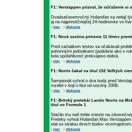
F1: Verstappen priznal, že súťaženie si 
Dvadsaťosemročný Holanďan sa netají tým
aj na najprestížnejšej 24-hodinovke vo f
viac
diskusia
F1: Nová sezóna prinesie 11 tímov prem
Pred začiatkom testov sa očakávali prob
pohonnými jednotkami (podobne ako v rok
bola spoľahlivosť prekvapivo dobrá.
viac
diskusia
F1: Norris čakal na titul 152 Veľkých cie
Šampionát vyhral o dva body pred Verstap
rozdiel v boji o titul od sezóny 2008.
viac
diskusia
F1: Britský pretekár Lando Norris na Mc
titul vo Formule 1
Stačilo mu naň tretie miesto na záverečne
Preteky vyhral Holanďan Max Verstappen n
stal so stratou dvoch bodov vicemajstrom
viac
diskusia