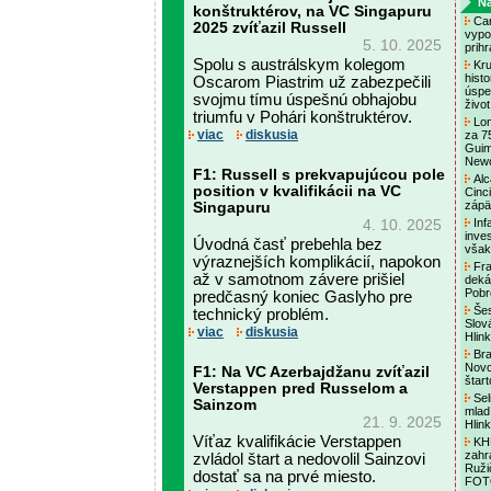
Na
konštruktérov, na VC Singapuru
Cam
2025 zvíťazil Russell
vypo
5. 10. 2025
prih
Spolu s austrálskym kolegom
Kru
histo
Oscarom Piastrim už zabezpečili
úspec
svojmu tímu úspešnú obhajobu
živo
triumfu v Pohári konštruktérov.
Lon
viac
diskusia
za 75
Guim
Newc
F1: Russell s prekvapujúcou pole
Alc
position v kvalifikácii na VC
Cinc
zápä
Singapuru
Inf
4. 10. 2025
inves
Úvodná časť prebehla bez
však
výraznejších komplikácií, napokon
Fra
až v samotnom závere prišiel
deká
Pobr
predčasný koniec Gaslyho pre
Šes
technický problém.
Slov
viac
diskusia
Hlin
Bra
Novo
F1: Na VC Azerbajdžanu zvíťazil
štar
Verstappen pred Russelom a
Seli
Sainzom
mladí
21. 9. 2025
Hlin
Víťaz kvalifikácie Verstappen
KHL
zahr
zvládol štart a nedovolil Sainzovi
Ruži
dostať sa na prvé miesto.
FO