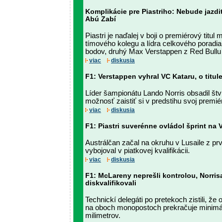
Komplikácie pre Piastriho: Nebude jazdi
Abú Zabí
Piastri je naďalej v boji o premiérový titul
tímového kolegu a lídra celkového poradia
bodov, druhý Max Verstappen z Red Bullu
viac
diskusia
F1: Verstappen vyhral VC Kataru, o titu
Líder šampionátu Lando Norris obsadil štv
možnosť zaistiť si v predstihu svoj premiér
viac
diskusia
F1: Piastri suverénne ovládol šprint na 
Austrálčan začal na okruhu v Lusaile z prv
vybojoval v piatkovej kvalifikácii.
viac
diskusia
F1: McLareny neprešli kontrolou, Norrisa
diskvalifikovali
Technickí delegáti po pretekoch zistili, že
na oboch monopostoch prekračuje minimá
milimetrov.