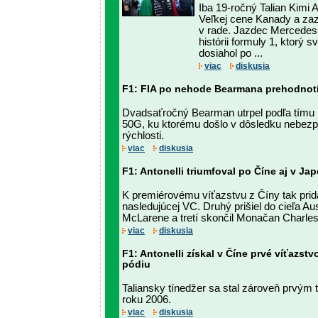
Iba 19-ročný Talian Kimi A
Veľkej cene Kanady a zaz
v rade. Jazdec Mercedesu
histórii formuly 1, ktorý s
dosiahol po ...
viac
diskusia
F1: FIA po nehode Bearmana prehodnotí
Dvadsaťročný Bearman utrpel podľa tímu
50G, ku ktorému došlo v dôsledku nebezp
rýchlosti.
viac
diskusia
F1: Antonelli triumfoval po Číne aj v Ja
K premiérovému víťazstvu z Číny tak prid
nasledujúcej VC. Druhý prišiel do cieľa Au
McLarene a tretí skončil Monačan Charles 
viac
diskusia
F1: Antonelli získal v Číne prvé víťazstv
pódiu
Taliansky tínedžer sa stal zároveň prvým
roku 2006.
viac
diskusia