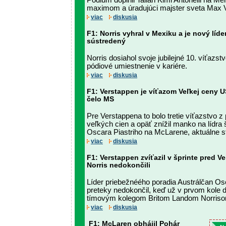
Pódium doplnil Talian Kimi Antonelli na M
maximom a úradujúci majster sveta Max 
viac
diskusia
F1: Norris vyhral v Mexiku a je nový líde
sústredený
Norris dosiahol svoje jubilejné 10. víťazst
pódiové umiestnenie v kariére.
viac
diskusia
F1: Verstappen je víťazom Veľkej ceny U
čelo MS
Pre Verstappena to bolo tretie víťazstvo 
veľkých cien a opäť znížil manko na lídra
Oscara Piastriho na McLarene, aktuálne s
viac
diskusia
F1: Verstappen zvíťazil v šprinte pred V
Norris nedokončili
Líder priebežnéého poradia Austrálčan Os
preteky nedokončil, keď už v prvom kole do
tímovým kolegom Britom Landom Norris
viac
diskusia
F1: McLaren obhájil Pohár