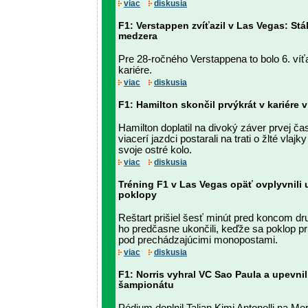
viac
diskusia
F1: Verstappen zvíťazil v Las Vegas: Stá
medzera
Pre 28-ročného Verstappena to bolo 6. víť
kariére.
viac
diskusia
F1: Hamilton skončil prvýkrát v kariére v
Hamilton doplatil na divoký záver prvej čas
viacerí jazdci postarali na trati o žlté vla
svoje ostré kolo.
viac
diskusia
Tréning F1 v Las Vegas opäť ovplyvnili
poklopy
Reštart prišiel šesť minút pred koncom dru
ho predčasne ukončili, keďže sa poklop pri
pod prechádzajúcimi monopostami.
viac
diskusia
F1: Norris vyhral VC Sao Paula a upevnil
šampionátu