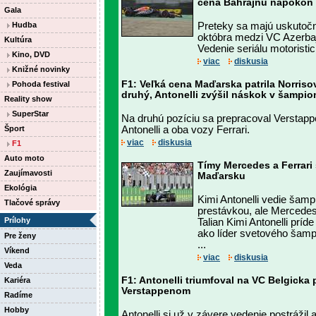
cena Bahrajnu napokon b
Gala
Hudba
Preteky sa majú uskutočni
októbra medzi VC Azerba
Kultúra
Vedenie seriálu motoristic
Kino, DVD
viac
diskusia
Knižné novinky
F1: Veľká cena Maďarska patrila Norriso
Pohoda festival
druhý, Antonelli zvýšil náskok v šampio
Reality show
SuperStar
Na druhú pozíciu sa prepracoval Verstappe
Šport
Antonelli a oba vozy Ferrari.
viac
diskusia
F1
Auto moto
Tímy Mercedes a Ferrari
Zaujímavosti
Maďarsku
Ekológia
Kimi Antonelli vedie šamp
Tlačové správy
prestávkou, ale Mercedes
Prílohy
Talian Kimi Antonelli prí
ako líder svetového šam
Pre ženy
...
Víkend
viac
diskusia
Veda
F1: Antonelli triumfoval na VC Belgicka
Kariéra
Verstappenom
Radíme
Hobby
Antonelli si už v závere vedenie postrážil 