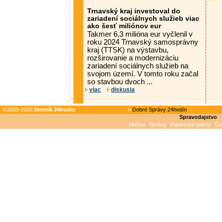
Trnavský kraj investoval do
zariadení sociálnych služieb viac
ako šesť miliónov eur
Takmer 6,3 milióna eur vyčlenil v
roku 2024 Trnavský samosprávny
kraj (TTSK) na výstavbu,
rozširovanie a modernizáciu
zariadení sociálnych služieb na
svojom území. V tomto roku začal
so stavbou dvoch ...
viac
diskusia
©2005-2026
Denník 24hodin
Dobré Správy 24hodín
Spravodajstvo
Mačka
Správy
Papierové palety
Čo 