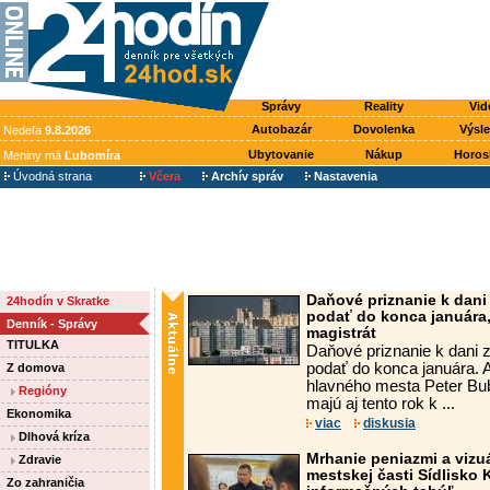
Správy
Reality
Vid
Autobazár
Dovolenka
Výsl
Nedeľa
9.8.2026
Ubytovanie
Nákup
Horos
Meniny má
Ľubomíra
Úvodná strana
Včera
Archív správ
Nastavenia
Daňové priznanie k dani
24hodín v Skratke
podať do konca januára,
Denník - Správy
magistrát
TITULKA
Daňové priznanie k dani z
podať do konca januára. 
Z domova
hlavného mesta Peter Bubl
Regióny
majú aj tento rok k ...
Ekonomika
viac
diskusia
Dlhová kríza
Mrhanie peniazmi a viz
Zdravie
mestskej časti Sídlisko 
Zo zahraničia