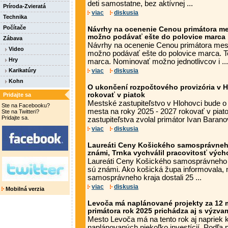
deti samostatne, bez aktívnej ...
Príroda-Zvieratá
viac
diskusia
Technika
Počítače
Návrhy na ocenenie Cenou primátora me
možno podávať ešte do polovice marca
Zábava
Návrhy na ocenenie Cenou primátora mes
Video
možno podávať ešte do polovice marca. Te
Hry
marca. Nominovať možno jednotlivcov i ...
Karikatúry
viac
diskusia
Kohn
O ukončení rozpočtového provizória v 
rokovať v piatok
Pridajte sa
Mestské zastupiteľstvo v Hlohovci bude 
Ste na Facebooku?
mesta na roky 2025 - 2027 rokovať v piato
Ste na Twitteri?
Pridajte sa.
zastupiteľstva zvolal primátor Ivan Baranovi
viac
diskusia
Laureáti Ceny Košického samosprávneho
známi, Trnka vychválil pracovitosť výc
Laureáti Ceny Košického samosprávneho 
sú známi. Ako košická župa informovala,
samosprávneho kraja dostali 25 ...
viac
diskusia
Mobilná verzia
Levoča má naplánované projekty za 12 m
primátora rok 2025 prichádza aj s výzva
Mesto Levoča má na tento rok aj napriek
naplánovaných niekoľko investícií. Podľa 