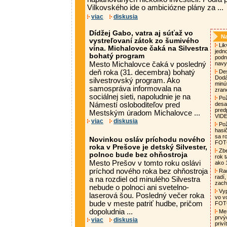
Vilkovského ide o ambiciózne plány za ...
viac
diskusia
Dídžej Gabo, vatra aj súťaž vo
Na
vystreľovaní zátok zo šumivého
Lik
vína. Michalovce čaká na Silvestra
jedn
bohatý program
podni
Mesto Michalovce čaká v posledný
nav
deň roka (31. decembra) bohatý
Des
Dodá
silvestrovský program. Ako
minú
samospráva informovala na
zran
sociálnej sieti, napoludnie je na
Pož
Námestí osloboditeľov pred
desa
pred
Mestským úradom Michalovce ...
VID
viac
diskusia
Pož
hasi
sa ro
Novinkou osláv príchodu nového
FO
roka v Prešove je detský Silvester,
Zbe
polnoc bude bez ohňostroja
rok t
Mesto Prešov v tomto roku oslávi
ako 
príchod nového roka bez ohňostroja
Rad
radí,
a na rozdiel od minulého Silvestra
zach
nebude o polnoci ani svetelno-
Vyp
laserová šou. Posledný večer roka
vo v
bude v meste patriť hudbe, pričom
FO
dopoludnia ...
Mes
prvý
viac
diskusia
priv