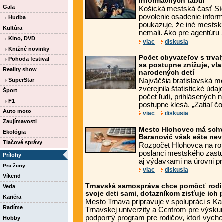
informačných tabúľ
Gala
Košická mestská časť Sí
povolenie osadenie infor
Hudba
poukazuje, že iné mestsk
Kultúra
nemali. Ako pre agentúru 
Kino, DVD
viac
diskusia
Knižné novinky
Počet obyvateľov s trva
Pohoda festival
sa postupne znižuje, vla
Reality show
narodených detí
SuperStar
Najväčšia bratislavská m
zverejnila štatistické úda
Šport
počet ľudí, prihlásených n
F1
postupne klesá. „Zatiaľ čo 
Auto moto
viac
diskusia
Zaujímavosti
Mesto Hlohovec má schv
Ekológia
Baranovič však ešte nev
Tlačové správy
Rozpočet Hlohovca na rok 
poslanci mestského zastu
Prílohy
aj výdavkami na úrovni pri
Pre ženy
viac
diskusia
Víkend
Trnavská samospráva chce pomôcť rodi
Veda
svoje deti sami, dotazníkom zisťuje ich 
Kariéra
Mesto Trnava pripravuje v spolupráci s Ka
Radíme
Trnavskej univerzity a Centrom pre výskum
podporný program pre rodičov, ktorí vycho
Hobby