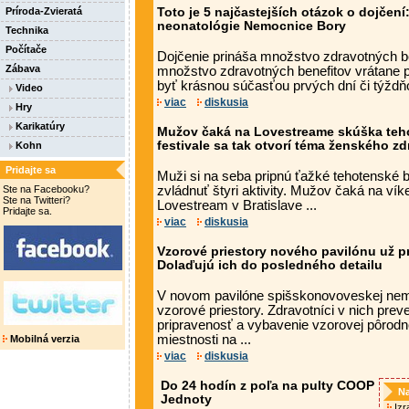
Príroda-Zvieratá
Toto je 5 najčastejších otázok o dojčen
neonatológie Nemocnice Bory
Technika
Počítače
Dojčenie prináša množstvo zdravotných be
Zábava
množstvo zdravotných benefitov vrátane p
byť krásnou súčasťou prvých dní či týždňo
Video
viac
diskusia
Hry
Karikatúry
Mužov čaká na Lovestreame skúška teh
festivale sa tak otvorí téma ženského zd
Kohn
Pridajte sa
Muži si na seba pripnú ťažké tehotenské 
Ste na Facebooku?
zvládnuť štyri aktivity. Mužov čaká na ví
Ste na Twitteri?
Lovestream v Bratislave ...
Pridajte sa.
viac
diskusia
Vzorové priestory nového pavilónu už pr
Dolaďujú ich do posledného detailu
V novom pavilóne spišskonovoveskej nemo
vzorové priestory. Zdravotníci v nich prev
pripravenosť a vybavenie vzorovej pôrodne
miestnosti na ...
Mobilná verzia
viac
diskusia
Do 24 hodín z poľa na pulty COOP
Na
Jednoty
Izra