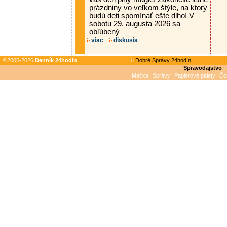
prázdniny vo veľkom štýle, na ktorý
budú deti spomínať ešte dlho! V
sobotu 29. augusta 2026 sa
obľúbený
viac
diskusia
©2005-2026
Denník 24hodin
Dobré Správy 24hodín
Spravodajstvo
Mačka
Správy
Papierové palety
Čo 