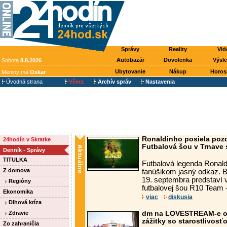
Správy
Reality
Vid
Autobazár
Dovolenka
Výsl
Sobota
8.8.2026
Ubytovanie
Nákup
Horos
Meniny má
Oskar
Úvodná strana
Včera
Archív správ
Nastavenia
Ronaldinho posiela poz
24hodín v Skratke
Futbalová šou v Trnave s
Denník - Správy
TITULKA
Futbalová legenda Ronal
Z domova
fanúšikom jasný odkaz. Br
19. septembra predstaví v
Regióny
futbalovej šou R10 Team -
Ekonomika
viac
diskusia
Dlhová kríza
Zdravie
dm na LOVESTREAM-e opä
zážitky so starostlivosť
Zo zahraničia