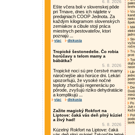
6. 8. 2026
pale
Ešte včera boli v slovenskej pôde
breh
pri Trnave, dnes ich nájdete v
Vzd
kand
predajniach COOP Jednota. Za
niek
každým kilogramom slovenských
špek
zemiakov a cibule stojí práca
MAA
miestnych pestovateľov, ktorí
elek
jadro
poznajú ...
Str
viac
diskusia
vyži
ročn
Tropické šestonedelie. Čo robia
Tru
proti
horúčavy s telom mamy a
Tot
bábätka?
dojč
5. 8. 2026
neon
Tropické noci sú pre čerstvé mamy
Lik
náročnejšie ako horúce dni. Lekári
jedn
podni
upozorňujú, že vysoké nočné
nav
teploty zhoršujú regeneráciu po
Des
pôrode, zvyšujú riziko dehydratácie
Dodá
a komplikujú ...
minú
zran
viac
diskusia
Po 
Juh 
Zažite magický Rokfort na
Kež
Liptove: čaká vás deň plný kúziel
Pol
podo
a živý had!
taxi
5. 8. 2026
Kúzelný Rokfort na Liptove: čaká
vás deň plný mágie! Zakončite letné