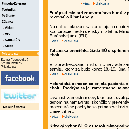
viac
diskusia
Príroda-Zvieratá
Technika
Európski ministri zdravotníctva budú v 
Počítače
rokovať o šírení eboly
Zábava
Na online rokovaní sa zamerajú na opatren
Video
koordinácie medzi členskými štátmi. Minis
Hry
Európskej únie (EU) ...
Karikatúry
viac
diskusia
Kohn
Talianska premiérka žiada EÚ o sprísnen
Pridajte sa
ebolu
Ste na Facebooku?
Ste na Twitteri?
V liste adresovanom lídrom Únie žiada za
Pridajte sa.
samitu, ktorý sa bude konať 18.-19. júna.
viac
diskusia
Holandská nemocnica prijala pacienta 
ebolu. Predtým sa jej zamestnanci takme
Dvanásť zamestnancov, ktorí ošetrovali p
testom na hantavírus, skončilo v preventí
procedurálne pochybenia pri odbere krvi a 
Mobilná verzia
Univerzitná ...
viac
diskusia
Krízový výbor WHO v utorok mimoriadne