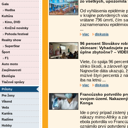
zo všetkých, upozornil
Gala
Hudba
Od vyhlásenia epidémie 
v krajine potvrdených via
Kultúra
vrátane 796 úmrtí, čím sa
Kino, DVD
zaznamenanou epidémiou 
Knižné novinky
...
Pohoda festival
viac
diskusia
Reality show
96 percent Slovákov rob
SuperStar
skincare: Vyhadzujete p
úplne zbytočne? – VIDE
Šport
F1
Viete, čo spája 96 perce
Auto moto
slnko škodí, a zároveň ig
Zaujímavosti
Najnovšie dáta ukazujú, 
mizivé štyri percentá z n
Ekológia
iba na letnú ...
Tlačové správy
viac
diskusia
Prílohy
Francúzsko potvrdilo pr
Pre ženy
svojom území. Nakazený je
Víkend
Konga
Veda
Ide o prvý prípad zistený
Kariéra
nákazy mimo Afriky a záro
Radíme
ebola potvrdila vo Franc
Hobby
oznámilo prvý potvrdený p