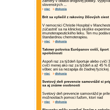
zámery v oblasti drogovej politiky. Vyplýv
slovenských ...
viac
diskusia
Brit sa vyliečil z rakoviny žlčových cie
V nemocnici Christie Hospital v Manchest
zúčastniť sa na klinickej skúške experime
imunoterapeutického lieku. Ten mu podával
štandardnou chemoterapiou.
viac
diskusia
Takmer polovica Európanov cvičí, šport 
spoločnosti
Aspoň raz za týždeň športuje alebo cvičí
cvičí menej ako raz za týždeň a až 45 % 
vôbec ani sa nezapája do žiadnej fyzickej .
viac
diskusia
Svetový deň prevencie samovrážd si pri
sa aj známe osobnosti
Svetový deň prevencie samovrážd je prílež
možnostiach pomoci ľuďom, ktorí nad
viac
diskusia
Slovenky môžu pomôcť ženám s onkolo