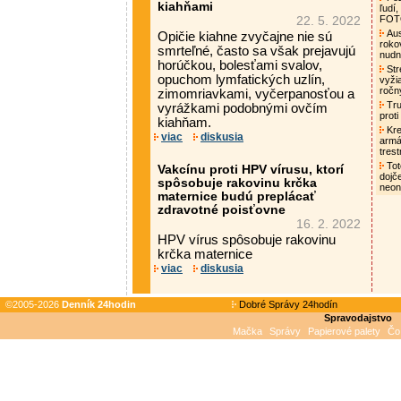
kiahňami
ľudí,
FO
22. 5. 2022
Aust
Opičie kiahne zvyčajne nie sú
roko
smrteľné, často sa však prejavujú
nud
horúčkou, bolesťami svalov,
Str
opuchom lymfatických uzlín,
vyži
ročn
zimomriavkami, vyčerpanosťou a
Tru
vyrážkami podobnými ovčím
proti
kiahňam.
Kre
viac
diskusia
armá
tres
Tot
Vakcínu proti HPV vírusu, ktorí
dojč
spôsobuje rakovinu krčka
neon
maternice budú preplácať
zdravotné poisťovne
16. 2. 2022
HPV vírus spôsobuje rakovinu
krčka maternice
viac
diskusia
©2005-2026
Denník 24hodin
Dobré Správy 24hodín
Spravodajstvo
Mačka
Správy
Papierové palety
Čo 