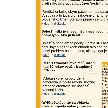
proti rakovine spustila výzvu Vystrihaj 
Pomôcť onkologickým pacientom sa dá aj
Vyzýva na to Liga proti rakovine v rámci s
Slovensko. Chemoterapia pripaví ženy o vl
viac
diskusia
Bolesť hrdla je v jesenných mesiacoch 
dospelých. Ako ju liečiť?
Bolesť a nepríjemné pocity v hrdle sú ča
popri iných príznakoch chorôb ako angína 
častý problém najmä u detí, ale vyskytuje s
viac
diskusia
Rezort zdravotníctva radí ľuďom
Na
nad 60 rokov využiť bezplatný
Izra
PCR test
pale
3. 8. 2022
breh
Vďaka skorému potvrdeniu
Slo
Tali
ochorenia je podľa rezortu možné
kupu
omnoho efektívnejšie nasadiť
Tro
vhodnú liečbu.
dezi
viac
diskusia
demo
MAA
elek
WHO očakáva, že sa objavia
jadro
ďalšie prípady nákazy opičími
Pož