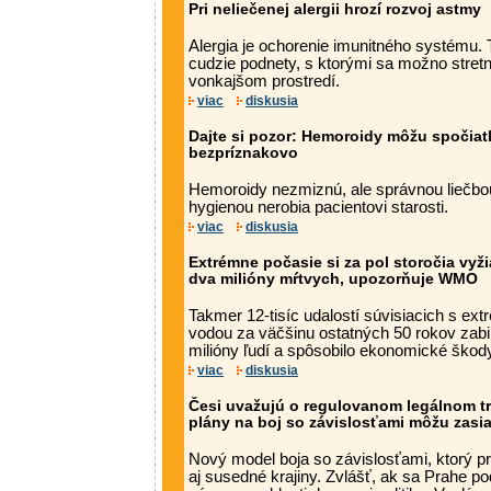
Pri neliečenej alergii hrozí rozvoj astmy
Alergia je ochorenie imunitného systému.
cudzie podnety, s ktorými sa možno stret
vonkajšom prostredí.
viac
diskusia
Dajte si pozor: Hemoroidy môžu spočia
bezpríznakovo
Hemoroidy nezmiznú, ale správnou liečbou
hygienou nerobia pacientovi starosti.
viac
diskusia
Extrémne počasie si za pol storočia vyž
dva milióny mŕtvych, upozorňuje WMO
Takmer 12-tisíc udalostí súvisiacich s e
vodou za väčšinu ostatných 50 rokov zabi
milióny ľudí a spôsobilo ekonomické škody 
viac
diskusia
Česi uvažujú o regulovanom legálnom tr
plány na boj so závislosťami môžu zasi
Nový model boja so závislosťami, ktorý pr
aj susedné krajiny. Zvlášť, ak sa Prahe po