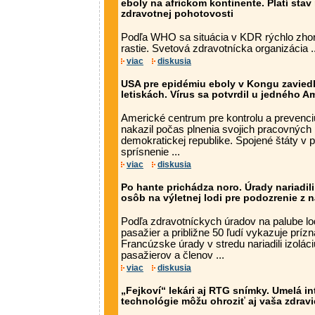
eboly na africkom kontinente. Platí sta
zdravotnej pohotovosti
Podľa WHO sa situácia v KDR rýchlo zhor
rastie. Svetová zdravotnícka organizácia ..
viac
diskusia
USA pre epidémiu eboly v Kongu zaviedl
letiskách. Vírus sa potvrdil u jedného A
Americké centrum pre kontrolu a prevenciu
nakazil počas plnenia svojich pracovných
demokratickej republike. Spojené štáty v 
sprísnenie ...
viac
diskusia
Po hante prichádza noro. Úrady nariadili
osôb na výletnej lodi pre podozrenie z
Podľa zdravotníckych úradov na palube l
pasažier a približne 50 ľudí vykazuje príz
Francúzske úrady v stredu nariadili izolác
pasažierov a členov ...
viac
diskusia
„Fejkoví“ lekári aj RTG snímky. Umelá in
technológie môžu ohroziť aj vaša zdravi