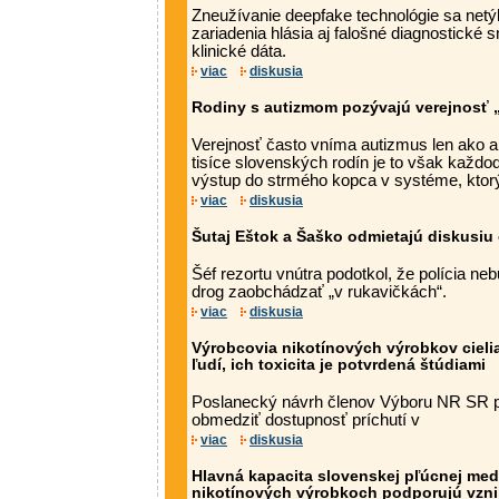
Zneužívanie deepfake technológie sa netý
zariadenia hlásia aj falošné diagnostické
klinické dáta.
viac
diskusia
Rodiny s autizmom pozývajú verejnosť „
Verejnosť často vníma autizmus len ako a
tisíce slovenských rodín je to však každo
výstup do strmého kopca v systéme, kto
viac
diskusia
Šutaj Eštok a Šaško odmietajú diskusiu 
Šéf rezortu vnútra podotkol, že polícia n
drog zaobchádzať „v rukavičkách“.
viac
diskusia
Výrobcovia nikotínových výrobkov cieli
ľudí, ich toxicita je potvrdená štúdiami
Poslanecký návrh členov Výboru NR SR pr
obmedziť dostupnosť príchutí v
viac
diskusia
Hlavná kapacita slovenskej pľúcnej medi
nikotínových výrobkoch podporujú vznik