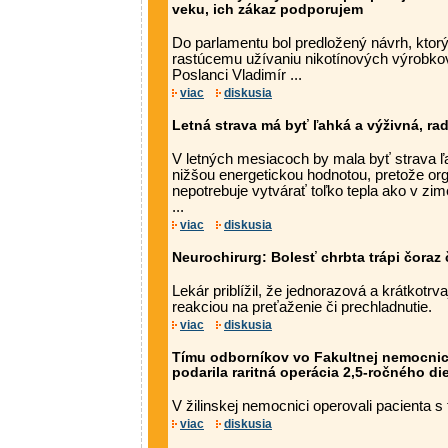
veku, ich zákaz podporujem
Do parlamentu bol predložený návrh, ktorý
rastúcemu užívaniu nikotínových výrobko
Poslanci Vladimír ...
viac
diskusia
Letná strava má byť ľahká a výživná, ra
V letných mesiacoch by mala byť strava ľa
nižšou energetickou hodnotou, pretože or
nepotrebuje vytvárať toľko tepla ako v zim
...
viac
diskusia
Neurochirurg: Bolesť chrbta trápi čoraz 
Lekár priblížil, že jednorazová a krátkotrv
reakciou na preťaženie či prechladnutie.
viac
diskusia
Tímu odborníkov vo Fakultnej nemocnici 
podarila raritná operácia 2,5-ročného di
V žilinskej nemocnici operovali pacienta s
viac
diskusia