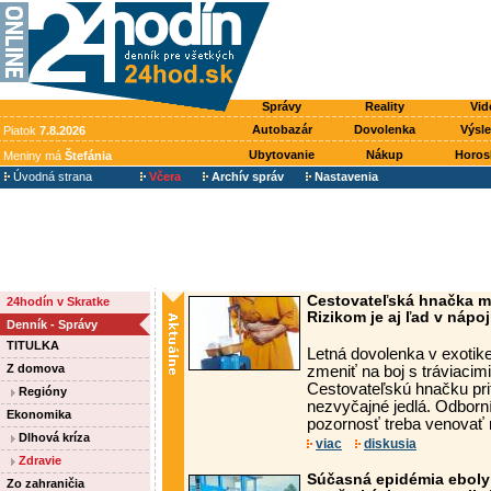
Správy
Reality
Vid
Autobazár
Dovolenka
Výsl
Piatok
7.8.2026
Ubytovanie
Nákup
Horos
Meniny má
Štefánia
Úvodná strana
Včera
Archív správ
Nastavenia
Cestovateľská hnačka m
24hodín v Skratke
Rizikom je aj ľad v nápoj
Denník - Správy
TITULKA
Letná dovolenka v exoti
Z domova
zmeniť na boj s tráviacim
Cestovateľskú hnačku pri
Regióny
nezvyčajné jedlá. Odborní
Ekonomika
pozornosť treba venovať 
Dlhová kríza
viac
diskusia
Zdravie
Súčasná epidémia eboly 
Zo zahraničia