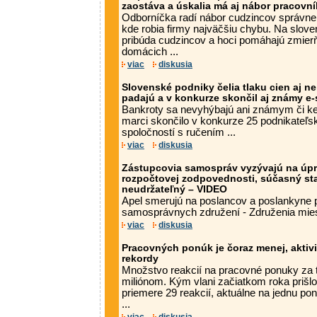
zaostáva a úskalia má aj nábor pracovn
Odborníčka radí nábor cudzincov správne n
kde robia firmy najväčšiu chybu. Na slo
pribúda cudzincov a hoci pomáhajú zmier
domácich ...
viac
diskusia
Slovenské podniky čelia tlaku cien aj n
padajú a v konkurze skončil aj známy e
Bankroty sa nevyhýbajú ani známym či k
marci skončilo v konkurze 25 podnikateľs
spoločností s ručením ...
viac
diskusia
Zástupcovia samospráv vyzývajú na úp
rozpočtovej zodpovednosti, súčasný st
neudržateľný – VIDEO
Apel smerujú na poslancov a poslankyne 
samosprávnych združení - Združenia miest
viac
diskusia
Pracovných ponúk je čoraz menej, aktiv
rekordy
Množstvo reakcií na pracovné ponuky za t
miliónom. Kým vlani začiatkom roka prišlo
priemere 29 reakcií, aktuálne na jednu po
...