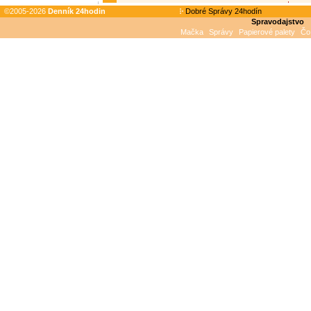
©2005-2026
Denník 24hodin
Dobré Správy 24hodín
Spravodajstvo
Mačka
Správy
Papierové palety
Čo 