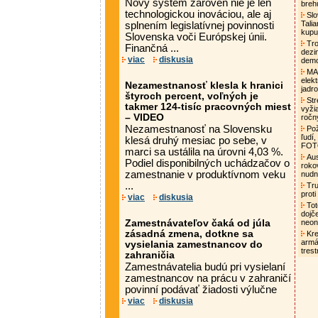
Nový systém zároveň nie je len
breh
technologickou inováciou, ale aj
Slo
Tali
splnením legislatívnej povinnosti
kupu
Slovenska voči Európskej únii.
Tro
Finančná ...
dezi
viac
diskusia
demo
MAA
elek
Nezamestnanosť klesla k hranici
jadro
štyroch percent, voľných je
Str
takmer 124-tisíc pracovných miest
vyži
– VIDEO
ročn
Nezamestnanosť na Slovensku
Pož
ľudí,
klesá druhý mesiac po sebe, v
FO
marci sa ustálila na úrovni 4,03 %.
Aust
Podiel disponibilných uchádzačov o
roko
zamestnanie v produktívnom veku
nud
...
Tru
proti
viac
diskusia
Tot
dojč
Zamestnávateľov čaká od júla
neon
zásadná zmena, dotkne sa
Kre
armá
vysielania zamestnancov do
tres
zahraničia
Zamestnávatelia budú pri vysielaní
zamestnancov na prácu v zahraničí
povinní podávať žiadosti výlučne
viac
diskusia