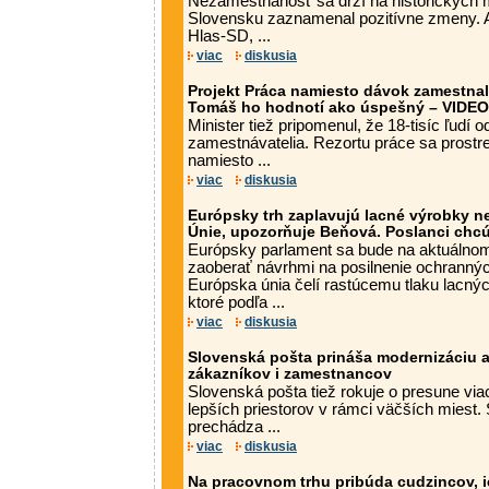
Nezamestnanosť sa drží na historických 
Slovensku zaznamenal pozitívne zmeny. A
Hlas-SD, ...
viac
diskusia
Projekt Práca namiesto dávok zamestnal t
Tomáš ho hodnotí ako úspešný – VIDEO
Minister tiež pripomenul, že 18-tisíc ľudí o
zamestnávatelia. Rezortu práce sa prostr
namiesto ...
viac
diskusia
Európsky trh zaplavujú lacné výrobky n
Únie, upozorňuje Beňová. Poslanci chc
Európsky parlament sa bude na aktuálno
zaoberať návrhmi na posilnenie ochrann
Európska únia čelí rastúcemu tlaku lacných
ktoré podľa ...
viac
diskusia
Slovenská pošta prináša modernizáciu a
zákazníkov i zamestnancov
Slovenská pošta tiež rokuje o presune vi
lepších priestorov v rámci väčších miest.
prechádza ...
viac
diskusia
Na pracovnom trhu pribúda cudzincov, i