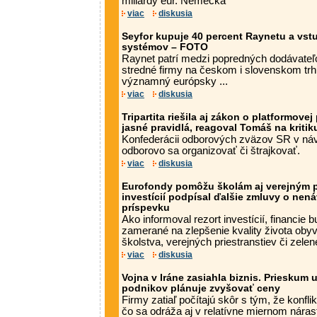
miliardy eur. Nemecká
viac
diskusia
Seyfor kupuje 40 percent Raynetu a vst
systémov – FOTO
Raynet patrí medzi popredných dodávateľ
stredné firmy na českom i slovenskom trh
významný európsky ...
viac
diskusia
Tripartita riešila aj zákon o platformovej
jasné pravidlá, reagoval Tomáš na kriti
Konfederácii odborových zväzov SR v n
odborovo sa organizovať či štrajkovať.
viac
diskusia
Eurofondy pomôžu školám aj verejným pr
investícií podpísal ďalšie zmluvy o ne
príspevku
Ako informoval rezort investícií, financie
zamerané na zlepšenie kvality života obyv
školstva, verejných priestranstiev či zelene
viac
diskusia
Vojna v Iráne zasiahla biznis. Prieskum 
podnikov plánuje zvyšovať ceny
Firmy zatiaľ počítajú skôr s tým, že konfli
čo sa odráža aj v relatívne miernom nára