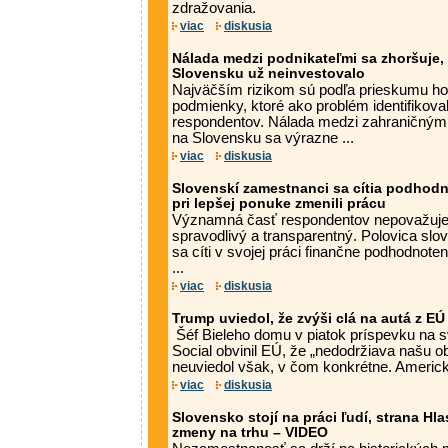
zdražovania.
viac
diskusia
Nálada medzi podnikateľmi sa zhoršuje, 
Slovensku už neinvestovalo
Najväčším rizikom sú podľa prieskumu ho
podmienky, ktoré ako problém identifikova
respondentov. Nálada medzi zahraničnými
na Slovensku sa výrazne ...
viac
diskusia
Slovenskí zamestnanci sa cítia podhodn
pri lepšej ponuke zmenili prácu
Významná časť respondentov nepovažuj
spravodlivý a transparentný. Polovica s
sa cíti v svojej práci finančne podhodnote
...
viac
diskusia
Trump uviedol, že zvýši clá na autá z EÚ
Šéf Bieleho domu v piatok príspevku na sv
Social obvinil EÚ, že „nedodržiava našu 
neuviedol však, v čom konkrétne. Americk
viac
diskusia
Slovensko stojí na práci ľudí, strana Hl
zmeny na trhu – VIDEO