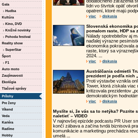
dodatočného zaťaženia št
Gala
lídri vo štvrtok opäť otvo
opatrení, ktoré majú podp
Hudba
viac
diskusia
Kultúra
Kino, DVD
Slovenská ekonomika po
Knižné novinky
pomalom raste, HDP sa z
Nálady spotrebiteľov aj 
Pohoda festival
naďalej výrazne pesimist
Reality show
ekonomika pokračovala a
SuperStar
raste, ktorý sa výraznejš
2024. ...
Šport
viac
diskusia
F1
Auto moto
Austrálčania odmietli T
Zaujímavosti
prezident je podľa nich 
Proti výstavbe vznikla on
Ekológia
Tower, ktorá získala viac 
Tlačové správy
kritizovala prezidentov „p
demokratickým hodnotám“.
Prílohy
viac
diskusia
Pre ženy
Víkend
Myslíte si, že vás sa to netýka? Pozrite
naletieť – VIDEO
Veda
V najnovšej epizóde podcastu PR User sme
Kariéra
končí zábava a začína tvrdá biznisová pra
Radíme
komunikácie a marketingu prechádza revo
Hobby
umelá ...