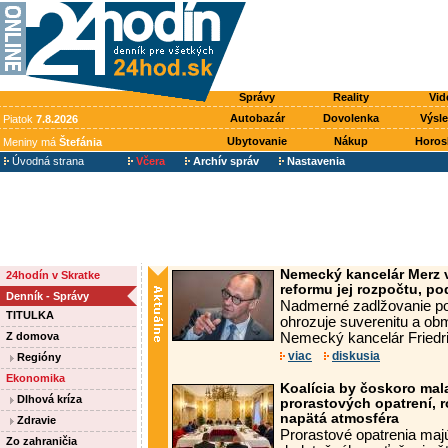
Správy
Reality
Vid
Autobazár
Dovolenka
Výsl
Piatok
7.8.2026
Ubytovanie
Nákup
Horos
Meniny má
Štefánia
Úvodná strana
Včera
Archív správ
Nastavenia
Nemecký kancelár Merz 
24hodín v Skratke
reformu jej rozpočtu, po
Denník - Správy
Nadmerné zadlžovanie po
TITULKA
ohrozuje suverenitu a ob
Z domova
Nemecký kancelár Friedri
viac
diskusia
Regióny
Ekonomika
Koalícia by čoskoro mala
Dlhová kríza
prorastových opatrení, 
napätá atmosféra
Zdravie
Prorastové opatrenia maj
Zo zahraničia