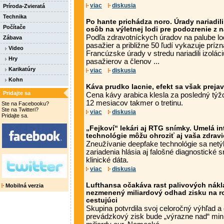
viac
diskusia
Príroda-Zvieratá
Technika
Po hante prichádza noro. Úrady nariadili
Počítače
osôb na výletnej lodi pre podozrenie z
Podľa zdravotníckych úradov na palube l
Zábava
pasažier a približne 50 ľudí vykazuje príz
Video
Francúzske úrady v stredu nariadili izolác
Hry
pasažierov a členov ...
Karikatúry
viac
diskusia
Kohn
Káva prudko lacnie, efekt sa však prejav
Pridajte sa
Cena kávy arabica klesla za posledný týž
12 mesiacov takmer o tretinu.
Ste na Facebooku?
Ste na Twitteri?
viac
diskusia
Pridajte sa.
„Fejkoví“ lekári aj RTG snímky. Umelá in
technológie môžu ohroziť aj vaša zdravi
Zneužívanie deepfake technológie sa netý
zariadenia hlásia aj falošné diagnostické
klinické dáta.
viac
diskusia
Lufthansa očakáva rast palivových nákl
Mobilná verzia
nezmenený miliardový odhad zisku na ro
cestujúci
Skupina potvrdila svoj celoročný výhľad a 
prevádzkový zisk bude „výrazne nad“ min