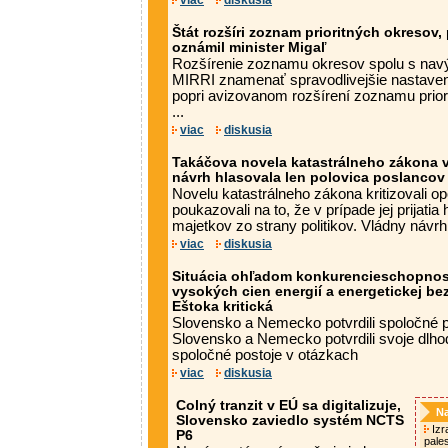
viac
diskusia
Štát rozšíri zoznam prioritných okresov, 
oznámil minister Migaľ
Rozšírenie zoznamu okresov spolu s navý
MIRRI znamenať spravodlivejšie nastaveni
popri avizovanom rozšírení zoznamu prior
...
viac
diskusia
Takáčova novela katastrálneho zákona v
návrh hlasovala len polovica poslancov
Novelu katastrálneho zákona kritizovali op
poukazovali na to, že v prípade jej prijatia 
majetkov zo strany politikov. Vládny návr
viac
diskusia
Situácia ohľadom konkurencieschopnos
vysokých cien energií a energetickej b
Eštoka kritická
Slovensko a Nemecko potvrdili spoločné 
Slovensko a Nemecko potvrdili svoje dlho
spoločné postoje v otázkach
viac
diskusia
Colný tranzit v EÚ sa digitalizuje,
Na
Slovensko zaviedlo systém NCTS
Izra
P6
pale