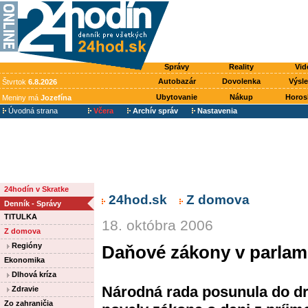
Správy
Reality
Vid
Autobazár
Dovolenka
Výsl
Štvrtok
6.8.2026
Ubytovanie
Nákup
Horos
Meniny má
Jozefína
Úvodná strana
Včera
Archív správ
Nastavenia
24hodín v Skratke
24hod.sk
Z domova
Denník - Správy
TITULKA
18. októbra 2006
Z domova
Regióny
Daňové zákony v parlam
Ekonomika
Dlhová kríza
Národná rada posunula do dr
Zdravie
Zo zahraničia