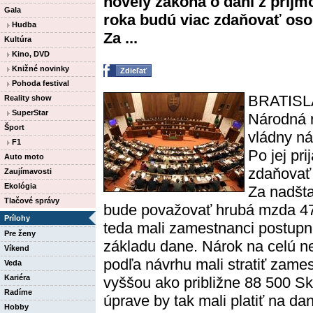
novely zákona o dani z príjmo
Gala
roka budú viac zdaňovať oso
Hudba
Za ...
Kultúra
Kino, DVD
Knižné novinky
Zdieľať
Pohoda festival
BRATISLA
Reality show
SuperStar
Národná r
Šport
vládny ná
F1
Po jej pr
Auto moto
zdaňovať
Zaujímavosti
Ekológia
Za nadšta
Tlačové správy
bude považovať hrubá mzda 47
Prílohy
teda mali zamestnanci postupn
Pre ženy
základu dane. Nárok na celú n
Víkend
podľa návrhu mali stratiť zam
Veda
Kariéra
vyššou ako približne 88 500 Sk.
Radíme
úprave by tak mali platiť na da
Hobby