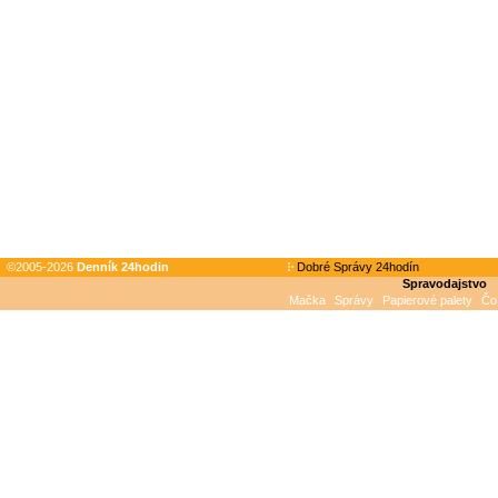
©2005-2026
Denník 24hodin
Dobré Správy 24hodín
Spravodajstvo
Mačka
Správy
Papierové palety
Čo 