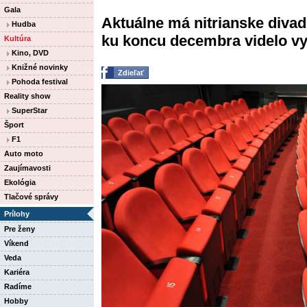
Gala
Aktuálne má nitrianske divadl
Hudba
ku koncu decembra videlo vyš
Kultúra
Kino, DVD
Knižné novinky
Zdieľať
Pohoda festival
Reality show
SuperStar
Šport
F1
Auto moto
Zaujímavosti
Ekológia
Tlačové správy
Prílohy
Pre ženy
Víkend
Veda
Kariéra
Radíme
Hobby