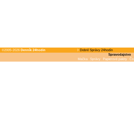
©2005-2026
Denník 24hodin
Dobré Správy 24hodín
Spravodajstvo
Mačka
Správy
Papierové palety
Čo 