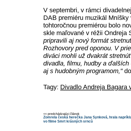
V septembri, v rámci divadelne
DAB premiéru muzikál Mníšky v
tohtoročnou premiérou bolo n
skle maľované v réžii Ondreja 
pripravili aj nový formát stret
Rozhovory pred oponou. V pri
diváci mohli už dvakrát stretn
divadla, filmu, hudby a ďalších
aj s hudobným programom,"
do
Tagy:
Divadlo Andreja Bagara v
<< predchádzajúci článok
Zomrela česká herečka Jana Synková, hrala napríkl
vo filme Smrt krásných srnců