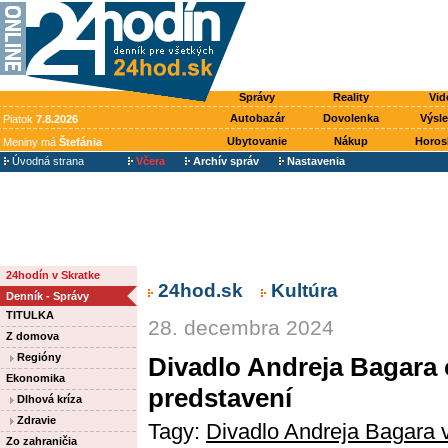
Správy
Reality
Vid
Autobazár
Dovolenka
Výsl
Piatok
7.8.2026
Ubytovanie
Nákup
Horos
Meniny má
Štefánia
Úvodná strana
Včera
Archív správ
Nastavenia
24hodín v Skratke
24hod.sk
Kultúra
Denník - Správy
TITULKA
28. decembra 2024
Z domova
Regióny
Divadlo Andreja Bagara 
Ekonomika
predstavení
Dlhová kríza
Zdravie
Tagy:
Divadlo Andreja Bagara v
Zo zahraničia