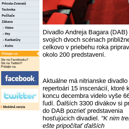
Príroda-Zvieratá
Technika
Počítače
Zábava
Video
Divadlo Andreja Bagara (DAB) v
Hry
svojich dvoch scénach približn
Karikatúry
celkovo v priebehu roka priprav
Kohn
okolo 200 predstavení.
Pridajte sa
Ste na Facebooku?
Ste na Twitteri?
Pridajte sa.
Aktuálne má nitrianske divadlo
repertoári 15 inscenácií, ktoré 
koncu decembra videlo vyše 6
ľudí. Ďalších 3300 divákov si pr
Mobilná verzia
do DAB pozrieť predstavenia
hosťujúcich divadiel.
"K nim tr
ešte pripočítať ďalších