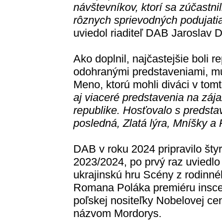
návštevníkov, ktorí sa zúčastnil
rôznych sprievodných podujati
uviedol riaditeľ DAB Jaroslav 
Ako doplnil, najčastejšie boli 
odohranými predstaveniami, mu
Meno, ktorú mohli diváci v tomt
aj viaceré predstavenia na zá
republike. Hosťovalo s predst
posledná, Zlatá lýra, Mníšky a
DAB v roku 2024 pripravilo štyr
2023/2024, po prvý raz uviedlo
ukrajinskú hru Scény z rodinného
Romana Poláka premiéru inscen
poľskej nositeľky Nobelovej cen
názvom Mordorys.