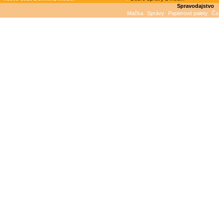
Spravodajstvo
Mačka
Správy
Papierové palety
Čo 