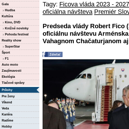
Tagy:
Ficova vláda 2023 - 202
Gala
oficiálna návšteva
Premiér Slov
Hudba
Kultúra
Kino, DVD
Predseda vlády Robert Fico 
Knižné novinky
oficiálnu návštevu Arménska
Pohoda festival
Vahagnom Chačaturjanom aj .
Reality show
SuperStar
Šport
Zdieľať
F1
Auto moto
Zaujímavosti
Ekológia
Tlačové správy
Prílohy
Pre ženy
Víkend
Veda
Kariéra
Radíme
Hobby