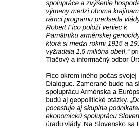
spolupráce a zvýšenie hospodá
výmeny medzi oboma krajinami
rámci programu predseda vlád
Robert Fico položí veniec k
Pamätníku arménskej genocídy
ktorá si medzi rokmi 1915 a 19
vyžiadala 1,5 milióna obetí,“
pri
Tlačový a informačný odbor Úr
Fico okrem iného počas svojej 
Dialogue. Zamerané bude na s
spoluprácu Arménska a Európsk
budú aj geopolitické otázky.
„D
pocestuje aj skupina podnikateľ
ekonomickú spoluprácu Slovens
úradu vlády. Na Slovensko sa Ro