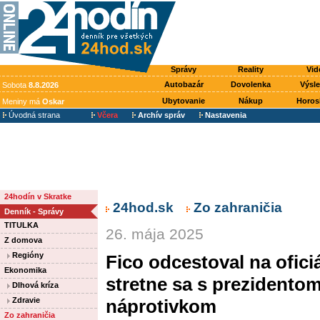
Správy
Reality
Vid
Autobazár
Dovolenka
Výsl
Sobota
8.8.2026
Ubytovanie
Nákup
Horos
Meniny má
Oskar
Úvodná strana
Včera
Archív správ
Nastavenia
24hodín v Skratke
24hod.sk
Zo zahraničia
Denník - Správy
TITULKA
26. mája 2025
Z domova
Regióny
Fico odcestoval na ofic
Ekonomika
stretne sa s prezidento
Dlhová kríza
Zdravie
náprotivkom
Zo zahraničia