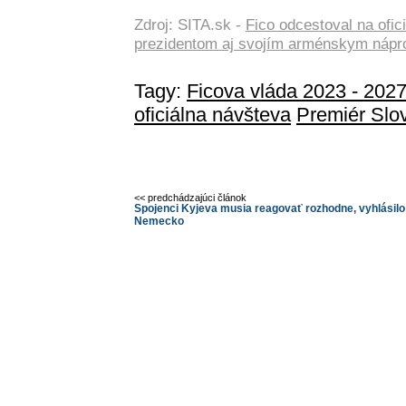
Zdroj: SITA.sk -
Fico odcestoval na ofic
prezidentom aj svojím arménskym nápr
Tagy:
Ficova vláda 2023 - 202
oficiálna návšteva
Premiér Slov
<< predchádzajúci článok
Spojenci Kyjeva musia reagovať rozhodne, vyhlásilo
Nemecko