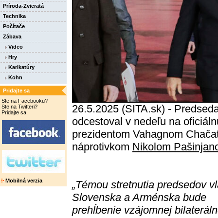
Príroda-Zvieratá
Technika
Počítače
Zábava
Video
Hry
Karikatúry
Kohn
Pridajte sa
Ste na Facebooku?
26.5.2025 (SITA.sk) - Predseda
Ste na Twitteri?
Pridajte sa.
odcestoval v nedeľu na oficiál
prezidentom Vahagnom Chačat
náprotivkom
Nikolom Pašinja
Mobilná verzia
„Témou stretnutia predsedov v
Slovenska a Arménska bude
prehĺbenie vzájomnej bilateráln