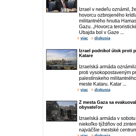
Izrael v nedeľu oznámil, ž
hovorcu ozbrojeného krídl
militantného hnutia Hamas
Gazu. „Hovorca teroristic
Ubajda bol v Gaze ...
viac
diskusia
Izrael podnikol útok proti
Katare
Izraelská armáda oznámila,
proti vysokopostaveným p
palestínskeho militantné
meste Kataru. Katar ...
viac
diskusia
Z mesta Gaza sa evakuovalo
obyvateľov
Izraelská armáda v sobotu
niekoľko týždňov od zinte
najväčšie mestské centrum
viac
diskusia