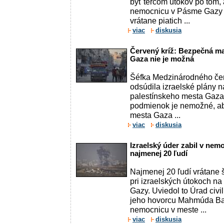
byť terčom útokov po tom, 
nemocnicu v Pásme Gazy z
vrátane piatich ...
viac
diskusia
Červený kríž: Bezpečná m
Gaza nie je možná
Šéfka Medzinárodného čer
odsúdila izraelské plány
palestínskeho mesta Gaza
podmienok je nemožné, a
mesta Gaza ...
viac
diskusia
Izraelský úder zabil v ne
najmenej 20 ľudí
Najmenej 20 ľudí vrátane 
pri izraelských útokoch 
Gazy. Uviedol to Úrad civi
jeho hovorcu Mahmúda Bas
nemocnicu v meste ...
viac
diskusia