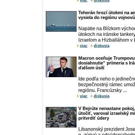
viac
diskusia
Teherán hrozí útokmi na am
vysiela do regiónu vojnovú
Napätie na Blízkom východ
útokoch na iránske tankery
Izraelom a Hizballáhom v 
viac
diskusia
Macron oceňuje Trumpovu 
dosiahnutie“ prímeria s Ir
ďalšom úsilí
Ide podľa neho o jedinečnú 
bezpečnostný rámec umožňu
regiónu. Francúzsky ...
viac
diskusia
V Bejrúte nenastane pokoj
útočiť, varoval izraelský mi
pritvrdiť údery
Libanonský prezident Jose
o „zúrivú a odsúdeniahodn