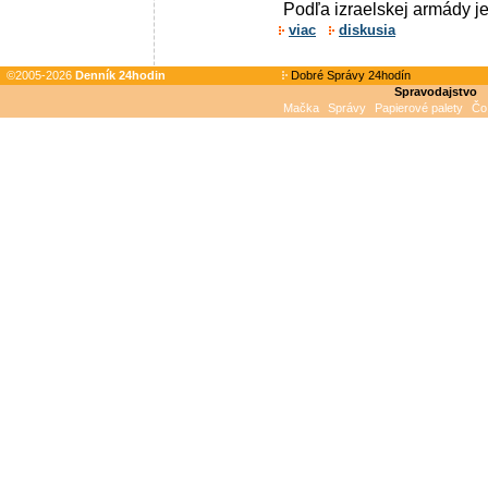
Podľa izraelskej armády jej
viac
diskusia
©2005-2026
Denník 24hodin
Dobré Správy 24hodín
Spravodajstvo
Mačka
Správy
Papierové palety
Čo 