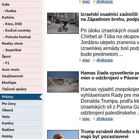
viac
diskusia
Gala
Hudba
Izraelskí osadníci zaútočil
Kultúra
na Západnom brehu, podpá
Kino, DVD
Pri útoku izraelských osa
Knižné novinky
Chírbet al-Túba na okup
Pohoda festival
Jordánu utrpelo zranenia v
Reality show
izraelskej armády boli po
SuperStar
bude predmetom ...
Šport
viac
diskusia
F1
Auto moto
Hamas žiada vysvetlenie p
Zaujímavosti
mier o odzbrojení v Pásm
Ekológia
Hamas vyjadril znepokoje
Tlačové správy
vyhláseniami Rady pre mi
Prílohy
Donalda Trumpa, podľa kto
Pre ženy
izraelských síl z Pásma 
Víkend
odzbrojení palestínskeho ..
Veda
viac
diskusia
Kariéra
Radíme
Trump oznámil dohodu s Iz
majú byť pozastavené
Hobby