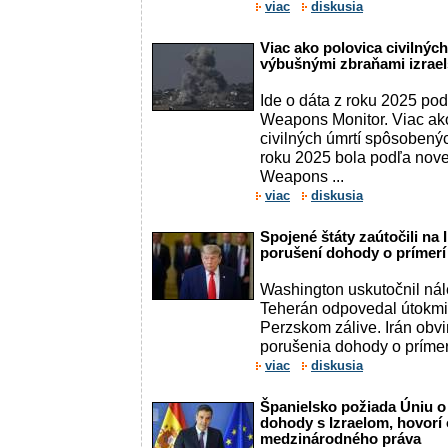
viac
diskusia
Viac ako polovica civilných
výbušnými zbraňami izrae
Ide o dáta z roku 2025 po
Weapons Monitor. Viac ak
civilných úmrtí spôsoben
roku 2025 bola podľa nove
Weapons ...
viac
diskusia
Spojené štáty zaútočili na 
porušení dohody o prímerí
Washington uskutočnil nál
Teherán odpovedal útokmi 
Perzskom zálive. Irán obvi
porušenia dohody o prímerí
viac
diskusia
Španielsko požiada Úniu o
dohody s Izraelom, hovorí
medzinárodného práva