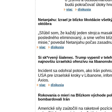
budú pokračovať útoky hnut
viac
diskusia
Netanjahu: Izrael je blízko likvidácie všetk
októbra
„Sľúbil som, že každý jeden strojca masa
posledného eliminovaný, a sme veľmi blíz
misie,“ povedal Netanjahu počas zasadnut
viac
diskusia
Si sk*rvený šialenec. Trump vypenil v tel
najnovšiu izraelskú ofenzívu na libanons
Incident sa odohral potom, ako Irán pohro
USA pre izraelské kroky v Libanone, infor
Axios.
viac
diskusia
Rokovania o mieri na Blízkom východe pok
bombardovali Irán
Americké sily zaútočili na raketové pozíci