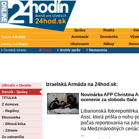
Správy
Reality
Vid
Autobazár
Dovolenka
Výsl
Sobota
8.8.2026
Ubytovanie
Nákup
Horos
Meniny má
Oskar
Úvodná strana
Včera
Archív správ
Nastavenia
Izraelská Armáda na 24hod.sk:
24hodín v Skratke
Denník - Správy
Novinárka AFP Christina A
TITULKA
ocenenie za slobodu tlače
Z domova
Libanonská fotoreportérka
Regióny
Assi, ktorá prišla o nohu 
Ekonomika
počas reportovania na ju
Dlhová kríza
na Medzinárodných cenách
Zdravie
...
Zo zahraničia