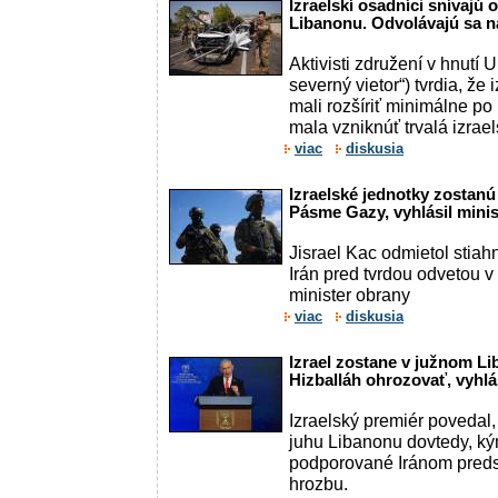
Izraelskí osadníci snívajú 
Libanonu. Odvolávajú sa n
Aktivisti združení v hnutí 
severný vietor“) tvrdia, že
mali rozšíriť minimálne po r
mala vzniknúť trvalá izraels
viac
diskusia
Izraelské jednotky zostanú 
Pásme Gazy, vyhlásil mini
Jisrael Kac odmietol stiahn
Irán pred tvrdou odvetou v
minister obrany
viac
diskusia
Izrael zostane v južnom L
Hizballáh ohrozovať, vyhlá
Izraelský premiér povedal,
juhu Libanonu dovtedy, ký
podporované Iránom pred
hrozbu.