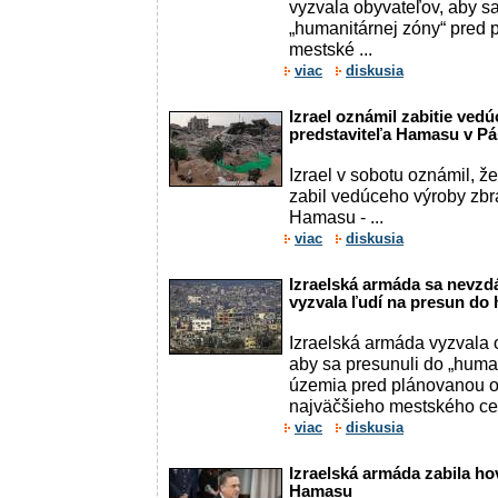
vyzvala obyvateľov, aby sa
„humanitárnej zóny“ pred 
mestské ...
viac
diskusia
Izrael oznámil zabitie ved
predstaviteľa Hamasu v P
Izrael v sobotu oznámil, ž
zabil vedúceho výroby zbr
Hamasu - ...
viac
diskusia
Izraelská armáda sa nevzd
vyzvala ľudí na presun do
Izraelská armáda vyzvala
aby sa presunuli do „huma
územia pred plánovanou o
najväčšieho mestského cen
viac
diskusia
Izraelská armáda zabila ho
Hamasu