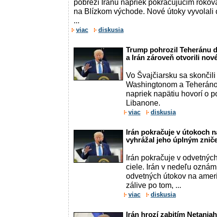
pobreží Iránu napriek pokračujúcim rokov
na Blízkom východe. Nové útoky vyvolali
...
viac
diskusia
Trump pohrozil Teheránu ď
a Irán zároveň otvorili nov
Vo Švajčiarsku sa skončil
Washingtonom a Teheráno
napriek napätiu hovorí o po
Libanone.
viac
diskusia
Irán pokračuje v útokoch n
vyhrážal jeho úplným znič
Irán pokračuje v odvetnýc
ciele. Irán v nedeľu oznámi
odvetných útokov na amer
zálive po tom, ...
viac
diskusia
Irán hrozí zabitím Netanjah