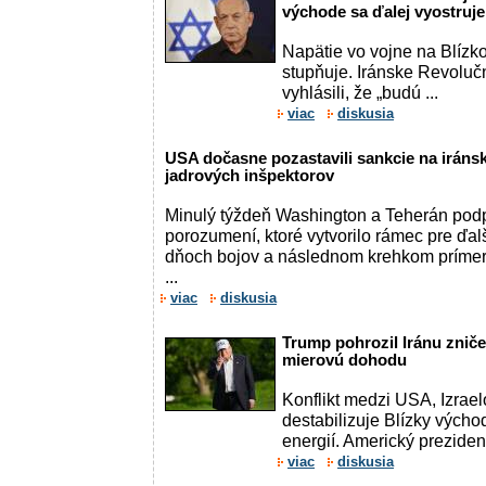
východe sa ďalej vyostruje
Napätie vo vojne na Blízk
stupňuje. Iránske Revoluč
vyhlásili, že „budú ...
viac
diskusia
USA dočasne pozastavili sankcie na iráns
jadrových inšpektorov
Minulý týždeň Washington a Teherán po
porozumení, ktoré vytvorilo rámec pre ďal
dňoch bojov a následnom krehkom prímer
...
viac
diskusia
Trump pohrozil Iránu zniče
mierovú dohodu
Konflikt medzi USA, Izrae
destabilizuje Blízky výcho
energií. Americký preziden
viac
diskusia