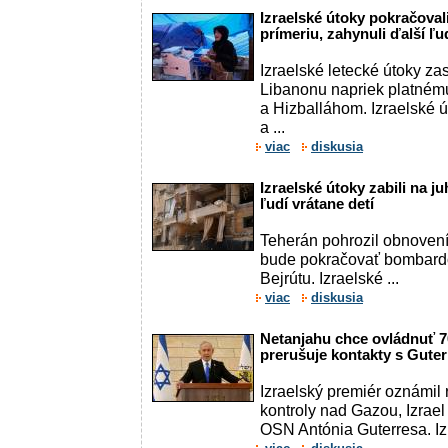
Izraelské útoky pokračoval
prímeriu, zahynuli ďalší ľu
Izraelské letecké útoky za
Libanonu napriek platnému
a Hizballáhom. Izraelské ú
a ...
viac
diskusia
Izraelské útoky zabili na 
ľudí vrátane detí
Teherán pohrozil obnovení
bude pokračovať bombard
Bejrútu. Izraelské ...
viac
diskusia
Netanjahu chce ovládnuť 
prerušuje kontakty s Gute
Izraelský premiér oznámil 
kontroly nad Gazou, Izrael
OSN Antónia Guterresa. Iz