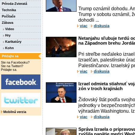
Príroda-Zvieratá
Trump oznámil dohodu. Am
Technika
Trump v sobotu oznámil, že
Počítače
dohodli ...
Zábava
viac
diskusia
Video
Hry
Netanjahu sľubuje tvrdú o
Karikatúry
na Západnom brehu Jordá
Kohn
Pri streľbe neďaleko izrae
Pridajte sa
Izraelčan, palestínske úra
Ste na Facebooku?
Palestínčanov. Izraelský p
Ste na Twitteri?
Pridajte sa.
viac
diskusia
Izrael odmieta stiahnuť v
zón v troch krajinách
Židovský štát podľa svojh
jednotky v bezpečnostných
výhradám Washingtonu. Izr
Mobilná verzia
viac
diskusia
Správa Izraela o pripravo
zvýšila napätie medzi Wa