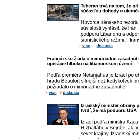
Teherán trvá na tom, že pr
súčasťou dohody o ukonče
Hovorca iránskeho rezortu 
súvislosti vyhlásil, že Irán
podporu Libanonu a odporu
sionistického režimu“. Iráns
viac
diskusia
Francúzsko žiada o mimoriadne zasadnuti
operácie hlboko na libanonskom území
Podľa premiéra Netanjahua je Izrael po o
hradu Beaufort silnejší než kedykoľvek p
požiadalo o mimoriadne zasadnutie
viac
diskusia
Izraelský minister obrany p
tvrdí, že má podporu USA
Izrael podľa ministra Kac
Hizballáhu v Bejrúte, ak 
sever krajiny. Izraelský mi