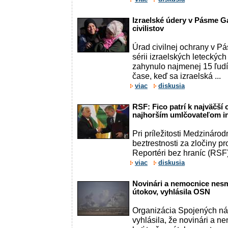
Izraelské údery v Pásme Ga
civilistov
Úrad civilnej ochrany v Pá
sérii izraelských leteckýc
zahynulo najmenej 15 ľudí.
čase, keď sa izraelská ...
viac
diskusia
RSF: Fico patrí k najväčší
najhorším umlčovateľom in
Pri príležitosti Medzinár
beztrestnosti za zločiny p
Reportéri bez hraníc (RSF) z
viac
diskusia
Novinári a nemocnice nes
útokov, vyhlásila OSN
Organizácia Spojených ná
vyhlásila, že novinári a n