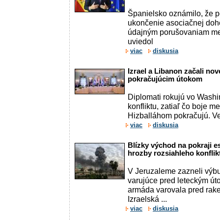
Španielsko oznámilo, že 
ukončenie asociačnej doho
údajným porušovaniam me
uviedol
viac
diskusia
Izrael a Libanon začali no
pokračujúcim útokom
Diplomati rokujú vo Washi
konfliktu, zatiaľ čo boje m
Hizballáhom pokračujú. Ve
viac
diskusia
Blízky východ na pokraji es
hrozby rozsiahleho konflik
V Jeruzaleme zazneli výbuc
varujúce pred leteckým út
armáda varovala pred rake
Izraelská ...
viac
diskusia