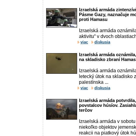
Izraelská armáda zintenzív
Pásme Gazy, naznačuje mož
proti Hamasu
Izraelská armáda oznámila
aktivitu“ v dvoch oblastia
viac
diskusia
Izraelská armáda oznámila,
na skladisko zbraní Hamasu
Izraelská armáda oznámila
letecký útok na skladisko z
palestínska ...
viac
diskusia
Izraelská armáda potvrdila
povstalcov húsíov. Zasiahl
terčov
Izraelská armáda v sobotu 
niekoľko objektov jemensk
reakcii na piatkový útok h