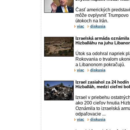
Časť amerických predstavi
môže ovplyvniť Trumpovo 
útokoch na Irán.
viac
diskusia
Izraelská armáda oznámila 
Hizballáhu na juhu Libano
Útok sa odohral napriek p
Rokovania o trvalom ukon
a Libanonom pokračujú.
viac
diskusia
Izrael zasiahol za 24 hodín
Hizballáh, medzi cieľmi bol
Izrael v priebehu ostatnýc
ako 200 cieľov hnutia Hiz
Oznámila to izraelská armá
odpaľovacie ...
viac
diskusia