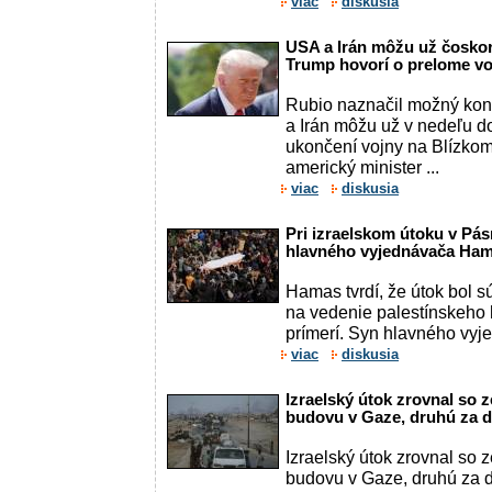
viac
diskusia
USA a Irán môžu už čosko
Trump hovorí o prelome vo
Rubio naznačil možný koni
a Irán môžu už v nedeľu 
ukončení vojny na Blízkom
americký minister ...
viac
diskusia
Pri izraelskom útoku v Pá
hlavného vyjednávača Ha
Hamas tvrdí, že útok bol s
na vedenie palestínskeho 
prímerí. Syn hlavného vyje
viac
diskusia
Izraelský útok zrovnal so
budovu v Gaze, druhú za d
Izraelský útok zrovnal so
budovu v Gaze, druhú za d