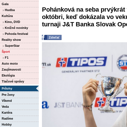
Gala
Pohánková na seba prvýkrát 
Hudba
októbri, keď dokázala vo ve
Kultúra
Kino, DVD
turnaji J&T Banka Slovak Ope
Knižné novinky
Pohoda festival
Zdieľať
Reality show
SuperStar
Šport
F1
Auto moto
Zaujímavosti
Ekológia
Tlačové správy
Prílohy
Pre ženy
Víkend
Veda
Kariéra
Radíme
Hobby