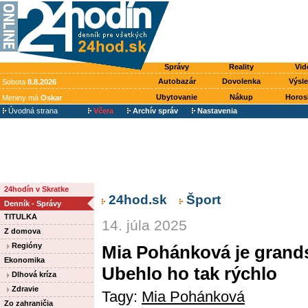
Správy
Reality
Vid
Autobazár
Dovolenka
Výsl
Sobota
8.8.2026
Ubytovanie
Nákup
Horos
Meniny má
Oskar
Úvodná strana
Včera
Archív správ
Nastavenia
24hodín v Skratke
24hod.sk
Šport
Denník - Správy
TITULKA
14. júla 2025
Z domova
Regióny
Mia Pohánková je gran
Ekonomika
Ubehlo ho tak rýchlo
Dlhová kríza
Zdravie
Tagy:
Mia Pohánková
Zo zahraničia