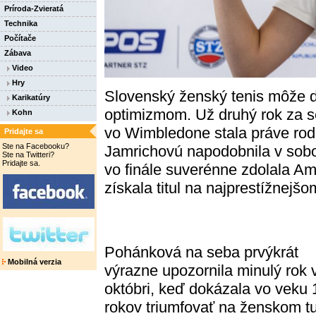
Príroda-Zvieratá
Technika
Počítače
Zábava
Video
Hry
Slovenský ženský tenis môže d
Karikatúry
optimizmom. Už druhý rok za se
Kohn
vo Wimbledone stala práve rod
Pridajte sa
Ste na Facebooku?
Jamrichovú napodobnila v sobo
Ste na Twitteri?
Pridajte sa.
vo finále suverénne zdolala Am
získala titul na najprestížnejš
Pohánková na seba prvýkrát
Mobilná verzia
výrazne upozornila minulý rok 
októbri, keď dokázala vo veku 
rokov triumfovať na ženskom tu