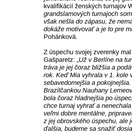
kvalifikácií ženských turnajov 
grandslamových turnajoch som
však nešla do zápasu, že nem
dokáže motivovať a je to pre 
Pohánková.
Z úspechu svojej zverenky mal r
Gašparetz: „
Už v Berlíne na tur
tráva je jej čoraz bližšia a po
rok. Keď Mia vyhrala v 1. kole
sebavedomejšia a pokojnejšia. 
Brazílčankou Nauhany Lemeovo
bola čoraz hladnejšia po úspec
chce turnaj vyhrať a nenechala
veľmi dobre mentálne, pripraven
z jej obrovského úspechu, ale j
ďalšia, budeme sa snažiť dosi