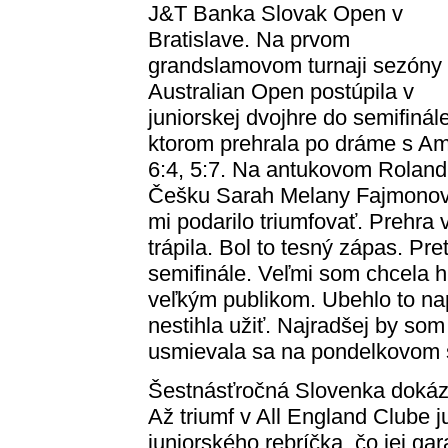
J&T Banka Slovak Open v
Bratislave. Na prvom
grandslamovom turnaji sezóny
Australian Open postúpila v
juniorskej dvojhre do semifinále
ktorom prehrala po dráme s Am
6:4, 5:7. Na antukovom Roland
Češku Sarah Melany Fajmonovú 
mi podarilo triumfovať. Prehra 
trápila. Bol to tesný zápas. Pr
semifinále. Veľmi som chcela h
veľkým publikom. Ubehlo to nap
nestihla užiť. Najradšej by som 
usmievala sa na pondelkovom s
Šestnásťročná Slovenka dokáza
Až triumf v All England Clube j
juniorského rebríčka, čo jej ga