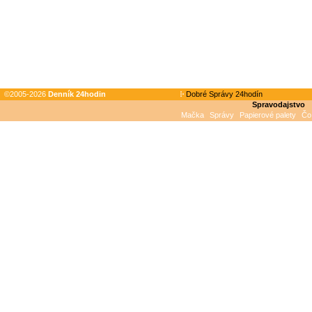
©2005-2026
Denník 24hodin
Dobré Správy 24hodín
Spravodajstvo
Mačka
Správy
Papierové palety
Čo 