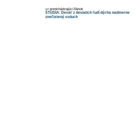
<< predchádzajúci článok
ŠTÚDIA: Deväť z desiatich ľudí dýcha nadmerne
znečistený vzduch