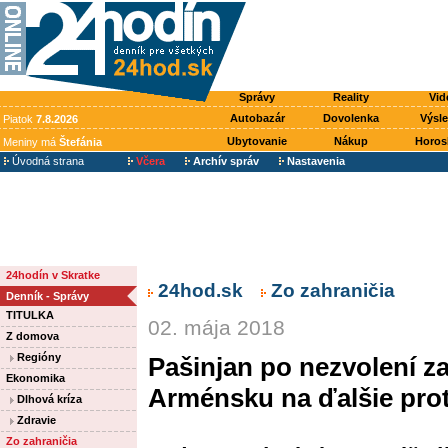
Správy
Reality
Vid
Autobazár
Dovolenka
Výsl
Piatok
7.8.2026
Ubytovanie
Nákup
Horos
Meniny má
Štefánia
Úvodná strana
Včera
Archív správ
Nastavenia
24hodín v Skratke
24hod.sk
Zo zahraničia
Denník - Správy
TITULKA
02. mája 2018
Z domova
Regióny
Pašinjan po nezvolení za
Ekonomika
Arménsku na ďalšie pro
Dlhová kríza
Zdravie
Zo zahraničia