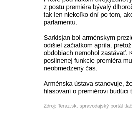
z postu premiéra bývalý dlhoro
tak len niekoľko dní po tom, ako
parlamentu.
Sarkisjan bol arménskym prezi
odišiel začiatkom apríla, pret
obdobiach nemohol zastávať. Kri
posilnenej funkcie premiéra m
neobmedzený čas.
Arménska ústava stanovuje, že
hlasovaní o premiérovi budúci 
Zdroj:
Teraz.sk
, spravodajský portál tl