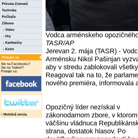
Príroda-Zvieratá
Technika
Počítače
Zábava
Video
Vodca arménskeho opozičného 
Hry
TASR/AP
Karikatúry
Kohn
Jerevan 2. mája (TASR) - Vodca
Arménsku Nikol Pašinjan vyzval
Pridajte sa
Ste na Facebooku?
aby v stredu zablokovali všetk
Ste na Twitteri?
Pridajte sa.
Reagoval tak na to, že parlame
nového premiéra, informovala 
Opozičný líder nezískal v
zákonodarnom zbore, v ktoro
Mobilná verzia
väčšinu vládnuca Republikáns
strana, dostatok hlasov. Po