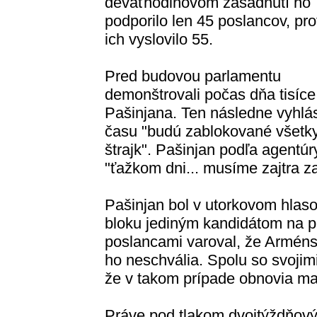
deväťhodinovom zasadnutí ho
podporilo len 45 poslancov, pro
ich vyslovilo 55.
Pred budovou parlamentu
demonštrovali počas dňa tisíc
Pašinjana. Ten následne vyhlás
času "budú zablokované všetky
štrajk". Pašinjan podľa agentúr
"ťažkom dni... musíme zajtra z
Pašinjan bol v utorkovom hlas
bloku jediným kandidátom na p
poslancami varoval, že Arménsk
ho neschvália. Spolu so svojim
že v takom prípade obnovia ma
Práve pod tlakom dvojtýždňovýc