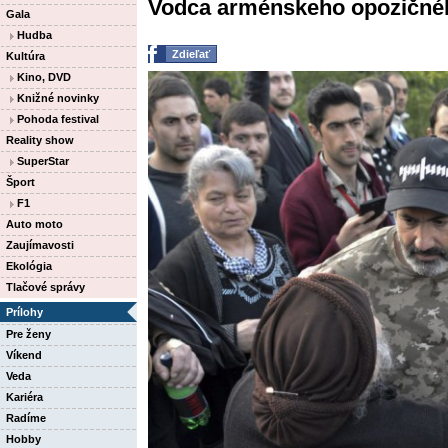
Vodca arménskeho opozičného
Gala
Hudba
Zdieľať
Kultúra
Kino, DVD
Knižné novinky
Pohoda festival
Reality show
SuperStar
Šport
F1
Auto moto
Zaujímavosti
Ekológia
Tlačové správy
Prílohy
Pre ženy
Víkend
Veda
Kariéra
Radíme
Hobby