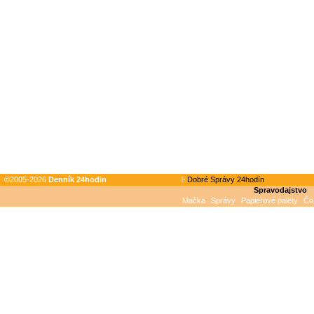
©2005-2026
Denník 24hodin
Dobré Správy 24hodín
Spravodajstvo
Mačka
Správy
Papierové palety
Čo 