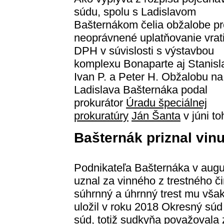
súdu, spolu s Ladislavom
Bašternákom čelia obžalobe pr
neoprávnené uplatňovanie vrat
DPH v súvislosti s výstavbou
komplexu Bonaparte aj Stanisla
Ivan P. a Peter H. Obžalobu na
Ladislava Bašternáka podal
prokurátor
Úradu špeciálnej
prokuratúry
Ján Šanta
v júni to
Bašternák priznal vin
Podnikateľa Bašternáka v augu
uznal za vinného z trestného č
súhrnný a úhrnný trest mu však
uložil v roku 2018 Okresný súd B
súd, totiž sudkyňa považovala 