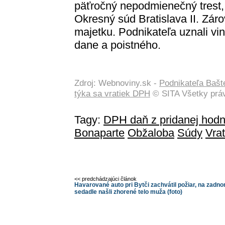
päťročný nepodmienečný trest, 
Okresný súd Bratislava II. Záro
majetku. Podnikateľa uznali vi
dane a poistného.
Zdroj: Webnoviny.sk -
Podnikateľa Bašt
týka sa vratiek DPH
© SITA Všetky prá
Tagy:
DPH daň z pridanej hodn
Bonaparte
Obžaloba
Súdy
Vra
<< predchádzajúci článok
Havarované auto pri Bytči zachvátil požiar, na zadn
sedadle našli zhorené telo muža (foto)