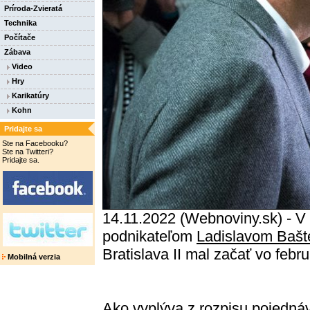
Príroda-Zvieratá
Technika
Počítače
Zábava
Video
Hry
Karikatúry
Kohn
Pridajte sa
Ste na Facebooku?
Ste na Twitteri?
Pridajte sa.
14.11.2022 (Webnoviny.sk) - V 
podnikateľom
Ladislavom Baš
Bratislava II mal začať vo febr
Mobilná verzia
Ako vyplýva z rozpisu pojedná