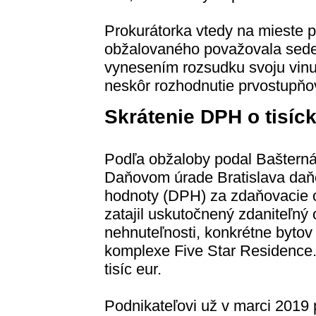
Prokurátorka vtedy na mieste 
obžalovaného považovala sedem
vynesením rozsudku svoju vinu 
neskôr rozhodnutie prvostupňov
Skrátenie DPH o tisíc
Podľa obžaloby podal Bašterná
Daňovom úrade Bratislava daňo
hodnoty (DPH) za zdaňovacie o
zatajil uskutočnený zdaniteľný
nehnuteľnosti, konkrétne byto
komplexe Five Star Residence.
tisíc eur.
Podnikateľovi už v marci 2019 p