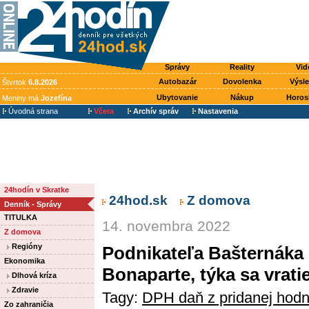
Správy
Reality
Vid
Autobazár
Dovolenka
Výsl
Štvrtok
6.8.2026
Ubytovanie
Nákup
Horos
Meniny má
Jozefína
Úvodná strana
Včera
Archív správ
Nastavenia
24hodín v Skratke
24hod.sk
Z domova
Denník - Správy
TITULKA
14. novembra 2022
Z domova
Regióny
Podnikateľa Bašternáka 
Ekonomika
Bonaparte, týka sa vrat
Dlhová kríza
Zdravie
Tagy:
DPH daň z pridanej hodn
Zo zahraničia