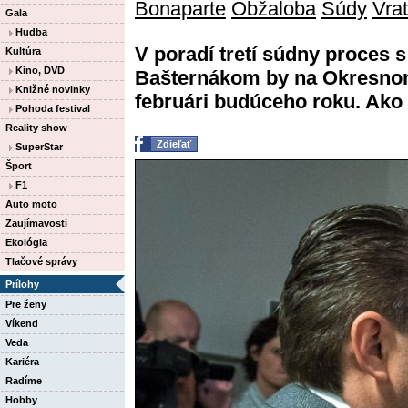
Bonaparte
Obžaloba
Súdy
Vra
Gala
Hudba
V poradí tretí súdny proces
Kultúra
Kino, DVD
Bašternákom by na Okresnom 
Knižné novinky
februári budúceho roku. Ako v
Pohoda festival
Reality show
Zdieľať
SuperStar
Šport
F1
Auto moto
Zaujímavosti
Ekológia
Tlačové správy
Prílohy
Pre ženy
Víkend
Veda
Kariéra
Radíme
Hobby