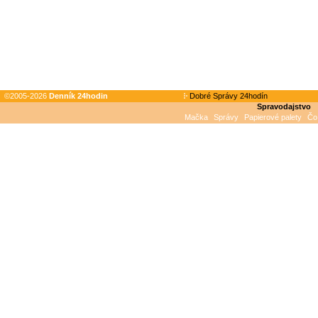
©2005-2026
Denník 24hodin
Dobré Správy 24hodín
Spravodajstvo
Mačka
Správy
Papierové palety
Čo 