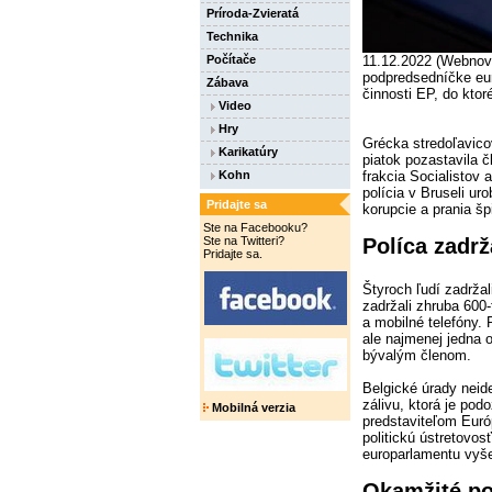
Príroda-Zvieratá
Technika
Počítače
11.12.2022 (Webnov
podpredsedníčke eur
Zábava
činnosti EP, do ktor
Video
Hry
Grécka stredoľavic
Karikatúry
piatok pozastavila č
Kohn
frakcia Socialistov
polícia v Bruseli uro
Pridajte sa
korupcie a prania š
Ste na Facebooku?
Ste na Twitteri?
Políca zadrž
Pridajte sa.
Štyroch ľudí zadržal
zadržali zhruba 600-
a mobilné telefóny. 
ale najmenej jedna 
bývalým členom.
Belgické úrady neide
zálivu, ktorá je pod
Mobilná verzia
predstaviteľom Eur
politickú ústretovos
europarlamentu vyše
Okamžité po