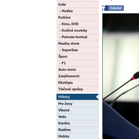
Gala
Zdieľať
Hudba
Kultúra
Kino, DVD
Knižné novinky
Pohoda festival
Reality show
SuperStar
Šport
F1
Auto moto
Zaujímavosti
Ekológia
Tlačové správy
Prílohy
Pre ženy
Víkend
Veda
Kariéra
Radíme
Hobby