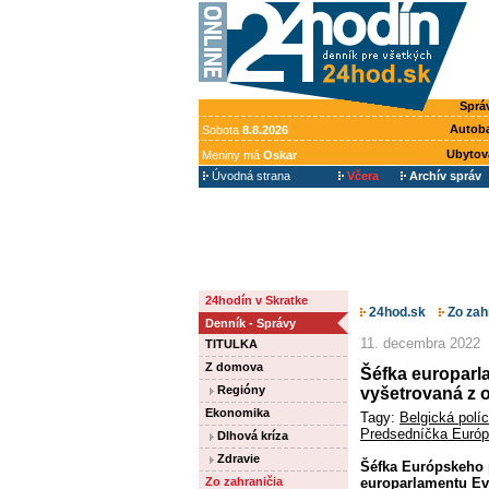
Sprá
Autob
Sobota
8.8.2026
Ubytov
Meniny má
Oskar
Úvodná strana
Včera
Archív správ
24hodín v Skratke
24hod.sk
Zo zah
Denník - Správy
11. decembra 2022
TITULKA
Z domova
Šéfka europarla
Regióny
vyšetrovaná z 
Ekonomika
Tagy:
Belgická políc
Predsedníčka Európ
Dlhová kríza
Zdravie
Šéfka Európskeho 
Zo zahraničia
europarlamentu Eve