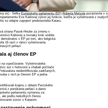
iny.sk) - Šéfka
Európskeho parlamentu (EP)
Roberta Metsola
pozastavila v s
oparlamentu Eve Kailiovej výkon jej funkcie, keďže je vyšetrovaná z ovplyv
ého sú údajne zapojení predstavitelia Kataru.
ová strana Pasok-Hnutie za zmenu v
lenstvo Kailiovej a rovnaký krok urobila
 a demokratov v EP po tom, ako belgická
bila 16 razií v rámci vyšetrovania
pinavých peňazí.
ala aj členov EP
i na vypočúvanie. Vyšetrovatelia
tisíc eur v hotovosti a zhabali počítače
Prokuratúra neidentifikovala zadržaných,
osoba z nich je členom EP a jedna
ntifikovali krajinu z oblasti Perzského
ozrivá z ponúkania peňazí a darov
ópskeho parlamentu výmenou za
ť, ale podľa niekoľkých členov
trovanie súvisí s Katarom.
zastavenie právomoci