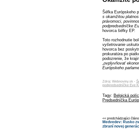
Šéfka Európskeho p
s okamžitou platnos
právomoci, povinnost
podpredsedníčke Eu
hovorca šéfky EP.
Toto rozhodnutie bolo
vyšetrovanie uskuto
hovorca bez poskytn
prokuratúra po piatk
podozrenie, že kraji
„
ovplyvňovať ekonom
Európskeho parlame
Zdroj: Webnoviny.sk -
Š
podpredsedníčke Eve Kai
Tagy:
Belgická políc
Predsedníčka Európ
<< predchádzajúci člán
Medvedev: Rusko zvy
zbraní novej generác