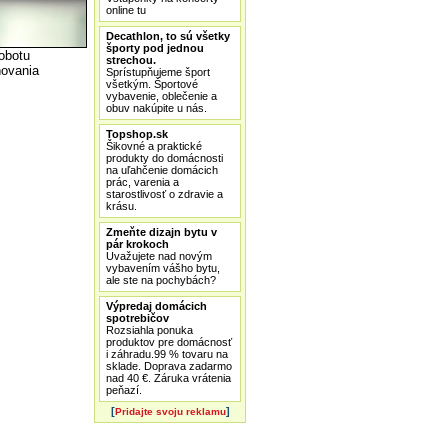
online tu
Decathlon, to sú všetky
športy pod jednou
obotu
strechou.
ňovania
Sprístupňujeme šport
všetkým. Športové
vybavenie, oblečenie a
obuv nakúpite u nás.
Topshop.sk
Šikovné a praktické
produkty do domácnosti
na uľahčenie domácich
prác, varenia a
starostlivosť o zdravie a
krásu.
Zmeňte dizajn bytu v
pár krokoch
Uvažujete nad novým
vybavením vášho bytu,
ale ste na pochybách?
Výpredaj domácich
spotrebičov
Rozsiahla ponuka
produktov pre domácnosť
i záhradu.99 % tovaru na
sklade. Doprava zadarmo
nad 40 €. Záruka vrátenia
peňazí.
[
]
Pridajte svoju reklamu