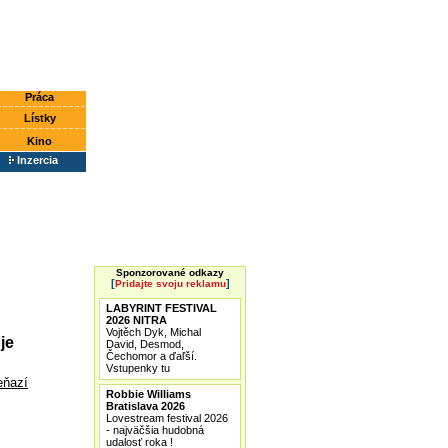
Práca
Lístky
Kino
Inzercia
Sponzorované odkazy
[
]
Pridajte svoju reklamu
LABYRINT FESTIVAL
2026 NITRA
Vojtěch Dyk, Michal
je
David, Desmod,
Čechomor a ďaľší.
Vstupenky tu
eňazí
Robbie Williams
Bratislava 2026
Lovestream festival 2026
- najväčšia hudobná
udalosť roka !