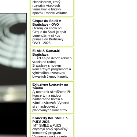
Headlinerom, ktorý
rozvášni všetkých
fanúšikov je britský
spevák Robbie Williams
Cirque du Soleil v
Bratislave - OVO
Očarujúca show od
Cirque du Soleil je späť!
Legendárny cirkus
prináša do Bratislavy
OVO - 2026
ELÁN & Kamaráti –
Bratislava
ELÁN sa po dvoch rokoch
vracia do rodnej
Bratislavy s novým
koncertným programom a
výnimočnou zostavou
bývalých členov kapely.
Exluzívne koncerty na
zámku
Aj tento rok si môžete užiť
koncerty na nádvorí
nádherného hotela a
zámku zároveň. Vyberte
si z nasledovných
plánovaných koncertov.
Koncerty IMT SMILE a
PUĽS 2026
IMT SMILE a PUĽS
chystajú nový spoločný
koncertný program.
Vstupenky na koncerty