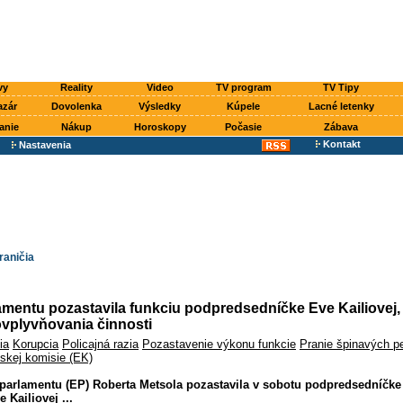
vy
Reality
Video
TV program
TV Tipy
azár
Dovolenka
Výsledky
Kúpele
Lacné letenky
anie
Nákup
Horoskopy
Počasie
Zábava
Kontakt
Nastavenia
raničia
mentu pozastavila funkciu podpredsedníčke Eve Kailiovej, 
ovplyvňovania činnosti
ia
Korupcia
Policajná razia
Pozastavenie výkonu funkcie
Pranie špinavých p
skej komisie (EK)
parlamentu (EP) Roberta Metsola pozastavila v sobotu podpredsedníčke
 Kailiovej ...