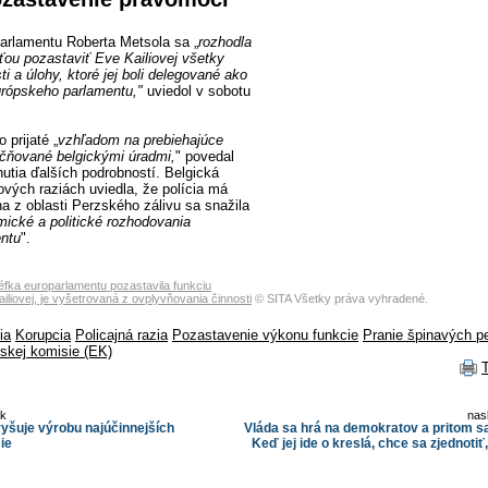
arlamentu Roberta Metsola sa „
rozhodla
ťou pozastaviť Eve Kailiovej všetky
i a úlohy, ktoré jej boli delegované ako
rópskeho parlamentu,"
uviedol v sobotu
 prijaté „
vzhľadom na prebiehajúce
čňované belgickými úradmi,
" povedal
utia ďalších podrobností. Belgická
ových raziách uviedla, že polícia má
na z oblasti Perzského zálivu sa snažila
ické a politické rozhodovania
ntu
".
éfka europarlamentu pozastavila funkciu
liovej, je vyšetrovaná z ovplyvňovania činnosti
© SITA Všetky práva vyhradené.
ia
Korupcia
Policajná razia
Pozastavenie výkonu funkcie
Pranie špinavých p
skej komisie (EK)
ok
nas
šuje výrobu najúčinnejších
Vláda sa hrá na demokratov a pritom sa 
ie
Keď jej ide o kreslá, chce sa zjednotiť,