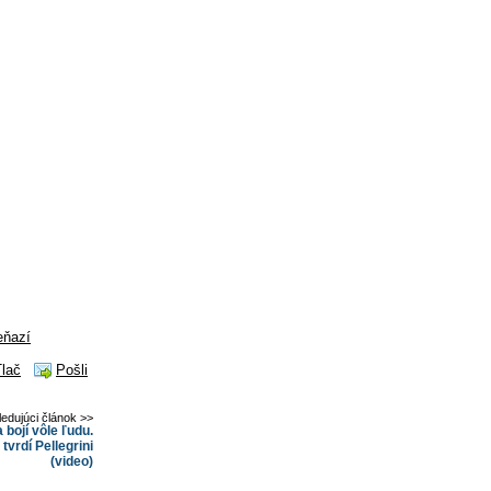
eňazí
Tlač
Pošli
ledujúci článok >>
bojí vôle ľudu.
 tvrdí Pellegrini
(video)