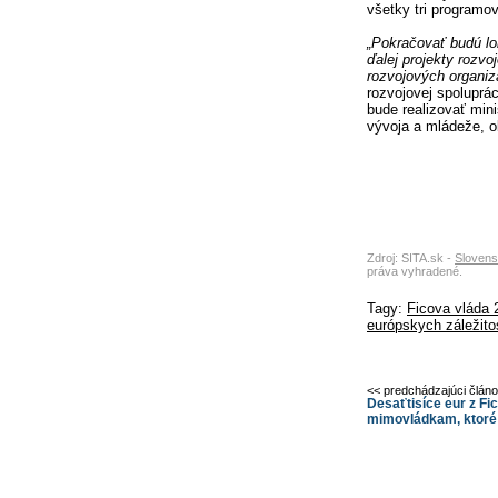
všetky tri programo
„Pokračovať budú lo
ďalej projekty rozv
rozvojových organizá
rozvojovej spoluprác
bude realizovať mini
vývoja a mládeže, o
Zdroj: SITA.sk -
Slovens
práva vyhradené.
Tagy:
Ficova vláda 
európskych záležito
<< predchádzajúci člán
Desaťtisíce eur z Fi
mimovládkam, ktoré 