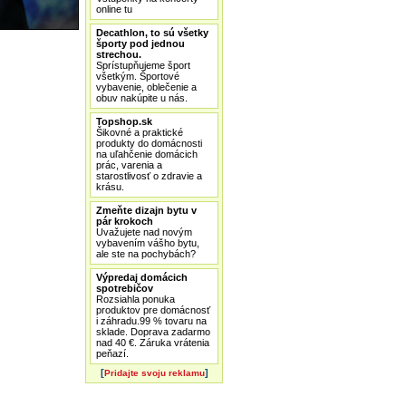
online tu
Decathlon, to sú všetky
športy pod jednou
strechou.
Sprístupňujeme šport
všetkým. Športové
vybavenie, oblečenie a
obuv nakúpite u nás.
Topshop.sk
Šikovné a praktické
produkty do domácnosti
na uľahčenie domácich
prác, varenia a
starostlivosť o zdravie a
krásu.
Zmeňte dizajn bytu v
pár krokoch
Uvažujete nad novým
vybavením vášho bytu,
ale ste na pochybách?
Výpredaj domácich
spotrebičov
Rozsiahla ponuka
produktov pre domácnosť
i záhradu.99 % tovaru na
sklade. Doprava zadarmo
nad 40 €. Záruka vrátenia
peňazí.
[
]
Pridajte svoju reklamu