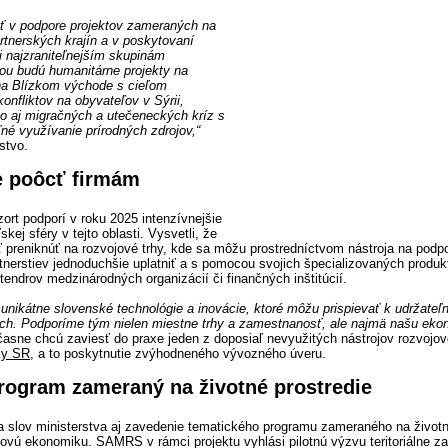
ť v podpore projektov zameraných na
rtnerských krajín a v poskytovaní
 najzraniteľnejším skupinám
tou budú humanitárne projekty na
na Blízkom východe s cieľom
onfliktov na obyvateľov v Sýrii,
ko aj migračných a utečeneckých kríz s
né využívanie prírodných zdrojov,“
stvo.
e poôcť firmám
ezort podporí v roku 2025 intenzívnejšie
kej sféry v tejto oblasti. Vysvetli, že
preniknúť na rozvojové trhy, kde sa môžu prostredníctvom nástroja na podp
tnerstiev jednoduchšie uplatniť a s pomocou svojich špecializovaných produk
tendrov medzinárodných organizácií či finančných inštitúcií.
 unikátne slovenské technológie a inovácie, ktoré môžu prispievať k udržateľ
ách. Podporíme tým nielen miestne trhy a zamestnanosť, ale najmä našu eko
časne chcú zaviesť do praxe jeden z doposiaľ nevyužitých nástrojov rozvojov
ky SR
, a to poskytnutie zvýhodneného vývozného úveru.
rogram zameraný na životné prostredie
 slov ministerstva aj zavedenie tematického programu zameraného na životné
vú ekonomiku. SAMRS v rámci projektu vyhlási pilotnú výzvu teritoriálne z