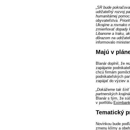
„SR bude pokračova
udržateľný rozvoj pa
humanitárnej pomoci
obyvateľstva. Priori
Ukrajine a rovnako 
zmierňovať dopady k
Libanone a Iraku, a
dôrazom na udržateľ
informovalo minister
Majú v plán
Blanár doplnil, že r
zapájanie podnikateľs
chcú firmám pomôcť 
podnikateľských par
zapájať do výziev a 
„Dokážeme tak šíriť
partnerských krajin
Blanár s tým, že sú
v portfóliu
Eximban
Tematický p
Novinkou bude podľa
zmenu klímy a obeho