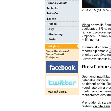
Príroda-Zvieratá
Technika
26.3.2025 (SITA.sk)
Počítače
Zábava
Video
Vláda
schválila Zame
spolupráce SR na rok
Hry
rámce rozvojovej sp
Karikatúry
krajinách. Celkový r
Kohn
miliónov eur.
Pridajte sa
Informovalo o tom
m
rezortu diplomacie
J
Ste na Facebooku?
Ste na Twitteri?
prioritou zostáva z
Pridajte sa.
rozvojovej spoluprác
Riešiť chce 
Spomenul napríklad 
nelegálna migrácia
pri riešení príčin. 
koordinátorom a pr
medzinárodnú rozvo
Mobilná verzia
realizátorom dvojstr
V prípade, ak sa vá
textom
kliknite sem