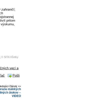
 zahraničí,
ých
ojstrannej
ivít pritom
a, výskumu,
c
© SITA Všetky
ičných vecí a
Tlač
Pošli
ledujúci článok >>
chranu mäkkých
ilných útokov –
VIDEO