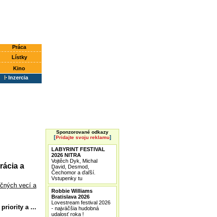
Práca
Lístky
Kino
Inzercia
Sponzorované odkazy
[
]
Pridajte svoju reklamu
LABYRINT FESTIVAL
2026 NITRA
Vojtěch Dyk, Michal
rácia a
David, Desmod,
Čechomor a ďaľší.
Vstupenky tu
ičných vecí a
Robbie Williams
Bratislava 2026
Lovestream festival 2026
riority a ...
- najväčšia hudobná
udalosť roka !