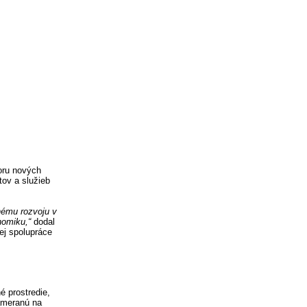
oru nových
tov a služieb
nému rozvoju v
nomiku,“
dodal
ej spolupráce
 prostredie,
ameranú na