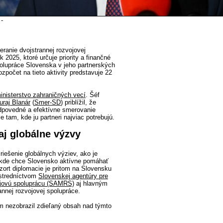
 -
ranie dvojstrannej rozvojovej
 2025, ktoré určuje priority a finančné
olupráce Slovenska v jeho partnerských
ozpočet na tieto aktivity predstavuje 22
inisterstvo zahraničných vecí
. Šéf
uraj Blanár
(
Smer-SD
) priblížil, že
odpovedné a efektívne smerovanie
e tam, kde ju partneri najviac potrebujú.
aj globálne výzvy
riešenie globálnych výziev, ako je
, kde chce Slovensko aktívne pomáhať
Rezort diplomacie je pritom na Slovensku
ostredníctvom
Slovenskej agentúry pre
jovú spoluprácu (SAMRS)
aj hlavným
annej rozvojovej spolupráce.
m nezobrazil zdieľaný obsah nad týmto