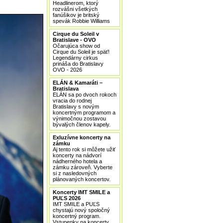
Headlinerom, ktorý
rozvášni všetkých
fanúšikov je britský
spevák Robbie Williams
Cirque du Soleil v
Bratislave - OVO
Očarujúca show od
Cirque du Soleil je späť!
Legendárny cirkus
prináša do Bratislavy
OVO - 2026
ELÁN & Kamaráti –
Bratislava
ELÁN sa po dvoch rokoch
vracia do rodnej
Bratislavy s novým
koncertným programom a
výnimočnou zostavou
bývalých členov kapely.
Exluzívne koncerty na
zámku
Aj tento rok si môžete užiť
koncerty na nádvorí
nádherného hotela a
zámku zároveň. Vyberte
si z nasledovných
plánovaných koncertov.
Koncerty IMT SMILE a
PUĽS 2026
IMT SMILE a PUĽS
chystajú nový spoločný
koncertný program.
Vstupenky na koncerty