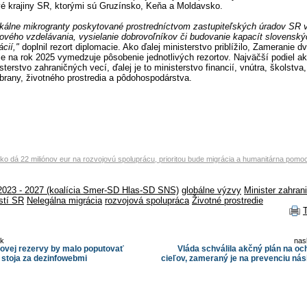
vé krajiny SR, ktorými sú Gruzínsko, Keňa a Moldavsko.
kálne mikrogranty poskytované prostredníctvom zastupiteľských úradov SR v
ojového vzdelávania, vysielanie dobrovoľníkov či budovanie kapacít slovensk
cií,"
doplnil rezort diplomacie. Ako ďalej ministerstvo priblížilo, Zameranie dv
e na rok 2025 vymedzuje pôsobenie jednotlivých rezortov. Najväčší podiel akt
sterstvo zahraničných vecí, ďalej je to ministerstvo financií, vnútra, školstv
brany, životného prostredia a pôdohospodárstva.
ko dá 22 miliónov eur na rozvojovú spoluprácu, prioritou bude migrácia a humanitárna pomo
2023 - 2027 (koalícia Smer-SD Hlas-SD SNS)
globálne výzvy
Minister zahran
stí SR
Nelegálna migrácia
rozvojová spolupráca
Životné prostredie
ok
nas
covej rezervy by malo poputovať
Vláda schválila akčný plán na o
stoja za dezinfowebmi
cieľov, zameraný je na prevenciu nás