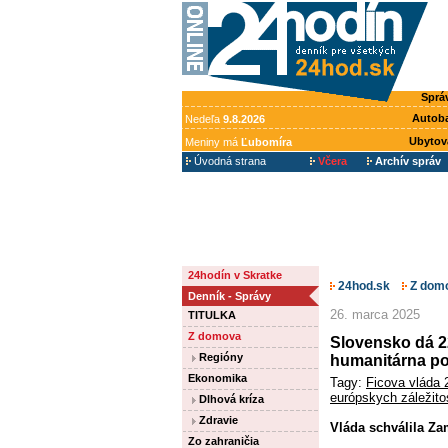
Sprá
Autob
Nedeľa
9.8.2026
Ubytov
Meniny má
Ľubomíra
Úvodná strana
Včera
Archív správ
24hodín v Skratke
24hod.sk
Z dom
Denník - Správy
26. marca 2025
TITULKA
Z domova
Slovensko dá 22
Regióny
humanitárna p
Ekonomika
Tagy:
Ficova vláda 
európskych záležito
Dlhová kríza
Zdravie
Vláda schválila Zam
Zo zahraničia