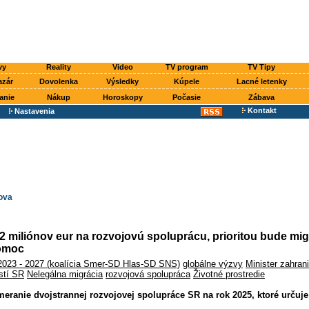
vy
Reality
Video
TV program
TV Tipy
azár
Dovolenka
Výsledky
Kúpele
Lacné letenky
anie
Nákup
Horoskopy
Počasie
Zábava
Kontakt
Nastavenia
ova
 miliónov eur na rozvojovú spoluprácu, prioritou bude mig
omoc
2023 - 2027 (koalícia Smer-SD Hlas-SD SNS)
globálne výzvy
Minister zahran
stí SR
Nelegálna migrácia
rozvojová spolupráca
Životné prostredie
eranie dvojstrannej rozvojovej spolupráce SR na rok 2025, ktoré určuje p