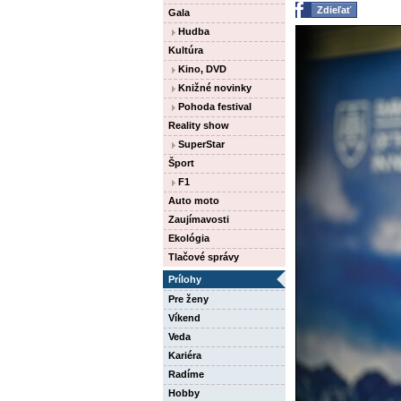
Zdieľať
Gala
Hudba
Kultúra
Kino, DVD
Knižné novinky
Pohoda festival
Reality show
SuperStar
Šport
F1
Auto moto
Zaujímavosti
Ekológia
Tlačové správy
Prílohy
Pre ženy
Víkend
Veda
Kariéra
Radíme
Hobby