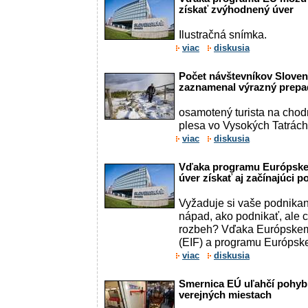
získať zvýhodnený úver
Ilustračná snímka.
viac
diskusia
Počet návštevníkov Sloven
zaznamenal výrazný prepa
osamotený turista na cho
plesa vo Vysokých Tatrách
viac
diskusia
Vďaka programu Európske
úver získať aj začínajúci p
Vyžaduje si vaše podnikan
nápad, ako podnikať, ale 
rozbeh? Vďaka Európskem
(EIF) a programu Európskej
viac
diskusia
Smernica EÚ uľahčí pohyb
verejných miestach