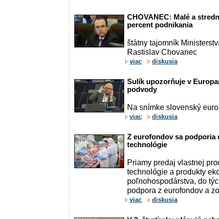
CHOVANEC: Malé a stredné
percent podnikania
štátny tajomník Ministers
Rastislav Chovanec
viac
diskusia
Sulík upozorňuje v Europa
podvody
Na snímke slovenský euro
viac
diskusia
Z eurofondov sa podporia 
technológie
Priamy predaj vlastnej pro
technológie a produkty ek
poľnohospodárstva, do týc
podpora z eurofondov a zo 
viac
diskusia