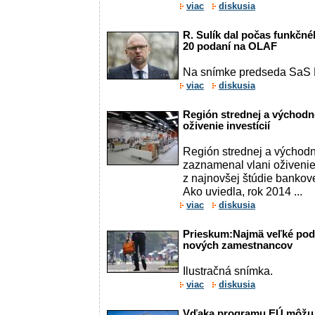
viac
diskusia
R. Sulík dal počas funkčn
20 podaní na OLAF
Na snímke predseda SaS R
viac
diskusia
Región strednej a východ
oživenie investícií
Región strednej a východ
zaznamenal vlani oživenie 
z najnovšej štúdie bankov
Ako uviedla, rok 2014 ...
viac
diskusia
Prieskum:Najmä veľké podn
nových zamestnancov
Ilustračná snímka.
viac
diskusia
Vďaka programu EÚ môžu z