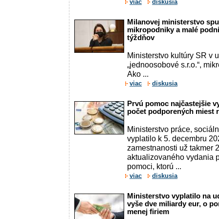
viac
diskusia
Milanovej ministerstvo spu
mikropodniky a malé podnik
týždňov
Ministerstvo kultúry SR v u
„jednoosobové s.r.o.“, mik
Ako ...
viac
diskusia
Prvú pomoc najčastejšie v
počet podporených miest r
Ministerstvo práce, sociál
vyplatilo k 5. decembru 2
zamestnanosti už takmer 2,
aktualizovaného vydania p
pomoci, ktorú ...
viac
diskusia
Ministerstvo vyplatilo na 
vyše dve miliardy eur, o p
menej firiem