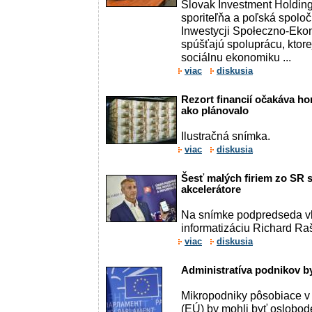
Slovak Investment Holding
sporiteľňa a poľská spolo
Inwestycji Społeczno-Eko
spúšťajú spoluprácu, ktore
sociálnu ekonomiku ...
viac
diskusia
Rezort financií očakáva ho
ako plánovalo
Ilustračná snímka.
viac
diskusia
Šesť malých firiem zo SR s
akcelerátore
Na snímke podpredseda vl
informatizáciu Richard Raš
viac
diskusia
Administratíva podnikov by
Mikropodniky pôsobiace v 
(EÚ) by mohli byť oslobod