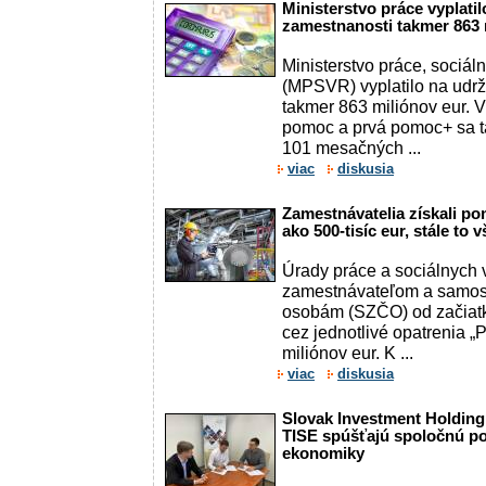
Ministerstvo práce vyplati
zamestnanosti takmer 863 
Ministerstvo práce, sociál
(MPSVR) vyplatilo na udr
takmer 863 miliónov eur. V
pomoc a prvá pomoc+ sa t
101 mesačných ...
viac
diskusia
Zamestnávatelia získali po
ako 500-tisíc eur, stále to 
Úrady práce a sociálnych ve
zamestnávateľom a samos
osobám (SZČO) od začiatk
cez jednotlivé opatrenia „
miliónov eur. K ...
viac
diskusia
Slovak Investment Holding
TISE spúšťajú spoločnú po
ekonomiky