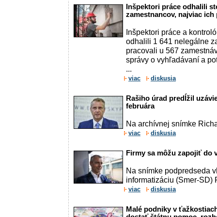
Inšpektori práce odhalili s
zamestnancov, najviac ich 
Inšpektori práce a kontroló
odhalili 1 641 nelegálne 
pracovali u 567 zamestnáv
správy o vyhľadávaní a pot
...
viac
diskusia
Rašiho úrad predĺžil uzávie
februára
Na archívnej snímke Richa
viac
diskusia
Firmy sa môžu zapojiť do 
Na snímke podpredseda vl
informatizáciu (Smer-SD) 
viac
diskusia
Malé podniky v ťažkostia