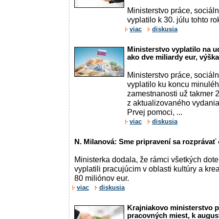
Ministerstvo práce, sociál
vyplatilo k 30. júlu tohto 
viac
diskusia
Ministerstvo vyplatilo na 
ako dve miliardy eur, výšk
Ministerstvo práce, sociál
vyplatilo ku koncu minulé
zamestnanosti už takmer 2,
z aktualizovaného vydania 
Prvej pomoci, ...
viac
diskusia
N. Milanová: Sme pripravení sa rozprávať 
Ministerka dodala, že rámci všetkých dot
vyplatili pracujúcim v oblasti kultúry a kr
80 miliónov eur.
viac
diskusia
Krajniakovo ministerstvo p
pracovných miest, k august