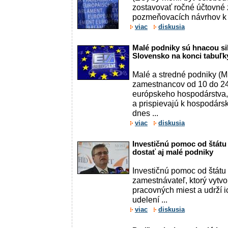
zostavovať ročné účtovné 
pozmeňovacích návrhov k 
viac
diskusia
Malé podniky sú hnacou s
Slovensko na konci tabuľk
Malé a stredné podniky (
zamestnancov od 10 do 24
európskeho hospodárstva,
a prispievajú k hospodárs
dnes ...
viac
diskusia
Investičnú pomoc od štátu
dostať aj malé podniky
Investičnú pomoc od štátu
zamestnávateľ, ktorý vytv
pracovných miest a udrží 
udelení ...
viac
diskusia