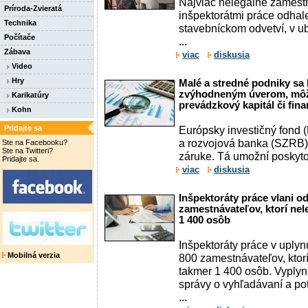
Najviac nelegálne zamest
Príroda-Zvieratá
inšpektorátmi práce odha
Technika
stavebníckom odvetví, v u
Počítače
...
Zábava
viac
diskusia
Video
Hry
Malé a stredné podniky sa
zvýhodneným úverom, môž
Karikatúry
prevádzkový kapitál či fina
Kohn
Pridajte sa
Európsky investičný fond 
a rozvojová banka (SZRB)
Ste na Facebooku?
Ste na Twitteri?
záruke. Tá umožní poskytov
Pridajte sa.
viac
diskusia
Inšpektoráty práce vlani od
zamestnávateľov, ktorí nel
1 400 osôb
Inšpektoráty práce v uplyn
Mobilná verzia
800 zamestnávateľov, ktor
takmer 1 400 osôb. Vyplynu
správy o vyhľadávaní a pot
...