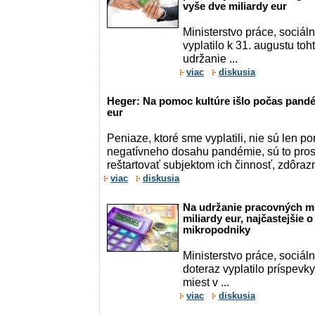
vyše dve miliardy eur
Ministerstvo práce, sociál
vyplatilo k 31. augustu toh
udržanie ...
viac
diskusia
Heger: Na pomoc kultúre išlo počas pandé
eur
Peniaze, ktoré sme vyplatili, nie sú len 
negatívneho dosahu pandémie, sú to pros
reštartovať subjektom ich činnosť, zdôrazn
viac
diskusia
Na udržanie pracovných mie
miliardy eur, najčastejšie 
mikropodniky
Ministerstvo práce, sociál
doteraz vyplatilo príspev
miest v ...
viac
diskusia