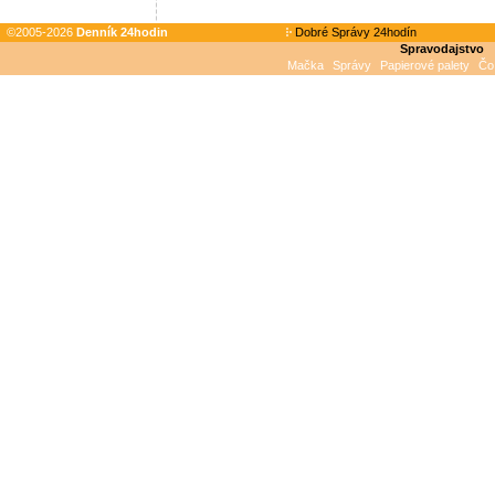
©2005-2026
Denník 24hodin
Dobré Správy 24hodín
Spravodajstvo
Mačka
Správy
Papierové palety
Čo 