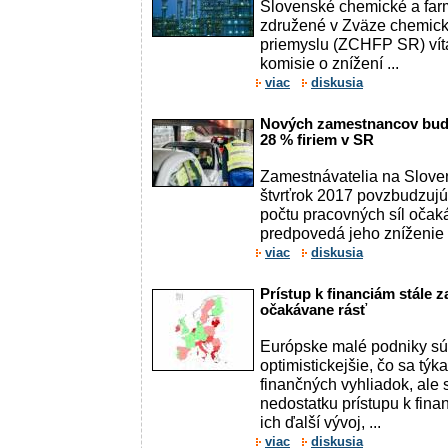
Slovenské chemické a far
združené v Zväze chemick
priemyslu (ZCHFP SR) vít
komisie o znížení ...
viac
diskusia
Nových zamestnancov bude
28 % firiem v SR
Zamestnávatelia na Sloven
štvrťrok 2017 povzbudzujú
počtu pracovných síl očak
predpovedá jeho zníženie a
viac
diskusia
Prístup k financiám stále
očakávane rásť
Európske malé podniky sú
optimistickejšie, čo sa týk
finančných vyhliadok, ale 
nedostatku prístupu k fina
ich ďalší vývoj, ...
viac
diskusia