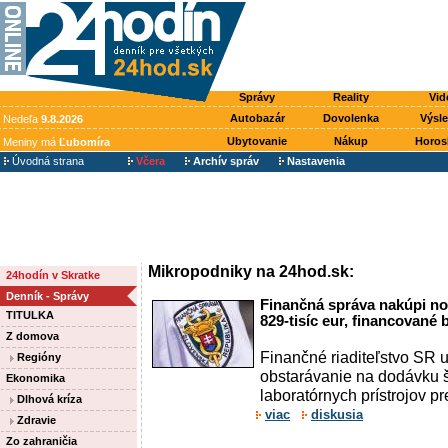
Správy
Reality
Vid
Autobazár
Dovolenka
Výsl
Nedeľa
9.8.2026
Ubytovanie
Nákup
Horos
Meniny má
Ľubomíra
Úvodná strana
Včera
Archív správ
Nastavenia
Mikropodniky na 24hod.sk:
24hodín v Skratke
Denník - Správy
Finančná správa nakúpi nov
TITULKA
829-tisíc eur, financované
Z domova
Finančné riaditeľstvo SR 
Regióny
obstarávanie na dodávku 
Ekonomika
laboratórnych prístrojov pre
Dlhová kríza
viac
diskusia
Zdravie
Zo zahraničia