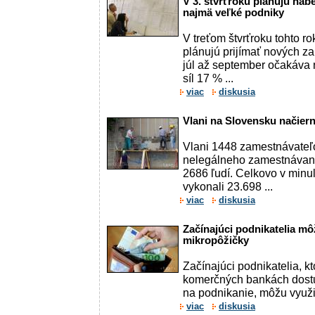
V 3. štvrťroku plánujú na
najmä veľké podniky
V treťom štvrťroku tohto r
plánujú prijímať nových 
júl až september očakáva 
síl 17 % ...
viac
diskusia
Vlani na Slovensku načiern
Vlani 1448 zamestnávateľ
nelegálneho zamestnávani
2686 ľudí. Celkovo v minu
vykonali 23.698 ...
viac
diskusia
Začínajúci podnikatelia mô
mikropôžičky
Začínajúci podnikatelia, k
komerčných bankách dostu
na podnikanie, môžu využiť
viac
diskusia