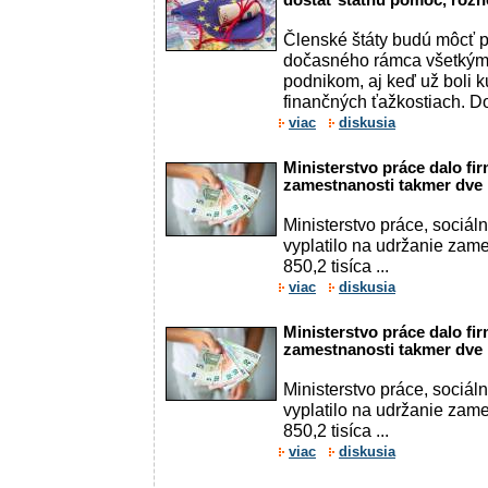
dostať štátnu pomoc, rozh
Členské štáty budú môcť 
dočasného rámca všetkým
podnikom, aj keď už boli 
finančných ťažkostiach. Dot
viac
diskusia
Ministerstvo práce dalo f
zamestnanosti takmer dve 
Ministerstvo práce, sociál
vyplatilo na udržanie zame
850,2 tisíca ...
viac
diskusia
Ministerstvo práce dalo f
zamestnanosti takmer dve 
Ministerstvo práce, sociál
vyplatilo na udržanie zame
850,2 tisíca ...
viac
diskusia