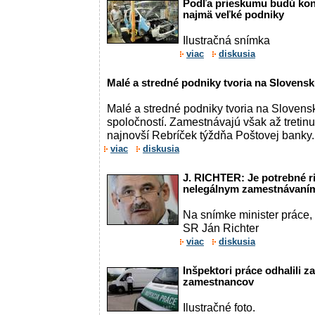
Podľa prieskumu budú kon
najmä veľké podniky
Ilustračná snímka
viac
diskusia
Malé a stredné podniky tvoria na Slovensk
Malé a stredné podniky tvoria na Slovens
spoločností. Zamestnávajú však až tretinu
najnovší Rebríček týždňa Poštovej banky.
viac
diskusia
J. RICHTER: Je potrebné r
nelegálnym zamestnávaní
Na snímke minister práce, 
SR Ján Richter
viac
diskusia
Inšpektori práce odhalili z
zamestnancov
Ilustračné foto.