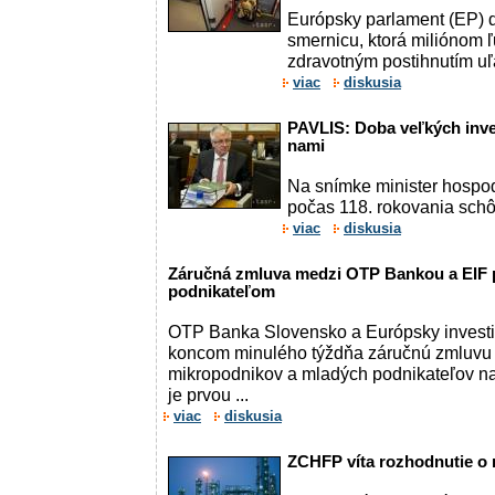
Európsky parlament (EP) d
smernicu, ktorá miliónom 
zdravotným postihnutím uľah
viac
diskusia
PAVLIS: Doba veľkých inves
nami
Na snímke minister hospo
počas 118. rokovania sch
viac
diskusia
Záručná zmluva medzi OTP Bankou a EIF
podnikateľom
OTP Banka Slovensko a Európsky investič
koncom minulého týždňa záručnú zmluvu
mikropodnikov a mladých podnikateľov 
je prvou ...
viac
diskusia
ZCHFP víta rozhodnutie o 