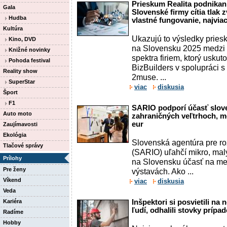
Prieskum Realita podnikan
Gala
Slovenské firmy cítia tlak
Hudba
vlastné fungovanie, najviac
Kultúra
Ukazujú to výsledky pries
Kino, DVD
na Slovensku 2025 medzi p
Knižné novinky
spektra firiem, ktorý uskut
Pohoda festival
BizBuilders v spolupráci 
Reality show
2muse. ...
SuperStar
viac
diskusia
Šport
F1
SARIO podporí účasť slov
Auto moto
zahraničných veľtrhoch, m
eur
Zaujímavosti
Ekológia
Slovenská agentúra pre roz
Tlačové správy
(SARIO) uľahčí mikro, ma
Prílohy
na Slovensku účasť na me
Pre ženy
výstavách. Ako ...
Víkend
viac
diskusia
Veda
Kariéra
Inšpektori si posvietili na
ľudí, odhalili stovky prípa
Radíme
Hobby