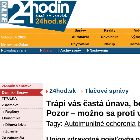
Správy
Reality
Vid
Autobazár
Dovolenka
Výsl
Sobota
8.8.2026
Ubytovanie
Nákup
Horos
Meniny má
Oskar
Úvodná strana
Včera
Archív správ
Nastavenia
24hodín v Skratke
24hod.sk
Tlačové správy
Denník - Správy
TITULKA
Trápi vás častá únava, b
Z domova
Pozor – možno sa proti v
Regióny
Ekonomika
Tagy:
Autoimunitné ochorenia
Dlhová kríza
Zdravie
Union zdravotná poisťovňa p
Zo zahraničia