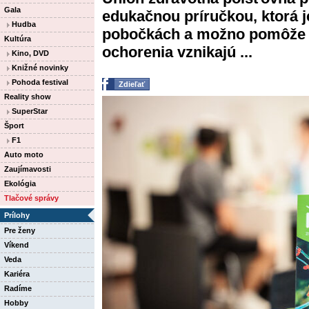
Gala
edukačnou príručkou, ktorá 
Hudba
pobočkách a možno pomôže 
Kultúra
ochorenia vznikajú ...
Kino, DVD
Knižné novinky
Pohoda festival
Zdieľať
Reality show
SuperStar
Šport
F1
Auto moto
Zaujímavosti
Ekológia
Tlačové správy
Prílohy
Pre ženy
Víkend
Veda
Kariéra
Radíme
Hobby