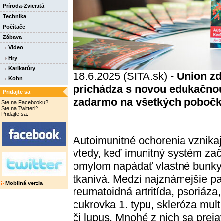
Príroda-Zvieratá
Technika
Počítače
Zábava
Video
Hry
Karikatúry
18.6.2025 (SITA.sk) -
Union zd
Kohn
prichádza s novou edukačnou
Pridajte sa
zadarmo na všetkých poboč
Ste na Facebooku?
Ste na Twitteri?
Pridajte sa.
Autoimunitné ochorenia vznika
vtedy, keď imunitný systém za
omylom napádať vlastné bunky
tkanivá. Medzi najznámejšie pa
Mobilná verzia
reumatoidná artritída, psoriáza,
cukrovka 1. typu, skleróza mult
či lupus. Mnohé z nich sa preja