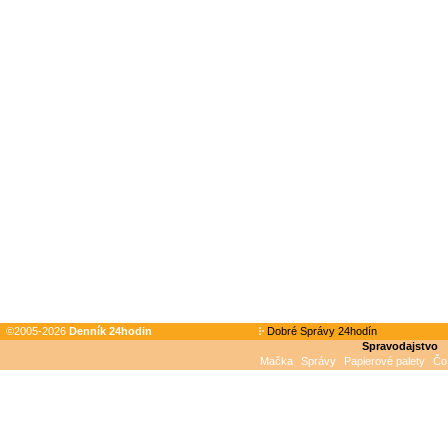
©2005-2026
Denník 24hodin
Dobré Správy 24hodín
Spravodajstvo
Mačka
Správy
Papierové palety
Čo 