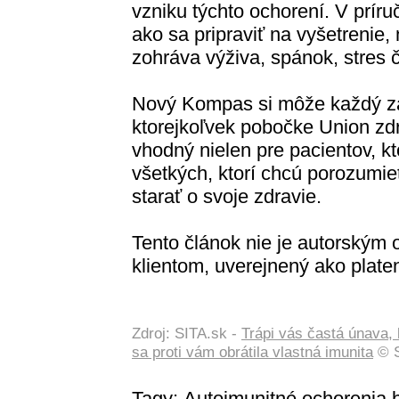
vzniku týchto ochorení. V príruč
ako sa pripraviť na vyšetrenie,
zohráva výživa, spánok, stres či
Nový Kompas si môže každý z
ktorejkoľvek pobočke Union zdr
vhodný nielen pre pacientov, kto
všetkých, ktorí chcú porozumie
starať o svoje zdravie.
Tento článok nie je autorský
klientom, uverejnený ako plate
Zdroj: SITA.sk -
Trápi vás častá únava,
sa proti vám obrátila vlastná imunita
© S
Tagy:
Autoimunitné ochorenia