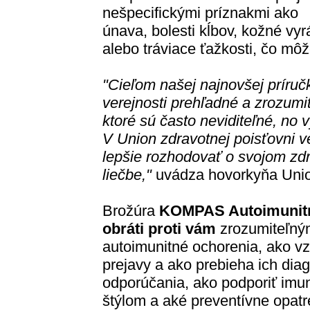
nešpecifickými príznakmi ako
únava, bolesti kĺbov, kožné vy
alebo tráviace ťažkosti, čo mô
"Cieľom našej najnovšej príručk
verejnosti prehľadné a zrozumi
ktoré sú často neviditeľné, no 
V Union zdravotnej poisťovni v
lepšie rozhodovať o svojom zdr
liečbe,"
uvádza hovorkyňa Unio
Brožúra
KOMPAS Autoimunitn
obráti proti vám
zrozumiteľný
autoimunitné ochorenia, ako vzn
prejavy a ako prebieha ich dia
odporúčania, ako podporiť imu
štýlom a aké preventívne opatr