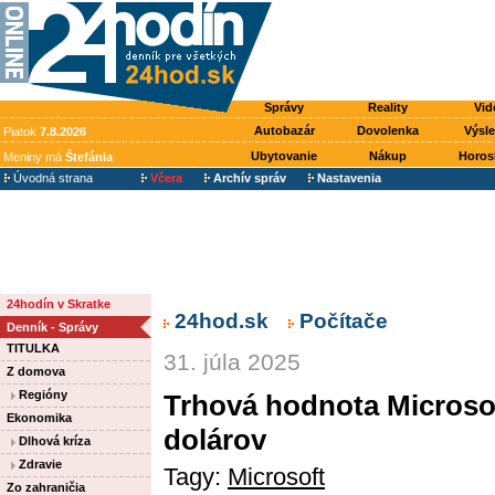
Správy
Reality
Vid
Autobazár
Dovolenka
Výsl
Piatok
7.8.2026
Ubytovanie
Nákup
Horos
Meniny má
Štefánia
Úvodná strana
Včera
Archív správ
Nastavenia
24hodín v Skratke
24hod.sk
Počítače
Denník - Správy
TITULKA
31. júla 2025
Z domova
Regióny
Trhová hodnota Microsoft
Ekonomika
dolárov
Dlhová kríza
Zdravie
Tagy:
Microsoft
Zo zahraničia