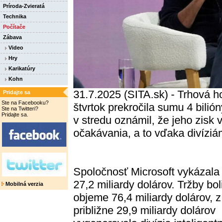
Príroda-Zvieratá
Technika
Počítače
Zábava
Video
Hry
Karikatúry
Kohn
31.7.2025 (SITA.sk) - Trhová h
Pridajte sa
Ste na Facebooku?
štvrtok prekročila sumu 4 bilión
Ste na Twitteri?
Pridajte sa.
v stredu oznámil, že jeho zisk 
očakávania, a to vďaka divíziám
Spoločnosť Microsoft vykázala 
27,2 miliardy dolárov. Tržby bol
Mobilná verzia
objeme 76,4 miliardy dolárov, 
približne 29,9 miliardy dolárov