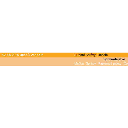
©2005-2026
Denník 24hodin
Dobré Správy 24hodín
Spravodajstvo
Mačka
Správy
Papierové palety
Čo 