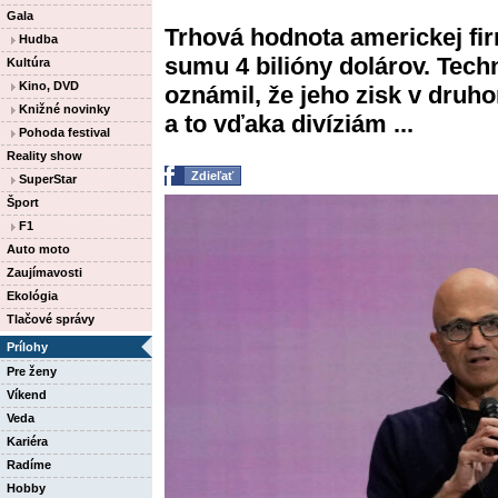
Gala
Trhová hodnota americkej fir
Hudba
sumu 4 bilióny dolárov. Techn
Kultúra
Kino, DVD
oznámil, že jeho zisk v druh
Knižné novinky
a to vďaka divíziám ...
Pohoda festival
Reality show
Zdieľať
SuperStar
Šport
F1
Auto moto
Zaujímavosti
Ekológia
Tlačové správy
Prílohy
Pre ženy
Víkend
Veda
Kariéra
Radíme
Hobby