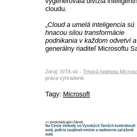
vygenerovala divízia inteligent
cloudu.
„
Cloud a umelá inteligencia sú
hnacou silou transformácie
podnikania v každom odvetví a
generálny riaditeľ Microsoftu S
Zdroj: SITA.sk -
Trhová hodnota Microsof
práva vyhradené.
Tagy:
Microsoft
<< predchádzajúci článok
Na Ceste slobody vo Vysokých Tatrách kontrolovali
autá, políciu zaujímali emisie a nadmerne zaťažené
autá