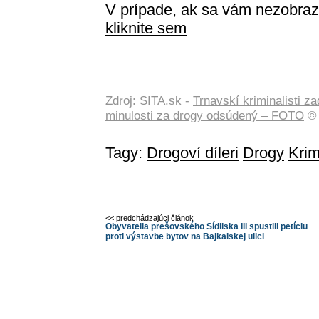
V prípade, ak sa vám nezobraz
kliknite sem
Zdroj: SITA.sk -
Trnavskí kriminalisti za
minulosti za drogy odsúdený – FOTO
© 
Tagy:
Drogoví díleri
Drogy
Krim
<< predchádzajúci článok
Obyvatelia prešovského Sídliska III spustili petíciu
proti výstavbe bytov na Bajkalskej ulici