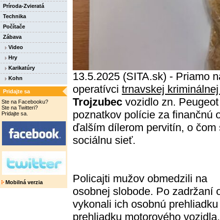
Príroda-Zvieratá
Technika
Počítače
Zábava
Video
Hry
Karikatúry
13.5.2025 (SITA.sk) - Priamo na
Kohn
operatívci
trnavskej kriminálnej
Pridajte sa
Trojzubec
vozidlo zn. Peugeot 
Ste na Facebooku?
Ste na Twitteri?
poznatkov polície za finančnú
Pridajte sa.
ďalším dílerom pervitín, o čom
sociálnu sieť.
Policajti mužov obmedzili na
Mobilná verzia
osobnej slobode. Po zadržaní 
vykonali ich osobnú prehliadku
prehliadku motorového vozidla,