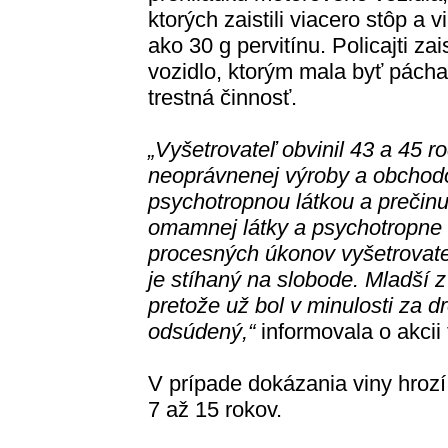
ktorých zaistili viacero stôp a v
ako 30 g pervitínu. Policajti zaist
vozidlo, ktorým mala byť pách
trestná činnosť.
„Vyšetrovateľ obvinil 43 a 45 
neoprávnenej výroby a obchod
psychotropnou látkou a preči
omamnej látky a psychotropne 
procesných úkonov vyšetrovate
je stíhaný na slobode. Mladší z
pretože už bol v minulosti za d
odsúdený,“
informovala o akcii 
V prípade dokázania viny hroz
7 až 15 rokov.