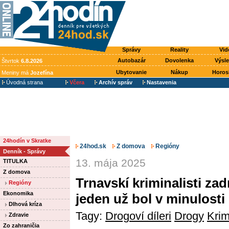
Správy
Reality
Vid
Autobazár
Dovolenka
Výsl
Štvrtok
6.8.2026
Ubytovanie
Nákup
Horos
Meniny má
Jozefína
Úvodná strana
Včera
Archív správ
Nastavenia
24hodín v Skratke
24hod.sk
Z domova
Regióny
Denník - Správy
13. mája 2025
TITULKA
Z domova
Trnavskí kriminalisti zad
Regióny
Ekonomika
jeden už bol v minulost
Dlhová kríza
Tagy:
Drogoví díleri
Drogy
Krim
Zdravie
Zo zahraničia