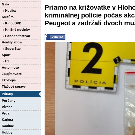
Gala
Priamo na križovatke v Hlohov
Hudba
kriminálnej polície počas ak
Kultúra
Peugeot a zadržali dvoch mužo
Kino, DVD
Knižné novinky
Pohoda festival
Zdieľať
Reality show
SuperStar
Šport
F1
Auto moto
Zaujímavosti
Ekológia
Tlačové správy
Prílohy
Pre ženy
Víkend
Veda
Kariéra
Radíme
Hobby