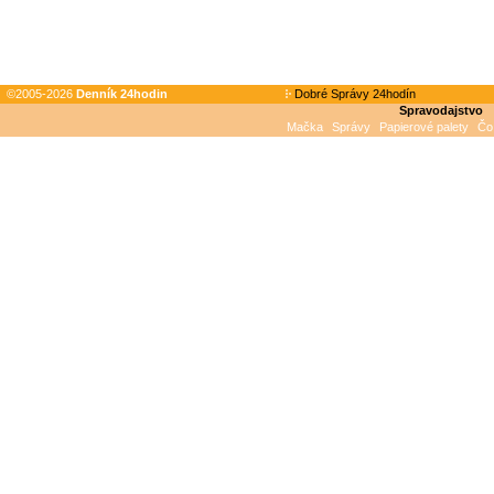
©2005-2026
Denník 24hodin
Dobré Správy 24hodín
Spravodajstvo
Mačka
Správy
Papierové palety
Čo 