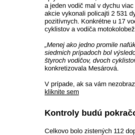
a jeden vodič mal v dychu viac
akcie vykonali policajti 2 531 
pozitívnych. Konkrétne u 17 vo
cyklistov a vodiča motokolobež
„Menej ako jedno promile nafúka
siedmich prípadoch bol výsledo
štyroch vodičov, dvoch cyklist
konkretizovala Mesárová.
V prípade, ak sa vám nezobraz
kliknite sem
Kontroly budú pokrač
Celkovo bolo zistených 112 do