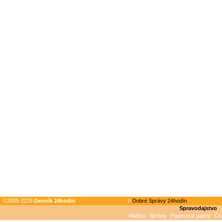
©2005-2026
Denník 24hodin
Dobré Správy 24hodín
Spravodajstvo
Mačka
Správy
Papierové palety
Čo 