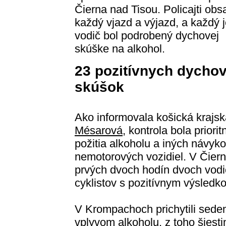
Čierna nad Tisou. Policajti obsa
každý vjazd a výjazd, a každý 
vodič bol podrobený dychovej
skúške na alkohol.
23 pozitívnych dycho
skúšok
Ako informovala košická krajs
Mésarová
, kontrola bola prior
požitia alkoholu a iných návyk
nemotorových vozidiel. V Čierne
prvých dvoch hodín dvoch vodi
cyklistov s pozitívnym výsledk
V Krompachoch prichytili sede
vplyvom alkoholu, z toho šiest