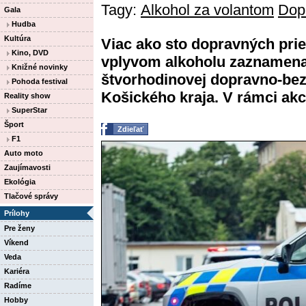
Tagy:
Alkohol za volantom
Dop
Gala
Hudba
Kultúra
Viac ako sto dopravných pri
Kino, DVD
vplyvom alkoholu zaznamenal
Knižné novinky
štvorhodinovej dopravno-bez
Pohoda festival
Košického kraja. V rámci akci
Reality show
SuperStar
Šport
Zdieľať
F1
Auto moto
Zaujímavosti
Ekológia
Tlačové správy
Prílohy
Pre ženy
Víkend
Veda
Kariéra
Radíme
Hobby