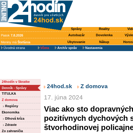
Správy
Reality
Vid
Autobazár
Dovolenka
Výsl
Piatok
7.8.2026
Ubytovanie
Nákup
Horos
Meniny má
Štefánia
Úvodná strana
Včera
Archív správ
Nastavenia
24hodín v Skratke
24hod.sk
Z domova
Denník - Správy
TITULKA
17. júna 2024
Z domova
Regióny
Viac ako sto dopravných
Ekonomika
pozitívnych dychových s
Dlhová kríza
Zdravie
štvorhodinovej policajne
Zo zahraničia