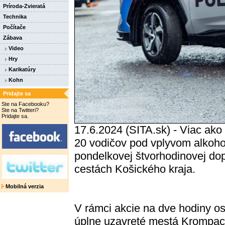
Príroda-Zvieratá
Technika
Počítače
Zábava
Video
Hry
Karikatúry
Kohn
Pridajte sa
Ste na Facebooku?
Ste na Twitteri?
Pridajte sa.
17.6.2024 (SITA.sk) - Viac ako
20 vodičov pod vplyvom alkoho
pondelkovej štvorhodinovej do
cestách Košického kraja.
Mobilná verzia
V rámci akcie na dve hodiny ost
úplne uzavreté mestá Krompac