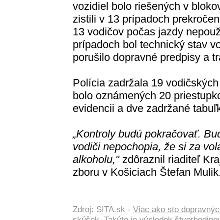
vozidiel bolo riešených v bloko
zistili v 13 prípadoch prekroče
13 vodičov počas jazdy nepouž
prípadoch bol technický stav v
porušilo dopravné predpisy a tr
Polícia zadržala 19 vodičských
bolo oznámených 20 priestupko
evidencii a dve zadržané tabuľ
„Kontroly budú pokračovať. Bu
vodiči nepochopia, že si za v
alkoholu,"
zdôraznil riaditeľ Kr
zboru v Košiciach Štefan Mulik
Zdroj: SITA.sk -
Viac ako sto dopravnýc
skúšok. Takýto je výsledok štvorhodinov