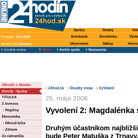
Správy
Reality
Vid
Autobazár
Dovolenka
Výsl
Pondelok
10.8.2026
Ubytovanie
Nákup
Horos
Meniny má
Vavrinec
Úvodná strana
Včera
Archív správ
Nastavenia
24hodín v Skratke
24hod.sk
Reality show
VyVolení
Denník - Správy
25. mája 2006
TITULKA
Z domova
Vyvolení 2: Magdalénka s
Regióny
Ekonomika
Dlhová kríza
Druhým účastníkom najbližši
Zdravie
bude Peter Matuška z Trnavy. 
Zo zahraničia