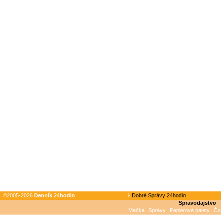
©2005-2026
Denník 24hodin
Dobré Správy 24hodín
Spravodajstvo
Mačka
Správy
Papierové palety
Čo 