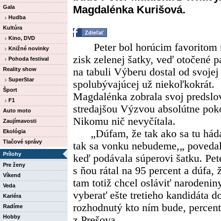
Magdalénka Kurišová.
Gala
Hudba
Kultúra
Zdieľať
Kino, DVD
Peter bol horúcim favoritom 
Knižné novinky
zisk zelenej šatky, veď otočené p
Pohoda festival
Reality show
na tabuli Výberu dostal od svojej
SuperStar
spolubývajúcej už niekoľkokrát.
Šport
Magdalénka zobrala svoj predslo
F1
stredajšou Výzvou absolútne pok
Auto moto
Nikomu nič nevyčítala.
Zaujímavosti
„Dúfam, že tak ako sa tu hád
Ekológia
Tlačové správy
tak sa vonku nebudeme,„ povedal
Prílohy
keď podávala súperovi šatku. Pet
Pre ženy
s ňou rátal na 95 percent a dúfa, 
Víkend
tam totiž chcel osláviť narodenin
Veda
vyberať ešte tretieho kandidáta d
Kariéra
rozhodnutý kto ním bude, percent
Radíme
Hobby
z Prešova.