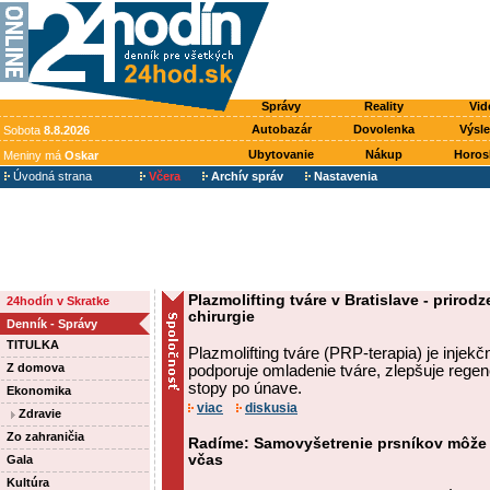
Správy
Reality
Vid
Autobazár
Dovolenka
Výsl
Sobota
8.8.2026
Ubytovanie
Nákup
Horos
Meniny má
Oskar
Úvodná strana
Včera
Archív správ
Nastavenia
Plazmolifting tváre v Bratislave - priro
24hodín v Skratke
chirurgie
Denník - Správy
TITULKA
Plazmolifting tváre (PRP-terapia) je injek
Z domova
podporuje omladenie tváre, zlepšuje regen
stopy po únave.
Ekonomika
viac
diskusia
Zdravie
Zo zahraničia
Radíme: Samovyšetrenie prsníkov môže
včas
Gala
Kultúra