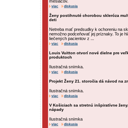
mesiacov.
viac
diskusia
Ženy postihnuté chorobou skleróza mul
deti
Netreba mať predsudky k ochoreniu na skle
nemožno podceňovať jej príznaky. To je hl
liečených pacientov z ...
viac
diskusia
Louis Vuitton otvorí nové dielne pre ve
produktoch
Ilustračná snímka.
viac
diskusia
Projekt Ženy 21. storočia dá návod na z
Ilustračná snímka.
viac
diskusia
V Košiciach sa stretnú inšpiratívne ženy
nápady
Ilustračná snímka
viac
diskusia