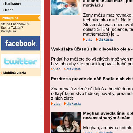
a technike ako muži, pot
Karikatúry
motiváciu
Kohn
Ženy môžu mať rovnako ú
Pridajte sa
technike ako muži. Na to
Ste na Facebooku?
Slovensku viac orientoval
Ste na Twitteri?
oblasti STEM (science, t
Pridajte sa.
mathematics) je ...
viac
diskusia
Vyskúšajte úžasnú silu olivového oleja -
Pridať ho môžete do všetkých možných m
bez toho aby ste museli kupovať drahé prí
viac
diskusia
Mobilná verzia
Pozrite sa pravde do očí! Podľa nich zi
Znamenajú zelené oči faloš a hnedé dobr
odkryť tajomstvo ľudskej povahy, prezrad
z nich zistiť.
viac
diskusia
Meghan uviedla líniu ob
nezamestnaným ženám
Meghan, archívna snímka