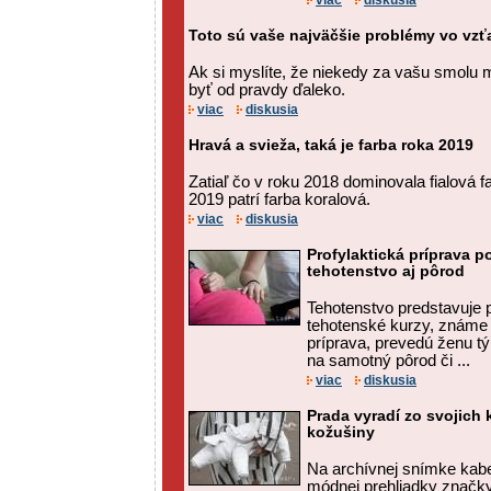
viac
diskusia
Toto sú vaše najväčšie problémy vo vz
Ak si myslíte, že niekedy za vašu smolu
byť od pravdy ďaleko.
viac
diskusia
Hravá a svieža, taká je farba roka 2019
Zatiaľ čo v roku 2018 dominovala fialová 
2019 patrí farba koralová.
viac
diskusia
Profylaktická príprava 
tehotenstvo aj pôrod
Tehotenstvo predstavuje p
tehotenské kurzy, známe a
príprava, prevedú ženu tý
na samotný pôrod či ...
viac
diskusia
Prada vyradí zo svojich 
kožušiny
Na archívnej snímke kabe
módnej prehliadky značky