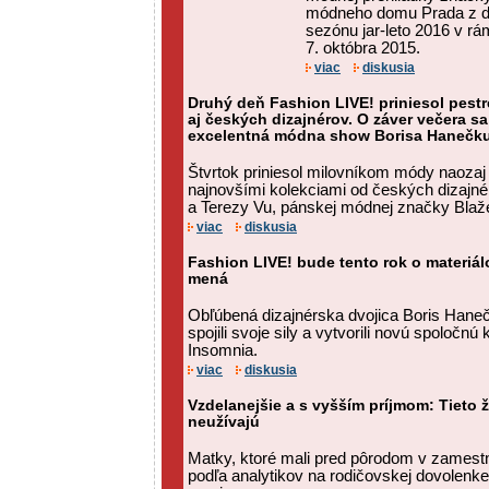
módneho domu Prada z d
sezónu jar-leto 2016 v rá
7. októbra 2015.
viac
diskusia
Druhý deň Fashion LIVE! priniesol pest
aj českých dizajnérov. O záver večera s
excelentná módna show Borisa Hanečk
Štvrtok priniesol milovníkom módy naozaj 
najnovšími kolekciami od českých dizajné
a Terezy Vu, pánskej módnej značky Blažek
viac
diskusia
Fashion LIVE! bude tento rok o materiá
mená
Obľúbená dizajnérska dvojica Boris Hane
spojili svoje sily a vytvorili novú spoločn
Insomnia.
viac
diskusia
Vzdelanejšie a s vyšším príjmom: Tieto 
neužívajú
Matky, ktoré mali pred pôrodom v zamestna
podľa analytikov na rodičovskej dovolenk