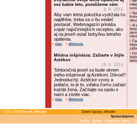
Met
cez babie leto, pomôžeme vám
mili
soci
8. 9. 2015
Spo
Aby vám letná pokožka vydržala čo
Kome
najdlhšie, treba sa o ňu vedieť
obce
postarať. Webmagazín prináša
AI p
zopár najúčinnejších receptov, ako
Amaz
plyn
aj na jeseň ostať bohyňou letného
reko
opálenia.
Čia
viac
diskusia
Hloh
záži
Fes
Módna inšpirácia: Zažiarte v štýle
duše
Aztékov
obči
15. 9. 2014
Tohtoročná jeseň sa bude okrem
iného inšpirovať aj Aztékmi. Dôvod?
Jednoduchý. Aztécke vzory a
potlače, to je to, vďaka čomu zažiari
každá žena. Začítajte sa spolu s
nami a zistite viac.
viac
diskusia
©2005-2026
Denník 24hodin
Dobré Správy 24hodín
Spravodajstvo
Mačka
Správy
Papierové palety
Čo 