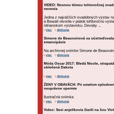
VIDEO: Nosnou témou tohtoročnej svado
nevesta
Jedna z najväčších svadobných výstav n
a Beauté otvorila v piatok tohtoročnú výs
nitrianskom výstavisku. Deviaty ...
viac
diskusia
Simone de Beauvoirová sa sústreďovala
emancipácie
Na archívnej snímke Simone de Beauvoir
viac
diskusia
Móda Oscar 2017: Bledá Nicole, strapatá
oblečená Dakota
viac
diskusia
ŽENY V OBAVÁCH: Pri umelom oplodnení
nesprávne spermie
Ilustračná snímka
viac
diskusia
Video: Sexi anjelikovia žiarili na šou Vic