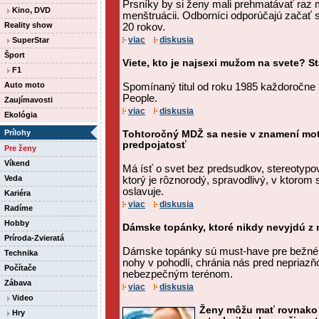
Prsníky by si ženy mali prehmatávať raz 
Kino, DVD
menštruácii. Odborníci odporúčajú začať
Reality show
20 rokov.
viac
diskusia
SuperStar
Šport
Viete, kto je najsexi mužom na svete? S
F1
Auto moto
Spomínaný titul od roku 1985 každoročne
People.
Zaujímavosti
viac
diskusia
Ekológia
Prílohy
Tohtoročný MDŽ sa nesie v znamení mo
predpojatosť
Pre ženy
Víkend
Má ísť o svet bez predsudkov, stereotypov
Veda
ktorý je rôznorodý, spravodlivý, v ktorom 
oslavuje.
Kariéra
viac
diskusia
Radíme
Hobby
Dámske topánky, ktoré nikdy nevyjdú z
Príroda-Zvieratá
Dámske topánky sú must-have pre bežné 
Technika
nohy v pohodlí, chránia nás pred nepriazň
Počítače
nebezpečným terénom.
Zábava
viac
diskusia
Video
Ženy môžu mať rovnako 
Hry