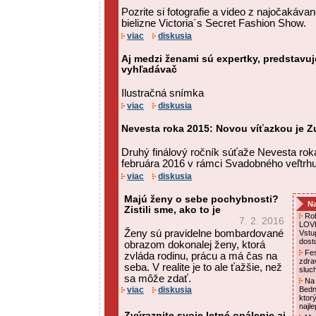
Pozrite si fotografie a video z najočakáva
bielizne Victoria´s Secret Fashion Show.
viac
diskusia
Aj medzi ženami sú expertky, predstavuj
vyhľadávač
Ilustračná snímka
viac
diskusia
Nevesta roka 2015: Novou víťazkou je 
Druhý finálový ročník súťaže Nevesta rok
februára 2016 v rámci Svadobného veľtrhu
viac
diskusia
Majú ženy o sebe pochybnosti?
Na
Zistili sme, ako to je
Rob
7. 2. 2016
LOVE
Ženy sú pravidelne bombardované
Vstu
dost
obrazom dokonalej ženy, ktorá
Fes
zvláda rodinu, prácu a má čas na
zdra
seba. V realite je to ale ťažšie, než
sluc
sa môže zdať.
Na 
viac
diskusia
Bedn
ktor
najl
Zvýraznite svoje letné opálenie aj