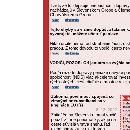
Tvrdí, že to zlepšuje priepustnosť doprav
nachádzajú v Slovenskom Grobe a Čiernej 
Chorvátskemu Grobu.
viac
diskusia
Tejto chyby sa v zime dopúšťa takmer ka
vyvarujete, môžete ušetriť peniaze
Nikto určite nemá rád škrabanie ľadu zo sk
prácou. Z tohto dôvodu to vodiči často ner
viac
diskusia
VODIČI, POZOR: Od januára sa zvýšia c
Podľa rezortu dopravy peniaze navyše po
spoločnosti (NDS) viac akcelerovať invest
rýchlostných ciest, diaľnic a mostov v jej 
viac
diskusia
Zákonná povinnosť spojená so
Na
zimnými pneumatikami sa v
Met
krajinách EÚ líši
mili
8. 12. 2022
soci
Zatiaľ čo na Slovensku musí vodič
Čia
Hloh
použiť zimné pneumatiky, ak je na
záži
ceste súvislá vrstva snehu, ľad
Fes
alebo námraza, v niektorých