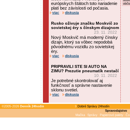
duše
európskych štátoch toto nariadenie
obči
platí bez závislosti od počasia.
viac
diskusia
Rusko oživuje značku Moskvič zo
sovietskej éry s čínskym dizajnom
23. 11. 2022
Nový Moskvič má moderný čínsky
dizajn, ktorý sa vôbec nepodobá
pôvodnému vozidlu zo sovietskej
éry.
viac
diskusia
PRIPRAVILI STE SI AUTO NA
ZIMU? Prezutie pneumatík nestačí
10. 11. 2022
Je potrebné skontrolovať aj
funkčnosť a správne nastavenie
sklonu svetiel.
viac
diskusia
©2005-2026
Denník 24hodin
Dobré Správy 24hodín
Spravodajstvo
Mačka
Správy
Papierové palety
Čo 