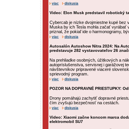
viac
diskusia
Video: Elon Musk predstavil robotický t
Cybercab je nízke dvojmiestne kupé bez v
Muska by ich Tesla mohla začať vyrábať 
priznal, že pokiaľ ide o harmonogramy, býva
viac
diskusia
Autosalón Autoshow Nitra 2024: Na Auto
predstavuje 282 vystavovateľov 26 znač
Na prehliadke osobných, úžitkových a nák
autopríslušenstva, servisnej i garážovej t
návštevníkov pripravené viaceré slovensk
sprievodný program.
viac
diskusia
POZOR NA DOPRAVNÉ PRIESTUPKY: Odha
Drony pomáhajú zachytiť dopravné priestu
čím zvyšujú bezpečnosť na cestách.
viac
diskusia
Video: Xiaomi začne koncom marca dodá
elektromobil SU7