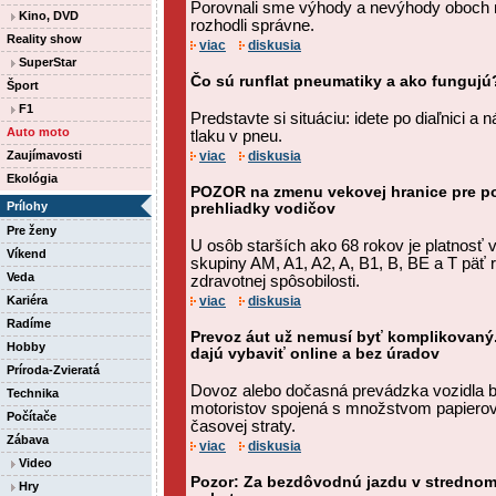
Porovnali sme výhody a nevýhody oboch 
Kino, DVD
rozhodli správne.
Reality show
viac
diskusia
SuperStar
Čo sú runflat pneumatiky a ako fungujú
Šport
F1
Predstavte si situáciu: idete po diaľnici a 
Auto moto
tlaku v pneu.
Zaujímavosti
viac
diskusia
Ekológia
POZOR na zmenu vekovej hranice pre po
Prílohy
prehliadky vodičov
Pre ženy
U osôb starších ako 68 rokov je platnosť
Víkend
skupiny AM, A1, A2, A, B1, B, BE a T päť 
Veda
zdravotnej spôsobilosti.
Kariéra
viac
diskusia
Radíme
Prevoz áut už nemusí byť komplikovaný
Hobby
dajú vybaviť online a bez úradov
Príroda-Zvieratá
Dovoz alebo dočasná prevádzka vozidla 
Technika
motoristov spojená s množstvom papierov
Počítače
časovej straty.
Zábava
viac
diskusia
Video
Pozor: Za bezdôvodnú jazdu v strednom
Hry