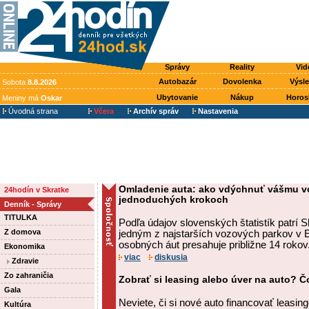
Správy
Reality
Vid
Autobazár
Dovolenka
Výsl
Sobota
8.8.2026
Ubytovanie
Nákup
Horos
Meniny má
Oskar
Úvodná strana
Včera
Archív správ
Nastavenia
Omladenie auta: ako vdýchnuť vášmu voz
24hodín v Skratke
jednoduchých krokoch
Denník - Správy
TITULKA
Podľa údajov slovenských štatistík patrí 
Z domova
jedným z najstarších vozových parkov v 
osobných áut presahuje približne 14 rokov
Ekonomika
viac
diskusia
Zdravie
Zo zahraničia
Zobrať si leasing alebo úver na auto? Čo
Gala
Neviete, či si nové auto financovať leasi
Kultúra