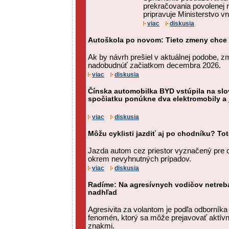
prekračovania povolenej r
pripravuje Ministerstvo vn
viac
diskusia
Autoškola po novom: Tieto zmeny chce z
Ak by návrh prešiel v aktuálnej podobe, 
nadobudnúť začiatkom decembra 2026.
viac
diskusia
Čínska automobilka BYD vstúpila na slo
spočiatku ponúkne dva elektromobily a 
viac
diskusia
Môžu cyklisti jazdiť aj po chodníku? Tot
Jazda autom cez priestor vyznačený pre c
okrem nevyhnutných prípadov.
viac
diskusia
Radíme: Na agresívnych vodičov netreba
nadhľad
Agresivita za volantom je podľa odborníka
fenomén, ktorý sa môže prejavovať aktív
znakmi.