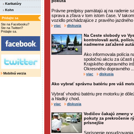
pokuta
Karikatúry
Kohn
Právne predpisy pamätajú aj na radenie s
sprava a zľava v tom istom čase. V tako
Pridajte sa
vozidlo prichádzajúce z pravého jazdného
Ste na Facebooku?
viac
diskusia
Ste na Twitteri?
Pridajte sa.
Na Ceste slobody vo Vy
kontrolovali autá, políci
nadmerne zaťažené autá
Ako informovala polícia na 
spoločnú akciu za účasti 
Krajského dopravného in
Okresného dopravného ..
Mobilná verzia
viac
diskusia
Ako vybrať správnu batériu pre váš mot
Vybrať vhodnú batériu pre motorku je dôleži
a hladký chod.
viac
diskusia
Vodičov čakajú zmeny v 
pokuty za prekročenie rý
prísnejšie
Sprísnenie posudzovania