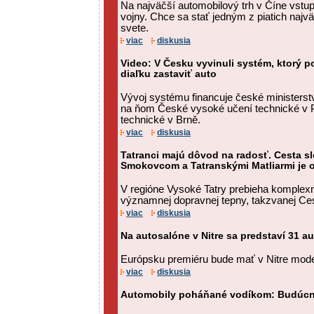
Na najväčší automobilový trh v Číne vstup
vojny. Chce sa stať jedným z piatich najv
svete.
viac
diskusia
Video: V Česku vyvinuli systém, ktorý p
diaľku zastaviť auto
Vývoj systému financuje české ministerst
na ňom České vysoké učení technické v 
technické v Brně.
viac
diskusia
Tatranci majú dôvod na radosť. Cesta s
Smokovcom a Tatranskými Matliarmi je 
V regióne Vysoké Tatry prebieha komplex
významnej dopravnej tepny, takzvanej Ces
viac
diskusia
Na autosalóne v Nitre sa predstaví 31 
Európsku premiéru bude mať v Nitre mode
viac
diskusia
Automobily poháňané vodíkom: Budúcn