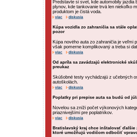
Predstavte si svet, kde automobily jazdia
plynov, kde tankovanie trvá len niekoľko 
produktom je čistá voda.
viac
diskusia
Kúpa vozidla zo zahraničia sa stále oplat
pozor
Kúpa nového auta zo zahraničia je veľmi p
však pomerne komplikovaný a treba si dať
viac
diskusia
Od apríla sa zavádzajú elektronické sk
preukaz
Skúšobné testy vychádzajú z učebných o
autoškolách.
viac
diskusia
Poplatky pri prepise auta sa budú od jú
Novelou sa zníži počet výkonových kateg
priaznivejšími pre poplatníkov.
viac
diskusia
Bratislavský kraj chce inštalovať ďalšie
ktoré umožňujú vodičom odbočiť vpravo