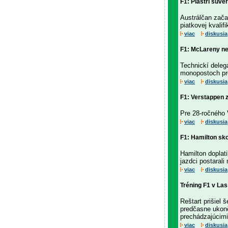
F1: Piastri suve
Austrálčan začal
piatkovej kvalifi
viac
diskusia
F1: McLareny nep
Technickí delegá
monopostoch pre
viac
diskusia
F1: Verstappen z
Pre 28-ročného 
viac
diskusia
F1: Hamilton sko
Hamilton doplati
jazdci postarali
viac
diskusia
Tréning F1 v La
Reštart prišiel 
predčasne ukonči
prechádzajúcim
viac
diskusia