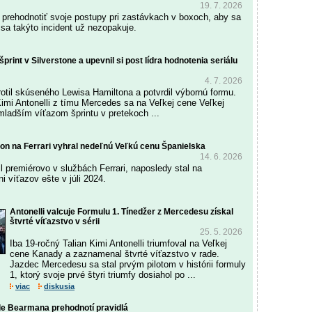
19. 7. 2026
 prehodnotiť svoje postupy pri zastávkach v boxoch, aby sa
 sa takýto incident už nezopakuje.
 šprint v Silverstone a upevnil si post lídra hodnotenia seriálu
4. 7. 2026
rotil skúseného Lewisa Hamiltona a potvrdil výbornú formu.
Kimi Antonelli z tímu Mercedes sa na Veľkej cene Veľkej
jmladším víťazom šprintu v pretekoch ...
ton na Ferrari vyhral nedeľnú Veľkú cenu Španielska
14. 6. 2026
l premiérovo v službách Ferrari, naposledy stal na
 víťazov ešte v júli 2024.
Antonelli valcuje Formulu 1. Tínedžer z Mercedesu získal
štvrté víťazstvo v sérii
25. 5. 2026
Iba 19-ročný Talian Kimi Antonelli triumfoval na Veľkej
cene Kanady a zaznamenal štvrté víťazstvo v rade.
Jazdec Mercedesu sa stal prvým pilotom v histórii formuly
1, ktorý svoje prvé štyri triumfy dosiahol po ...
viac
diskusia
de Bearmana prehodnotí pravidlá