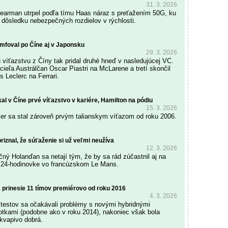
31. 3. 2026
earman utrpel podľa tímu Haas náraz s preťažením 50G, ku
 dôsledku nebezpečných rozdielov v rýchlosti.
iumfoval po Číne aj v Japonsku
29. 3. 2026
víťazstvu z Číny tak pridal druhé hneď v nasledujúcej VC.
 cieľa Austrálčan Oscar Piastri na McLarene a tretí skončil
 Leclerc na Ferrari.
skal v Číne prvé víťazstvo v kariére, Hamilton na pódiu
15. 3. 2026
žer sa stal zároveň prvým talianskym víťazom od roku 2006.
riznal, že súťaženie si už veľmi neužíva
12. 3. 2026
ý Holanďan sa netají tým, že by sa rád zúčastnil aj na
j 24-hodinovke vo francúzskom Le Mans.
 prinesie 11 tímov premiérovo od roku 2016
4. 3. 2026
testov sa očakávali problémy s novými hybridnými
tkami (podobne ako v roku 2014), nakoniec však bola
ekvapivo dobrá.