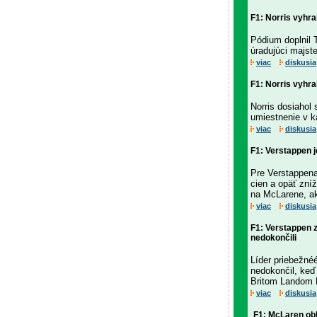
F1: Norris vyhra
Pódium doplnil 
úradujúci majst
viac
diskusia
F1: Norris vyhra
Norris dosiahol 
umiestnenie v ka
viac
diskusia
F1: Verstappen 
Pre Verstappena
cien a opäť zní
na McLarene, ak
viac
diskusia
F1: Verstappen z
nedokončili
Líder priebežné
nedokončil, keď
Britom Landom 
viac
diskusia
F1: McLaren obh