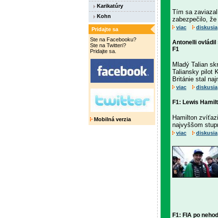
Karikatúry
Tím sa zaviazal
Kohn
zabezpečilo, že
viac
diskusia
Pridajte sa
Ste na Facebooku?
Antonelli ovládil
Ste na Twitteri?
F1
Pridajte sa.
Mladý Talian sk
Taliansky pilot 
Británie stal na
viac
diskusia
F1: Lewis Hamil
Hamilton zvíťazi
Mobilná verzia
najvyššom stupni
viac
diskusia
F1: FIA po neho