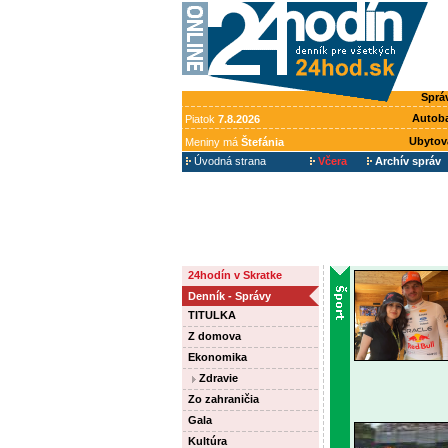
Sprá
Autob
Piatok
7.8.2026
Ubytov
Meniny má
Štefánia
Úvodná strana
Včera
Archív správ
24hodín v Skratke
Denník - Správy
TITULKA
Z domova
Ekonomika
Zdravie
Zo zahraničia
Gala
Kultúra