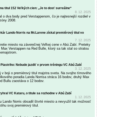
 na titul 152 Veľkých cien: „Je to dosť surreálne“
8. 12. 2025
l o dva body pred Verstappenom, čo je najtesnejší rozdiel v
sezóny 2008.
ekár Lando Norris na McLarene získal premiérový titul vo
7. 12. 2025
tretie miesto na záverečnej Veľkej cene v Abú Zabí. Preteky
 Max Verstappen na Red Bulle, ktorý sa tak stal so stratou
cemajstrom.
 Piastriho: Nebude jazdiť v prvom tréningu VC Abú Zabí
3. 12. 2025
ej v boji o premiérový titul majstra sveta. Na svojho tímového
celkového poradia Landa Norrisa stráca 16 bodov, druhý Max
d Bullu zaostáva o 12 bodov.
yhral VC Kataru, o titule sa rozhodne v Abú Zabí
1. 12. 2025
u Lando Norris obsadil štvrté miesto a nevyužil tak možnosť
stihu svoj premiérový titul.