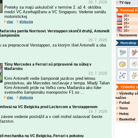
26. 7. 2026
TV tipy
Preteky sa majú uskutočniť v termíne 2. až 4. októbra
Kurzový lí
medzi VC Azerbajdžanu a VC Singapuru. Vedenie seriálu
1€=
motoristickej
1€=
viac
diskusia
1€=
1€=
1€=
aďarska patrila Norrisovi. Verstappen skončil druhý, Antonelli
 šampionáte
Nastavenie
26. 7. 2026
Horoskop
 sa prepracoval Verstappen, za ktorým išiel Antonelli a oba
Tímy Mercedes a Ferrari sú pripravené na súboj v
Maďarsku
23. 7. 2026
Kimi Antonelli vedie šampionát jazdcov pred letnou
prestávkou, ale Mercedes nezľavuje z tempa. Mladý Talian
Výsledky 
Kimi Antonelli príde na Veľkú cenu Maďarska ako líder
svetového šampionátu manopostov F1 so ...
Výsledky z
viac
diskusia
naživo
Futbal
riumfoval na VC Belgicka pred Leclercom a Verstappenom
Tenis
19. 7. 2026
Hokej
v závere vedenie postrážil a v cieli mohol oslavovať šieste
Basketbal
ťazstvo.
zil mechanika na VC Belgicka, Ferrari s pokutou