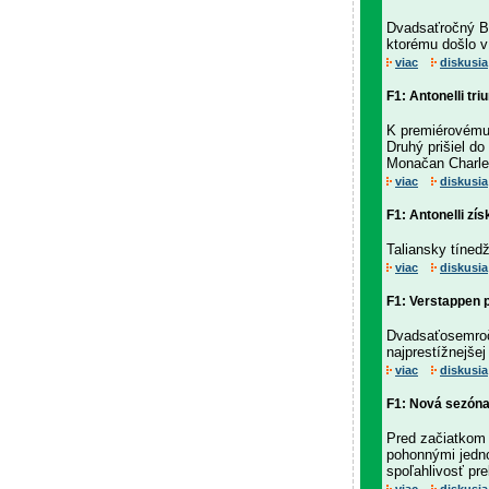
Dvadsaťročný B
ktorému došlo v
viac
diskusia
F1: Antonelli tr
K premiérovému 
Druhý prišiel do
Monačan Charles
viac
diskusia
F1: Antonelli zí
Taliansky tíned
viac
diskusia
F1: Verstappen p
Dvadsaťosemročn
najprestížnejše
viac
diskusia
F1: Nová sezóna
Pred začiatkom 
pohonnými jedno
spoľahlivosť pr