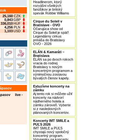
Headlinerom, ktorý
rozvášni všetkých
fanúšikov je britský
stok
spevák Robbie Williams
25,160
CZK
0,843
GBP
Cirque du Soleil v
336,010
HUF
Bratislave - OVO
4,256
PLN
Očarujúca show od
1,103
USD
Cirque du Soleil je späť!
Legendárny cirkus
prináša do Bratislavy
OVO - 2026
ELÁN & Kamaráti –
Bratislava
ELÁN sa po dvoch rokoch
vracia do rodnej
Bratislavy s novým
koncertným programom a
výnimočnou zostavou
bývalých členov kapely.
Exluzívne koncerty na
zápasov
zámku
Aj tento rok si môžete užiť
ápasov live -
koncerty na nádvorí
nádherného hotela a
zámku zároveň. Vyberte
si z nasledovných
plánovaných koncertov.
Koncerty IMT SMILE a
PUĽS 2026
IMT SMILE a PUĽS
chystajú nový spoločný
koncertný program.
Vstupenky na koncerty