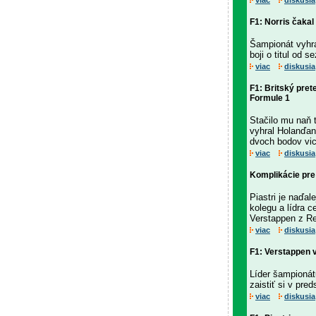
viac
diskusia
F1: Norris čakal
Šampionát vyhra
boji o titul od 
viac
diskusia
F1: Britský pret
Formule 1
Stačilo mu naň 
vyhral Holanďan
dvoch bodov vi
viac
diskusia
Komplikácie pre
Piastri je naďal
kolegu a lídra 
Verstappen z Re
viac
diskusia
F1: Verstappen v
Líder šampionát
zaistiť si v pred
viac
diskusia