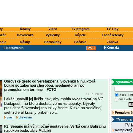
vy
Reality
Video
TV program
TV Tipy
azár
Dovolenka
Výsledky
Kúpele
Lacné letenky
anie
Nákup
Horoskopy
Počasie
Zábava
Kontakt
Nastavenia
Obrovské gesto od Verstappena. Slovenku Ninu, ktorá
Vyhľadáva
bojuje so zákernou chorobou, neodmietol ani po
premeškanom termíne – FOTO
31. 7. 2026
v archív
Lekári upravili jej liečbu tak, aby mohla vycestovať na VC
vo svete
Budapešti, na ktorú dostala voľné vstupenky. Bývalý
prezident Slovenskej republiky Andrej Kiska na sociálnej
sieti zdieľal krásny príbeh so ...
Prenájom á
viac
diskusia
TV progra
TV M
F1: Sepang má výnimočné postavenie. Veľká cena Bahrajnu
Kompletný
napokon bude, ale v Malajzii