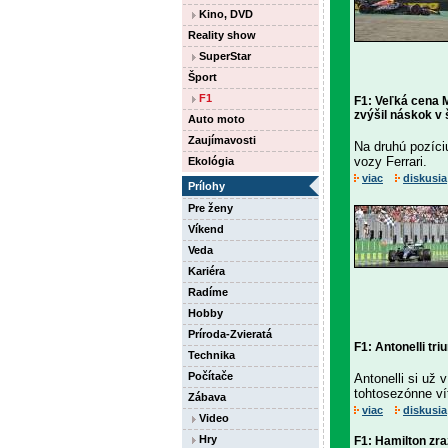
Kino, DVD
Reality show
SuperStar
Šport
F1
F1: Veľká cena M
zvýšil náskok v
Auto moto
Zaujímavosti
Na druhú pozíciu
vozy Ferrari.
Ekológia
viac
diskusia
Prílohy
Pre ženy
Víkend
Veda
Kariéra
Radíme
Hobby
Príroda-Zvieratá
F1: Antonelli t
Technika
Počítače
Antonelli si už 
tohtosezónne ví
Zábava
viac
diskusia
Video
Hry
F1: Hamilton zra