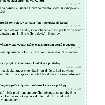
rénne ovládol šprint na VC Kataru
29. 11. 2025
 na okruhu v Lusaile z prvého miesta, ktoré si vybojoval v
kácii.
rešli kontrolou, Norrisa a Piastriho diskvalifikovali
23. 11. 2025
ti po pretekoch zistili, že opotrebenie časti podlahy na oboch
kračuje minimálnu hrúbku deväť milimetrov.
víťazil v Las Vegas: Stále je za Norrisom veľká medzera
23. 11. 2025
Verstappena to bolo 6. víťazstvo v sezóne a 69. v kariére.
nčil prvýkrát v kariére v kvalifikácii posledný
22. 11. 2025
l na divoký záver prvej časti kvalifikácie, keď sa viacerí
 na trati o žlté vlajky a nemohol tak dokončiť svoje ostré kolo.
s Vegas opäť ovplyvnili uvoľnené kanálové poklopy
21. 11. 2025
šesť minút pred koncom druhého tréningu, no po chvíli ho
li, keďže sa poklop pri zákrute číslo 17 hýbal pod
i monopostami.