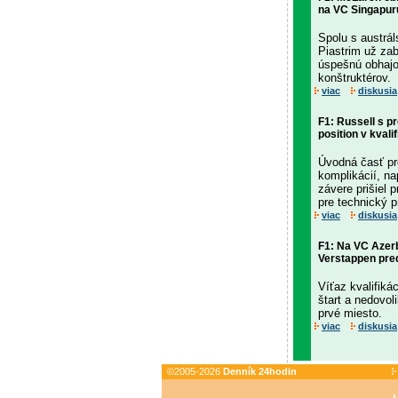
na VC Singapuru
Spolu s austr
Piastrim už za
úspešnú obhajo
konštruktérov.
viac
diskusia
F1: Russell s p
position v kvali
Úvodná časť pr
komplikácií, n
závere prišiel
pre technický 
viac
diskusia
F1: Na VC Azerb
Verstappen pre
Víťaz kvalifiká
štart a nedovol
prvé miesto.
viac
diskusia
©2005-2026
Denník 24hodin