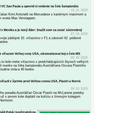
l VC Sao Paula a upevnil si vedenie na čele šampionátu
10. 11. 2025
Talian Kimi Antonelli na Mercedese s kariérnym maximom a
er sveta Max Verstappen.
l v Mexiku a je nový líder: Snažil som sa ostať sústredený
27. 10. 2025
svoje jubilejné 10. víťazstvo v F1 a zároveň 42. pódiové
riére.
je víťazom Veľkej ceny USA, zdramatizoval boj o čelo MS
20. 10. 2025
 to bolo tretie víťazstvo z predchádzajúcich štyroch veľkých
žil manko na lídra šampionátu Austrálčana Oscara Piastriho
tuálne stráca 40 bodov.
víťazil v šprinte pred Veľkou cenou USA, Piastri a Norris
18. 10. 2025
ého poradia Austrálčan Oscar Piastri na McLarene preteky
 už v prvom kole doplatil na kolíziu s tímovým kolegom
Norrisom.
ájil Pohár konštruktérov,