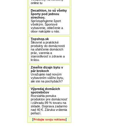
online tu
Decathlon, to sú všetky
športy pod jednou
strechou.
Sprístupňujeme šport
všetkým. Športové
vybavenie, oblečenie a
obuv nakúpite u nás.
Topshop.sk
Šikovné a praktické
produkty do domácnosti
na uľahčenie domácich
prác, varenia a
starostlivosť o zdravie a
krásu.
Zmeňte dizajn bytu v
pár krokoch
Uvažujete nad novým
vybavením vášho bytu,
ale ste na pochybách?
Výpredaj domácich
spotrebičov
Rozsiahla ponuka
produktov pre domácnosť
i záhradu.99 % tovaru na
sklade. Doprava zadarmo
nad 40 €. Záruka vrátenia
peňazí.
[
]
Pridajte svoju reklamu