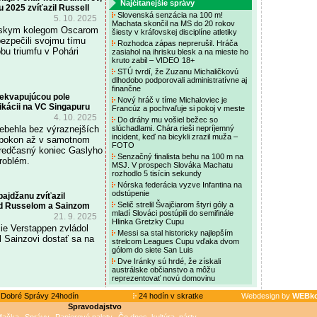
Najčítanejšie správy
 2025 zvíťazil Russell
Slovenská senzácia na 100 m!
5. 10. 2025
Machata skončil na MS do 20 rokov
álskym kolegom Oscarom
šiesty v kráľovskej disciplíne atletiky
bezpečili svojmu tímu
Rozhodca zápas neprerušil. Hráča
bu triumfu v Pohári
zasiahol na ihrisku blesk a na mieste ho
kruto zabil – VIDEO 18+
STÚ tvrdí, že Zuzanu Michaličkovú
dlhodobo podporovali administratívne aj
finančne
rekvapujúcou pole
Nový hráč v tíme Michaloviec je
fikácii na VC Singapuru
Francúz a pochvaľuje si pokoj v meste
4. 10. 2025
Do dráhy mu vošiel bežec so
ebehla bez výraznejších
slúchadlami. Chára rieši nepríjemný
incident, keď na bicykli zrazil muža –
apokon až v samotnom
FOTO
 predčasný koniec Gaslyho
Senzačný finalista behu na 100 m na
problém.
MSJ. V prospech Slováka Machatu
rozhodlo 5 tisícin sekundy
Nórska federácia vyzve Infantina na
odstúpenie
ajdžanu zvíťazil
Selič strelil Švajčiarom štyri góly a
d Russelom a Sainzom
mladí Slováci postúpili do semifinále
21. 9. 2025
Hlinka Gretzky Cupu
cie Verstappen zvládol
Messi sa stal historicky najlepším
il Sainzovi dostať sa na
strelcom Leagues Cupu vďaka dvom
gólom do siete San Luis
Dve Iránky sú hrdé, že získali
austrálske občianstvo a môžu
reprezentovať novú domovinu
Dobré Správy 24hodín
24 hodín v skratke
Webdesign by
WEBko
Spravodajstvo