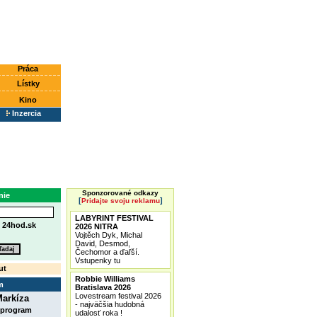
Práca
Lístky
Kino
Inzercia
Sponzorované odkazy
nie
[
]
Pridajte svoju reklamu
LABYRINT FESTIVAL
e
24hod.sk
2026 NITRA
Vojtěch Dyk, Michal
David, Desmod,
Čechomor a ďaľší.
Vstupenky tu
ut
Robbie Williams
m
Bratislava 2026
Lovestream festival 2026
arkíza
- najväčšia hudobná
 program
udalosť roka !