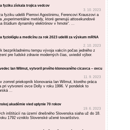
 fyziku získala trojica vedcov
3. 10. 2023
 fyziku udelili Pierrovi Agostinimu, Ferencovi Krauszovi a
 za „experimentálne metódy, ktoré generujú attosekundové
na štúdium dynamiky elektrónov v hmote“. ...
a fyziológiu a medicínu za rok 2023 udelili za výskum mRNA
2. 10. 2023
li k bezpríkladnému tempu vývoja vakcín počas jedného z
zení pre ľudské zdravie moderných čias, uviedol výbor.
vedec Ian Wilmut, vytvoril prvého klonovaného cicavca – ovcu
11. 9. 2023
v zomrel priekopník klonovania Ian Wilmut, ktorého práca
 pri vytvorení ovce Dolly v roku 1996. V pondelok to
rská ...
nskej akadémie vied uplynie 70 rokov
19. 6. 2023
ých inštitúcií na území dnešného Slovenska siaha už do 18.
 roku 1792 vzniklo Slovenské učené tovarišstvo.