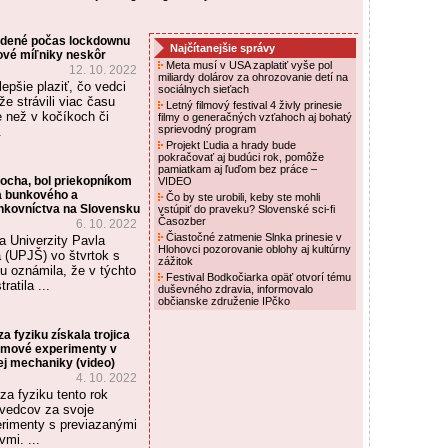
rodené počas lockdownu
Najčítanejšie správy
ové míľniky neskôr
Meta musí v USA zaplatiť vyše pol
12. 10. 2022
miliardy dolárov za ohrozovanie detí na
lepšie plaziť, čo vedci
sociálnych sieťach
že strávili viac času
Letný filmový festival 4 živly prinesie
 než v kočíkoch či
filmy o generačných vzťahoch aj bohatý
sprievodný program
.
Projekt Ľudia a hrady bude
pokračovať aj budúci rok, pomôže
pamiatkam aj ľuďom bez práce –
ocha, bol priekopníkom
VIDEO
a bunkového a
Čo by ste urobili, keby ste mohli
nkovníctva na Slovensku
vstúpiť do praveku? Slovenské sci-fi
Časozber
6. 10. 2022
Čiastočné zatmenie Slnka prinesie v
a Univerzity Pavla
Hlohovci pozorovanie oblohy aj kultúrny
 (UPJŠ) vo štvrtok s
zážitok
u oznámila, že v týchto
Festival Bodkočiarka opäť otvorí tému
atila ...
duševného zdravia, informovalo
občianske združenie IPčko
a fyziku získala trojica
omové experimenty v
ej mechaniky (video)
4. 10. 2022
a fyziku tento rok
 vedcov za svoje
rimenty s previazanými
mi. ...