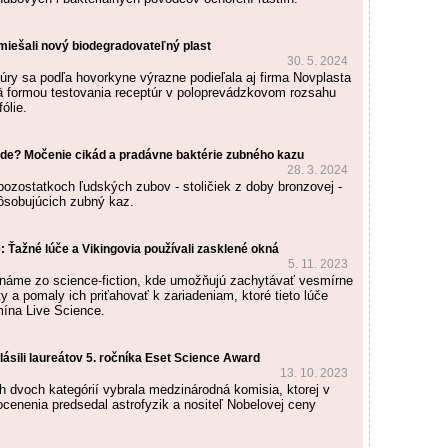
iešali nový biodegradovateľný plast
30. 5. 2024
túry sa podľa hovorkyne výrazne podieľala aj firma Novplasta
 formou testovania receptúr v poloprevádzkovom rozsahu
ólie.
ede? Močenie cikád a pradávne baktérie zubného kazu
28. 3. 2024
 pozostatkoch ľudských zubov - stoličiek z doby bronzovej -
ôsobujúcich zubný kaz.
 Ťažné lúče a Vikingovia používali zasklené okná
5. 11. 2023
náme zo science-fiction, kde umožňujú zachytávať vesmírne
ty a pomaly ich priťahovať k zariadeniam, ktoré tieto lúče
mína Live Science.
lásili laureátov 5. ročníka Eset Science Award
13. 10. 2023
h dvoch kategórií vybrala medzinárodná komisia, ktorej v
ocenenia predsedal astrofyzik a nositeľ Nobelovej ceny