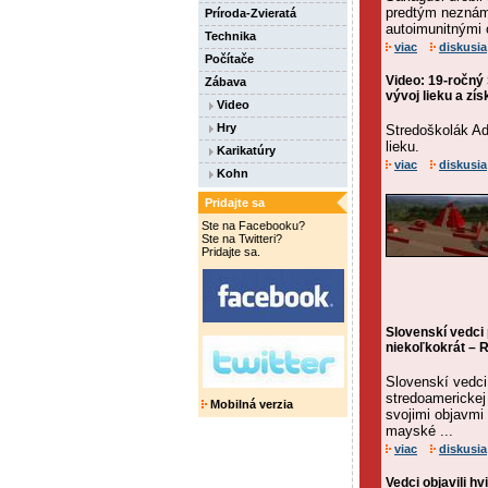
predtým neznámy
Príroda-Zvieratá
autoimunitnými 
Technika
viac
diskusia
Počítače
Video: 19-ročný
Zábava
vývoj lieku a zís
Video
Hry
Stredoškolák Ad
lieku.
Karikatúry
viac
diskusia
Kohn
Pridajte sa
Ste na Facebooku?
Ste na Twitteri?
Pridajte sa.
Slovenskí vedci 
niekoľkokrát 
Slovenskí vedci
stredoamerickej
Mobilná verzia
svojimi objavmi 
mayské ...
viac
diskusia
Vedci objavili h