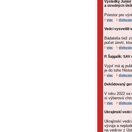
Výsledky Junior
a stredných škô
Priestor pre výn
viac
diskusia
Vedci vysvetlili 
Bádatelia tiež z
počet úmrtí, kt
viac
diskusia
P. Šajgalík: SAV
Vyjsť má aj pub
je do toho Histo
viac
diskusia
Dekódovaný gen
V roku 2022 sa 
si výberovú chro
viac
diskusia
Ukrajinskí vedci
Ukrajinskí vedc
vývoja a neplod
na vedcov z Ústa