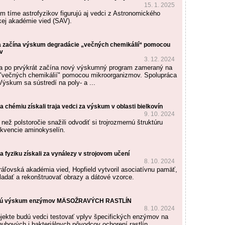
15. 1. 2025
 tíme astrofyzikov figurujú aj vedci z Astronomického
ej akadémie vied (SAV).
a začína výskum degradácie „večných chemikálií“ pomocou
v
3. 12. 2024
a po prvýkrát začína nový výskumný program zameraný na
 "večných chemikálií" pomocou mikroorganizmov. Spolupráca
Výskum sa sústredí na poly- a ...
 chémiu získali traja vedci za výskum v oblasti bielkovín
9. 10. 2024
než polstoročie snažili odvodiť si trojrozmernú štruktúru
ekvencie aminokyselín.
 fyziku získali za vynálezy v strojovom učení
8. 10. 2024
ráľovská akadémia vied, Hopfield vytvoril asociatívnu pamäť,
ladať a rekonštruovať obrazy a dátové vzorce.
irujú výskum enzýmov MÄSOŽRAVÝCH RASTLÍN
8. 10. 2024
ekte budú vedci testovať vplyv špecifických enzýmov na
hubových i bakteriálnych pôvodcov ochorení rastlín.