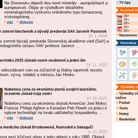
Na Slovensku objavili dva nové minerály - auropolybazit a
TV tipy
auropearceit. Objav je výsledkom detailného
Kurzový lí
mineralogického výskumu unikátneho typu bonanzovej,
1€=
nízkoteplotnej, ...
1€=
viac
diskusia
1€=
1€=
1€=
v zomrel biochemik a bývalý predseda SAV Jaromír Pastorek
Nastavenie
24. 1. 2026
v zomrel bývalý predseda Slovenskej akadémie vied (SaV) a
Horoskop
Virologického ústavu SAV profesor Jaromír ...
techniku 2025 získalo osem osobností a jeden tím
14. 11. 2025
odovzdávaní cien sa zúčastnil aj štátny tajomník rezortu
skum, vývoj, mládež a inklúziu Ján Hrinko.
Výsledky 
Nobelova cena za ekonómiu pozná svojich laureátov,
ocenenie získali traja vedci
Výsledky z
naživo
13. 10. 2025
Futbal
Nobelovu cenu za ekonómiu dostali Američan Joel Mokyr,
Francúz Philipp Aghion a Kanaďan Petr Howitt za prácu o
Tenis
vplyve technológií na trvalo udržateľný hospodársky ...
Hokej
viac
diskusia
Basketbal
a medicínu získali Brunkowová, Ramsdell a Sakaguči
6. 10. 2025
svoj prvý kľúčový objav v tejto oblasti v roku 1995. Objavil