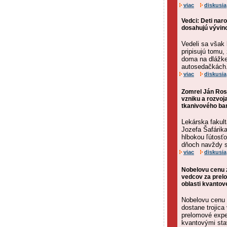
viac
diskusia
Vedci: Deti na
dosahujú vývin
Vedeli sa však 
pripisujú tomu, 
doma na dlážke
autosedačkách
viac
diskusia
Zomrel Ján Ros
vzniku a rozvoj
tkanivového ba
Lekárska fakult
Jozefa Šafárika
hlbokou ľútosťo
dňoch navždy str
viac
diskusia
Nobelovu cenu z
vedcov za prel
oblasti kvantov
Nobelovu cenu z
dostane trojica
prelomové expe
kvantovými stav