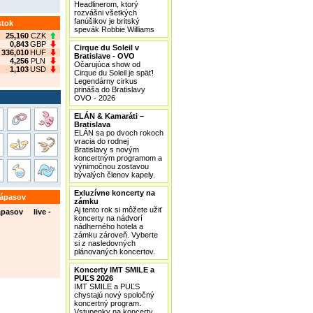
Headlinerom, ktorý
rozvášni všetkých
fanúšikov je britský
stok
spevák Robbie Williams
25,160
CZK
0,843
GBP
Cirque du Soleil v
336,010
HUF
Bratislave - OVO
4,256
PLN
Očarujúca show od
1,103
USD
Cirque du Soleil je späť!
Legendárny cirkus
prináša do Bratislavy
OVO - 2026
ELÁN & Kamaráti –
Bratislava
ELÁN sa po dvoch rokoch
vracia do rodnej
Bratislavy s novým
koncertným programom a
výnimočnou zostavou
bývalých členov kapely.
Exluzívne koncerty na
zápasov
zámku
Aj tento rok si môžete užiť
ápasov live -
koncerty na nádvorí
nádherného hotela a
zámku zároveň. Vyberte
si z nasledovných
plánovaných koncertov.
Koncerty IMT SMILE a
PUĽS 2026
IMT SMILE a PUĽS
chystajú nový spoločný
koncertný program.
Vstupenky na koncerty