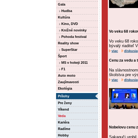
Gala
Hudba
Kultúra
Kino, DVD
Knižné novinky
Vo veku 68 roko
Pohoda festival
Vo veku 68 roko
Reality show
bývalý riaditeľ 
SuperStar
viac
diskusia
Šport
Cenu za vedu a 
MS v hokeji 2011
F1
Na slávnostnom 
školstva pre vý
Auto moto
viac
diskusia
Zaujímavosti
Ekológia
Prílohy
Pre ženy
Víkend
Veda
Kariéra
Nobelovu cenu z
Radíme
Hobby
Sakaguči urobil 