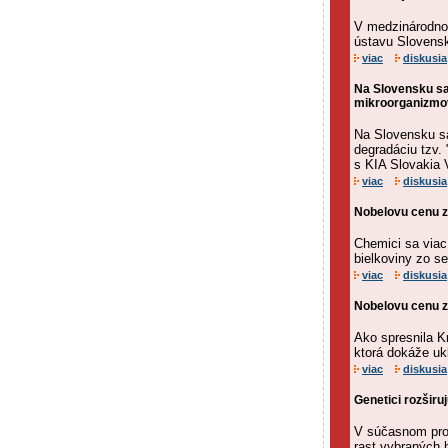
V medzinárodnom
ústavu Slovensk
viac
diskusia
Na Slovensku s
mikroorganizmo
Na Slovensku s
degradáciu tzv.
s KIA Slovakia 
viac
diskusia
Nobelovu cenu za
Chemici sa viac 
bielkoviny zo s
viac
diskusia
Nobelovu cenu za
Ako spresnila K
ktorá dokáže uk
viac
diskusia
Genetici rozš
V súčasnom proj
rast vybraných 