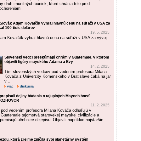
 druh imunitných buniek, ktoré chránia telo pred
ochoreniami.
 Slovák Adam Kovalčík vyhral hlavnú cenu na súťaži v USA za
kal 100-tisíc dolárov
19. 5. 2025
am Kovalčík vyhral hlavnú cenu na súťaži v USA za vývoj
Slovenskí vedci preskúmajú chrám v Guatemale, v ktorom
objavili figúry mayského Adama a Evy
14. 2. 2025
Tím slovenských vedcov pod vedením profesora Milana
Kováča z Univerzity Komenského v Bratislave čaká na jar
v ...
viac
diskusia
prepísali dejiny bádania o tajuplných Mayoch hneď
– ROZHOVOR
11. 2. 2025
 pod vedením profesora Milana Kováča odhaľujú v
 Guatemale tajomstvá starovekej mayskej civilizácie a
prepisujú učebnice dejepisu. Objavili napríklad najstaršie
viezdu, ktorá zrejme zničila svoj planetárny systém