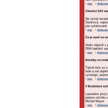
viac
diskusia
Chemici SAV nam
Na vývoji recep
Šenkvice, najmä
pre vyfukované f
viac
diskusia
Čo je nové vo v
Vedci objavili v
DNA baktérií sp
viac
diskusia
Novinky vo vede:
Ťažné lúče sú z
lode a iné objek
vysielajú, pripo
viac
diskusia
V Bratislave vyh
Laureátov prvýc
piatom ročníku 
Michel Mayor.
viac
diskusia