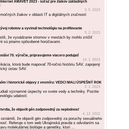
 Internet AMAVET 2023 - súťaž pre žiakov základných
l
3. 5. 2023
imočných žiakov v oblasti IT a digitálnych zručností
vývoj robotov a vyvinuli technológiu na profilovanie
5. 2. 2023
istili, že vysádzanie stromov v mestách by mohlo znížiť
oré sú priamo spôsobené horúčavami.
 oslávi 70. výročie, pripravujeme viacero podujatí
14. 1. 2023
likácia, ktorá bude mapovať 70-ročnú históriu SAV, zapojený
rický ústav SAV.
óm i historické objavy z vesmíru: VEDCI MALI ÚSPEŠNÝ ROK
2. 1. 2023
udiali významné úspechy vo svete vedy a techniky. Pozrite
nológiu udalostí.
 tvrdia, že objavili gén zodpovedný za neplodnosť
4. 12. 2022
i oznámili, že objavili gén zodpovedný za poruchy sexuálneho
nosť. Referuje o tom web Ukrajinská pravda s odvolaním sa
vu molekulárnej biológie a genetiky, ktorí ...