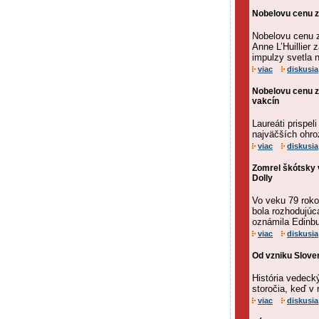
Nobelovu cenu za
Nobelovu cenu za
Anne L’Huillier
impulzy svetla 
viac
diskusia
Nobelovu cenu z
vakcín
Laureáti prispe
najväčších ohro
viac
diskusia
Zomrel škótsky 
Dolly
Vo veku 79 roko
bola rozhodujúca
oznámila Edinbu
viac
diskusia
Od vzniku Slove
História vedeck
storočia, keď v
viac
diskusia