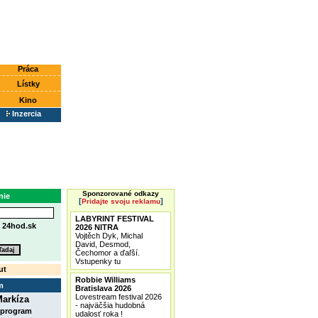
Práca
Lístky
Kino
Inzercia
Sponzorované odkazy
nie
[
]
Pridajte svoju reklamu
LABYRINT FESTIVAL
e
24hod.sk
2026 NITRA
Vojtěch Dyk, Michal
David, Desmod,
Čechomor a ďaľší.
Vstupenky tu
ut
Robbie Williams
m
Bratislava 2026
Lovestream festival 2026
arkíza
- najväčšia hudobná
 program
udalosť roka !