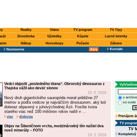
vy
Reality
Video
TV program
TV Tipy
azár
Dovolenka
Výsledky
Kúpele
Lacné letenky
anie
Nákup
Horoskopy
Počasie
Zábava
Kontakt
Nastavenia
Vedci objavili „posledného titana“. Obrovský dinosaurus z
Vyhľadáva
Thajska vážil ako deväť slonov
15. 5. 2026
Nový druh gigantického sauropóda meral približne 27
v archív
metrov a podľa vedcov je najväčším dinosaurom, aký bol
vo svete
doteraz objavený v juhovýchodnej Ázii. Fosílie tvora
starého viac než 100 miliónov rokov našli v ...
Prenájom á
viac
diskusia
TV progra
Objav na Šibeničnom vrchu, medzinárodný tím našiel dva
TV M
nové minerály – FOTO
Kompletný
19. 2. 2026