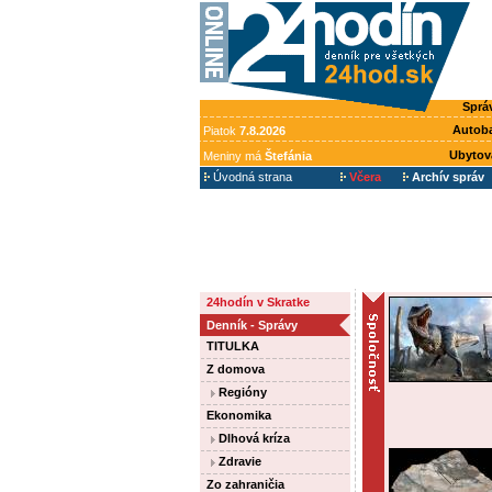
Sprá
Autob
Piatok
7.8.2026
Ubytov
Meniny má
Štefánia
Úvodná strana
Včera
Archív správ
24hodín v Skratke
Denník - Správy
TITULKA
Z domova
Regióny
Ekonomika
Dlhová kríza
Zdravie
Zo zahraničia