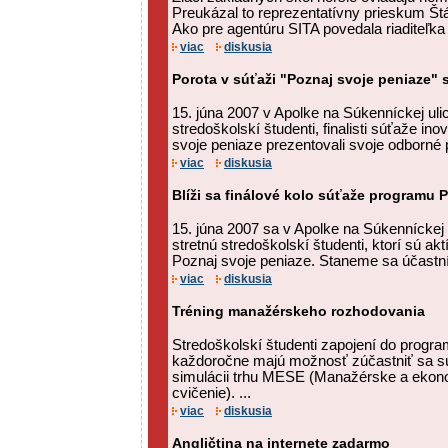
Preukázal to reprezentatívny prieskum Štá
Ako pre agentúru SITA povedala riaditeľka 
viac
diskusia
Porota v súťaži "Poznaj svoje peniaze" 
15. júna 2007 v Apolke na Súkenníckej ulici
stredoškolskí študenti, finalisti súťaže i
svoje peniaze prezentovali svoje odborné 
viac
diskusia
Blíži sa finálové kolo súťaže programu 
15. júna 2007 sa v Apolke na Súkenníckej ul
stretnú stredoškolskí študenti, ktorí sú a
Poznaj svoje peniaze. Staneme sa účastník
viac
diskusia
Tréning manažérskeho rozhodovania
Stredoškolskí študenti zapojení do progr
každoročne majú možnosť zúčastniť sa sú
simulácii trhu MESE (Manažérske a ekon
cvičenie). ...
viac
diskusia
Angličtina na internete zadarmo