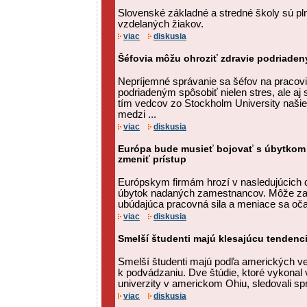
Slovenské základné a stredné školy sú p
vzdelaných žiakov.
viac
diskusia
Šéfovia môžu ohroziť zdravie podriade
Nepríjemné správanie sa šéfov na pracov
podriadeným spôsobiť nielen stres, ale a
tím vedcov zo Stockholm University naši
medzi ...
viac
diskusia
Európa bude musieť bojovať s úbytkom t
zmeniť prístup
Európskym firmám hrozí v nasledujúcich 
úbytok nadaných zamestnancov. Môže za 
ubúdajúca pracovná sila a meniace sa oč
viac
diskusia
Smelší študenti majú klesajúcu tendenc
Smelší študenti majú podľa amerických v
k podvádzaniu. Dve štúdie, ktoré vykonal 
univerzity v americkom Ohiu, sledovali spr
viac
diskusia