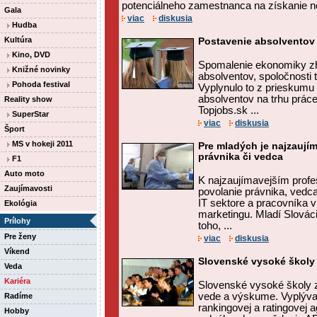
potenciálneho zamestnanca na získanie n
Gala
viac
diskusia
Hudba
Kultúra
Postavenie absolventov 
Kino, DVD
Spomalenie ekonomiky zh
Knižné novinky
absolventov, spoločnosti t
Pohoda festival
Vyplynulo to z prieskumu
absolventov na trhu práce,
Reality show
Topjobs.sk ...
SuperStar
viac
diskusia
Šport
MS v hokeji 2011
Pre mladých je najzaují
právnika či vedca
F1
Auto moto
K najzaujímavejším profe
Zaujímavosti
povolanie právnika, vedc
IT sektore a pracovníka v
Ekológia
marketingu. Mladí Slováci
Prílohy
toho, ...
Pre ženy
viac
diskusia
Víkend
Slovenské vysoké školy
Veda
Kariéra
Slovenské vysoké školy 
vede a výskume. Vyplýva
Radíme
rankingovej a ratingovej 
Hobby