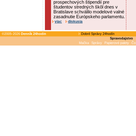
prospechových štipendií pre
študentov stredných škôl dnes v
Bratislave schválilo modelové valné
zasadnutie Európskeho parlamentu.
viac
diskusia
©2005-2026
Denník 24hodin
Dobré Správy 24hodín
Spravodajstvo
Mačka
Správy
Papierové palety
Čo 