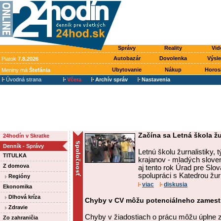
Správy
Reality
Vid
Autobazár
Dovolenka
Výsl
Piatok
7.8.2026
Ubytovanie
Nákup
Horos
Meniny má
Štefánia
Úvodná strana
Včera
Archív správ
Nastavenia
Začína sa Letná škola žu
24hodín v Skratke
Denník - Správy
Letnú školu žurnalistiky,
TITULKA
krajanov - mladých sloven
Z domova
aj tento rok Úrad pre Slov
spolupráci s Katedrou žurna
Regióny
viac
diskusia
Ekonomika
Dlhová kríza
Chyby v CV môžu potenciálneho zamestn
Zdravie
Chyby v žiadostiach o prácu môžu úplne 
Zo zahraničia