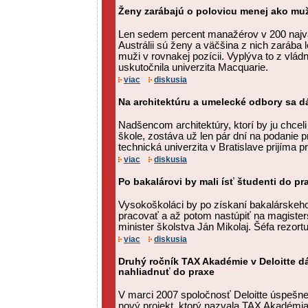
Ženy zarábajú o polovicu menej ako muž
Len sedem percent manažérov v 200 najv
Austrálii sú ženy a väčšina z nich zarába l
muži v rovnakej pozícii. Vyplýva to z vlá
uskutočnila univerzita Macquarie.
viac
diskusia
Na architektúru a umelecké odbory sa dá 
Nadšencom architektúry, ktorí by ju chcel
škole, zostáva už len pár dní na podanie 
technická univerzita v Bratislave prijíma pr
viac
diskusia
Po bakalárovi by mali ísť študenti do pr
Vysokoškoláci by po získaní bakalárskeho t
pracovať a až potom nastúpiť na magister
minister školstva Ján Mikolaj. Šéfa rezortu 
viac
diskusia
Druhý ročník TAX Akadémie v Deloitte 
nahliadnuť do praxe
V marci 2007 spoločnosť Deloitte úspešn
nový projekt, ktorý nazvala TAX Akadémia.