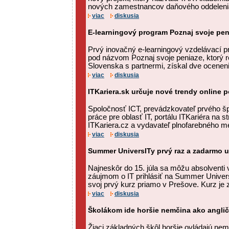
nových zamestnancov daňového oddeleni
viac
diskusia
E-learningový program Poznaj svoje pe
Prvý inovačný e-learningový vzdelávací 
pod názvom Poznaj svoje peniaze, ktorý re
Slovenska s partnermi, získal dve ocenenia
viac
diskusia
ITKariera.sk určuje nové trendy online 
Spoločnosť ICT, prevádzkovateľ prvého šp
práce pre oblasť IT, portálu ITKariéra na s
ITKariera.cz a vydavateľ plnofarebného me
viac
diskusia
Summer UniversITy prvý raz a zadarmo u
Najneskôr do 15. júla sa môžu absolventi
záujmom o IT prihlásiť na Summer UniversI
svoj prvý kurz priamo v Prešove. Kurz je 
viac
diskusia
Školákom ide horšie nemčina ako anglič
Žiaci základných škôl horšie ovládajú nemč