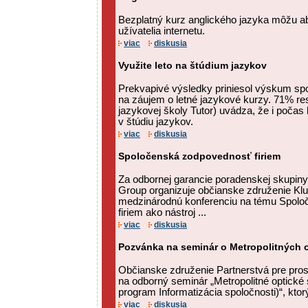
Bezplatný kurz anglického jazyka môžu ab
užívatelia internetu.
viac
diskusia
Využite leto na štúdium jazykov
Prekvapivé výsledky priniesol výskum sp
na záujem o letné jazykové kurzy. 71% r
jazykovej školy Tutor) uvádza, že i počas
v štúdiu jazykov.
viac
diskusia
Spoločenská zodpovednosť firiem
Za odbornej garancie poradenskej skupi
Group organizuje občianske združenie Klu
medzinárodnú konferenciu na tému Spol
firiem ako nástroj ...
viac
diskusia
Pozvánka na seminár o Metropolitných o
Občianske združenie Partnerstvá pre pro
na odborný seminár „Metropolitné optické
program Informatizácia spoločnosti)“, ktorý
viac
diskusia