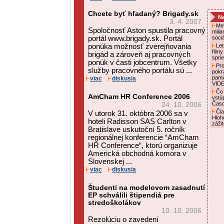
Chcete byť hľadaný? Brigady.sk
Na
3. 4. 2007
Met
Spoločnosť Aston spustila pracovný
mili
portál www.brigady.sk. Portál
soci
ponúka možnosť zverejňovania
Letn
film
brigád a zároveň aj pracovných
spri
ponúk v časti jobcentrum. Všetky
Pro
služby pracovného portálu sú ...
pokr
pami
viac
diskusia
VID
Čo 
AmCham HR Conference 2006
vstú
Čas
24. 10. 2006
Čia
V utorok 31. októbra 2006 sa v
Hloh
hoteli Radisson SAS Carlton v
záži
Bratislave uskutoční 5. ročník
regionálnej konferencie “AmCham
HR Conference“, ktorú organizuje
Americká obchodná komora v
Slovenskej ...
viac
diskusia
Študenti na modelovom zasadnutí
EP schválili štipendiá pre
stredoškolákov
10. 10. 2006
Rezolúciu o zavedení