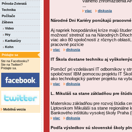
valného zhromaždenia AR
Príroda-Zvieratá
...
Technika
viac
diskusia
Počítače
Národné Dni Kariéry ponúkajú pracovné pr
Zábava
Video
Aj napriek hospodárskej kríze majú študent
Hry
možnosť stretnúť sa na Národných Dňoch
viac ako 80 spoločností z rôznych oblastí
Karikatúry
pracovné pozície
Kohn
viac
diskusia
Pridajte sa
IT Škola dostane techniku aj vyškolen
Ste na Facebooku?
Ste na Twitteri?
Pridajte sa.
Pomôcť pri vzdelávaní IT odborníkov v st
spoločnosť IBM pomocou projektu IT Škol
ako technologický partner projektu na vyb
viac
diskusia
L. Mikuláš sa stane základňou pre štú
Materskou základňou pre rozvoj štúdia ce
Liptovskom Mikuláši sa stane regionálne 
Mobilná verzia
Bankového inštitútu vysokej školy Praha (
viac
diskusia
Podľa výsledkov sú slovenské školy pln