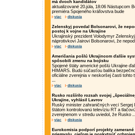
má dvoch kandidátov
aktualizované 20.júla, 18:06 Nástupcom B
premiéra Spojeného kráľovstva bude
viac
diskusia
Zelenskyj povedal Bolsonarovi, že nepo
postoj k vojne na Ukrajine
Ukrajinský prezident Volodymyr Zelensky
náprotivkovi Jairovi Bolsonarovi, že nepodp
viac
diskusia
Američania pošlú Ukrajincom ďalšie sy
spôsobili zmenu na bojisku
Spojené štáty americké pošlú Ukrajine ďal
HIMARS. Budú súčasťou balíka bezpečnos
oficiálne zverejnia v neskoršej časti tohto
...
viac
diskusia
Rusko rozšírilo rozsah svojej „špeciálne
Ukrajine, vyhlásil Lavrov
Ruský minister zahraničných vecí Sergej 
štátom kontrolovanú televíziu RT a tlačov
zverejnenom v stredu uviedol, že Rusko ..
viac
diskusia
Eurokomisia podporí projekty zamerané
priemyslu, cieľom je poskytnúť ozbroj