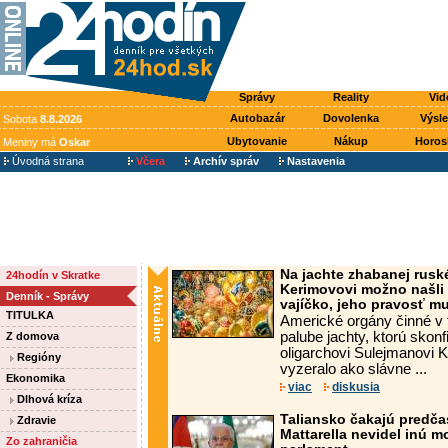
Správy
Reality
Vid
Autobazár
Dovolenka
Výsl
Sobota
8.8.2026
Ubytovanie
Nákup
Horos
Meniny má
Oskar
Úvodná strana
Včera
Archív správ
Nastavenia
Na jachte zhabanej rusk
24hodín v Skratke
Kerimovovi možno našli
Denník - Správy
vajíčko, jeho pravosť mu
TITULKA
Americké orgány činné v 
palube jachty, ktorú skon
Z domova
oligarchovi Sulejmanovi K
Regióny
vyzeralo ako slávne ...
Ekonomika
viac
diskusia
Dlhová kríza
Taliansko čakajú predča
Zdravie
Mattarella nevidel inú m
Zo zahraničia