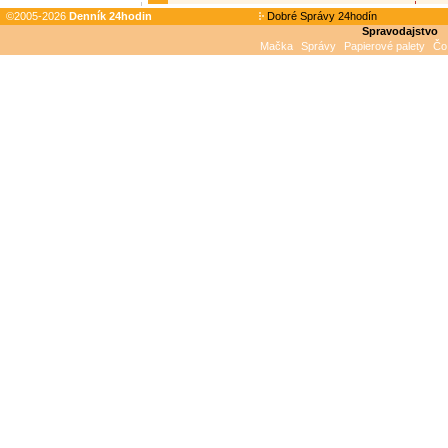
©2005-2026
Denník 24hodin
Dobré Správy 24hodín
Spravodajstvo
Mačka
Správy
Papierové palety
Čo 