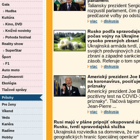
parlament
Gala
Taliansky prezident Sergio
rozpustil parlament, čím p
Hudba
predčasné voľby po odstú
Kultúra
viac
diskusia
Kino, DVD
Knižné novinky
Rusko podľa spravodajsk
počas vojny na Ukrajine
Pohoda festival
vysoko presných zbraní
Reality show
Ukrajinská armáda tvrdí,
SuperStar
svojich predvojnových z
zbraní a západné sankcie
Šport
zásob. Referuje o tom sp
F1
viac
diskusia
Auto moto
Americký prezident Joe 
Zaujímavosti
na koronavírus, pociťuje
Ekológia
príznaky
Tlačové správy
Americký prezident Joe B
pozitívny test na COVID-1
Prílohy
príznaky“. Tlačová tajom
Pre ženy
Jean-Pierre ...
Víkend
viac
diskusia
Veda
Rusi majú v pláne pripojiť okupované úz
Kariéra
Rusku, tvrdí spravodajská služba
Radíme
Ukrajinská rozviedka sa domnieva, že rusk
geografických hraníc špeciálnej operácie
Hobby