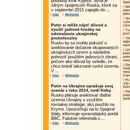
podobný krok Kyjeva. Sýria je
špek
silným spojencom Ruska, ktoré sa
MAA
v septembri 2015 zapojilo do ...
elek
jadro
viac
diskusia
Str
vyži
Putin si môže nájsť dôvod a
ročn
využiť jadrové hrozby na
Tru
odstrašenie ukrajinskej
proti
protiofenzívy
Tot
dojč
Rusko by sa mohlo pokúsiť o
neon
anektovanie dočasne okupovaných
Lik
ukrajinských území a následne
jedn
pohroziť použitím jadrových zbraní,
podni
nav
pričom ako dôvod by uviedlo, že
Des
chce brániť takzvané ruské územia.
Dodá
V ...
minú
viac
diskusia
zran
Po 
Juh 
Putin na Ukrajine oprašuje svoj
Kež
scenár z roku 2014, tvrdí Kirby
Pol
Rusko plánuje anektovať ďalšie
podo
taxi
územia Ukrajiny s využitím
rovnakej stratégie, akú použilo na
Kryme. Upozorňujú na to Spojené
štáty, informuje spravodajský portál
BBC. Falošné referendá o ...
viac
diskusia