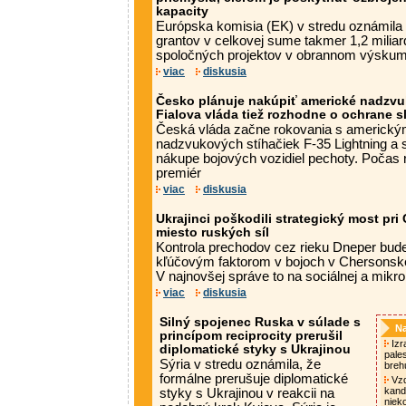
kapacity
Európska komisia (EK) v stredu oznámila 
grantov v celkovej sume takmer 1,2 milia
spoločných projektov v obrannom výskume
viac
diskusia
Česko plánuje nakúpiť americké nadzvu
Fialova vláda tiež rozhodne o ochrane 
Česká vláda začne rokovania s americkým
nadzvukových stíhačiek F-35 Lightning a
nákupe bojových vozidiel pechoty. Počas 
premiér
viac
diskusia
Ukrajinci poškodili strategický most pri 
miesto ruských síl
Kontrola prechodov cez rieku Dneper bu
kľúčovým faktorom v bojoch v Chersonskej 
V najnovšej správe to na sociálnej a mikrobl
viac
diskusia
Silný spojenec Ruska v súlade s
Na
princípom reciprocity prerušil
Izra
diplomatické styky s Ukrajinou
pale
Sýria v stredu oznámila, že
breh
formálne prerušuje diplomatické
Vzd
kand
styky s Ukrajinou v reakcii na
niek