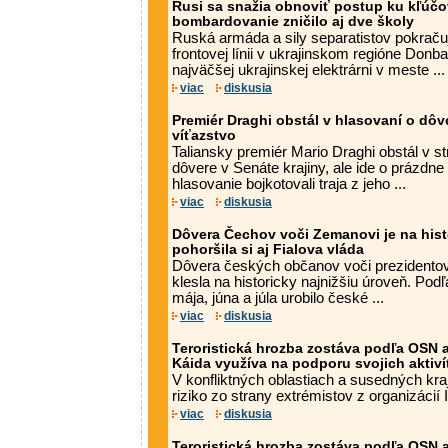
Rusi sa snažia obnoviť postup ku kľúč
bombardovanie zničilo aj dve školy
Ruská armáda a sily separatistov pokraču
frontovej línii v ukrajinskom regióne Donba
najväčšej ukrajinskej elektrárni v meste ...
viac
diskusia
Premiér Draghi obstál v hlasovaní o dôve
víťazstvo
Taliansky premiér Mario Draghi obstál v s
dôvere v Senáte krajiny, ale ide o prázdne
hlasovanie bojkotovali traja z jeho ...
viac
diskusia
Dôvera Čechov voči Zemanovi je na histo
pohoršila si aj Fialova vláda
Dôvera českých občanov voči prezidentov
klesla na historicky najnižšiu úroveň. Pod
mája, júna a júla urobilo české ...
viac
diskusia
Teroristická hrozba zostáva podľa OSN a
Káida využíva na podporu svojich aktiv
V konfliktných oblastiach a susedných kr
riziko zo strany extrémistov z organizácií 
viac
diskusia
Teroristická hrozba zostáva podľa OSN a