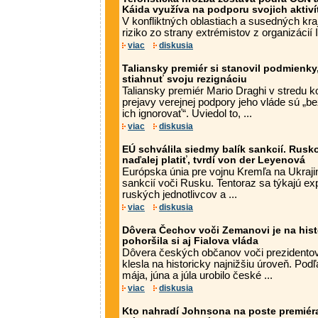
Káida využíva na podporu svojich aktiv
V konfliktných oblastiach a susedných kr
riziko zo strany extrémistov z organizácií 
viac
diskusia
Taliansky premiér si stanovil podmienky,
stiahnuť svoju rezignáciu
Taliansky premiér Mario Draghi v stredu k
prejavy verejnej podpory jeho vláde sú „
ich ignorovať“. Uviedol to, ...
viac
diskusia
EÚ schválila siedmy balík sankcií. Rusk
naďalej platiť, tvrdí von der Leyenová
Európska únia pre vojnu Kremľa na Ukrajin
sankcií voči Rusku. Tentoraz sa týkajú exp
ruských jednotlivcov a ...
viac
diskusia
Dôvera Čechov voči Zemanovi je na histo
pohoršila si aj Fialova vláda
Dôvera českých občanov voči prezidentov
klesla na historicky najnižšiu úroveň. Pod
mája, júna a júla urobilo české ...
viac
diskusia
Kto nahradí Johnsona na poste premiér