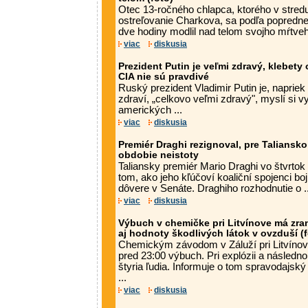
Otec 13-ročného chlapca, ktorého v stredu
ostreľovanie Charkova, sa podľa poprednej
dve hodiny modlil nad telom svojho mŕtveho
viac
diskusia
Prezident Putin je veľmi zdravý, klebety
CIA nie sú pravdivé
Ruský prezident Vladimir Putin je, napriek
zdraví, „celkovo veľmi zdravý", myslí si v
amerických ...
viac
diskusia
Premiér Draghi rezignoval, pre Taliansk
obdobie neistoty
Taliansky premiér Mario Draghi vo štvrtok 
tom, ako jeho kľúčoví koaliční spojenci bo
dôvere v Senáte. Draghiho rozhodnutie o ..
viac
diskusia
Výbuch v chemičke pri Litvínove má zr
aj hodnoty škodlivých látok v ovzduší (f
Chemickým závodom v Záluží pri Litvínove 
pred 23:00 výbuch. Pri explózii a následno
štyria ľudia. Informuje o tom spravodajsk
...
viac
diskusia