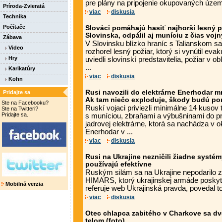
pre plány na pripojenie okupovaných území
Príroda-Zvieratá
viac
diskusia
Technika
Počítače
Slováci pomáhajú hasiť najhorší lesný p
Slovinska, odpálil aj muníciu z čias vojn
Zábava
V Slovinsku blízko hraníc s Talianskom sa
Video
rozhorel lesný požiar, ktorý si vynútil eva
Hry
uviedli slovinskí predstavitelia, požiar v o
...
Karikatúry
viac
diskusia
Kohn
Rusi navozili do elektrárne Enerhodar m
Pridajte sa
Ak tam niečo exploduje, škody budú po
Ste na Facebooku?
Ruskí vojaci priviezli minimálne 14 kusov 
Ste na Twitteri?
Pridajte sa.
s muníciou, zbraňami a výbušninami do pr
jadrovej elektrárne, ktorá sa nachádza 
Enerhodar v ...
viac
diskusia
Rusi na Ukrajine nezničili žiadne systé
používajú efektívne
Ruským silám sa na Ukrajine nepodarilo z
HIMARS, ktorý ukrajinskej armáde poskytl
Mobilná verzia
referuje web Ukrajinská pravda, povedal t
viac
diskusia
Otec chlapca zabitého v Charkove sa dv
telom (foto)