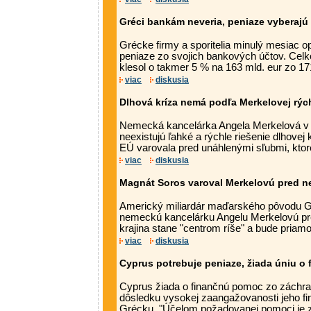
Gréci bankám neveria, peniaze vyberajú
Grécke firmy a sporitelia minulý mesiac o
peniaze zo svojich bankových účtov. Celk
klesol o takmer 5 % na 163 mld. eur zo 171
viac
diskusia
Dlhová kríza nemá podľa Merkelovej rých
Nemecká kancelárka Angela Merkelová v s
neexistujú ľahké a rýchle riešenie dlhovej 
EÚ varovala pred unáhlenými sľubmi, ktoré
viac
diskusia
Magnát Soros varoval Merkelovú pred 
Americký miliardár maďarského pôvodu G
nemeckú kancelárku Angelu Merkelovú pred
krajina stane "centrom ríše" a bude priam
viac
diskusia
Cyprus potrebuje peniaze, žiada úniu o
Cyprus žiada o finančnú pomoc zo záchr
dôsledku vysokej zaangažovanosti jeho fi
Grécku. "Účelom požadovanej pomoci je za