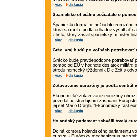
viac
diskusia
Španielsko oficiálne požiadalo o pomoc
Španielsko formálne požiadalo eurozónu 
ktorá sa môže podľa odhadov vyšplhať na 1
z listu, ktorý zaslal španielsky minister fina
viac
diskusia
Gréci vraj budú po voľbách potrebovať ď
Grécko bude pravdepodobne potrebovať po
pomoc od EÚ v hodnote desiatok miliárd e
stredu nemecký týždenník Die Zeit s odvol
viac
diskusia
Zotavovanie eurozóny je podľa centráln
Ekonomické zotavovanie eurozóny ohrozuj
povedal po stredajšom zasadaní Európske
jej šéf Mario Draghi. “Ekonomický rast eur
viac
diskusia
Holandský parlament schválil trvalý eur
Dolná komora holandského parlamentu vo š
euroval - Európsky mechanizmus pre stabi