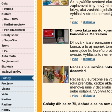
Ak najväčšie svetové ek
Gala
zaplavovať trhy novými p
Hudba
krízy, aká zasiahla globá
vyhlásil v stredu nemecký
Kultúra
...
Kino, DVD
viac
diskusia
Knižné novinky
Pohoda festival
Dlhová kríza má do konca
kancelárka Merkelová
Reality show
SuperStar
Dlhová kríza v eurozóne 
Šport
konca, a to aj napriek to
smerujúce ku koreňu prob
F1
ovocie. Vyhlásila to neme
Auto moto
viac
diskusia
Zaujímavosti
Ekológia
Recesia v eurozóne pokra
decembri
Tlačové správy
Prílohy
Recesia v eurozóne sa vo 
roka prehĺbila, keďže akt
Pre ženy
menovej únie v decembri
Víkend
sebe oslabila. Vyplýva to 
Veda
viac
diskusia
Kariéra
Grécky dlh sa znížil, dohodla sa na tom
Radíme
Hobby