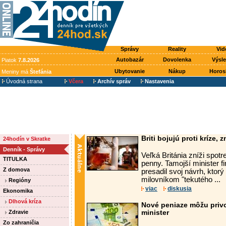
Správy
Reality
Vid
Autobazár
Dovolenka
Výsl
Piatok
7.8.2026
Ubytovanie
Nákup
Horos
Meniny má
Štefánia
Úvodná strana
Včera
Archív správ
Nastavenia
Briti bojujú proti kríze, 
24hodín v Skratke
Denník - Správy
Veľká Británia zníži spot
TITULKA
penny. Tamojší minister 
Z domova
presadil svoj návrh, ktor
milovníkom "tekutého ...
Regióny
viac
diskusia
Ekonomika
Dlhová kríza
Nové peniaze môžu privo
Zdravie
minister
Zo zahraničia