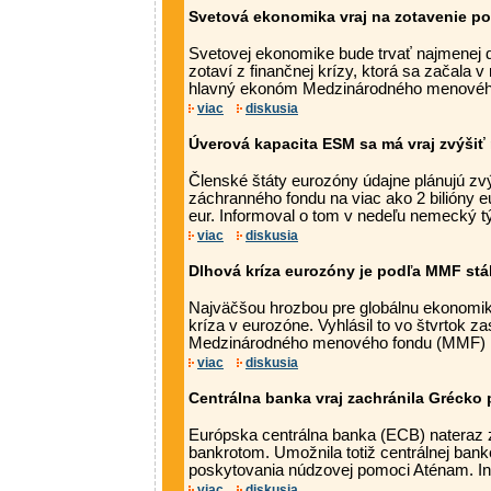
Svetová ekonomika vraj na zotavenie po
Svetovej ekonomike bude trvať najmenej 
zotaví z finančnej krízy, ktorá sa začala v 
hlavný ekonóm Medzinárodného menového
viac
diskusia
Úverová kapacita ESM sa má vraj zvýšiť 
Členské štáty eurozóny údajne plánujú zvý
záchranného fondu na viac ako 2 bilióny 
eur. Informoval o tom v nedeľu nemecký tý
viac
diskusia
Dlhová kríza eurozóny je podľa MMF st
Najväčšou hrozbou pre globálnu ekonomik
kríza v eurozóne. Vyhlásil to vo štvrtok za
Medzinárodného menového fondu (MMF) Na
viac
diskusia
Centrálna banka vraj zachránila Grécko
Európska centrálna banka (ECB) nateraz 
bankrotom. Umožnila totiž centrálnej banke
poskytovania núdzovej pomoci Aténam. Inf
viac
diskusia