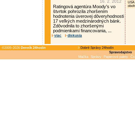
16. 2. 2012
USA 
oboh
Ratingová agentúra Moody’s vo
štvrtok pohrozila zhoršením
hodnotenia úverovej dôveryhodnosti
17 veľkých medzinárodných bánk.
Zdôvodnila to zhoršenými
podmienkami financovania, ...
viac
diskusia
©2005-2026
Denník 24hodin
Dobré Správy 24hodín
Spravodajstvo
Mačka
Správy
Papierové palety
Čo 