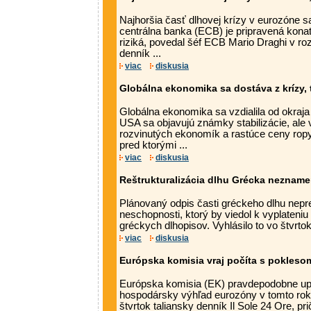
Najhoršia časť dlhovej krízy v eurozóne s
centrálna banka (ECB) je pripravená konať
riziká, povedal šéf ECB Mario Draghi v r
denník ...
viac
diskusia
Globálna ekonomika sa dostáva z krízy,
Globálna ekonomika sa vzdialila od okraja
USA sa objavujú známky stabilizácie, ale
rozvinutých ekonomík a rastúce ceny ropy
pred ktorými ...
viac
diskusia
Reštrukturalizácia dlhu Grécka neznam
Plánovaný odpis časti gréckeho dlhu nepre
neschopnosti, ktorý by viedol k vyplateniu 
gréckych dlhopisov. Vyhlásilo to vo štvrtok 
viac
diskusia
Európska komisia vraj počíta s pokles
Európska komisia (EK) pravdepodobne u
hospodársky výhľad eurozóny v tomto rok
štvrtok taliansky denník Il Sole 24 Ore, p