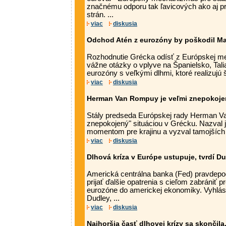
značnému odporu tak ľavicových ako aj pr
strán. ...
viac
diskusia
Odchod Atén z eurozóny by poškodil Ma
Rozhodnutie Grécka odísť z Európskej me
vážne otázky o vplyve na Španielsko, Tali
eurozóny s veľkými dlhmi, ktoré realizujú š
viac
diskusia
Herman Van Rompuy je veľmi znepokojen
Stály predseda Európskej rady Herman V
znepokojený" situáciou v Grécku. Nazval 
momentom pre krajinu a vyzval tamojších po
viac
diskusia
Dlhová kríza v Európe ustupuje, tvrdí D
Americká centrálna banka (Fed) pravdep
prijať ďalšie opatrenia s cieľom zabrániť pr
eurozóne do americkej ekonomiky. Vyhlásil
Dudley, ...
viac
diskusia
Najhoršia časť dlhovej krízy sa skončila