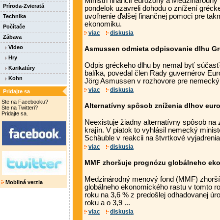
Ministri financií eurozóny a Medzinárod
Príroda-Zvieratá
pondelok uzavreli dohodu o znížení grécke
uvoľnenie ďalšej finančnej pomoci pre ta
Technika
ekonomiku.
Počítače
viac
diskusia
Zábava
Video
Asmussen odmieta odpisovanie dlhu G
Hry
Odpis gréckeho dlhu by nemal byť súčas
Karikatúry
balíka, povedal člen Rady guvernérov Eur
Kohn
Jörg Asmussen v rozhovore pre nemecký de
viac
diskusia
Pridajte sa
Ste na Facebooku?
Alternatívny spôsob zníženia dlhov euro
Ste na Twitteri?
Pridajte sa.
Neexistuje žiadny alternatívny spôsob na
krajín. V piatok to vyhlásil nemecký minist
Schäuble v reakcii na štvrtkové vyjadrenia 
viac
diskusia
MMF zhoršuje prognózu globálneho ek
Medzinárodný menový fond (MMF) zhorší
Mobilná verzia
globálneho ekonomického rastu v tomto r
roku na 3,6 % z predošlej odhadovanej úro
roku a o 3,9 ...
viac
diskusia