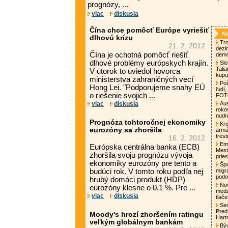
prognózy, ...
viac
diskusia
Čína chce pomôcť Európe vyriešiť
Na
dlhovú krízu
Tro
21. 2. 2012
dezi
Čína je ochotná pomôcť riešiť
demo
dlhové problémy európskych krajín.
Slo
Tali
V utorok to uviedol hovorca
kupu
ministerstva zahraničných vecí
Pož
Hong Lei. "Podporujeme snahy EÚ
ľudí,
o riešenie svojich ...
FO
viac
diskusia
Aust
roko
nud
Prognóza tohtoročnej ekonomiky
Kre
eurozóny sa zhoršila
armá
tres
16. 2. 2012
Emm
Európska centrálna banka (ECB)
Mest
zhoršila svoju prognózu vývoja
pries
ekonomiky eurozóny pre tento a
Špa
budúci rok. V tomto roku podľa nej
migra
podo
hrubý domáci produkt (HDP)
Nov
eurozóny klesne o 0,1 %. Pre ...
medz
viac
diskusia
tlač
Sen
Pred
Moody's hrozí zhoršením ratingu
Hart
veľkým globálnym bankám
Býv