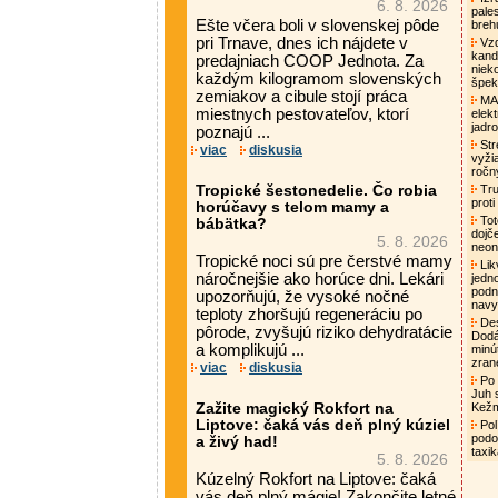
6. 8. 2026
pale
Ešte včera boli v slovenskej pôde
breh
pri Trnave, dnes ich nájdete v
Vzd
kand
predajniach COOP Jednota. Za
niek
každým kilogramom slovenských
špek
zemiakov a cibule stojí práca
MAA
miestnych pestovateľov, ktorí
elek
jadro
poznajú ...
Str
viac
diskusia
vyži
ročn
Tropické šestonedelie. Čo robia
Tru
proti
horúčavy s telom mamy a
Tot
bábätka?
dojč
5. 8. 2026
neon
Tropické noci sú pre čerstvé mamy
Lik
náročnejšie ako horúce dni. Lekári
jedn
podni
upozorňujú, že vysoké nočné
nav
teploty zhoršujú regeneráciu po
Des
pôrode, zvyšujú riziko dehydratácie
Dodá
a komplikujú ...
minú
zran
viac
diskusia
Po 
Juh 
Zažite magický Rokfort na
Kež
Liptove: čaká vás deň plný kúziel
Pol
podo
a živý had!
taxi
5. 8. 2026
Kúzelný Rokfort na Liptove: čaká
vás deň plný mágie! Zakončite letné