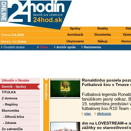
Správy
Reality
Vid
Autobazár
Dovolenka
Výsl
Sobota
8.8.2026
Ubytovanie
Nákup
Horos
Meniny má
Oskar
Úvodná strana
Včera
Archív správ
Nastavenia
Ronaldinho posiela poz
24hodín v Skratke
Futbalová šou v Trnave s
Denník - Správy
TITULKA
Futbalová legenda Ronal
Z domova
fanúšikom jasný odkaz. Br
19. septembra predstaví v
Regióny
futbalovej šou R10 Team -
Ekonomika
viac
diskusia
Dlhová kríza
Zdravie
dm na LOVESTREAM-e opä
zážitky so starostlivosť
Zo zahraničia