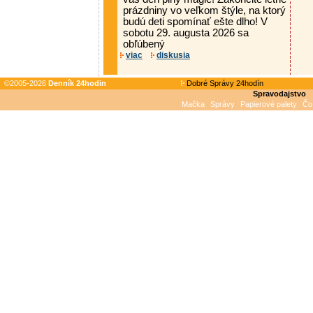
prázdniny vo veľkom štýle, na ktorý
budú deti spomínať ešte dlho! V
sobotu 29. augusta 2026 sa
obľúbený
viac
diskusia
©2005-2026
Denník 24hodin
Dobré Správy 24hodín
Spravodajstvo
Mačka
Správy
Papierové palety
Čo 