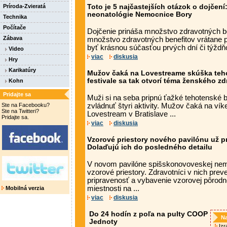
Príroda-Zvieratá
Toto je 5 najčastejších otázok o dojčen
neonatológie Nemocnice Bory
Technika
Počítače
Dojčenie prináša množstvo zdravotných be
Zábava
množstvo zdravotných benefitov vrátane p
byť krásnou súčasťou prvých dní či týždňo
Video
viac
diskusia
Hry
Karikatúry
Mužov čaká na Lovestreame skúška teh
festivale sa tak otvorí téma ženského zd
Kohn
Pridajte sa
Muži si na seba pripnú ťažké tehotenské 
Ste na Facebooku?
zvládnuť štyri aktivity. Mužov čaká na ví
Ste na Twitteri?
Lovestream v Bratislave ...
Pridajte sa.
viac
diskusia
Vzorové priestory nového pavilónu už pr
Dolaďujú ich do posledného detailu
V novom pavilóne spišskonovoveskej nemo
vzorové priestory. Zdravotníci v nich prev
pripravenosť a vybavenie vzorovej pôrodne
miestnosti na ...
Mobilná verzia
viac
diskusia
Do 24 hodín z poľa na pulty COOP
Na
Jednoty
Izra