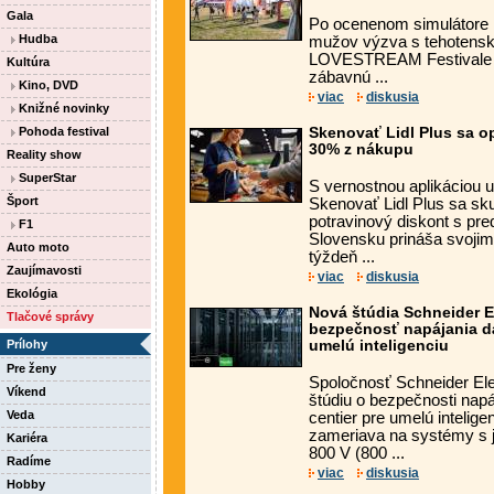
Gala
Po ocenenom simulátore 
Hudba
mužov výzva s tehotens
LOVESTREAM Festivale 
Kultúra
zábavnú ...
Kino, DVD
viac
diskusia
Knižné novinky
Pohoda festival
Skenovať Lidl Plus sa op
30% z nákupu
Reality show
SuperStar
S vernostnou aplikáciou uš
Šport
Skenovať Lidl Plus sa sku
potravinový diskont s pr
F1
Slovensku prináša svoji
Auto moto
týždeň ...
Zaujímavosti
viac
diskusia
Ekológia
Nová štúdia Schneider E
Tlačové správy
bezpečnosť napájania dá
Prílohy
umelú inteligenciu
Pre ženy
Spoločnosť Schneider Elec
Víkend
štúdiu o bezpečnosti nap
Veda
centier pre umelú intelig
zameriava na systémy s
Kariéra
800 V (800 ...
Radíme
viac
diskusia
Hobby