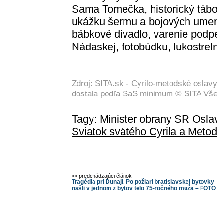
Sama Tomečka, historický tábor
ukážku šermu a bojových umení
bábkové divadlo, varenie podpe
Nádaskej, fotobúdku, lukostrel
Zdroj: SITA.sk -
Cyrilo-metodské oslavy 
dostala podľa SaS minimum
© SITA Vše
Tagy:
Minister obrany SR
Osla
Sviatok svätého Cyrila a Meto
<< predchádzajúci článok
Tragédia pri Dunaji. Po požiari bratislavskej bytovky
našli v jednom z bytov telo 75-ročného muža – FOTO