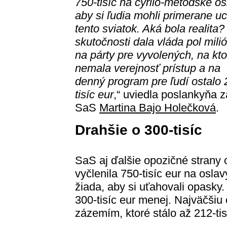
750-tisíc na cyrilo-metodské os
aby si ľudia mohli primerane uc
tento sviatok. Aká bola realita?
skutočnosti dala vláda pol mili
na párty pre vyvolených, na kto
nemala verejnosť prístup a na
denný program pre ľudí ostalo 
tisíc eur
,“ uviedla poslankyňa z
SaS
Martina Bajo Holečková
.
Drahšie o 300-tisíc
SaS aj ďalšie opozičné strany o
vyčlenila 750-tisíc eur na osla
žiada, aby si uťahovali opasky.
300-tisíc eur menej. Najväčšiu
zázemím, ktoré stálo až 212-tis