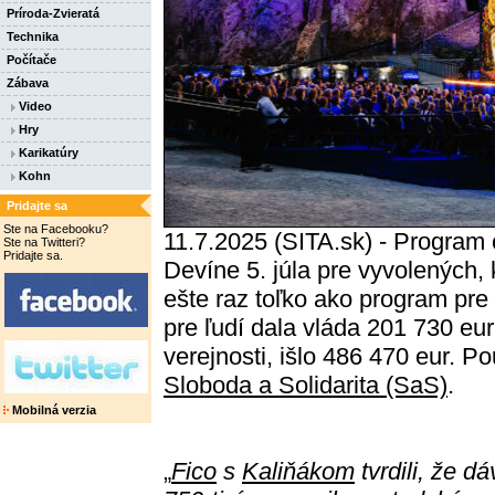
Príroda-Zvieratá
Technika
Počítače
Zábava
Video
Hry
Karikatúry
Kohn
Pridajte sa
Ste na Facebooku?
11.7.2025 (SITA.sk) - Program
Ste na Twitteri?
Pridajte sa.
Devíne 5. júla pre vyvolených, 
ešte raz toľko ako program pre
pre ľudí dala vláda 201 730 eur,
verejnosti, išlo 486 470 eur. P
Sloboda a Solidarita (SaS)
.
Mobilná verzia
„
Fico
s
Kaliňákom
tvrdili, že dá