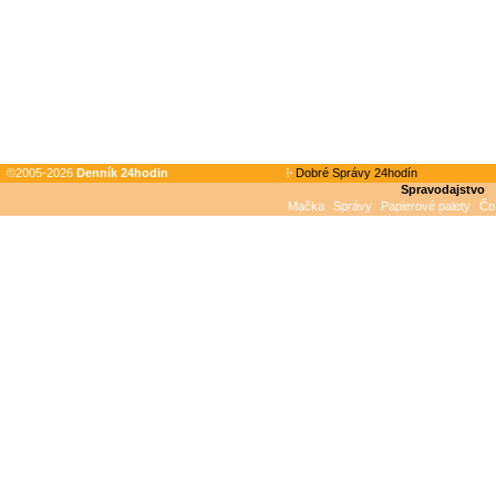
©2005-2026
Denník 24hodin
Dobré Správy 24hodín
Spravodajstvo
Mačka
Správy
Papierové palety
Čo 