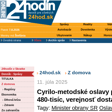
Správy
Reality
Vid
Autobazár
Dovolenka
Výsl
Piatok
7.8.2026
Ubytovanie
Nákup
Horos
Meniny má
Štefánia
Úvodná strana
Včera
Archív správ
Nastavenia
24hodín v Skratke
24hod.sk
Z domova
Denník - Správy
TITULKA
11. júla 2025
Z domova
Regióny
Cyrilo-metodské oslavy 
Ekonomika
480-tisíc, verejnosť do
Dlhová kríza
Zdravie
Tagy:
Minister obrany SR
Osla
Zo zahraničia