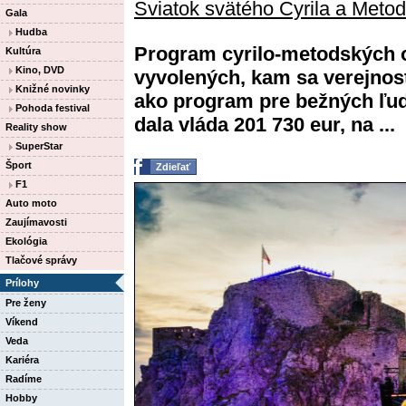
Sviatok svätého Cyrila a Meto
Gala
Hudba
Program cyrilo-metodských o
Kultúra
Kino, DVD
vyvolených, kam sa verejnosť 
Knižné novinky
ako program pre bežných ľudí
Pohoda festival
dala vláda 201 730 eur, na ...
Reality show
SuperStar
Šport
Zdieľať
F1
Auto moto
Zaujímavosti
Ekológia
Tlačové správy
Prílohy
Pre ženy
Víkend
Veda
Kariéra
Radíme
Hobby