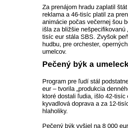
Za prenájom hradu zaplatil štát 7
reklama a 46-tisíc platil za pr
animácie počas večernej šou bol
išla za bližšie nešpecifikovanú
tisíc eur stála SBS. Zvyšok pe
hudbu, pre orchester, operných
umelcov.
Pečený býk a umeleck
Program pre ľudí stál podstatn
eur – tvorila „produkcia denné
ktoré dostali ľudia, išlo 42-tisíc
kyvadlová doprava a za 12-tisí
hlaholiky.
Pečený býk vyšiel na 8 000 eur.